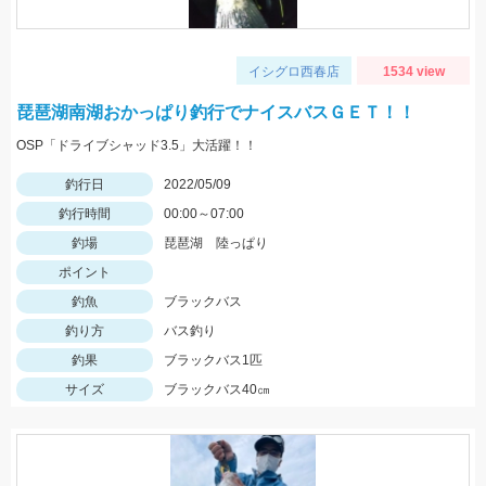
イシグロ西春店
1534 view
琵琶湖南湖おかっぱり釣行でナイスバスＧＥＴ！！
OSP「ドライブシャッド3.5」大活躍！！
釣行日
2022/05/09
釣行時間
00:00～07:00
釣場
琵琶湖 陸っぱり
ポイント
釣魚
ブラックバス
釣り方
バス釣り
釣果
ブラックバス1匹
サイズ
ブラックバス40㎝