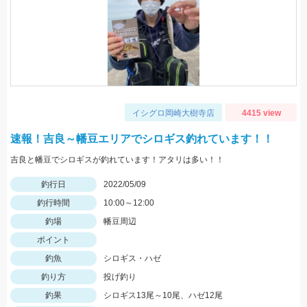
イシグロ岡崎大樹寺店
4415 view
速報！吉良～幡豆エリアでシロギス釣れています！！
吉良と幡豆でシロギスが釣れています！アタリは多い！！
釣行日
2022/05/09
釣行時間
10:00～12:00
釣場
幡豆周辺
ポイント
釣魚
シロギス・ハゼ
釣り方
投げ釣り
釣果
シロギス13尾～10尾、ハゼ12尾