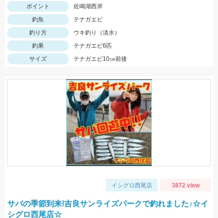
ポイント
佐鳴湖西岸
釣魚
テナガエビ
釣り方
ウキ釣り（淡水）
釣果
テナガエビ6匹
サイズ
テナガエビ10㎝前後
イシグロ西尾店
3872 view
サバの季節到来!吉良サンライズパークで釣れました♪☆イ
シグロ西尾店☆