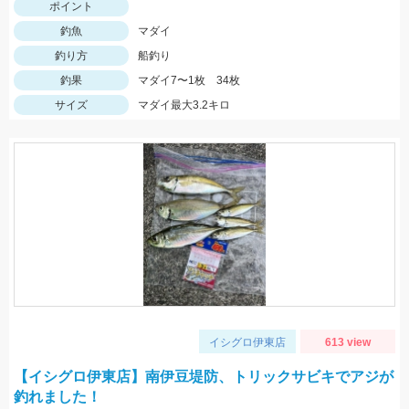
ポイント
釣魚
マダイ
釣り方
船釣り
釣果
マダイ7〜1枚 34枚
サイズ
マダイ最大3.2キロ
イシグロ伊東店
613 view
【イシグロ伊東店】南伊豆堤防、トリックサビキでアジが
釣れました！