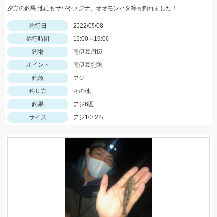
夕方の釣果 他にもサバやメジナ、オオモンハタ等も釣れました！
釣行日
2022/05/08
釣行時間
16:00～19:00
釣場
南伊豆周辺
ポイント
南伊豆堤防
釣魚
アジ
釣り方
その他
釣果
アジ6匹
サイズ
アジ10~22㎝