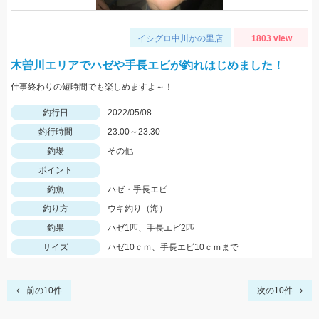
イシグロ中川かの里店
1803 view
木曽川エリアでハゼや手長エビが釣れはじめました！
仕事終わりの短時間でも楽しめますよ～！
釣行日
2022/05/08
釣行時間
23:00～23:30
釣場
その他
ポイント
釣魚
ハゼ・手長エビ
釣り方
ウキ釣り（海）
釣果
ハゼ1匹、手長エビ2匹
サイズ
ハゼ10ｃｍ、手長エビ10ｃｍまで
前の10件
次の10件