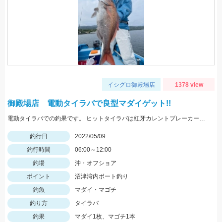
イシグロ御殿場店
1378 view
御殿場店 電動タイラバで良型マダイゲット!!
電動タイラバでの釣果です。 ヒットタイラバは紅牙カレントブレーカートリニティα100ｇギャルピンク＋フィッシュアローリングフラッシャー２’ピンクブルーラメ。
釣行日
2022/05/09
釣行時間
06:00～12:00
釣場
沖・オフショア
ポイント
沼津湾内ボート釣り
釣魚
マダイ・マゴチ
釣り方
タイラバ
釣果
マダイ1枚、マゴチ1本