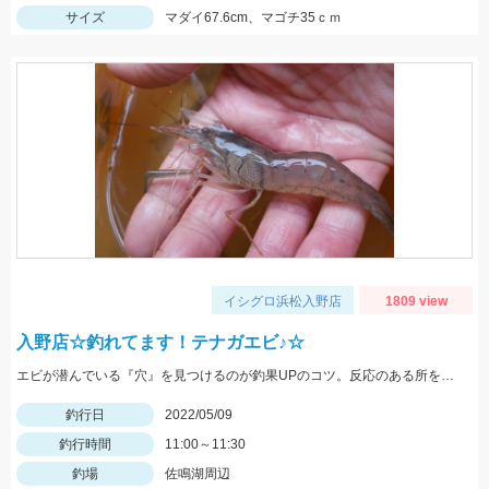
サイズ
マダイ67.6cm、マゴチ35ｃｍ
イシグロ浜松入野店
1809 view
入野店☆釣れてます！テナガエビ♪☆
エビが潜んでいる『穴』を見つけるのが釣果UPのコツ。反応のある所を探してみよう。
釣行日
2022/05/09
釣行時間
11:00～11:30
釣場
佐鳴湖周辺