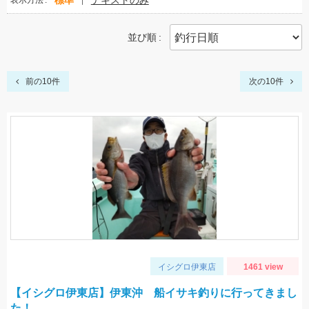
標準
テキストのみ
表示方法
並び順
前の10件
次の10件
イシグロ伊東店
1461 view
【イシグロ伊東店】伊東沖 船イサキ釣りに行ってきまし
た！