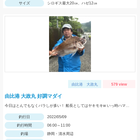
サイズ
シロギス最大20㎝、ハゼ12㎝
由比港 大政丸
579 view
由比港 大政丸 好調マダイ
今日はとんでもなくバラしが多い！ 船長としてはヤキモキw いっ時ハマった流しでバタバタタイム バラし20回以上！
釣行日
2022/05/09
釣行時間
06:00～11:00
釣場
静岡・清水周辺