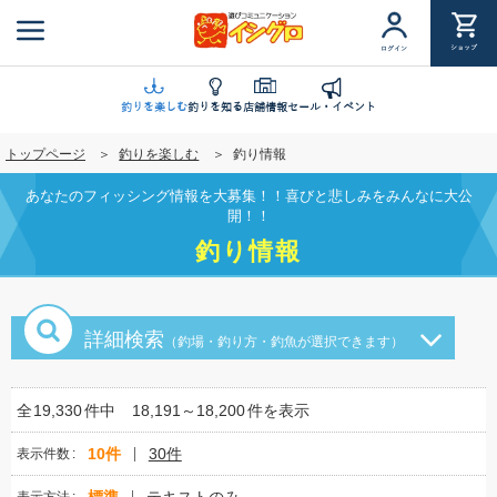
メ
イ
ショップ
ログイン
ン
コ
ン
釣りを楽しむ
釣りを知る
店舗情報
セール・イベント
テ
トップページ
釣りを楽しむ
釣り情報
ン
ツ
あなたのフィッシング情報を大募集！！喜びと悲しみをみんなに大公
に
開！！
移
釣り情報
動
詳細検索
（釣場・釣り方・釣魚が選択できます）
全
19,330
件中
18,191～18,200
件を表示
10件
30件
表示件数