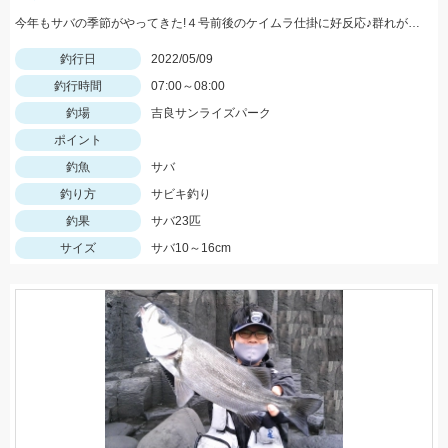
今年もサバの季節がやってきた!４号前後のケイムラ仕掛に好反応♪群れが小さい時はしっかりエサを撒こう!
釣行日
2022/05/09
釣行時間
07:00～08:00
釣場
吉良サンライズパーク
ポイント
釣魚
サバ
釣り方
サビキ釣り
釣果
サバ23匹
サイズ
サバ10～16cm