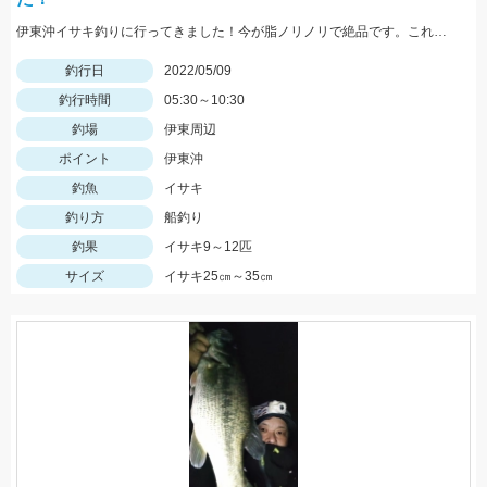
伊東沖イサキ釣りに行ってきました！今が脂ノリノリで絶品です。これからジャンボサイズイサキが多くなりますのでおすすめです！
釣行日
2022/05/09
釣行時間
05:30～10:30
釣場
伊東周辺
ポイント
伊東沖
釣魚
イサキ
釣り方
船釣り
釣果
イサキ9～12匹
サイズ
イサキ25㎝～35㎝