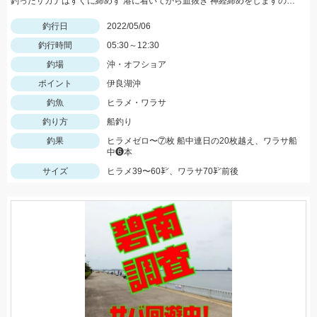
釣ったサカナはすぐに締めず 港に着いてから血抜き 神経締めをしますので 旨さ 食感が違い過ぎますッ(^-^)
釣行日
2022/05/06
釣行時間
05:30～12:30
釣場
沖・オフショア
ポイント
伊良湖沖
釣魚
ヒラメ・ワラサ
釣り方
船釣り
釣果
ヒラメゼロ〜⑦枚 船中連日の20枚越え、ワラサ船
中❻本
サイズ
ヒラメ39〜60㌢、ワラサ70㌢前後