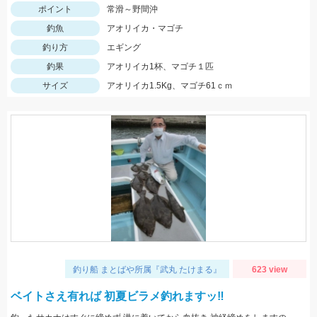
ポイント
常滑～野間沖
釣魚
アオリイカ・マゴチ
釣り方
エギング
釣果
アオリイカ1杯、マゴチ１匹
サイズ
アオリイカ1.5Kg、マゴチ61ｃｍ
釣り船 まとばや所属『武丸 たけまる』
623 view
ベイトさえ有れば 初夏ビラメ釣れますッ‼︎