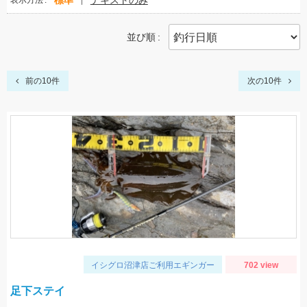
標準
テキストのみ
表示方法
並び順
前の10件
次の10件
イシグロ沼津店ご利用エギンガー
702 view
足下ステイ