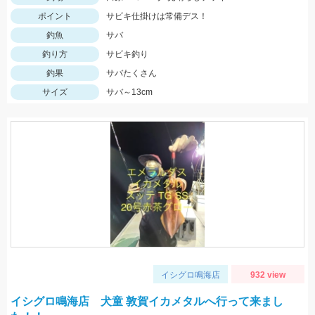
ポイント
サビキ仕掛けは常備デス！
釣魚
サバ
釣り方
サビキ釣り
釣果
サバたくさん
サイズ
サバ～13cm
イシグロ鳴海店
932 view
イシグロ鳴海店 犬童 敦賀イカメタルへ行って来まし