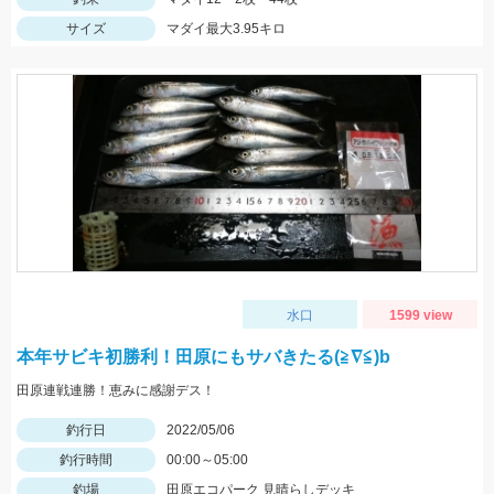
サイズ
マダイ最大3.95キロ
水口
1599 view
本年サビキ初勝利！田原にもサバきたる(≧∇≦)b
田原連戦連勝！恵みに感謝デス！
釣行日
2022/05/06
釣行時間
00:00～05:00
釣場
田原エコパーク 見晴らしデッキ