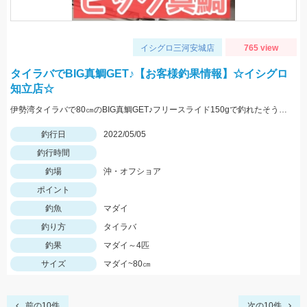
イシグロ三河安城店
765 view
タイラバでBIG真鯛GET♪【お客様釣果情報】☆イシグロ
知立店☆
伊勢湾タイラバで80㎝のBIG真鯛GET♪フリースライド150gで釣れたそうです♪
釣行日
2022/05/05
釣行時間
釣場
沖・オフショア
ポイント
釣魚
マダイ
釣り方
タイラバ
釣果
マダイ～4匹
サイズ
マダイ~80㎝
前の10件
次の10件