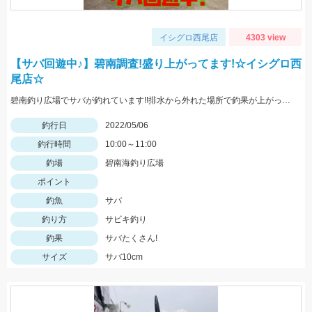
イシグロ西尾店
4303 view
【サバ回遊中♪】碧南調査!盛り上がってます!☆イシグロ西
尾店☆
碧南釣り広場でサバが釣れています!!排水から外れた場所で釣果が上がっていました!
釣行日
2022/05/06
釣行時間
10:00～11:00
釣場
碧南海釣り広場
ポイント
釣魚
サバ
釣り方
サビキ釣り
釣果
サバたくさん!
サイズ
サバ10cm