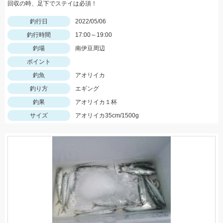
回収の時、足下でステイは必須！
釣行日
2022/05/06
釣行時間
17:00～19:00
釣場
南伊豆周辺
ポイント
釣魚
アオリイカ
釣り方
エギング
釣果
アオリイカ１杯
サイズ
アオリイカ35cm/1500g