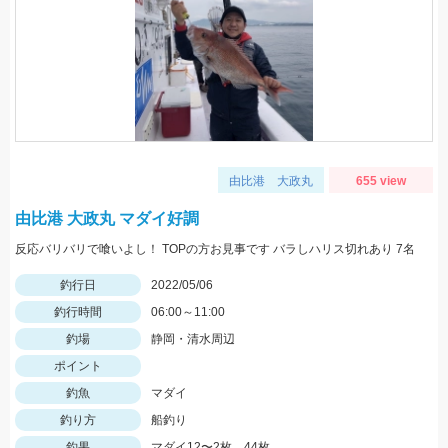
由比港 大政丸
655 view
由比港 大政丸 マダイ好調
反応バリバリで喰いよし！ TOPの方お見事です バラしハリス切れあり 7名
釣行日
2022/05/06
釣行時間
06:00～11:00
釣場
静岡・清水周辺
ポイント
釣魚
マダイ
釣り方
船釣り
釣果
マダイ12〜2枚 44枚