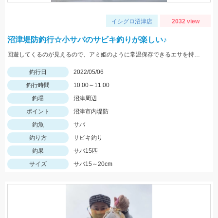
イシグロ沼津店
2032 view
沼津堤防釣行☆小サバのサビキ釣りが楽しい♪
回遊してくるのが見えるので、アミ姫のように常温保存できるエサを持っていくとすぐに狙えます♪
釣行日
2022/05/06
釣行時間
10:00～11:00
釣場
沼津周辺
ポイント
沼津市内堤防
釣魚
サバ
釣り方
サビキ釣り
釣果
サバ15匹
サイズ
サバ15～20cm