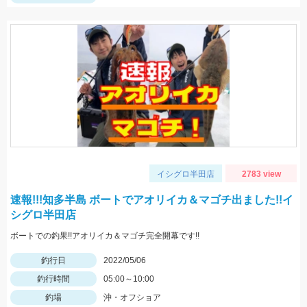
イシグロ半田店
2783 view
速報!!!知多半島 ボートでアオリイカ＆マゴチ出ました!!イ
シグロ半田店
ボートでの釣果!!アオリイカ＆マゴチ完全開幕です!!
釣行日
2022/05/06
釣行時間
05:00～10:00
釣場
沖・オフショア