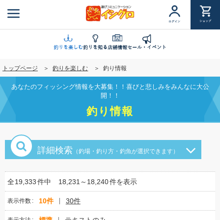
メ
イ
ショップ
ログイン
ン
コ
ン
釣りを楽しむ
釣りを知る
店舗情報
セール・イベント
テ
トップページ
釣りを楽しむ
釣り情報
ン
ツ
あなたのフィッシング情報を大募集！！喜びと悲しみをみんなに大公
に
開！！
移
釣り情報
動
詳細検索
（釣場・釣り方・釣魚が選択できます）
全
19,333
件中
18,231～18,240
件を表示
10件
30件
表示件数