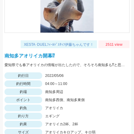
XESTA･DUELﾌｨｰﾙﾄﾞｽﾀｯﾌ伊藤ちゃんです！
2511 view
南知多アオリイカ開幕⁉️
愛知県でも春アオリイカの情報が出たしたので、そろそろ南知多も⁉️と思いアオリイカを狙いに行ってきました！
釣行日
2022/05/06
釣行時間
04:00～11:00
釣場
南知多周辺
ポイント
南知多西側、南知多東側
釣魚
アオリイカ
釣り方
エギング
釣果
アオリイカ2杯、2杯
サイズ
アオリイカキロアップ、キロ弱