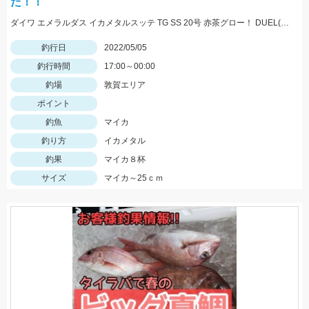
た！！
ダイワ エメラルダス イカメタルスッテ TG SS 20号 赤茶グロー！ DUEL(デュエル) スッテ EZ-SLIM 布巻 夜光オレンジブラウン！ ブルー夜光ピンク！
釣行日
2022/05/05
釣行時間
17:00～00:00
釣場
敦賀エリア
ポイント
釣魚
マイカ
釣り方
イカメタル
釣果
マイカ８杯
サイズ
マイカ～25ｃｍ