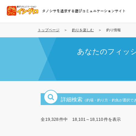
メ
イ
タノシサを追求する遊びコミュニケーションサイト
ン
コ
ン
トップページ
釣りを楽しむ
釣り情報
テ
ン
あなたのフィッ
ツ
に
移
動
詳細検索
（釣場・釣り方・釣魚が選択で
全
19,328
件中
18,101～18,110
件を表示