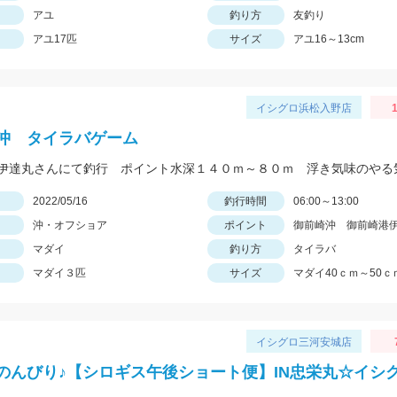
アユ
釣り方
友釣り
アユ17匹
サイズ
アユ16～13cm
イシグロ浜松入野店
1
沖 タイラバゲーム
日
2022/05/16
釣行時間
06:00～13:00
沖・オフショア
ポイント
御前崎沖 御前崎港
マダイ
釣り方
タイラバ
マダイ３匹
サイズ
マダイ40ｃｍ～50ｃ
イシグロ三河安城店
のんびり♪【シロギス午後ショート便】IN忠栄丸☆イシ