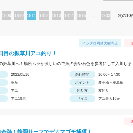
ペ
1809
ペ
1810
カ
1811
ペ
1812
ペ
1813
ペ
1814
ペ
1815
…
1933
次の10
ー
ー
レ
ー
ー
ー
ー
ジ
ジ
ン
ジ
ジ
ジ
ジ
ト
イシグロ岡崎大樹寺店
1
ペ
日目の振草川アユ釣り！
ー
ジ
日
2022/05/16
釣行時間
10:00～17:30
振草川
ポイント
農免橋～桃源橋
アユ
釣り方
友釣り
アユ19尾
サイズ
アユ最大16㎝
2
の奇跡！静岡サーフでデカマゴチ捕獲！