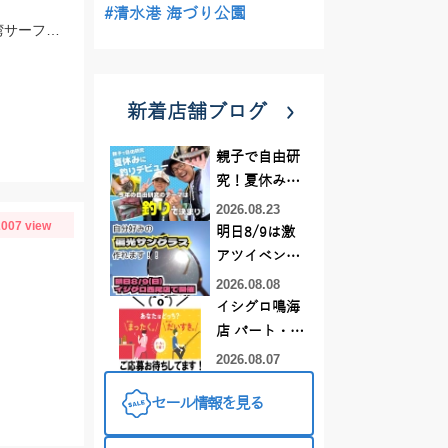
#清水港 海づり公園
ジグヘッド14ｇ＋一誠キャラメルシャッド3.5の組み合わせでヒット！春の駿河湾サーフはマゴチ、ヒラメ、マダイ、青物など魚種が超豊富！
新着店舗ブログ
親子で自由研
究！夏休みに
釣りデビュー
2026.08.23
007 view
明日8/9は激
アツイベント
日！！！～オ
2026.08.08
ーダー偏光グ
イシグロ鳴海
ラス受注会～
店 パート・ア
ルバイトスタ
2026.08.07
ッフまだまだ
セール情報を見る
募集中！