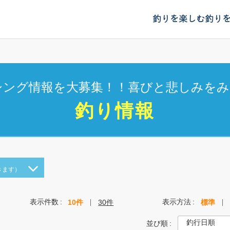
釣りを楽しむ
釣り
シング情報を大募集！！喜びと悲しみをみ
釣り情報
きます）
表示件数
表示方法
10件
30件
標準
並び順