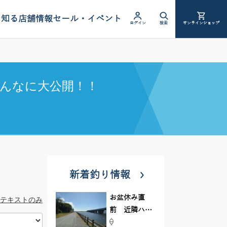
を知る
店舗情報
セール・イベント
ログイン
検索
オンラインショップ
んなに大公開！！
新着釣り情報
お盆休み直
テキストのみ
前 近隣ハゼ
釣り場調査し