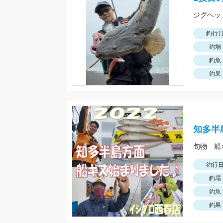
釣行
釣場
釣魚
釣果
知多半
旬物 船
釣行
釣場
釣魚
釣果