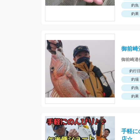
釣魚
釣果
御前崎
釣行
釣場
釣魚
釣果
手軽に
店☆