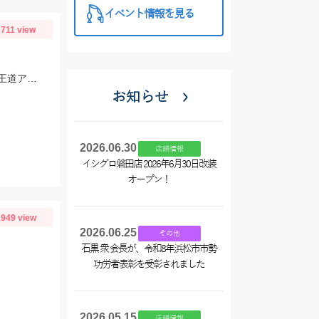
イベント情報を見る
3711 view
豊浜釣り桟橋に豆アジ回遊中！日が昇る直前が狙い目！エサには冷凍アミエビ＆王道アジを使用しました！
お知らせ
2026.06.30
店舗情報
イシグロ磐田店 2026年6月30日改装
オープン！
949 view
2026.06.25
その他
石黒 衆 会長が、令和8年浜松市市勢
功労者表彰を受彰されました
2026.05.15
店舗情報