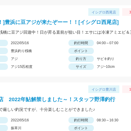
イシグロ西尾店
I！！]豊浜に豆アジが来たぞーー！！[イシグロ西尾店]
日
2022/05/16
釣行時間
04:00～07:00
豊浜釣り桟橋
ポイント
アジ
釣り方
サビキ釣り
アジ15匹程度
サイズ
アジ~10cm
イシグロ豊川店
1
店 2022年鮎解禁しました～！スタッフ野澤釣行
で厳しい釣況ですが、十分楽しむことができました♪
日
2022/05/16
釣行時間
08:30～16:30
振草川
ポイント