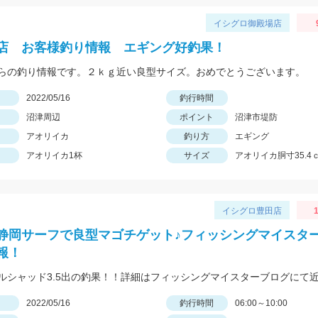
イシグロ御殿場店
店 お客様釣り情報 エギング好釣果！
らの釣り情報です。２ｋｇ近い良型サイズ。おめでとうございます。
日
2022/05/16
釣行時間
沼津周辺
ポイント
沼津市堤防
アオリイカ
釣り方
エギング
アオリイカ1杯
サイズ
アオリイカ胴寸35.4
イシグロ豊田店
静岡サーフで良型マゴチゲット♪フィッシングマイスターR
報！
日
2022/05/16
釣行時間
06:00～10:00