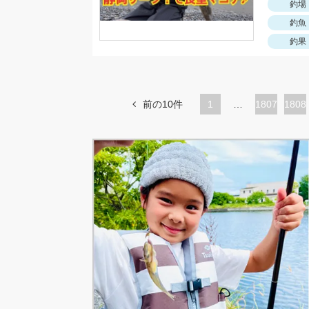
釣場
釣魚
釣果
前の10件
1
…
ペ
1807
ペ
1808
ー
ー
ジ
ジ