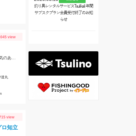
釣り具レンタルサービスTsulikali 年間
サブスクプラン会員受付終了のお知
らせ
045 view
御前崎港伊達丸さんにて釣行 ポイント水深１４０ｍ～８０ｍ 浮き気味のやる気のある真鯛を探す釣り方でした。
伊達丸
ｍ
715 view
グロ知立