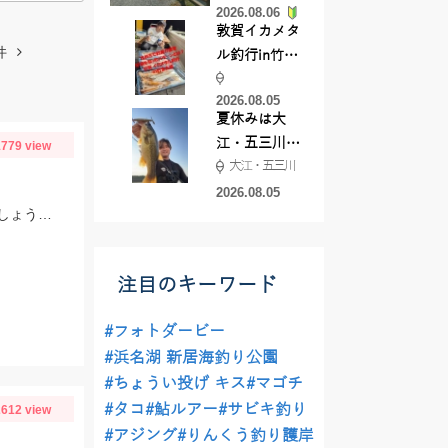
2026.08.06
てきました
敦賀イカメタ
件
ル釣行in竹宝
丸様 釣り方で
2026.08.05
釣果が激変！
夏休みは大
竿頭を取った
江・五三川で
779 view
パターンと
大江・五三川
バスフィッシ
は？
ング♪
2026.08.05
解禁直後の振草川へ！場所ムラが激しいので魚の姿や石色を参考にして入川しましょう。大樹寺店スタッフ岩崎釣行
注目のキーワード
#フォトダービー
#浜名湖 新居海釣り公園
#ちょうい投げ キス
#マゴチ
#タコ
#鮎ルアー
#サビキ釣り
612 view
#アジング
#りんくう釣り護岸