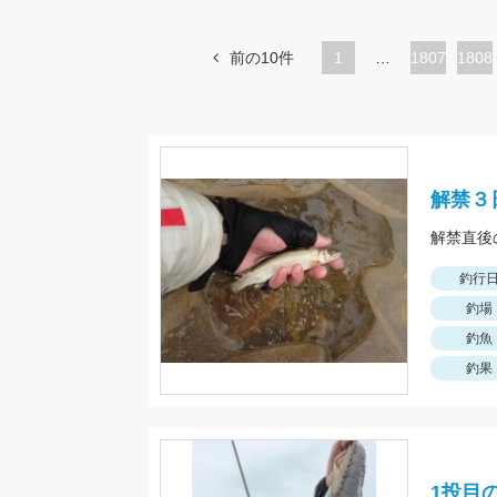
前の10件
1
…
ペ
1807
ペ
1808
ー
ー
ジ
ジ
解禁３
釣行
釣場
釣魚
釣果
1投目