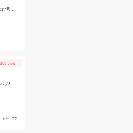
船キス釣果が上昇中!!午後便ショートで竿頭28匹♪仕掛けは師崎沖限定船キス仕掛け7号です♪
205 view
アカハタ増えてきましたが、まだまだ深場のほうがよく当たります。 一誠ジャコバグ3.2インチのテキサスリグでヒット。
、カサゴ22