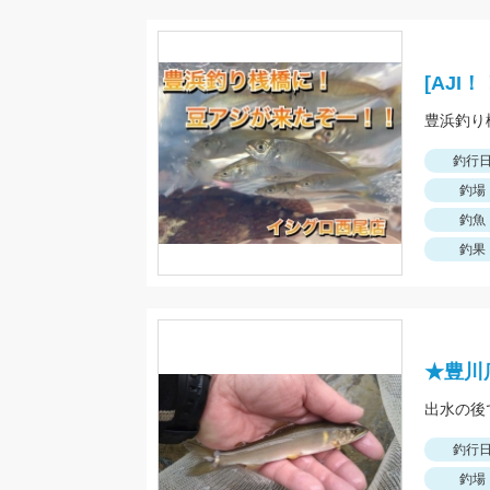
[AJ
釣行
釣場
釣魚
釣果
★豊川
出水の後
釣行
釣場