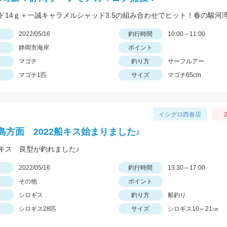
日
2022/05/16
釣行時間
10:00～11:00
静岡市海岸
ポイント
マゴチ
釣り方
サーフルアー
マゴチ1匹
サイズ
マゴチ65cm
イシグロ西春店
2
島方面 2022船キス始まりました♪
キス 良型が釣れました♪
日
2022/05/16
釣行時間
13:30～17:00
その他
ポイント
シロギス
釣り方
船釣り
シロギス28匹
サイズ
シロギス10～21㎝