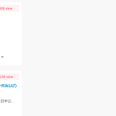
928 view
ｃｍ
1136 view
ikUの
キャラメルシャッド3.5出の釣果！！詳細はフィッシングマイスターブログにて近日中公開です。