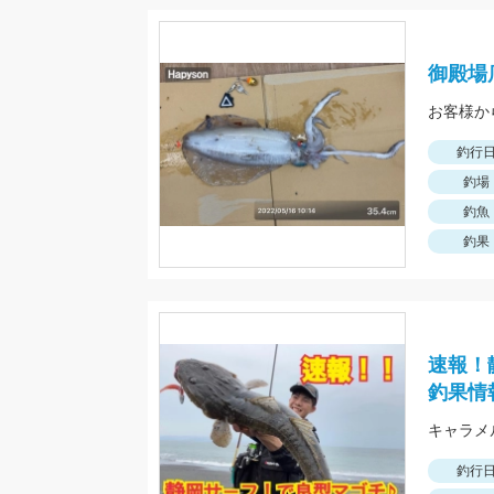
御殿場
お客様か
釣行
釣場
釣魚
釣果
速報！
釣果情
釣行