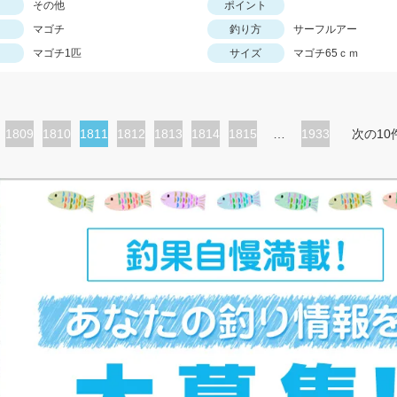
その他
ポイント
マゴチ
釣り方
サーフルアー
マゴチ1匹
サイズ
マゴチ65ｃｍ
ペ
1809
ペ
1810
カ
1811
ペ
1812
ペ
1813
ペ
1814
ペ
1815
…
1933
次の10
ー
ー
レ
ー
ー
ー
ー
ジ
ジ
ン
ジ
ジ
ジ
ジ
ト
ペ
ー
ジ