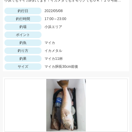
小浜でもマイカ釣れてます！イカメタでもオモリグでもＯＫ！２０号前後用意していきましょう
釣行日
2022/05/08
釣行時間
17:00～23:00
釣場
小浜エリア
ポイント
釣魚
マイカ
釣り方
イカメタル
釣果
マイカ11杯
サイズ
マイカ胴長30cm前後