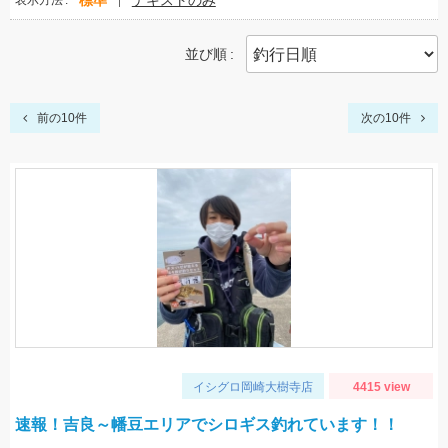
標準
テキストのみ
表示方法
並び順
前の10件
次の10件
イシグロ岡崎大樹寺店
4415 view
速報！吉良～幡豆エリアでシロギス釣れています！！