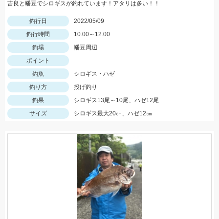
吉良と幡豆でシロギスが釣れています！アタリは多い！！
釣行日
2022/05/09
釣行時間
10:00～12:00
釣場
幡豆周辺
ポイント
釣魚
シロギス・ハゼ
釣り方
投げ釣り
釣果
シロギス13尾～10尾、ハゼ12尾
サイズ
シロギス最大20㎝、ハゼ12㎝