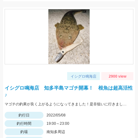
イシグロ鳴海店
2900 view
イシグロ鳴海店 知多半島マゴチ開幕！ 根魚は超高活性
♪
マゴチの釣果が良く上がるようになってきました！是非狙いに行きましょう♪
釣行日
2022/05/08
釣行時間
19:00～23:00
釣場
南知多周辺