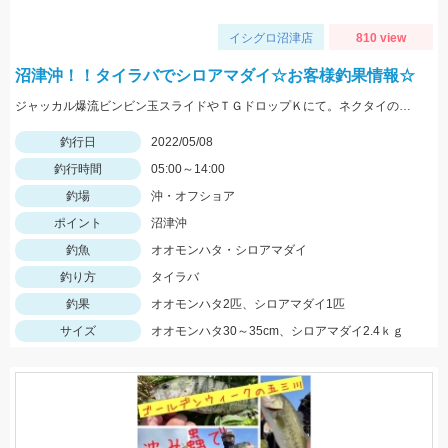
イシグロ沼津店
810 view
沼津沖！！タイラバでシロアマダイ☆お客様釣果情報☆
ジャッカル爆流ビンビン玉スライドやＴＧドロップＫにて。ネクタイのカラーは黒やチャートです！
釣行日
2022/05/08
釣行時間
05:00～14:00
釣場
沖・オフショア
ポイント
沼津沖
釣魚
オオモンハタ・シロアマダイ
釣り方
タイラバ
釣果
オオモンハタ2匹、シロアマダイ1匹
サイズ
オオモンハタ30～35cm、シロアマダイ2.4ｋｇ