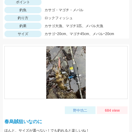
ポイント
釣魚
カサゴ・マゴチ・メバル
釣り方
ロックフィッシュ
釣果
カサゴ大漁、マゴチ1匹、メバル大漁
サイズ
カサゴ~20cm、マゴチ45cm、メバル~20cm
野中功二
684 view
春烏賊狙いなのに
ほんと、サイズが選べない！でも釣れると楽しいね！