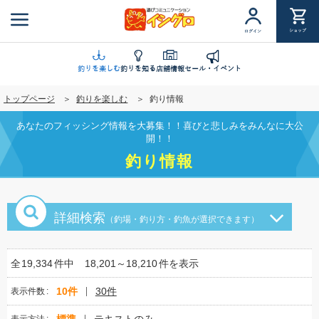
メ
イ
ショップ
ログイン
ン
コ
ン
釣りを楽しむ
釣りを知る
店舗情報
セール・イベント
テ
トップページ
釣りを楽しむ
釣り情報
ン
ツ
あなたのフィッシング情報を大募集！！喜びと悲しみをみんなに大公
に
開！！
移
釣り情報
動
詳細検索
（釣場・釣り方・釣魚が選択できます）
全
19,334
件中
18,201～18,210
件を表示
10件
30件
表示件数