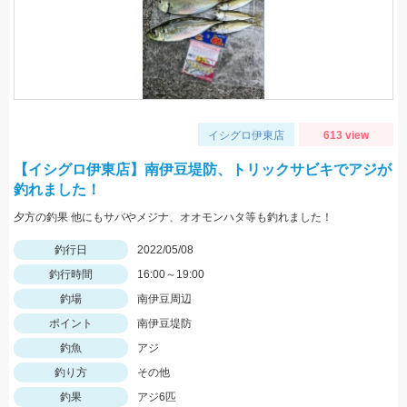
イシグロ伊東店
613 view
【イシグロ伊東店】南伊豆堤防、トリックサビキでアジが
釣れました！
夕方の釣果 他にもサバやメジナ、オオモンハタ等も釣れました！
釣行日
2022/05/08
釣行時間
16:00～19:00
釣場
南伊豆周辺
ポイント
南伊豆堤防
釣魚
アジ
釣り方
その他
釣果
アジ6匹