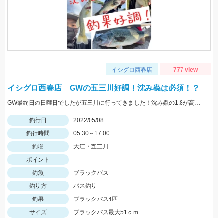
イシグロ西春店
777 view
イシグロ西春店 GWの五三川好調！沈み蟲は必須！？
GW最終日の日曜日でしたが五三川に行ってきました！沈み蟲の1.8が高反応でした！沈み蟲1.8のズル引きで釣果を出せてオフセットフックなので根掛かりも少なくてオススメですよ！
釣行日
2022/05/08
釣行時間
05:30～17:00
釣場
大江・五三川
ポイント
釣魚
ブラックバス
釣り方
バス釣り
釣果
ブラックバス4匹
サイズ
ブラックバス最大51ｃｍ