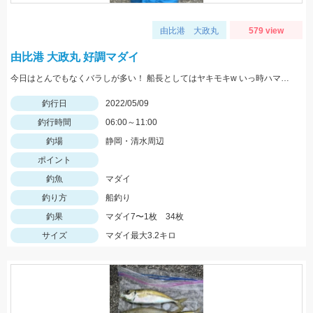
由比港 大政丸
579 view
由比港 大政丸 好調マダイ
今日はとんでもなくバラしが多い！ 船長としてはヤキモキw いっ時ハマった流しでバタバタタイム バラし20回以上！
釣行日
2022/05/09
釣行時間
06:00～11:00
釣場
静岡・清水周辺
ポイント
釣魚
マダイ
釣り方
船釣り
釣果
マダイ7〜1枚 34枚
サイズ
マダイ最大3.2キロ