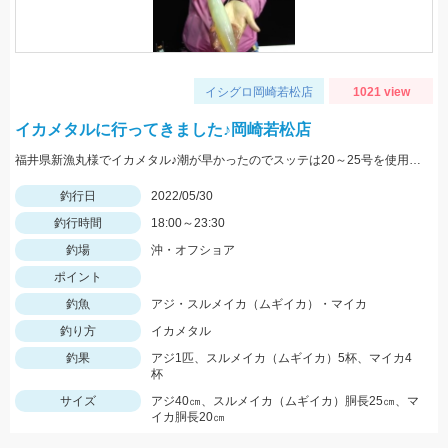
イシグロ岡崎若松店
1021 view
イカメタルに行ってきました♪岡崎若松店
福井県新漁丸様でイカメタル♪潮が早かったのでスッテは20～25号を使用。カラーは明るめが良かったです。
釣行日
2022/05/30
釣行時間
18:00～23:30
釣場
沖・オフショア
ポイント
釣魚
アジ・スルメイカ（ムギイカ）・マイカ
釣り方
イカメタル
釣果
アジ1匹、スルメイカ（ムギイカ）5杯、マイカ4
杯
サイズ
アジ40㎝、スルメイカ（ムギイカ）胴長25㎝、マ
イカ胴長20㎝