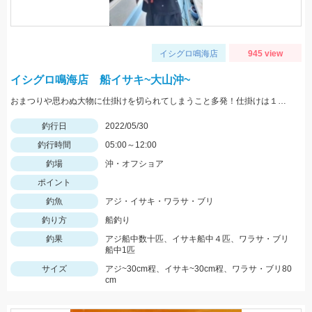
イシグロ鳴海店
945 view
イシグロ鳴海店 船イサキ~大山沖~
おまつりや思わぬ大物に仕掛けを切られてしまうこと多発！仕掛けは１０セットはあると安心です！
釣行日
2022/05/30
釣行時間
05:00～12:00
釣場
沖・オフショア
ポイント
釣魚
アジ・イサキ・ワラサ・ブリ
釣り方
船釣り
釣果
アジ船中数十匹、イサキ船中４匹、ワラサ・ブリ
船中1匹
サイズ
アジ~30cm程、イサキ~30cm程、ワラサ・ブリ80
cm