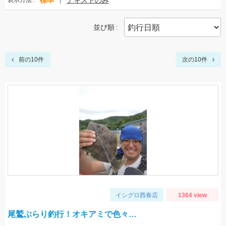
標準
テキストのみ
表示方法
並び順
前の10件
次の10件
イシグロ西春店
1364 view
尾鷲ぶらり釣行！オキアミで色々…