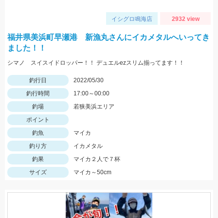
イシグロ鳴海店
2932 view
福井県美浜町早瀬港 新漁丸さんにイカメタルへいってき
ました！！
シマノ スイスイドロッパー！！ デュエルezスリム揃ってます！！
釣行日
2022/05/30
釣行時間
17:00～00:00
釣場
若狭美浜エリア
ポイント
釣魚
マイカ
釣り方
イカメタル
釣果
マイカ２人で７杯
サイズ
マイカ～50cm