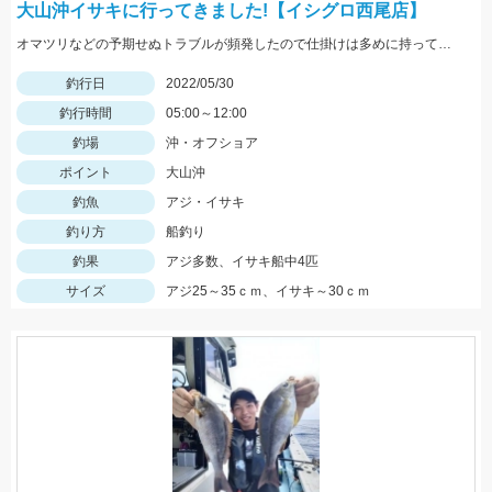
大山沖イサキに行ってきました!【イシグロ西尾店】
オマツリなどの予期せぬトラブルが頻発したので仕掛けは多めに持っていくことがオススメ!
釣行日
2022/05/30
釣行時間
05:00～12:00
釣場
沖・オフショア
ポイント
大山沖
釣魚
アジ・イサキ
釣り方
船釣り
釣果
アジ多数、イサキ船中4匹
サイズ
アジ25～35ｃｍ、イサキ～30ｃｍ