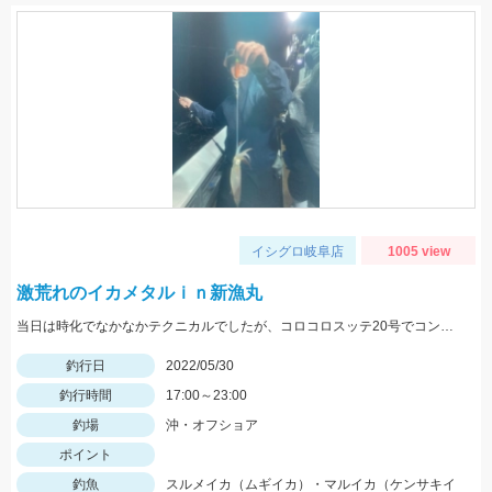
イシグロ岐阜店
1005 view
激荒れのイカメタルｉｎ新漁丸
当日は時化でなかなかテクニカルでしたが、コロコロスッテ20号でコンスタントに釣る事が出来ました！
釣行日
2022/05/30
釣行時間
17:00～23:00
釣場
沖・オフショア
ポイント
釣魚
スルメイカ（ムギイカ）・マルイカ（ケンサキイ