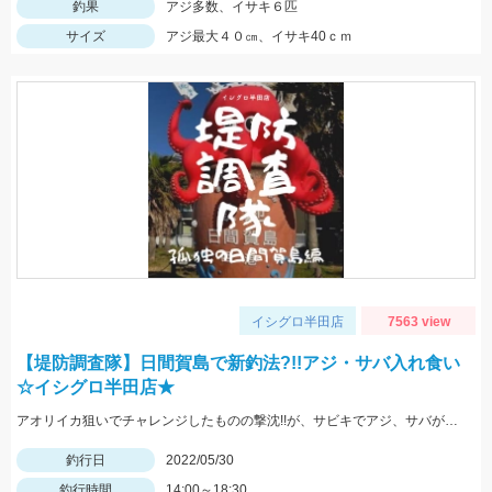
釣果
アジ多数、イサキ６匹
サイズ
アジ最大４０㎝、イサキ40ｃｍ
イシグロ半田店
7563 view
【堤防調査隊】日間賀島で新釣法?!!アジ・サバ入れ食い
☆イシグロ半田店★
アオリイカ狙いでチャレンジしたものの撃沈!!が、サビキでアジ、サバが入れ食い!!豆アジマッチとサビキ三昧をお忘れなく!
釣行日
2022/05/30
釣行時間
14:00～18:30