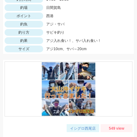
釣場
日間賀島
ポイント
西港
釣魚
アジ・サバ
釣り方
サビキ釣り
釣果
アジ入れ食い！、サバ入れ食い！
サイズ
アジ10cm、サバ～20cm
イシグロ西尾店
549 view