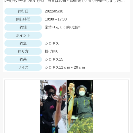
5号から7号までの針が◎ 当日は20ｍ～30ｍ先でアタリが集中しました!! 浜翔!!!感度ヨシ！！軽さ抜群！！
釣行日
2022/05/30
釣行時間
10:00～17:00
釣場
常滑りんくう釣り護岸
ポイント
釣魚
シロギス
釣り方
投げ釣り
釣果
シロギス15
サイズ
シロギス12ｃｍ～20ｃｍ