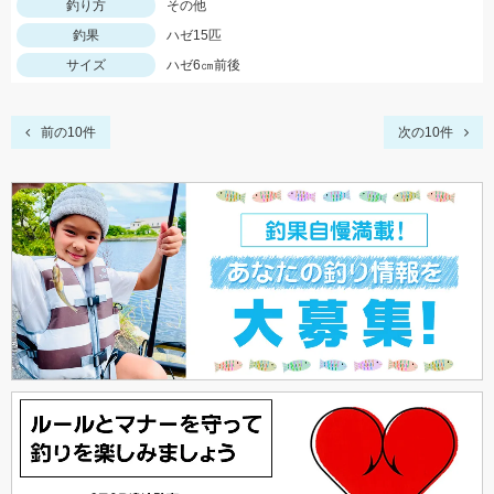
釣り方
その他
釣果
ハゼ15匹
サイズ
ハゼ6㎝前後
前の10件
次の10件