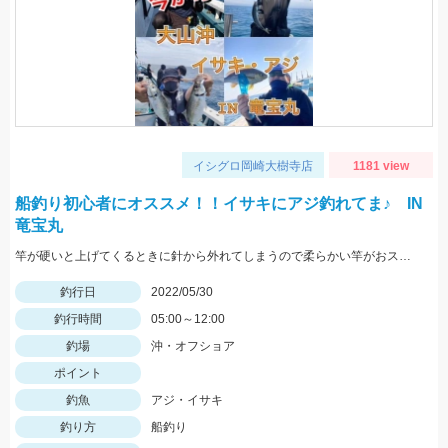
イシグロ岡崎大樹寺店
1181 view
船釣り初心者にオススメ！！イサキにアジ釣れてま♪ IN
竜宝丸
竿が硬いと上げてくるときに針から外れてしまうので柔らかい竿がおススメです！
釣行日
2022/05/30
釣行時間
05:00～12:00
釣場
沖・オフショア
ポイント
釣魚
アジ・イサキ
釣り方
船釣り