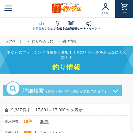
メ
イ
ショップ
ログイン
ン
コ
ン
釣りを楽しむ
釣りを知る
店舗情報
セール・イベント
テ
トップページ
釣りを楽しむ
釣り情報
ン
ツ
あなたのフィッシング情報を大募集！！喜びと悲しみをみんなに大公
に
開！！
移
釣り情報
動
詳細検索
（釣場・釣り方・釣魚が選択できます）
全
19,337
件中
17,891～17,900
件を表示
10件
30件
表示件数