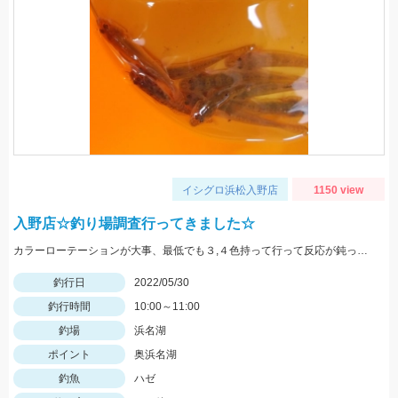
イシグロ浜松入野店
1150 view
入野店☆釣り場調査行ってきました☆
カラーローテーションが大事、最低でも３,４色持って行って反応が鈍ったら色を変えてみよう。
釣行日
2022/05/30
釣行時間
10:00～11:00
釣場
浜名湖
ポイント
奥浜名湖
釣魚
ハゼ