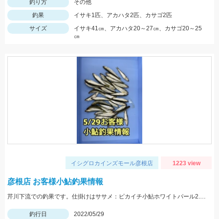
釣り方
その他
釣果
イサキ1匹、アカハタ2匹、カサゴ2匹
サイズ
イサキ41㎝、アカハタ20～27㎝、カサゴ20～25
㎝
イシグロカインズモール彦根店
1223 view
彦根店 お客様小鮎釣果情報
芹川下流での釣果です。仕掛けはササメ：ピカイチ小鮎ホワイトパール2.5号がオススメです！
釣行日
2022/05/29