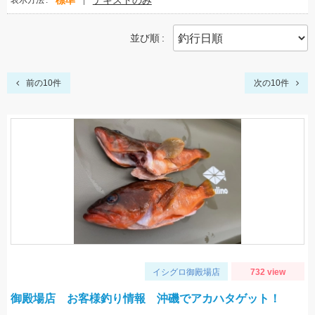
標準
テキストのみ
表示方法
並び順
前の10件
次の10件
イシグロ御殿場店
732 view
御殿場店 お客様釣り情報 沖磯でアカハタゲット！