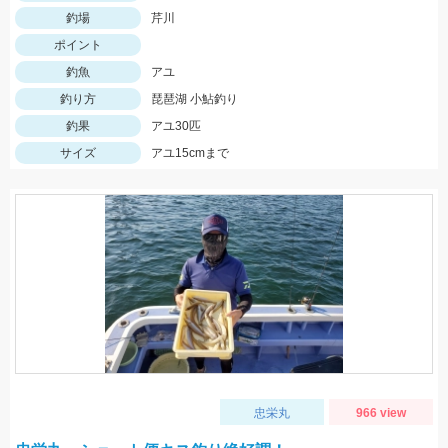
釣場
芹川
ポイント
釣魚
アユ
釣り方
琵琶湖 小鮎釣り
釣果
アユ30匹
サイズ
アユ15cmまで
忠栄丸
966 view