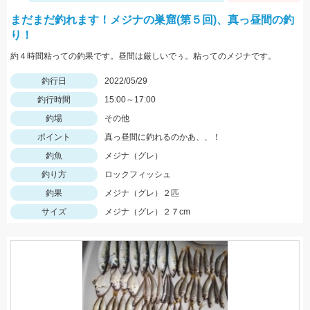
まだまだ釣れます！メジナの巣窟(第５回)、真っ昼間の釣
り！
約４時間粘っての釣果です。昼間は厳しいでぅ。粘ってのメジナです。
釣行日
2022/05/29
釣行時間
15:00～17:00
釣場
その他
ポイント
真っ昼間に釣れるのかあ、、！
釣魚
メジナ（グレ）
釣り方
ロックフィッシュ
釣果
メジナ（グレ）２匹
サイズ
メジナ（グレ）２７cm