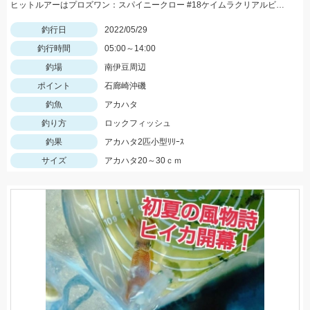
ヒットルアーはプロズワン：スパイニークロー #18ケイムラクリアルビー 良型アカハタ おめでとうございます！
釣行日
2022/05/29
釣行時間
05:00～14:00
釣場
南伊豆周辺
ポイント
石廊崎沖磯
釣魚
アカハタ
釣り方
ロックフィッシュ
釣果
アカハタ2匹小型ﾘﾘｰｽ
サイズ
アカハタ20～30ｃｍ