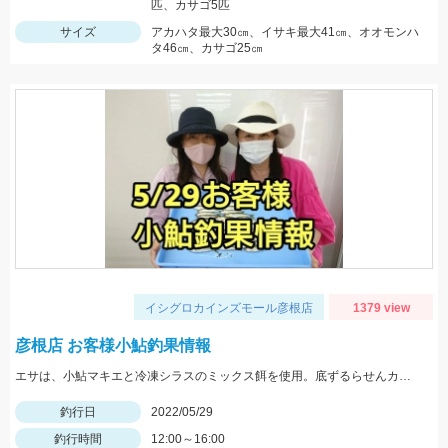
匹、カサゴ5匹
サイズ
アカハタ最大30㎝、イサキ最大41㎝、オオモンハ
タ46㎝、カサゴ25㎝
イシグロカインズモール彦根店
1379 view
彦根店 お客様小鮎釣果情報
エサは、小鮎マキエと冷凍シラスのミックス餌を使用。底ずるらせんカゴの流し釣りでの釣果です。
釣行日
2022/05/29
釣行時間
12:00～16:00