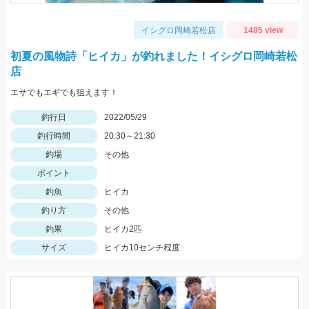
イシグロ岡崎若松店
1485 view
初夏の風物詩「ヒイカ」が釣れました！イシグロ岡崎若松
店
エサでもエギでも狙えます！
釣行日
2022/05/29
釣行時間
20:30～21:30
釣場
その他
ポイント
釣魚
ヒイカ
釣り方
その他
釣果
ヒイカ2匹
サイズ
ヒイカ10センチ程度