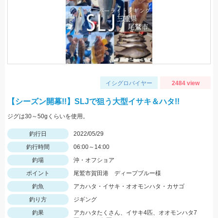
イシグロバイヤー
2484 view
【シーズン開幕!!】SLJで狙う大型イサキ＆ハタ!!
ジグは30～50gくらいを使用。
釣行日
2022/05/29
釣行時間
06:00～14:00
釣場
沖・オフショア
ポイント
尾鷲市賀田港 ディープブルー様
釣魚
アカハタ・イサキ・オオモンハタ・カサゴ
釣り方
ジギング
釣果
アカハタたくさん、イサキ4匹、オオモンハタ7