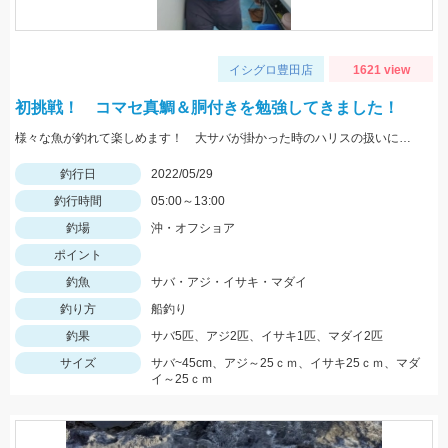
イシグロ豊田店
1621 view
初挑戦！ コマセ真鯛＆胴付きを勉強してきました！
様々な魚が釣れて楽しめます！ 大サバが掛かった時のハリスの扱いにはご用心！
釣行日
2022/05/29
釣行時間
05:00～13:00
釣場
沖・オフショア
ポイント
釣魚
サバ・アジ・イサキ・マダイ
釣り方
船釣り
釣果
サバ5匹、アジ2匹、イサキ1匹、マダイ2匹
サイズ
サバ~45cm、アジ～25ｃｍ、イサキ25ｃｍ、マダ
イ～25ｃｍ