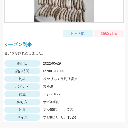
釣吉太郎
2680 view
シーズン到来
金アジが釣れだしました。
釣行日
2022/05/29
釣行時間
05:00～08:00
釣場
常滑りんくう釣り護岸
ポイント
常滑港
釣魚
アジ・サバ
釣り方
サビキ釣り
釣果
アジ55匹、サバ7匹
サイズ
アジ8ｾﾝﾁ、サバ13ｾﾝﾁ