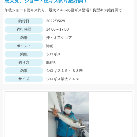
忠栄丸、ショート便キス釣り絶好調！
午後ショート便キス釣り、最大２４㎝の巨ギス登場！良型キス絶好調です！
釣行日
2022/05/29
釣行時間
14:00～17:00
釣場
沖・オフショア
ポイント
港前
釣魚
シロギス
釣り方
船釣り
釣果
シロギス１５～３３匹
サイズ
シロギス最大２４㎝