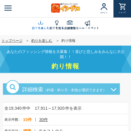
メ
イ
ショップ
ログイン
ン
コ
ン
釣りを楽しむ
釣りを知る
店舗情報
セール・イベント
テ
トップページ
釣りを楽しむ
釣り情報
ン
ツ
あなたのフィッシング情報を大募集！！喜びと悲しみをみんなに大公
に
開！！
移
釣り情報
動
詳細検索
（釣場・釣り方・釣魚が選択できます）
全
19,340
件中
17,911～17,920
件を表示
10件
30件
表示件数