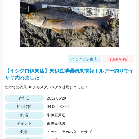
イシグロ伊東店
1360 view
【イシグロ伊東店】東伊豆地磯釣果情報！ルアー釣りでイ
サキ釣れました！
朝方での釣果 30ｇのメタルジグを使用しました！
釣行日
2022/05/29
釣行時間
04:00～08:00
釣場
東伊豆周辺
ポイント
東伊豆地磯
釣魚
イサキ・アカハタ・カサゴ