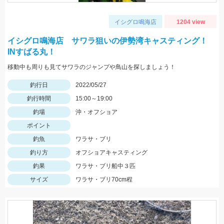
イシグロ鳴海店
1204 view
イシグロ鳴海店 サワラ狙いの伊勢湾キャスティング！
INすばる丸！
移動中も周りも見てサワラのジャンプや鳥山を探しましょう！
釣行日
2022/05/27
釣行時間
15:00～19:00
釣場
沖・オフショア
ポイント
釣魚
ワラサ・ブリ
釣り方
オフショアキャスティング
釣果
ワラサ・ブリ船中３匹
サイズ
ワラサ・ブリ70cm程