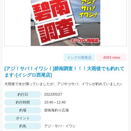
イシグロ西尾店
4593 view
[アジ！サバ！イワシ！]碧南調査！！！大雨後でも釣れて
ます♪[イシグロ西尾店]
大雨後で水が濁っていましたが、アジやコサバ、イワシが釣れていました♪
釣行日
2022/05/27
釣行時間
10:40～11:40
釣場
碧南海釣り広場
ポイント
釣魚
アジ・サバ・イワシ