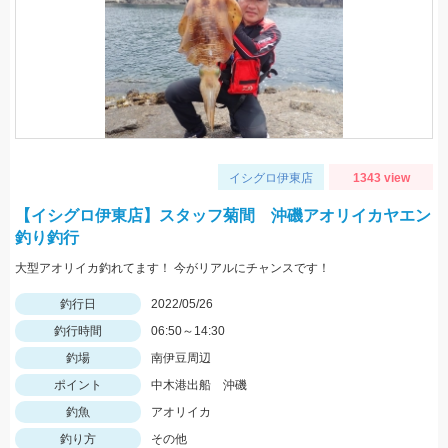
イシグロ伊東店
1343 view
【イシグロ伊東店】スタッフ菊間 沖磯アオリイカヤエン
釣り釣行
大型アオリイカ釣れてます！ 今がリアルにチャンスです！
釣行日
2022/05/26
釣行時間
06:50～14:30
釣場
南伊豆周辺
ポイント
中木港出船 沖磯
釣魚
アオリイカ
釣り方
その他