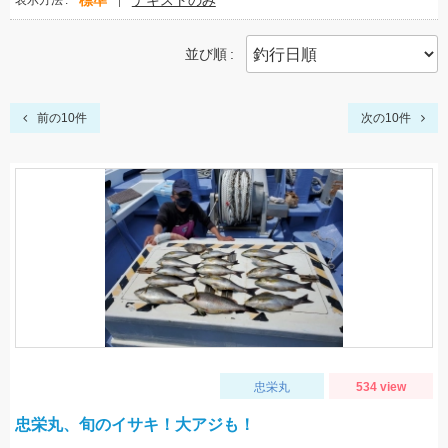
標準
テキストのみ
表示方法
並び順
前の10件
次の10件
忠栄丸
534 view
忠栄丸、旬のイサキ！大アジも！