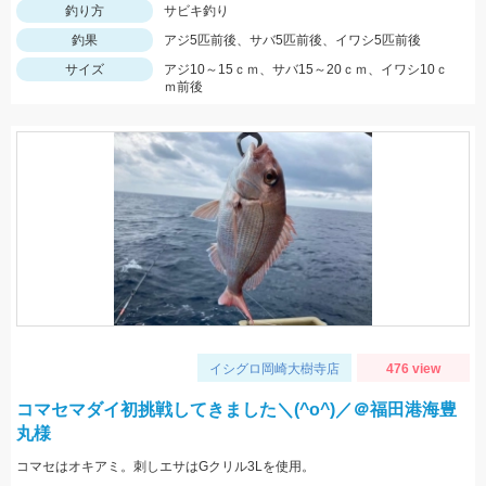
釣り方
サビキ釣り
釣果
アジ5匹前後、サバ5匹前後、イワシ5匹前後
サイズ
アジ10～15ｃｍ、サバ15～20ｃｍ、イワシ10ｃ
ｍ前後
イシグロ岡崎大樹寺店
476 view
コマセマダイ初挑戦してきました＼(^o^)／＠福田港海豊
丸様
コマセはオキアミ。刺しエサはGクリル3Lを使用。