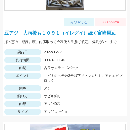
みつやくる
2273 view
豆アジ 大雨後も１０９１（イレグイ）続く宮崎周辺
海の恵みに感謝。頭、内臓取って冷凍後カラ揚げ予定。 爆釣がいつまで続くか見守りたい。
釣行日
2022/05/27
釣行時間
09:40～11:40
釣場
吉良サンライズパーク
ポイント
サビキ針の号数3号以下でママカリを。アミエビブ
ロック。
釣魚
アジ
釣り方
サビキ釣り
釣果
アジ140匹
サイズ
アジ11cm~6cm