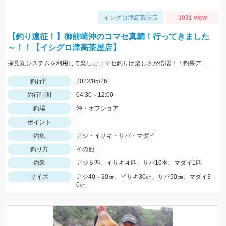
イシグロ津高茶屋店
1031 view
【釣り遠征！】御前崎沖のコマセ真鯛！行ってきました
～！！【イシグロ津高茶屋店】
探見丸システムを利用して楽しむコマセ釣りは楽しさが倍増！！釣果アップの秘訣も！！
釣行日
2022/05/26
釣行時間
04:30～12:00
釣場
沖・オフショア
ポイント
釣魚
アジ・イサキ・サバ・マダイ
釣り方
その他
釣果
アジ５匹、イサキ４匹、サバ10本、マダイ1匹
サイズ
アジ40～20㎝、イサキ30㎝、サバ50㎝、マダイ3
0㎝