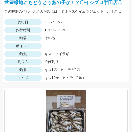
武豊緑地にもとうとうあの子が！？〇イシグロ半田店〇
この時期の少し小さめのキスには「早掛キスケイムラジェット」がオススメ！ 武豊緑地でも小型ですがキスが釣れ始めました！皆さんも是非、チャレンジしてみてください！！
釣行日
2022/05/27
釣行時間
10:00～11:30
釣場
その他
ポイント
釣魚
キス・ヒイラギ
釣り方
投げ釣り
釣果
キス1匹、ヒイラギ1匹
サイズ
キス10㎝、ヒイラギ10㎝