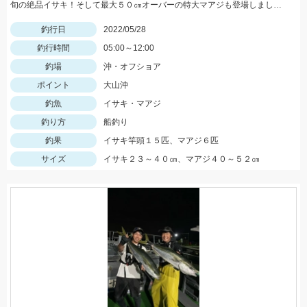
旬の絶品イサキ！そして最大５０㎝オーバーの特大マアジも登場しました。
釣行日
2022/05/28
釣行時間
05:00～12:00
釣場
沖・オフショア
ポイント
大山沖
釣魚
イサキ・マアジ
釣り方
船釣り
釣果
イサキ竿頭１５匹、マアジ６匹
サイズ
イサキ２３～４０㎝、マアジ４０～５２㎝