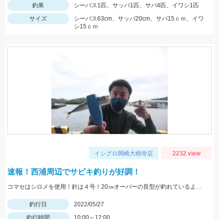
釣果
シーバス1匹、サッパ1匹、サバ4匹、イワシ1匹
サイズ
シーバス63cm、サッパ20cm、サバ15ｃｍ、イワ
シ15ｃｍ
イシグロ岡崎大樹寺店
2232 view
速報！西浦周辺でサビキ釣りが好調！
コマセはシロメを使用！針は４号！20㎝オーバーの良型が釣れているようです！
釣行日
2022/05/27
釣行時間
10:00～12:00