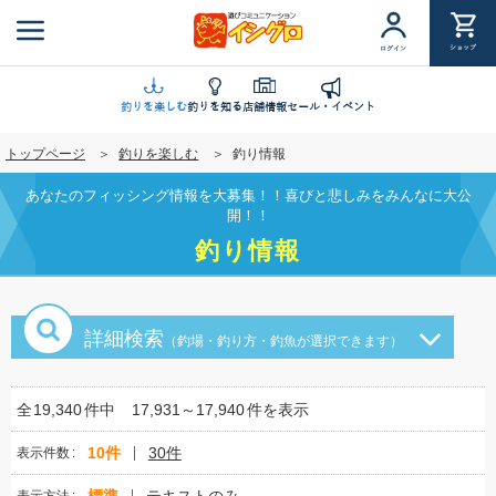
メ
イ
ショップ
ログイン
ン
コ
ン
釣りを楽しむ
釣りを知る
店舗情報
セール・イベント
テ
トップページ
釣りを楽しむ
釣り情報
ン
ツ
あなたのフィッシング情報を大募集！！喜びと悲しみをみんなに大公
に
開！！
移
釣り情報
動
詳細検索
（釣場・釣り方・釣魚が選択できます）
全
19,340
件中
17,931～17,940
件を表示
10件
30件
表示件数