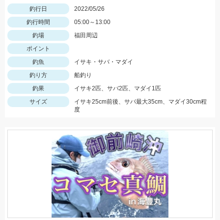
釣行日
2022/05/26
釣行時間
05:00～13:00
釣場
福田周辺
ポイント
釣魚
イサキ・サバ・マダイ
釣り方
船釣り
釣果
イサキ2匹、サバ2匹、マダイ1匹
サイズ
イサキ25cm前後、サバ最大35cm、マダイ30cm程
度