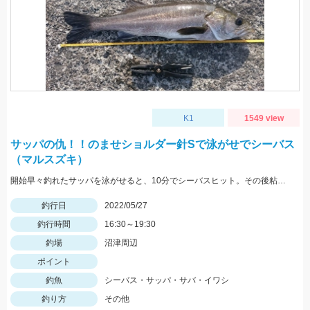
K1
1549 view
サッパの仇！！のませショルダー針Sで泳がせでシーバス
（マルスズキ）
開始早々釣れたサッパを泳がせると、10分でシーバスヒット。その後粘るも肝心のアオリイカが釣れない。
釣行日
2022/05/27
釣行時間
16:30～19:30
釣場
沼津周辺
ポイント
釣魚
シーバス・サッパ・サバ・イワシ
釣り方
その他