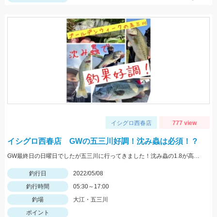
イシグロ西春店
777 view
イシグロ西春店 GWの五三川好調！沈み蟲は必須！？
GW最終日の日曜日でしたが五三川に行ってきました！沈み蟲の1.8が高反応でした！沈み蟲1.8のズル引きで釣果を出せてオフセットフックなので根掛かりも少なくてオススメですよ！
釣行日
2022/05/08
釣行時間
05:30～17:00
釣場
大江・五三川
ポイント