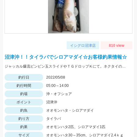
イシグロ沼津店
810 view
沼津沖！！タイラバでシロアマダイ☆お客様釣果情報☆
ジャッカル爆流ビンビン玉スライドやＴＧドロップＫにて。ネクタイのカラーは黒やチャートです！
釣行日
2022/05/08
釣行時間
05:00～14:00
釣場
沖・オフショア
ポイント
沼津沖
釣魚
オオモンハタ・シロアマダイ
釣り方
タイラバ
釣果
オオモンハタ2匹、シロアマダイ1匹
サイズ
オオモンハタ30～35cm、シロアマダイ2.4ｋｇ