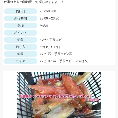
仕事終わりの短時間でも楽しめますよ～！
釣行日
2022/05/08
釣行時間
23:00～23:30
釣場
その他
ポイント
釣魚
ハゼ・手長エビ
釣り方
ウキ釣り（海）
釣果
ハゼ1匹、手長エビ2匹
サイズ
ハゼ10ｃｍ、手長エビ10ｃｍまで