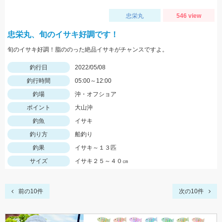
忠栄丸
546 view
忠栄丸、旬のイサキ好調です！
旬のイサキ好調！脂ののった絶品イサキがチャンスですよ。
釣行日
2022/05/08
釣行時間
05:00～12:00
釣場
沖・オフショア
ポイント
大山沖
釣魚
イサキ
釣り方
船釣り
釣果
イサキ～１３匹
サイズ
イサキ２５～４０㎝
前の10件
次の10件