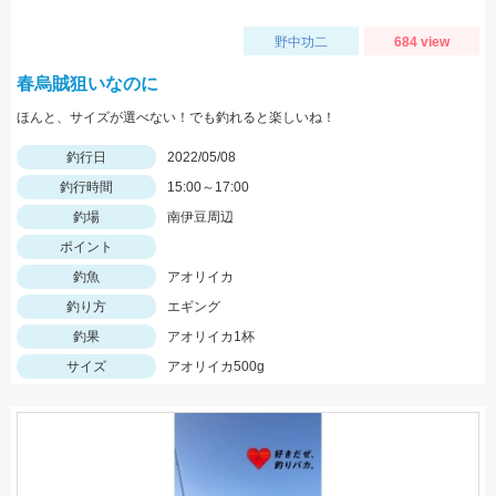
野中功二
684 view
春烏賊狙いなのに
ほんと、サイズが選べない！でも釣れると楽しいね！
釣行日
2022/05/08
釣行時間
15:00～17:00
釣場
南伊豆周辺
ポイント
釣魚
アオリイカ
釣り方
エギング
釣果
アオリイカ1杯
サイズ
アオリイカ500g