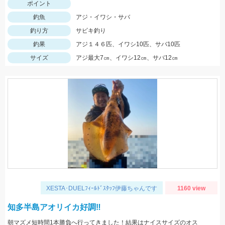
ポイント
釣魚
アジ・イワシ・サバ
釣り方
サビキ釣り
釣果
アジ１４６匹、イワシ10匹、サバ10匹
サイズ
アジ最大7㎝、イワシ12㎝、サバ12㎝
XESTA･DUELﾌｨｰﾙﾄﾞｽﾀｯﾌ伊藤ちゃんです
1160 view
知多半島アオリイカ好調‼️
朝マズメ短時間1本勝負へ行ってきました！結果はナイスサイズのオス