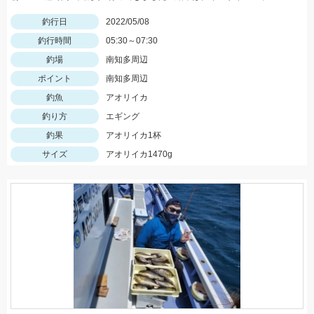
釣行日
2022/05/08
釣行時間
05:30～07:30
釣場
南知多周辺
ポイント
南知多周辺
釣魚
アオリイカ
釣り方
エギング
釣果
アオリイカ1杯
サイズ
アオリイカ1470g