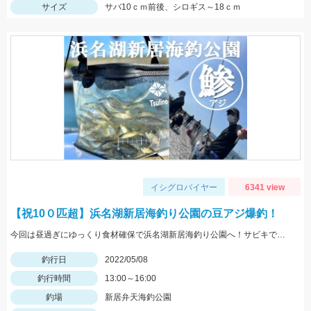
サイズ
サバ10ｃｍ前後、シロギス～18ｃｍ
イシグロバイヤー
6341 view
【祝10０匹超】浜名湖新居海釣り公園の豆アジ爆釣！
今回は昼過ぎにゆっくり食材確保で浜名湖新居海釣り公園へ！サビキでアジやサバ、イワシが大漁！！！
釣行日
2022/05/08
釣行時間
13:00～16:00
釣場
新居弁天海釣公園