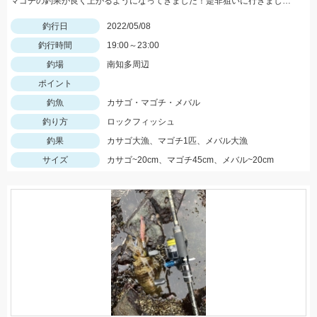
マゴチの釣果が良く上がるようになってきました！是非狙いに行きましょう♪
釣行日
2022/05/08
釣行時間
19:00～23:00
釣場
南知多周辺
ポイント
釣魚
カサゴ・マゴチ・メバル
釣り方
ロックフィッシュ
釣果
カサゴ大漁、マゴチ1匹、メバル大漁
サイズ
カサゴ~20cm、マゴチ45cm、メバル~20cm