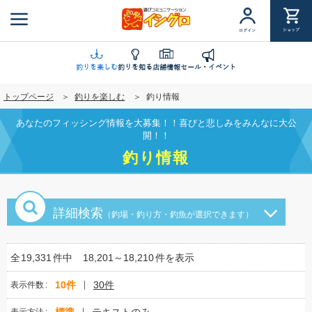
メ
イ
ショップ
ログイン
ン
コ
ン
釣りを楽しむ
釣りを知る
店舗情報
セール・イベント
テ
トップページ
釣りを楽しむ
釣り情報
ン
ツ
あなたのフィッシング情報を大募集！！喜びと悲しみをみんなに大公
に
開！！
移
釣り情報
動
詳細検索
（釣場・釣り方・釣魚が選択できます）
全
19,331
件中
18,201～18,210
件を表示
10件
30件
表示件数