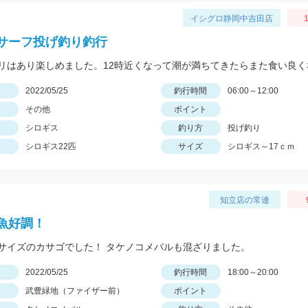
イシグロ静岡中吉田店
1
サーフ投げ釣り釣行
日
2022/05/25
釣行時間
06:00～12:00
その他
ポイント
シロギス
釣り方
投げ釣り
シロギス22匹
サイズ
シロギス～17ｃｍ
知立店の常連
魚好調！
サイズのカサゴでした！ タケノコメバルも混ざりました。
日
2022/05/25
釣行時間
18:00～20:00
武豊緑地（ファイザー前）
ポイント