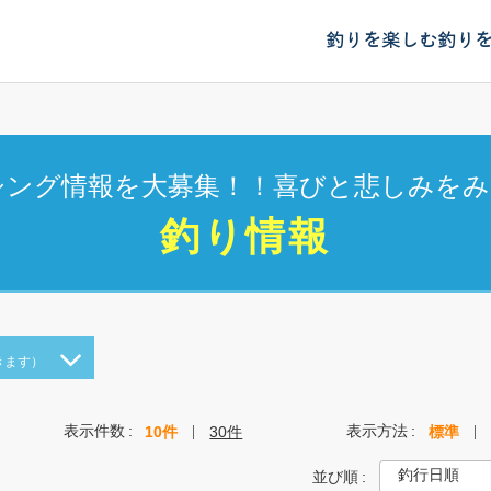
釣りを楽しむ
釣り
シング情報を大募集！！喜びと悲しみをみ
釣り情報
きます）
表示件数
表示方法
10件
30件
標準
並び順