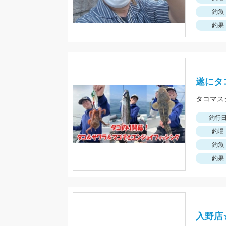
釣魚
釣果
遂にタ
タコマス
釣行
釣場
釣魚
釣果
入野店