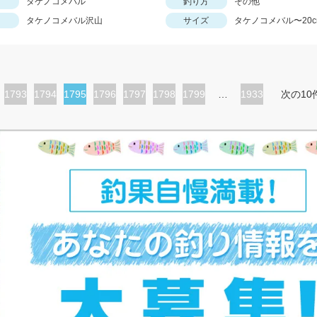
タケノコメバル
釣り方
その他
タケノコメバル沢山
サイズ
タケノコメバル〜20c
ペ
1793
ペ
1794
カ
1795
ペ
1796
ペ
1797
ペ
1798
ペ
1799
…
1933
次の10
ー
ー
レ
ー
ー
ー
ー
ジ
ジ
ン
ジ
ジ
ジ
ジ
ト
ペ
ー
ジ