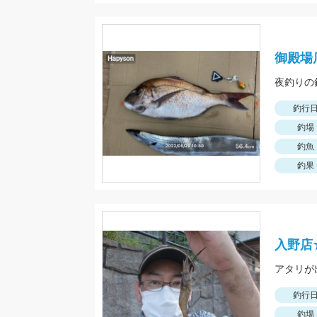
御殿場
釣行
釣場
釣魚
釣果
入野店
アタリが
釣行
釣場