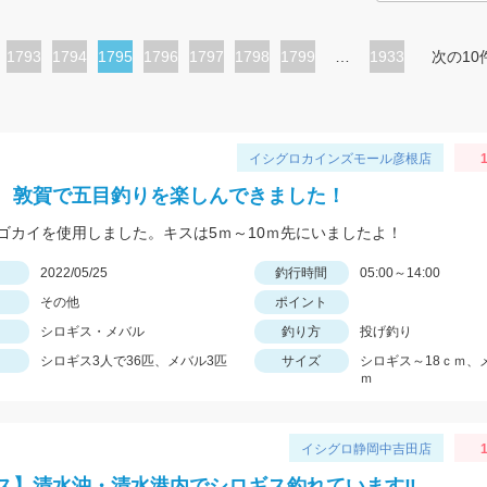
ペ
1793
ペ
1794
カ
1795
ペ
1796
ペ
1797
ペ
1798
ペ
1799
…
1933
次の10
ー
ー
レ
ー
ー
ー
ー
ジ
ジ
ン
ジ
ジ
ジ
ジ
ト
イシグロカインズモール彦根店
1
ペ
 敦賀で五目釣りを楽しんできました！
ー
ゴカイを使用しました。キスは5ｍ～10ｍ先にいましたよ！
ジ
日
2022/05/25
釣行時間
05:00～14:00
その他
ポイント
シロギス・メバル
釣り方
投げ釣り
シロギス3人で36匹、メバル3匹
サイズ
シロギス～18ｃｍ、
ｍ
イシグロ静岡中吉田店
1
ス】清水沖・清水港内でシロギス釣れています‼