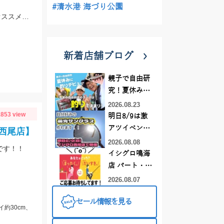
#清水港 海づり公園
仕掛けは7～8号使用。オモリは15～30号まで使用しました！エサは赤イソメがオススメです！
新着店舗ブログ
親子で自由研
究！夏休みに
釣りデビュー
2026.08.23
853 view
明日8/9は激
アツイベント
西尾店】
日！！！～オ
2026.08.08
です！！
ーダー偏光グ
イシグロ鳴海
ラス受注会～
店 パート・ア
ルバイトスタ
2026.08.07
ッフまだまだ
セール情報を見る
募集中！
イ約30cm、