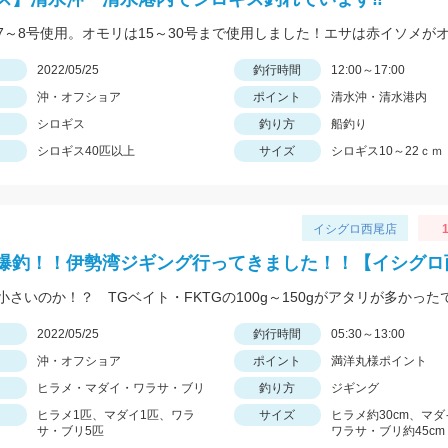
日
2022/05/25
釣行時間
12:00～17:00
沖・オフショア
ポイント
清水沖・清水港内
シロギス
釣り方
船釣り
シロギス40匹以上
サイズ
シロギス10～22ｃｍ
イシグロ西尾店
1
爆釣！！伊勢湾ジギング行ってきました！！【イシグロ
小さいのか！？ TGベイト・FKTGの100g～150gがアタリが多かった
日
2022/05/25
釣行時間
05:30～13:00
沖・オフショア
ポイント
満洋丸様ポイント
ヒラメ・マダイ・ワラサ・ブリ
釣り方
ジギング
ヒラメ1匹、マダイ1匹、ワラ
サイズ
ヒラメ約30cm、マダ
サ・ブリ5匹
ワラサ・ブリ約45cm