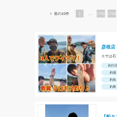
前の10件
1
…
ペ
1791
ペ
1792
ー
ー
ジ
ジ
彦根店
エサは石
釣行
釣場
釣魚
釣果
【船キ