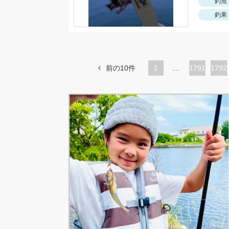
釣魚
釣果
前の10件
1
…
ペ
1791
ペ
1792
ー
ー
ジ
ジ