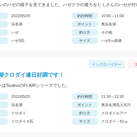
日
2022/05/25
釣行時間
10:00～11:00
浜名湖
ポイント
奥浜名湖
ハゼ
釣り方
その他
ハゼ5匹
サイズ
ハゼ6㎝前後
イシグロバイヤー
1
湖クロダイ連日好調です！
ーはTsulinoのFLAIRシリーズでした。
日
2022/05/25
釣行時間
21:30～22:30
浜名湖
ポイント
奥浜名湖流入河川
クロダイ
釣り方
クロダイルアー
クロダイ４匹
サイズ
クロダイ～42㎝