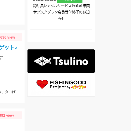
釣り具レンタルサービスTsulikali 年間
サブスクプラン会員受付終了のお知
らせ
630 view
ゲット♪
す！！
㎝、タコげ
992 view