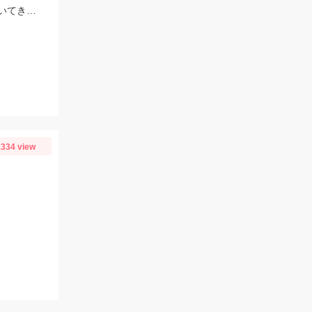
今シーズンのハゼの様子を見てきました。ハゼクラの後ろをたくさんのハゼが付いてきたので今後楽しみですよ♪今後もちょくちょく様子見てきますね。
334 view