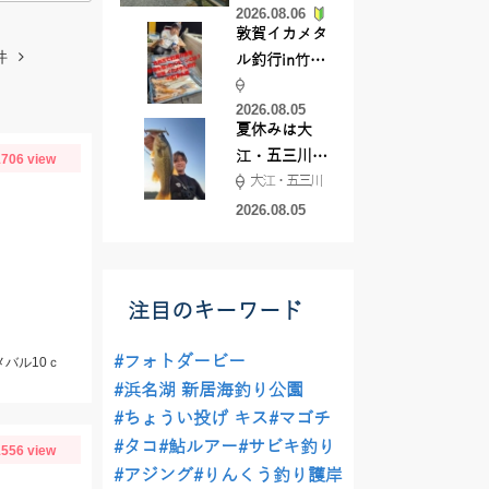
2026.08.06
てきました
敦賀イカメタ
件
ル釣行in竹宝
丸様 釣り方で
2026.08.05
釣果が激変！
夏休みは大
竿頭を取った
江・五三川で
706 view
パターンと
大江・五三川
バスフィッシ
は？
ング♪
2026.08.05
注目のキーワード
#フォトダービー
メバル10ｃ
#浜名湖 新居海釣り公園
#ちょうい投げ キス
#マゴチ
#タコ
#鮎ルアー
#サビキ釣り
556 view
#アジング
#りんくう釣り護岸