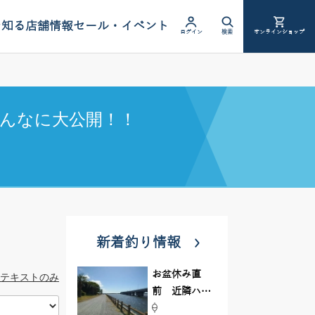
を知る
店舗情報
セール・イベント
ログイン
検索
オンラインショップ
んなに大公開！！
新着釣り情報
お盆休み直
テキストのみ
前 近隣ハゼ
釣り場調査し