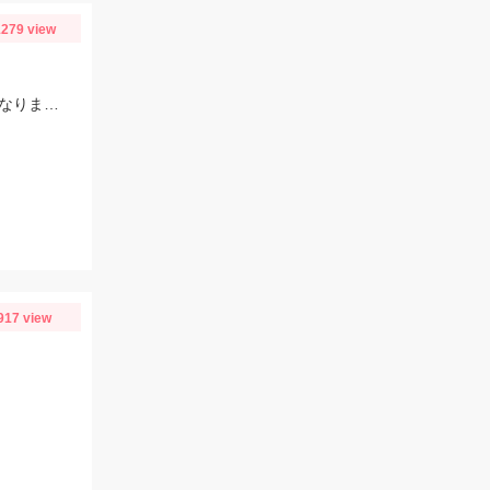
279 view
毎投アタリはあり楽しめました。12時近くなって潮が満ちてきたらまた食い良くなりましたが、エサ切れで終了しました。エサは赤イソメでした。
917 view