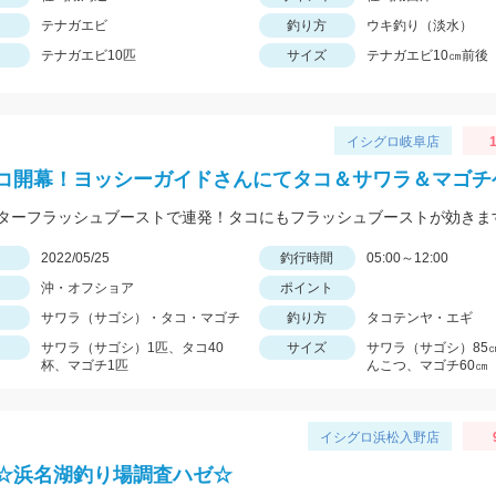
テナガエビ
釣り方
ウキ釣り（淡水）
テナガエビ10匹
サイズ
テナガエビ10㎝前後
イシグロ岐阜店
1
コ開幕！ヨッシーガイドさんにてタコ＆サワラ＆マゴチ
ターフラッシュブーストで連発！タコにもフラッシュブーストが効きま
日
2022/05/25
釣行時間
05:00～12:00
沖・オフショア
ポイント
サワラ（サゴシ）・タコ・マゴチ
釣り方
タコテンヤ・エギ
サワラ（サゴシ）1匹、タコ40
サイズ
サワラ（サゴシ）85
杯、マゴチ1匹
んこつ、マゴチ60㎝
イシグロ浜松入野店
☆浜名湖釣り場調査ハゼ☆