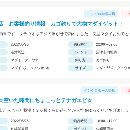
イシグロ御殿場店
店 お客様釣り情報 カゴ釣りで大物マダイゲット！
日
2022/05/25
釣行時間
22:00～09:00
沼津周辺
ポイント
沼津市内堤防
マダイ・タチウオ
釣り方
カゴ釣り
マダイ1枚、タチウオ1本
サイズ
マダイ56.4、タチウ
イシグロ浜松入野店
1
☆空いた時間にちょこっとテナガエビ☆
出たらじっと我慢！３０秒くらい待ってから竿をゆっくりとあげましょ
日
2022/05/25
釣行時間
16:00～17:00
佐鳴湖周辺
ポイント
佐鳴湖西岸