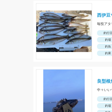
西伊豆
釣行
釣場
釣魚
釣果
良型根
中々いい
釣行
釣場