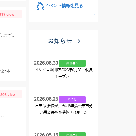
イベント情報を見る
987 view
夜釣りの釣果です。タチウオはアジの泳がせで釣れました。良型マダイおめでとうございます。
お知らせ
2026.06.30
店舗情報
イシグロ磐田店 2026年6月30日改装
オ指5本
オープン！
208 view
2026.06.25
その他
石黒 衆 会長が、令和8年浜松市市勢
功労者表彰を受彰されました
う。
2026.05.15
店舗情報