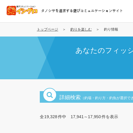
メ
イ
タノシサを追求する遊びコミュニケーションサイト
ン
コ
ン
トップページ
釣りを楽しむ
釣り情報
テ
ン
あなたのフィッ
ツ
に
移
動
詳細検索
（釣場・釣り方・釣魚が選択で
全
19,328
件中
17,941～17,950
件を表示