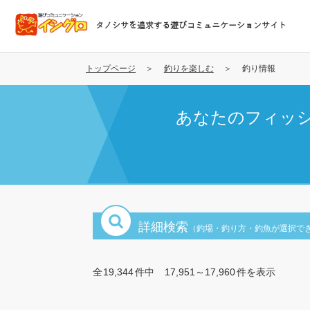
メ
イ
タノシサを追求する遊びコミュニケーションサイト
ン
コ
ン
トップページ
釣りを楽しむ
釣り情報
テ
ン
あなたのフィッ
ツ
に
移
動
詳細検索
（釣場・釣り方・釣魚が選択で
全
19,344
件中
17,951～17,960
件を表示