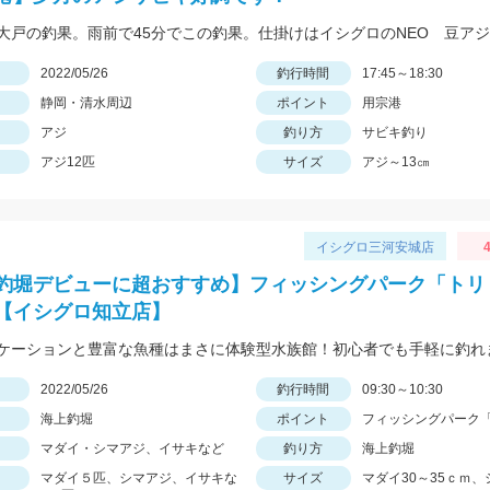
日
2022/05/26
釣行時間
17:45～18:30
静岡・清水周辺
ポイント
用宗港
アジ
釣り方
サビキ釣り
アジ12匹
サイズ
アジ～13㎝
イシグロ三河安城店
4
釣堀デビューに超おすすめ】フィッシングパーク「トリ
【イシグロ知立店】
ケーションと豊富な魚種はまさに体験型水族館！初心者でも手軽に釣れ
日
2022/05/26
釣行時間
09:30～10:30
海上釣堀
ポイント
フィッシングパーク
マダイ・シマアジ、イサキなど
釣り方
海上釣堀
マダイ５匹、シマアジ、イサキな
サイズ
マダイ30～35ｃｍ