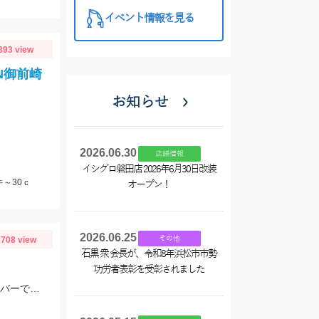
イベント情報を見る
893 view
N御前崎
お知らせ
2026.06.30
店舗情報
イシグロ磐田店 2026年6月30日改装
～30ｃ
オープン！
2026.06.25
その他
708 view
石黒 衆 会長が、令和8年浜松市市勢
功労者表彰を受彰されました
コアマンのパワーヘッド3ｇにスラッシュのデビルテール3.4インチ ホワイトシルバーで釣れました！