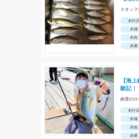
釣行
釣場
釣魚
釣果
【海上
験記！
絶景のロ
釣行
釣場
釣魚
釣果