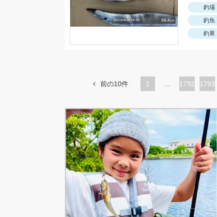
釣場
釣魚
釣果
前の10件
1
…
ペ
1792
ペ
1793
ー
ー
ジ
ジ