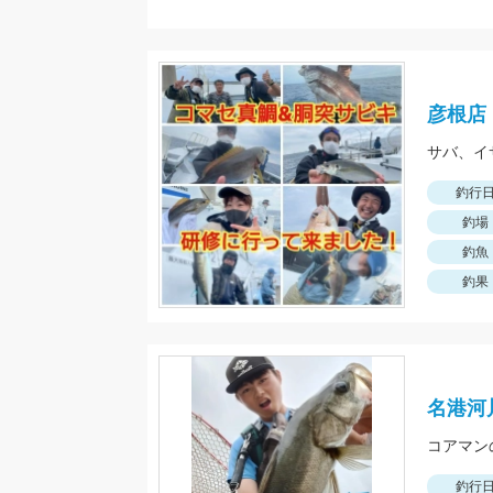
彦根店
サバ、イ
釣行
釣場
釣魚
釣果
名港河
釣行