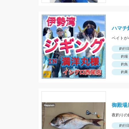
ハマチ
ベイトが
釣行
釣場
釣魚
釣果
御殿場
釣行