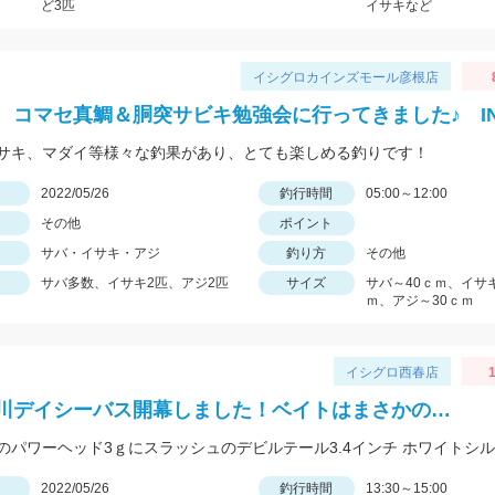
ど3匹
イサキなど
イシグロカインズモール彦根店
 コマセ真鯛＆胴突サビキ勉強会に行ってきました♪ I
サキ、マダイ等様々な釣果があり、とても楽しめる釣りです！
日
2022/05/26
釣行時間
05:00～12:00
その他
ポイント
サバ・イサキ・アジ
釣り方
その他
サバ多数、イサキ2匹、アジ2匹
サイズ
サバ～40ｃｍ、イサキ
ｍ、アジ～30ｃｍ
イシグロ西春店
1
川デイシーバス開幕しました！ベイトはまさかの…
日
2022/05/26
釣行時間
13:30～15:00