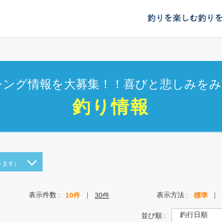
釣りを楽しむ
釣り
シング情報を大募集！！喜びと悲しみをみ
釣り情報
きます）
表示件数
表示方法
10件
30件
標準
並び順