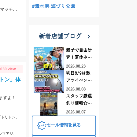
#清水港 海づり公園
スタッフ大戸の釣果。雨前で45分でこの釣果。仕掛けはイシグロのNEO 豆アジマッチ２号にて。
新着店舗ブログ
親子で自由研
究！夏休みに
釣りデビュー
2026.08.23
030 view
明日8/9は激
トン」体
アツイベント
日！！！～オ
2026.08.08
ーダー偏光グ
スタッフ厳選
ますよ！
ラス受注会～
釣り情報☆彡
連休は何釣り
2026.08.07
「トリトン」
に行こう
セール情報を見る
♪【イシグロ
西尾店】
、シマアジ、