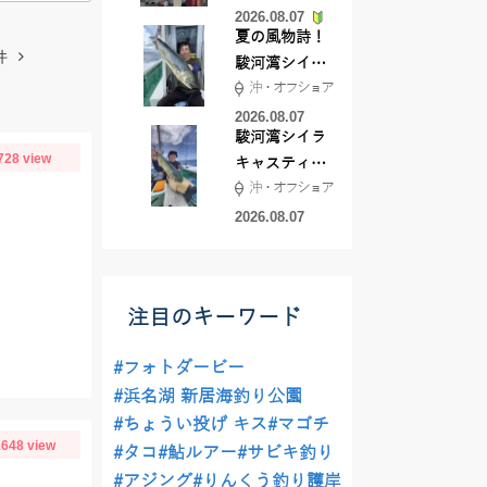
2026.08.07
夏の風物詩！
件
駿河湾シイラ
沖・オフショア
キャスティン
グ行ってきま
2026.08.07
駿河湾シイラ
した！！
728 view
キャスティン
沖・オフショア
グ行ってきま
した！
2026.08.07
注目のキーワード
#フォトダービー
#浜名湖 新居海釣り公園
#ちょうい投げ キス
#マゴチ
648 view
#タコ
#鮎ルアー
#サビキ釣り
#アジング
#りんくう釣り護岸