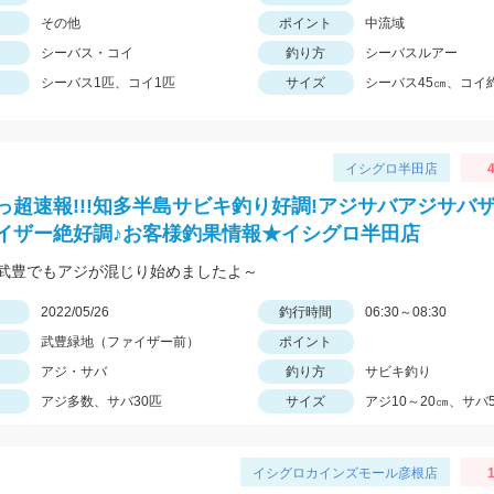
その他
ポイント
中流域
シーバス・コイ
釣り方
シーバスルアー
シーバス1匹、コイ1匹
サイズ
シーバス45㎝、コイ約
イシグロ半田店
4
っ超速報!!!知多半島サビキ釣り好調!アジサバアジサバ
イザー絶好調♪お客様釣果情報★イシグロ半田店
武豊でもアジが混じり始めましたよ～
日
2022/05/26
釣行時間
06:30～08:30
武豊緑地（ファイザー前）
ポイント
アジ・サバ
釣り方
サビキ釣り
アジ多数、サバ30匹
サイズ
アジ10～20㎝、サバ
イシグロカインズモール彦根店
1