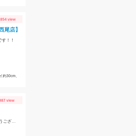
854 view
西尾店】
です！！
イ約30cm、
987 view
夜釣りの釣果です。タチウオはアジの泳がせで釣れました。良型マダイおめでとうございます。