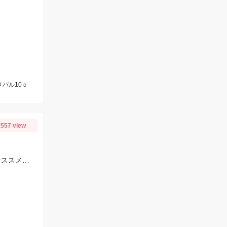
メバル10ｃ
557 view
仕掛けは7～8号使用。オモリは15～30号まで使用しました！エサは赤イソメがオススメです！