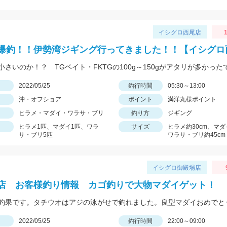
イシグロ西尾店
1
爆釣！！伊勢湾ジギング行ってきました！！【イシグロ
小さいのか！？ TGベイト・FKTGの100g～150gがアタリが多かった
日
2022/05/25
釣行時間
05:30～13:00
沖・オフショア
ポイント
満洋丸様ポイント
ヒラメ・マダイ・ワラサ・ブリ
釣り方
ジギング
ヒラメ1匹、マダイ1匹、ワラ
サイズ
ヒラメ約30cm、マダ
サ・ブリ5匹
ワラサ・ブリ約45cm
イシグロ御殿場店
店 お客様釣り情報 カゴ釣りで大物マダイゲット！
日
2022/05/25
釣行時間
22:00～09:00