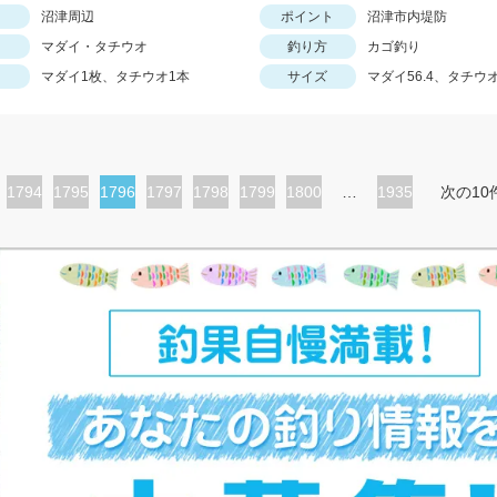
沼津周辺
ポイント
沼津市内堤防
マダイ・タチウオ
釣り方
カゴ釣り
マダイ1枚、タチウオ1本
サイズ
マダイ56.4、タチウ
ペ
1794
ペ
1795
カ
1796
ペ
1797
ペ
1798
ペ
1799
ペ
1800
…
1935
次の10
ー
ー
レ
ー
ー
ー
ー
ジ
ジ
ン
ジ
ジ
ジ
ジ
ト
ペ
ー
ジ