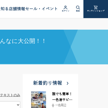
を知る
店舗情報
セール・イベント
ログイン
検索
オンラインショップ
んなに大公開！！
新着釣り情報
誰でも簡単！
テキストのみ
一色港サビキ
一色周辺
＆ちょい投げ