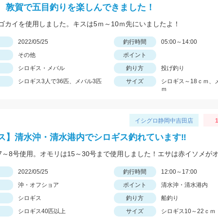
 敦賀で五目釣りを楽しんできました！
ゴカイを使用しました。キスは5ｍ～10ｍ先にいましたよ！
日
2022/05/25
釣行時間
05:00～14:00
その他
ポイント
シロギス・メバル
釣り方
投げ釣り
シロギス3人で36匹、メバル3匹
サイズ
シロギス～18ｃｍ、
ｍ
イシグロ静岡中吉田店
1
ス】清水沖・清水港内でシロギス釣れています‼
日
2022/05/25
釣行時間
12:00～17:00
沖・オフショア
ポイント
清水沖・清水港内
シロギス
釣り方
船釣り
シロギス40匹以上
サイズ
シロギス10～22ｃｍ