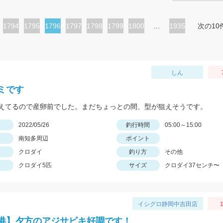
ペ
1794
ペ
1795
カ
1796
ペ
1797
ペ
1798
ペ
1799
ペ
1800
…
1935
次の10
ー
ー
レ
ー
ー
ー
ー
ジ
ジ
ン
ジ
ジ
ジ
ジ
ト
しん
ペ
ミです
ー
えてるので産卵前でした。まだちょっとの間、型が狙えそうです。
ジ
日
2022/05/26
釣行時間
05:00～15:00
南知多周辺
ポイント
クロダイ
釣り方
その他
クロダイ5匹
サイズ
クロダイ37センチ〜
イシグロ静岡中吉田店
1
港】夕方のアジサビキ好調です！