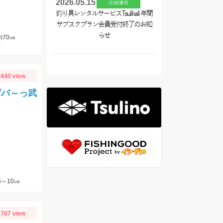
2026.05.15
店舗情報
釣り具レンタルサービスTsulikali 年間
サブスクプラン会員受付終了のお知
らせ
70㎝
440 view
ザバ～っ武
5～10㎝
707 view