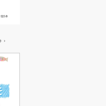
オ指5本
件