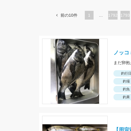
前の10件
1
…
ペ
1792
ペ
1793
ー
ー
ジ
ジ
ノッコ
まだ卵抱
釣行
釣場
釣魚
釣果
【用宗