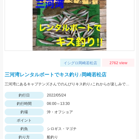
イシグロ岡崎若松店
2762 view
三河湾レンタルボートでキス釣り♪岡崎若松店
三河湾にあるキャプテンズさんでのんびりキス釣り♪これからが楽しみですね♪
釣行日
2022/05/24
釣行時間
06:00～13:30
釣場
沖・オフショア
ポイント
釣魚
シロギス・マゴチ
釣り方
船釣り