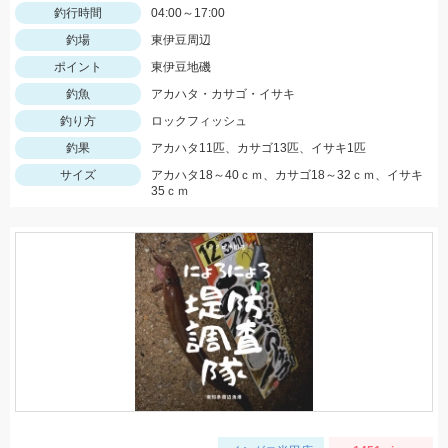
釣行時間
04:00～17:00
釣場
東伊豆周辺
ポイント
東伊豆地磯
釣魚
アカハタ・カサゴ・イサキ
釣り方
ロックフィッシュ
釣果
アカハタ11匹、カサゴ13匹、イサキ1匹
サイズ
アカハタ18～40ｃｍ、カサゴ18～32ｃｍ、イサキ
35ｃｍ