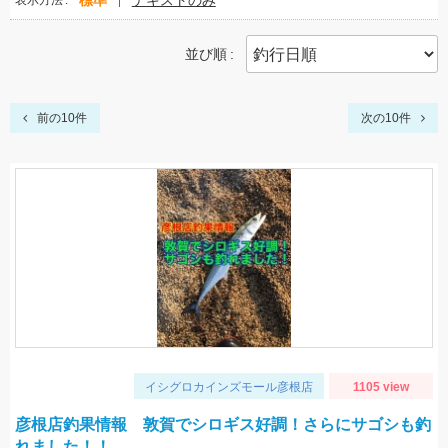
標準
テキストのみ
表示方法
並び順
前の10件
次の10件
イシグロカインズモール彦根店
1105 view
彦根店釣果情報 敦賀でシロギス好調！さらにサゴシも釣
れました！！