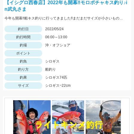
【イシグロ西春店】2022年も開幕‼モロポチャキス釣り♪i
n武丸さま
今年も開幕‼船キス釣りに行ってきました‼まだまだサイズが小さいものも混じりますが、ハリは8～10号の方が掛かりがよくオススメですよ‼
釣行日
2022/05/24
釣行時間
06:00～13:00
釣場
沖・オフショア
ポイント
釣魚
シロギス
釣り方
船釣り
釣果
シロギス74匹
サイズ
シロギス~22cm