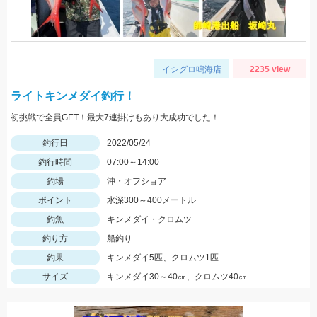
イシグロ鳴海店
2235 view
ライトキンメダイ釣行！
初挑戦で全員GET！最大7連掛けもあり大成功でした！
釣行日
2022/05/24
釣行時間
07:00～14:00
釣場
沖・オフショア
ポイント
水深300～400メートル
釣魚
キンメダイ・クロムツ
釣り方
船釣り
釣果
キンメダイ5匹、クロムツ1匹
サイズ
キンメダイ30～40㎝、クロムツ40㎝