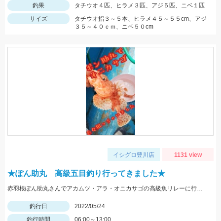
釣果
タチウオ４匹、ヒラメ３匹、アジ５匹、ニベ１匹
サイズ
タチウオ指３～５本、ヒラメ４５～５５cm、アジ
３５～４０ｃｍ、ニベ５０cm
イシグロ豊川店
1131 view
★ぽん助丸 高級五目釣り行ってきました★
赤羽根ぽん助丸さんでアカムツ・アラ・オニカサゴの高級魚リレーに行ってきました。下潮が動かず苦戦しましたがオニカサゴGETです
釣行日
2022/05/24
釣行時間
06:00～13:00