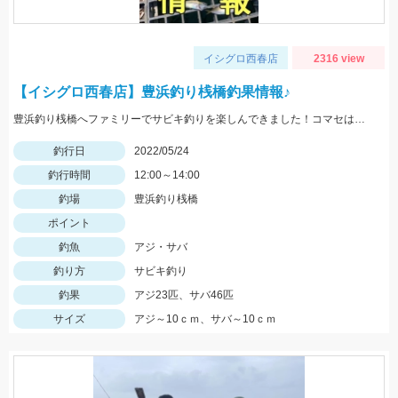
イシグロ西春店
2316 view
【イシグロ西春店】豊浜釣り桟橋釣果情報♪
豊浜釣り桟橋へファミリーでサビキ釣りを楽しんできました！コマセはサビキ三昧、イワシ三昧がオススメです！
釣行日
2022/05/24
釣行時間
12:00～14:00
釣場
豊浜釣り桟橋
ポイント
釣魚
アジ・サバ
釣り方
サビキ釣り
釣果
アジ23匹、サバ46匹
サイズ
アジ～10ｃｍ、サバ～10ｃｍ