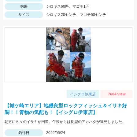
釣果
シロギス60匹、マゴチ1匹
サイズ
シロギス20センチ、マゴチ50センチ
イシグロ伊東店
7604 view
【城ケ崎エリア】地磯良型ロックフィッシュ＆イサキ好
調！！青物の気配も！【イシグロ伊東店】
朝方に久々のイサキが回遊。午後からは良型のアカハタが連発しました。
釣行日
2022/05/24