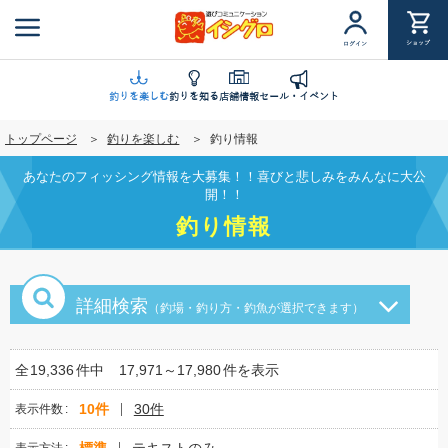
メ
イ
ショップ
ログイン
ン
コ
ン
釣りを楽しむ
釣りを知る
店舗情報
セール・イベント
テ
トップページ
釣りを楽しむ
釣り情報
ン
ツ
あなたのフィッシング情報を大募集！！喜びと悲しみをみんなに大公
に
開！！
移
釣り情報
動
詳細検索
（釣場・釣り方・釣魚が選択できます）
全
19,336
件中
17,971～17,980
件を表示
10件
30件
表示件数