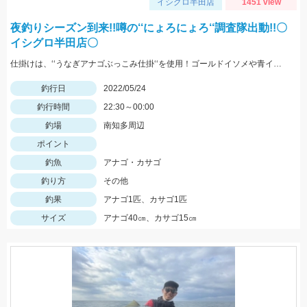
イシグロ半田店
1451 view
夜釣りシーズン到来!!噂の‘‘にょろにょろ‘‘調査隊出動!!〇
イシグロ半田店〇
仕掛けは、‘‘うなぎアナゴぶっこみ仕掛‘‘を使用！ゴールドイソメや青イソメの房掛けがオススメ‼
釣行日
2022/05/24
釣行時間
22:30～00:00
釣場
南知多周辺
ポイント
釣魚
アナゴ・カサゴ
釣り方
その他
釣果
アナゴ1匹、カサゴ1匹
サイズ
アナゴ40㎝、カサゴ15㎝