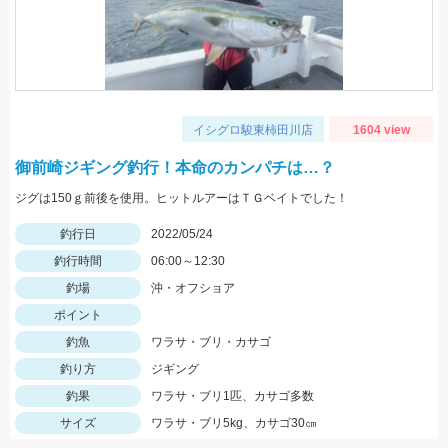
イシグロ駿東柿田川店
1604 view
御前崎ジギング釣行！本命のカンパチは…？
ジグは150ｇ前後を使用。ヒットルアーはＴＧベイトでした！
釣行日
2022/05/24
釣行時間
06:00～12:30
釣場
沖・オフショア
ポイント
釣魚
ワラサ・ブリ・カサゴ
釣り方
ジギング
釣果
ワラサ・ブリ1匹、カサゴ多数
サイズ
ワラサ・ブリ5kg、カサゴ30㎝