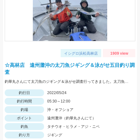
イシグロ浜松高林店
1909 view
☆高林店 遠州灘沖の太刀魚ジギング＆泳がせ五目釣り調
査
釣華丸さんにて太刀魚のジギング＆泳がせ調査行ってきました。太刀魚はまだ少し早かった感じですが良型も出ました！
釣行日
2022/05/24
釣行時間
05:30～12:00
釣場
沖・オフショア
ポイント
遠州灘沖（釣華丸さんにて）
釣魚
タチウオ・ヒラメ・アジ・ニベ
釣り方
ジギング