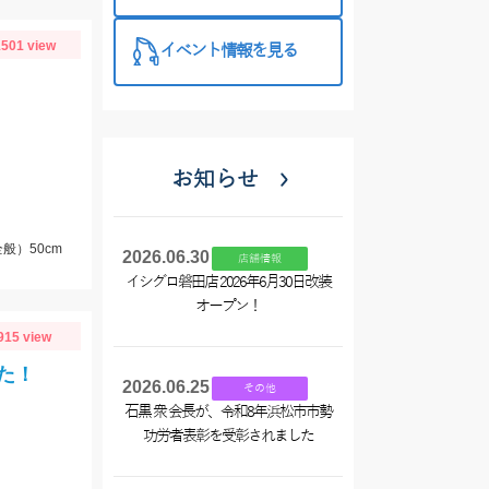
催中！
501 view
イベント情報を見る
お知らせ
般）50cm
2026.06.30
店舗情報
イシグロ磐田店 2026年6月30日改装
オープン！
915 view
た！
2026.06.25
その他
石黒 衆 会長が、令和8年浜松市市勢
功労者表彰を受彰されました