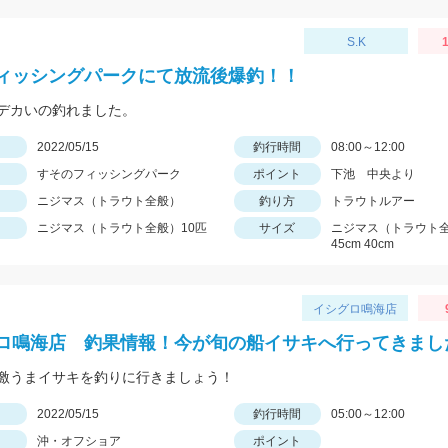
S.K
1
ィッシングパークにて放流後爆釣！！
デカいの釣れました。
日
2022/05/15
釣行時間
08:00～12:00
すそのフィッシングパーク
ポイント
下池 中央より
ニジマス（トラウト全般）
釣り方
トラウトルアー
ニジマス（トラウト全般）10匹
サイズ
ニジマス（トラウト全
45cm 40cm
イシグロ鳴海店
ロ鳴海店 釣果情報！今が旬の船イサキへ行ってきまし
激うまイサキを釣りに行きましょう！
日
2022/05/15
釣行時間
05:00～12:00
沖・オフショア
ポイント