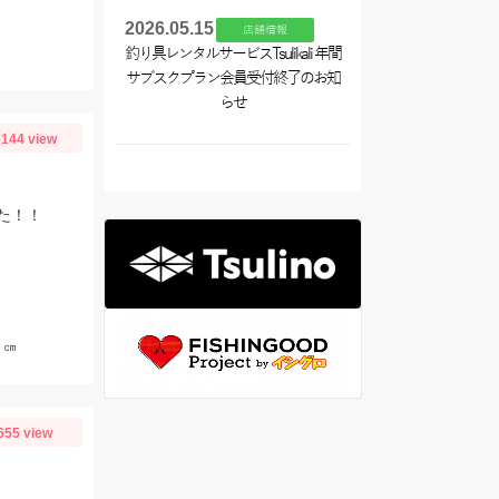
2026.05.15
店舗情報
釣り具レンタルサービスTsulikali 年間
サブスクプラン会員受付終了のお知
らせ
144 view
た！！
５㎝
655 view