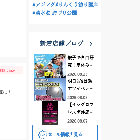
#アジング
#りんくう釣り護岸
#清水港 海づり公園
新着店舗ブログ
親子で自由研
究！夏休みに
893 view
釣りデビュー
2026.08.23
明日8/9は激
アツイベント
朝のポイント平岩で反応無し他の鮎師もお手上げ状態でポイント移動で角川橋上流に！瀬の中で５匹のみ追いも弱く渋い釣行でした
日！！！～オ
2026.08.08
ーダー偏光グ
【イシグロフ
ラス受注会～
レスポ鈴鹿
店】2026年夏
2026.08.07
YGラボ POP-
セール情報を見る
UP STORE開