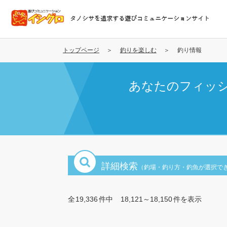
メ
イ
タノシサを追求する遊びコミュニケーションサイト
ン
コ
ン
トップページ
釣りを楽しむ
釣り情報
テ
ン
あなたのフィッ
ツ
に
移
動
詳細検索
（釣場・釣り方・釣魚が選択で
全
19,336
件中
18,121～18,150
件を表示