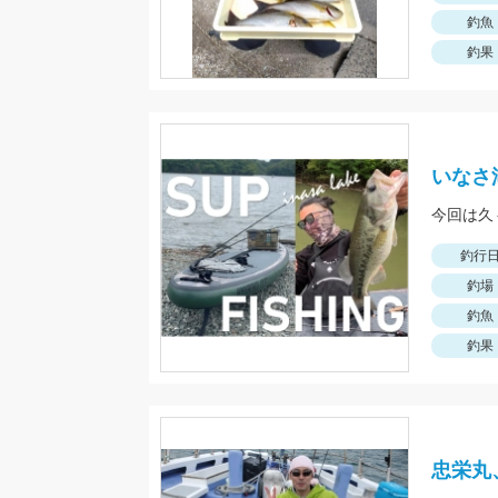
釣魚
釣果
いなさ湖
今回は久
釣行
釣場
釣魚
釣果
忠栄丸