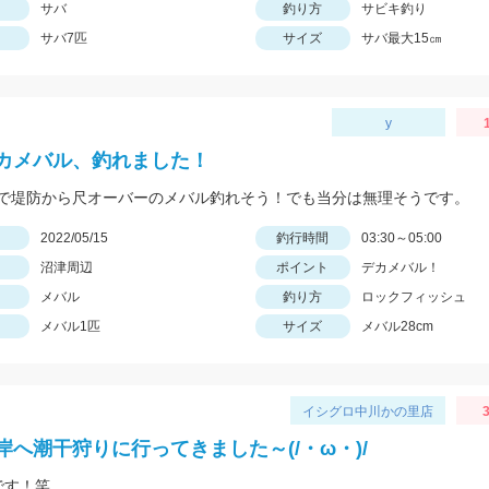
サバ
釣り方
サビキ釣り
サバ7匹
サイズ
サバ最大15㎝
y
カメバル、釣れました！
で堤防から尺オーバーのメバル釣れそう！でも当分は無理そうです。
日
2022/05/15
釣行時間
03:30～05:00
沼津周辺
ポイント
デカメバル！
メバル
釣り方
ロックフィッシュ
メバル1匹
サイズ
メバル28cm
イシグロ中川かの里店
3
岸へ潮干狩りに行ってきました～(/・ω・)/
です！笑