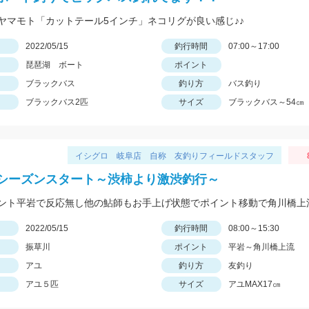
ヤマモト「カットテール5インチ」ネコリグが良い感じ♪♪
日
2022/05/15
釣行時間
07:00～17:00
琵琶湖 ボート
ポイント
ブラックバス
釣り方
バス釣り
ブラックバス2匹
サイズ
ブラックバス～54㎝
イシグロ 岐阜店 自称 友釣りフィールドスタッフ
シーズンスタート～渋柿より激渋釣行～
日
2022/05/15
釣行時間
08:00～15:30
振草川
ポイント
平岩～角川橋上流
アユ
釣り方
友釣り
アユ５匹
サイズ
アユMAX17㎝