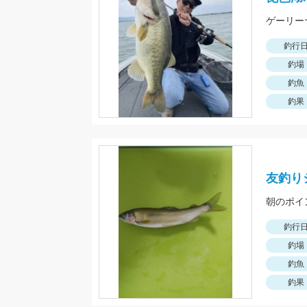
ゲーリー
釣行
釣場
釣魚
釣果
友釣り
釣行
釣場
釣魚
釣果