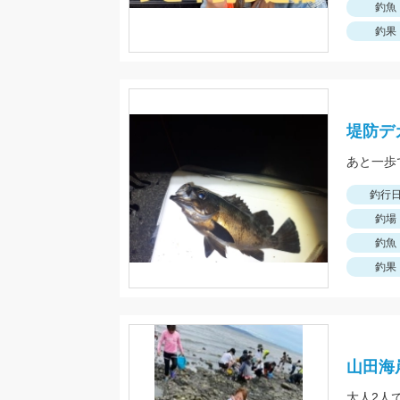
釣魚
釣果
堤防デ
あと一歩
釣行
釣場
釣魚
釣果
山田海
大人2人