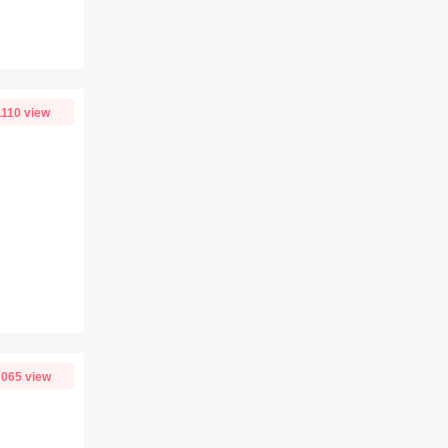
1110 view
065 view