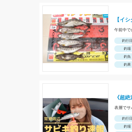
【イシ
午前中で
釣行
釣場
釣魚
釣果
《超絶
表層でサ
釣行
釣場