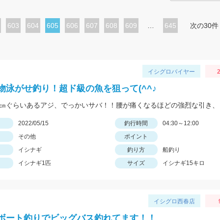
ペ
603
ペ
604
カ
605
ペ
606
ペ
607
ペ
608
ペ
609
…
645
次の30件
ー
ー
レ
ー
ー
ー
ー
ジ
ジ
ン
ジ
ジ
ジ
ジ
ト
イシグロバイヤー
2
ペ
物泳がせ釣り！超ド級の魚を狙って(^^♪
ー
ジ
日
2022/05/15
釣行時間
04:30～12:00
その他
ポイント
イシナギ
釣り方
船釣り
イシナギ1匹
サイズ
イシナギ15キロ
イシグロ西春店
ボート釣りでビッグバス釣れてます！！