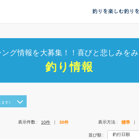
釣りを楽しむ
釣り
シング情報を大募集！！喜びと悲しみをみ
釣り情報
きます）
表示件数
表示方法
10件
30件
標準
並び順