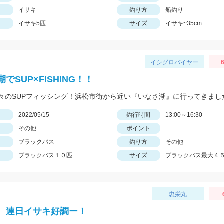
イサキ
釣り方
船釣り
イサキ5匹
サイズ
イサキ~35cm
イシグロバイヤー
6
でSUP×FISHING！！
々のSUPフィッシング！浜松市街から近い『いなさ湖』に行ってきまし
日
2022/05/15
釣行時間
13:00～16:30
その他
ポイント
ブラックバス
釣り方
その他
ブラックバス１０匹
サイズ
ブラックバス最大４
忠栄丸
、連日イサキ好調ー！