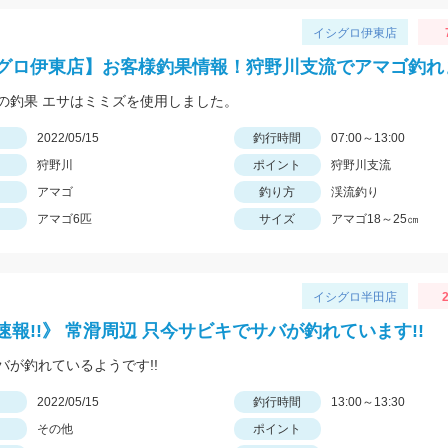
イシグロ伊東店
グロ伊東店】お客様釣果情報！狩野川支流でアマゴ釣れ
の釣果 エサはミミズを使用しました。
日
2022/05/15
釣行時間
07:00～13:00
狩野川
ポイント
狩野川支流
アマゴ
釣り方
渓流釣り
アマゴ6匹
サイズ
アマゴ18～25㎝
イシグロ半田店
2
速報!!》 常滑周辺 只今サビキでサバが釣れています!!
バが釣れているようです!!
日
2022/05/15
釣行時間
13:00～13:30
その他
ポイント