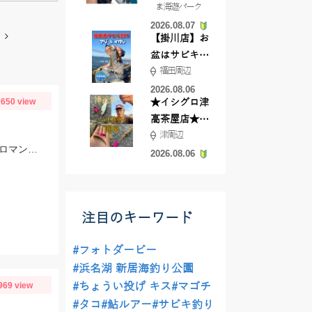
ま海遊パーク
根店
2026.08.07
【掛川店】お
盆はサビキ釣
福田周辺
りいきません
か?
2026.08.06
650 view
★イシグロ津
高茶屋店★津
津周辺
近郊ハゼ釣れ
エサは40㎝ぐらいあるアジ、でっかいサバ！！腰が痛くなるほどの強烈な引き、ロマンです。
てます！
2026.08.06
注目のキーワード
#フォトダービー
#浜名湖 新居海釣り公園
969 view
#ちょうい投げ キス
#マゴチ
#タコ
#鮎ルアー
#サビキ釣り