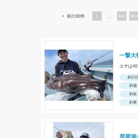
前の30件
1
…
ペ
601
ペ
602
ー
ー
ジ
ジ
一撃大
釣行
釣場
釣魚
釣果
琵琶湖