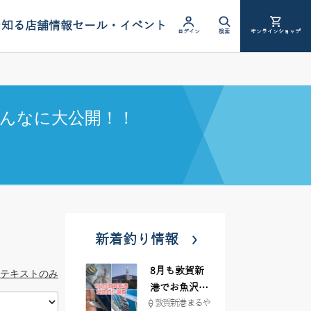
を知る
店舗情報
セール・イベント
ログイン
検索
オンラインショップ
んなに大公開！！
新着釣り情報
8月も敦賀新
テキストのみ
港でお魚沢山
敦賀新港 まるや
♪ イシグロ彦