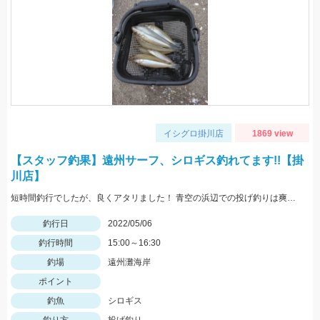
イシグロ掛川店
1869 view
【スタッフ釣果】遠州サーフ、シロギス釣れてます!!【掛
川店】
短時間釣行でしたが、良くアタリました！ 青空の浜辺での投げ釣りは爽快です♪
釣行日
2022/05/06
釣行時間
15:00～16:30
釣場
遠州灘海岸
ポイント
釣魚
シロギス