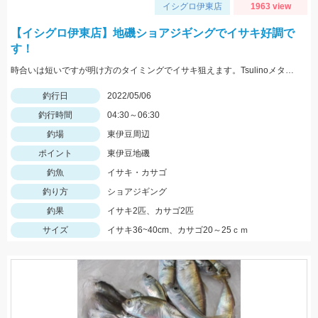
イシグロ伊東店
1963 view
【イシグロ伊東店】地磯ショアジギングでイサキ好調で
す！
時合いは短いですが明け方のタイミングでイサキ狙えます。Tsulinoメタルランナーリブート30ｇを使用。
釣行日
2022/05/06
釣行時間
04:30～06:30
釣場
東伊豆周辺
ポイント
東伊豆地磯
釣魚
イサキ・カサゴ
釣り方
ショアジギング
釣果
イサキ2匹、カサゴ2匹
サイズ
イサキ36~40cm、カサゴ20～25ｃｍ