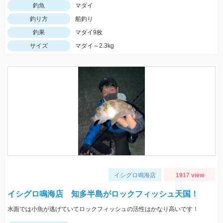
釣魚
マダイ
釣り方
船釣り
釣果
マダイ9枚
サイズ
マダイ～2.3kg
イシグロ鳴海店
1917 view
イシグロ鳴海店 知多半島がロックフィッシュ天国！
水面では小魚が逃げていてロックフィッシュの活性はかなり高いです！