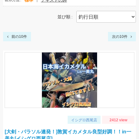
標準
テキストのみ
表示方法
並び順
前の10件
次の10件
イシグロ西尾店
2412 view
[大剣・パラソル連発！]敦賀イカメタル良型好調！！in一
美丸[イシグロ西尾店]