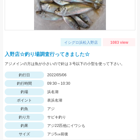
イシグロ浜松入野店
1083 view
入野店☆釣り場調査行ってきました☆
アジメインの方は魚が小さいので針は３号以下の小型を使って下さい。
釣行日
2022/05/06
釣行時間
09:30～10:30
釣場
浜名湖
ポイント
表浜名湖
釣魚
アジ
釣り方
サビキ釣り
釣果
アジ22匹他にイワシも
サイズ
アジ5㎝前後