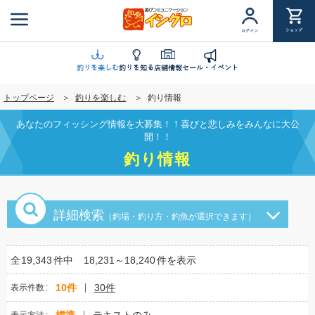
メ
イ
ショップ
ログイン
ン
コ
ン
釣りを楽しむ
釣りを知る
店舗情報
セール・イベント
テ
トップページ
釣りを楽しむ
釣り情報
ン
ツ
あなたのフィッシング情報を大募集！！喜びと悲しみをみんなに大公
に
開！！
移
釣り情報
動
詳細検索
（釣場・釣り方・釣魚が選択できます）
全
19,343
件中
18,231～18,240
件を表示
10件
30件
表示件数