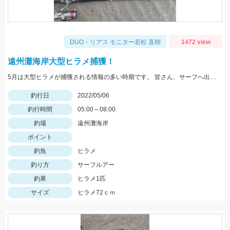
DUO・リアス モニター若松 直樹
1472 view
遠州灘海岸大型ヒラメ捕獲！
5月は大型ヒラメが捕獲される情報の多い時期です。 皆さん、サーフへ出かけましょう！
釣行日
2022/05/06
釣行時間
05:00～08:00
釣場
遠州灘海岸
ポイント
釣魚
ヒラメ
釣り方
サーフルアー
釣果
ヒラメ1匹
サイズ
ヒラメ72ｃｍ