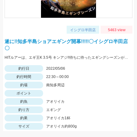
イシグロ半田店
5463 view
遂に!!知多半島ショアエギング開幕!!!!!〇イシグロ半田店
〇
HITルアーは、エギ王K 3.5号 キンアジ!!待ちに待ったエギングシーズンが始まりましたので皆様も是非!!
釣行日
2022/05/06
釣行時間
22:30～00:00
釣場
南知多周辺
ポイント
釣魚
アオリイカ
釣り方
エギング
釣果
アオリイカ1杯
サイズ
アオリイカ約800g