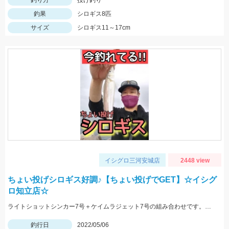
釣り方
投げ釣り
釣果
シロギス8匹
サイズ
シロギス11～17cm
イシグロ三河安城店
2448 view
ちょい投げシロギス好調♪【ちょい投げでGET】☆イシグ
ロ知立店☆
ライトショットシンカー7号＋ケイムラジェット7号の組み合わせです。ちょい投げで20㎝クラスが釣れています♬
釣行日
2022/05/06