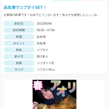
浜名湖でコブダイGET！
お客様の釣果です！おめでとうございます！虫エサを使用したぶっこみ釣りにて。
釣行日
2022/05/06
釣行時間
05:00～07:00
釣場
浜名湖
ポイント
浜名湖
釣魚
コブダイ
釣り方
投げ釣り
釣果
コブダイ１匹
サイズ
コブダイ50㎝