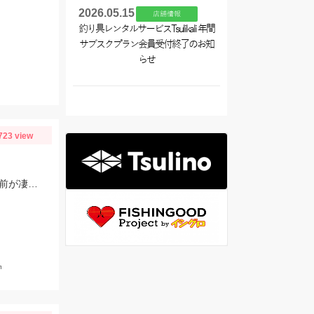
2026.05.15
店舗情報
釣り具レンタルサービスTsulikali 年間
サブスクプラン会員受付終了のお知
らせ
723 view
３時間ショート便キス釣り絶好調！水深５ mの超浅場、港からは２分ほどの片名前が凄い！午後便キス釣り予約受付中です
㎝