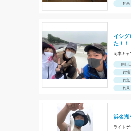
釣果
イシグ
た！！
岡本キャ
釣行
釣場
釣魚
釣果
浜名湖