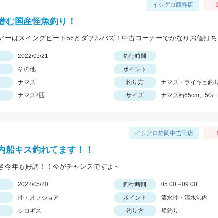
イシグロ西春店
1
潜む国産怪魚釣り！
日
2022/05/21
釣行時間
その他
ポイント
ナマズ
釣り方
ナマズ・ライギョ釣
ナマズ2匹
サイズ
ナマズ約65cm、50㎝
イシグロ静岡中吉田店
内船キス釣れてます！！
き今年も好調！！今がチャンスですよ～
日
2022/05/20
釣行時間
05:00～09:00
沖・オフショア
ポイント
清水沖・清水港内
シロギス
釣り方
船釣り