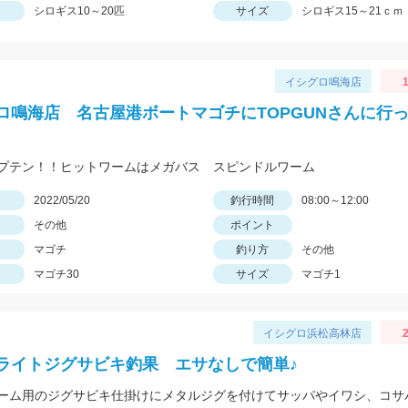
シロギス10～20匹
サイズ
シロギス15～21ｃｍ
イシグロ鳴海店
1
ロ鳴海店 名古屋港ボートマゴチにTOPGUNさんに行
プテン！！ヒットワームはメガバス スピンドルワーム
日
2022/05/20
釣行時間
08:00～12:00
その他
ポイント
マゴチ
釣り方
その他
マゴチ30
サイズ
マゴチ1
イシグロ浜松高林店
2
ライトジグサビキ釣果 エサなしで簡単♪