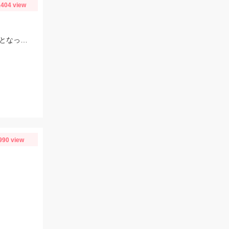
404 view
ヒットルアーはスイングビート55とダブルバズ！中古コーナーでかなりお値打ちとなっております！
り
990 view