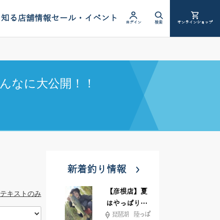
を知る
店舗情報
セール・イベント
ログイン
検索
オンラインショップ
んなに大公開！！
新着釣り情報
【彦根店】夏
テキストのみ
はやっぱりカ
琵琶湖 陸っぱ
バー撃ち