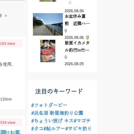
り
【45cmキャ
2026.08.06
ッチ】
件
お盆休み直
前 近隣ハゼ
釣り場調査し
2026.08.06
てきました
敦賀イカメタ
1102 view
ル釣行in竹宝
丸様 釣り方で
を使用。
2026.08.05
釣果が激変！
竿頭を取った
パターンと
は？
注目のキーワード
20cm
#フォトダービー
#浜名湖 新居海釣り公園
#ちょうい投げ キス
#マゴチ
534 view
#タコ
#鮎ルアー
#サビキ釣り
調!!お客