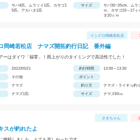
サバ4匹、ムラソイ1匹、カサゴ1
サイズ
サバ30~35cm、ムラ
5匹、アカハタ1匹
ｍ、カサゴ20～27
タ20ｃｍ
イシグロ岡崎若松店
ロ岡崎若松店 ナマズ開拓釣行日記 番外編
アーはダイワ「福零」！雨上がりのタイミングで高活性でした！
日
2022/05/21
釣行時間
13:00～13:30
その他
ポイント
ナマズ
釣り方
ナマズ・ライギョ釣
ナマズ1匹
サイズ
ナマズ60㎝
さきちゃん
1
キスが釣れたよ
に挑戦しました。とても楽しかったです。