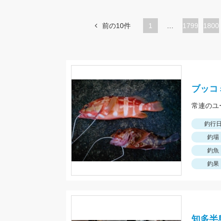
前の10件
1
…
ペ
1799
ペ
1800
ー
ー
ジ
ジ
ブッコ
常連のユ
釣行
釣場
釣魚
釣果
知多半