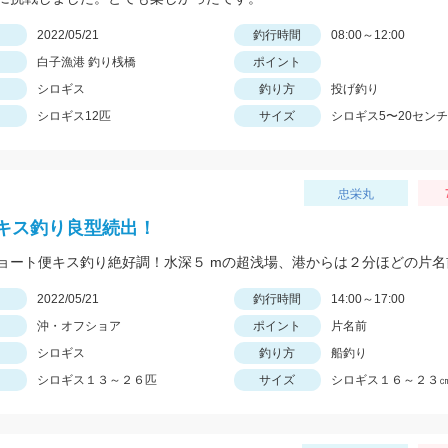
日
2022/05/21
釣行時間
08:00～12:00
白子漁港 釣り桟橋
ポイント
シロギス
釣り方
投げ釣り
シロギス12匹
サイズ
シロギス5〜20センチ
忠栄丸
キス釣り良型続出！
日
2022/05/21
釣行時間
14:00～17:00
沖・オフショア
ポイント
片名前
シロギス
釣り方
船釣り
シロギス１３～２６匹
サイズ
シロギス１６～２３