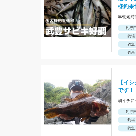
様釣果
早朝短時
釣行
釣場
釣魚
釣果
【イシ
です！
釣行
釣場
釣魚