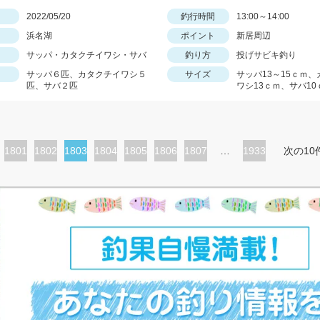
日
2022/05/20
釣行時間
13:00～14:00
浜名湖
ポイント
新居周辺
サッパ・カタクチイワシ・サバ
釣り方
投げサビキ釣り
サッパ６匹、カタクチイワシ５
サイズ
サッパ13～15ｃｍ
匹、サバ２匹
ワシ13ｃｍ、サバ10
ペ
1801
ペ
1802
カ
1803
ペ
1804
ペ
1805
ペ
1806
ペ
1807
…
1933
次の10
ー
ー
レ
ー
ー
ー
ー
ジ
ジ
ン
ジ
ジ
ジ
ジ
ト
ペ
ー
ジ