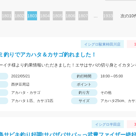
ペ
1801
ペ
1802
カ
1803
ペ
1804
ペ
1805
ペ
1806
ペ
1807
…
1933
次の10
ー
ー
レ
ー
ー
ー
ー
ジ
ジ
ン
ジ
ジ
ジ
ジ
ト
イシグロ駿東柿田川店
ペ
ミ釣りでアカハタ＆カサゴ釣れました！
ー
ーイチ様より釣果情報いただきました！エサはサバの切り身とイカタン
ジ
日
2022/05/21
釣行時間
18:00～05:00
西伊豆周辺
ポイント
アカハタ・カサゴ
釣り方
その他
アカハタ１匹、カサゴ1匹
サイズ
アカハタ25cm、カサゴ
イシグロ半田店
3
島サビキ釣り好調!サバザバサバ～っ武豊ファイザー絶好