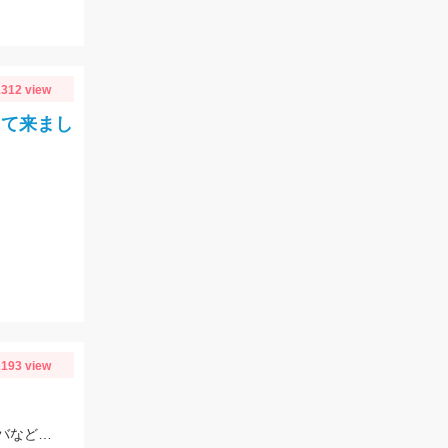
312 view
って来まし
193 view
ライトゲーム用のジグサビキ仕掛けにメタルジグを付けてサッパやイワシ、コサバなどがお手軽に狙えますよ♪