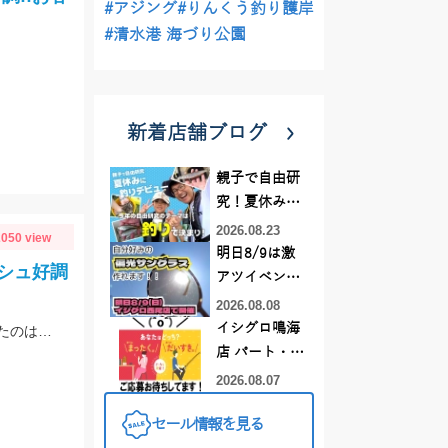
#アジング
#りんくう釣り護岸
#清水港 海づり公園
新着店舗ブログ
親子で自由研
究！夏休みに
釣りデビュー
2026.08.23
050 view
明日8/9は激
シュ好調
アツイベント
日！！！～オ
2026.08.08
ーダー偏光グ
イシグロ鳴海
朝イチにシラスやカタクチなどベイト多く、ナブラも出ていましたが当たってきたのはサバでした。
ラス受注会～
店 パート・ア
ルバイトスタ
2026.08.07
ッフまだまだ
セール情報を見る
募集中！