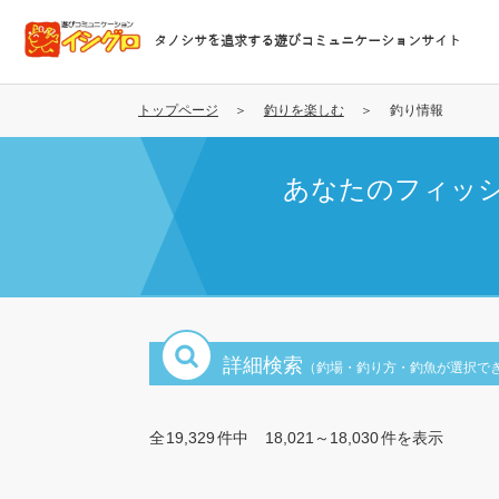
メ
イ
タノシサを追求する遊びコミュニケーションサイト
ン
コ
ン
トップページ
釣りを楽しむ
釣り情報
テ
ン
あなたのフィッ
ツ
に
移
動
詳細検索
（釣場・釣り方・釣魚が選択で
全
19,329
件中
18,021～18,030
件を表示