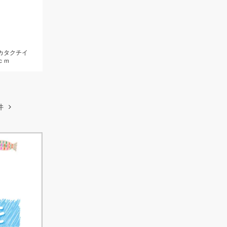
、カタクチイ
ｃｍ
件