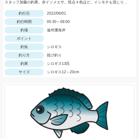
スタッフ加藤の釣果。赤イソメエサ。投点４色ほど。イシモチも混じりました。
釣行日
2022/06/01
釣行時間
05:30～09:00
釣場
遠州灘海岸
ポイント
釣魚
シロギス
釣り方
投げ釣り
釣果
シロギス13匹
サイズ
シロギス12～20cm