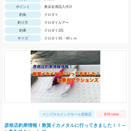
ポイント
奥浜名湖流入河川
釣魚
クロダイ
釣り方
クロダイルアー
釣果
クロダイ2匹
サイズ
クロダイ35・40ｃｍ
イシグロカインズモール彦根店
878 view
彦根店釣果情報！敦賀イカメタルに行ってきました！！～