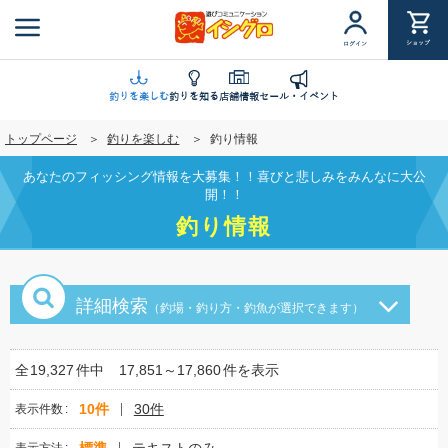
メ
イ
ショップ
ログイン
ン
コ
ン
釣りを楽しむ
釣りを知る
店舗情報
セール・イベント
テ
トップページ
釣りを楽しむ
釣り情報
ン
ツ
あなたのフィッシング情報を大募集！！喜びと悲しみをみんなに大公
に
開！！
移
釣り情報
動
詳細検索
（釣場・釣り方・釣魚が選択できます）
全
19,327
件中
17,851～17,860
件を表示
10件
30件
表示件数