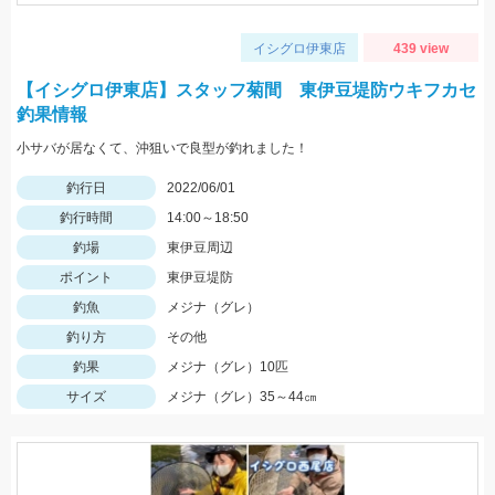
イシグロ伊東店
439 view
【イシグロ伊東店】スタッフ菊間 東伊豆堤防ウキフカセ
釣果情報
小サバが居なくて、沖狙いで良型が釣れました！
釣行日
2022/06/01
釣行時間
14:00～18:50
釣場
東伊豆周辺
ポイント
東伊豆堤防
釣魚
メジナ（グレ）
釣り方
その他
釣果
メジナ（グレ）10匹
サイズ
メジナ（グレ）35～44㎝