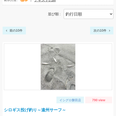
標準
テキストのみ
表示方法
並び順
前の10件
次の10件
イシグロ磐田店
790 view
シロギス投げ釣り～遠州サーフ～