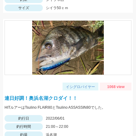
サイズ
シイラ50ｃｍ
イシグロバイヤー
1068 view
連日好調！奥浜名湖クロダイ！！
HITルアーはTsulino FLAIR80とTsulino ASSASSIN80でした。
釣行日
2022/06/01
釣行時間
21:00～22:00
釣場
浜名湖