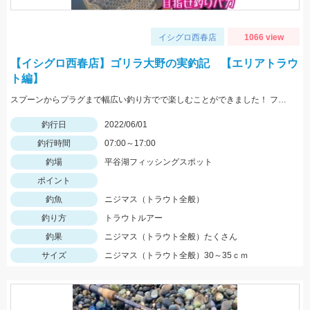
イシグロ西春店
1066 view
【イシグロ西春店】ゴリラ大野の実釣記 【エリアトラウ
ト編】
スプーンからプラグまで幅広い釣り方でで楽しむことができました！ ファミリーでも楽しめる管理釣り場にぜひ！
釣行日
2022/06/01
釣行時間
07:00～17:00
釣場
平谷湖フィッシングスポット
ポイント
釣魚
ニジマス（トラウト全般）
釣り方
トラウトルアー
釣果
ニジマス（トラウト全般）たくさん
サイズ
ニジマス（トラウト全般）30～35ｃｍ