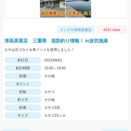
イシグロ津高茶屋店
4221 view
津高茶屋店 三重県 堤防釣り情報！ in波切漁港
エサは石ゴカイ＆青イソメを使用しました！
釣行日
2022/06/01
釣行時間
15:00～19:00
釣場
その他
ポイント
釣魚
カサゴ
釣り方
その他
釣果
カサゴ1匹
サイズ
カサゴ15ｃｍ