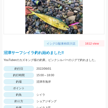
イシグロ駿東柿田川店
1612 view
沼津サーフシイラ釣れ始めました‼
YouTuberのカズキング様の釣果。ピンクシルバーのジグで釣れました。
釣行日
2022/06/01
釣行時間
15:00～18:00
釣場
沼津市海岸
ポイント
釣魚
シイラ
釣り方
ショアジギング
釣果
シイラ３匹