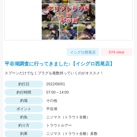
イシグロ西尾店
574 view
平谷湖調査に行ってきました♪【イシグロ西尾店】
スプーンだけでなくプラグも複数持っていくのがオススメ！
釣行日
2022/06/01
釣行時間
07:00～14:00
釣場
その他
ポイント
平谷湖
釣魚
ニジマス（トラウト全般）
釣り方
トラウトルアー
釣果
ニジマス（トラウト全般）多数