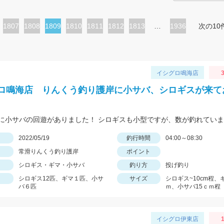
ペ
1807
ペ
1808
カ
1809
ペ
1810
ペ
1811
ペ
1812
ペ
1813
…
1936
次の10
ー
ー
レ
ー
ー
ー
ー
ジ
ジ
ン
ジ
ジ
ジ
ジ
ト
イシグロ鳴海店
3
ペ
ロ鳴海店 りんくう釣り護岸に小サバ、シロギスが来て
ー
ジ
に小サバの回遊がありました！ シロギスも小型ですが、数が釣れてい
日
2022/05/19
釣行時間
04:00～08:30
常滑りんくう釣り護岸
ポイント
シロギス・ギマ・小サバ
釣り方
投げ釣り
シロギス12匹、ギマ１匹、小サ
サイズ
シロギス~10cm程、
バ６匹
ｍ、小サバ15ｃｍ程
イシグロ伊東店
1