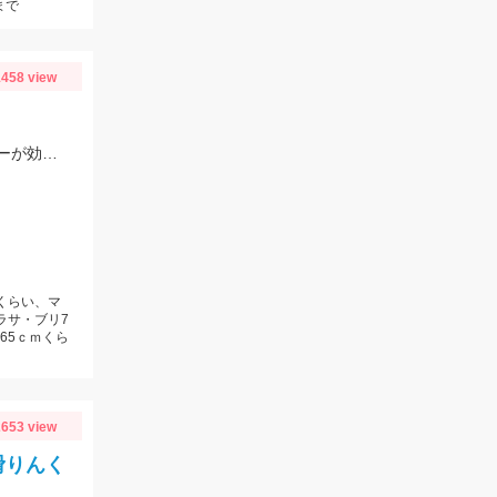
まで
458 view
青物は活きアジメインでの釣果、シマアジは食わせ丸エビ、タイはマダイイエローが効果的でした。
ｍくらい、マ
ラサ・ブリ7
65ｃｍくら
653 view
滑りんく