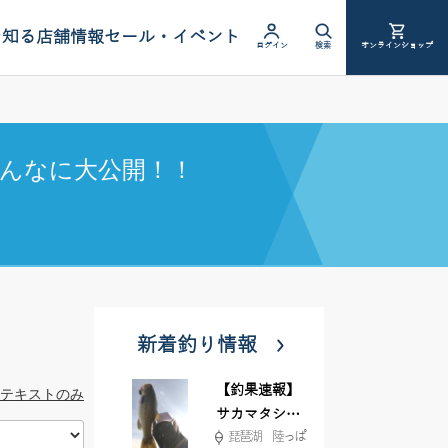
を知る
店舗情報
セール・イベント
ログイン
検索
オンラインショップ
んなに大公開！！
新着釣り情報
【釣果速報】
テキストのみ
サカマタシャ
琵琶湖 陸っぱ
ッド6インチ