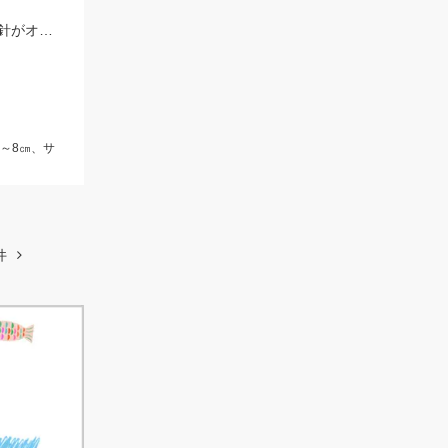
サビキでサバにアジ♪ちょい投げでシロギスが釣れています♬サビキは5号前後の針がオススメです☆
ジ～8㎝、サ
件