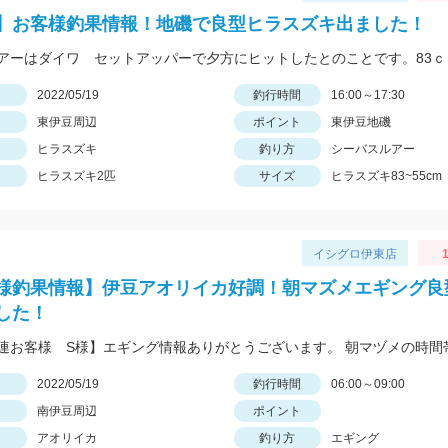
】お客様釣果情報！地磯で良型ヒラスズキ出ました！
日
2022/05/19
釣行時間
16:00～17:30
東伊豆周辺
ポイント
東伊豆地磯
ヒラスズキ
釣り方
シーバスルアー
ヒラスズキ2匹
サイズ
ヒラスズキ83~55cm
イシグロ伊東店
1
様釣果情報】伊豆アオリイカ好調！朝マズメエギング良
した！
日
2022/05/19
釣行時間
06:00～09:00
南伊豆周辺
ポイント
アオリイカ
釣り方
エギング