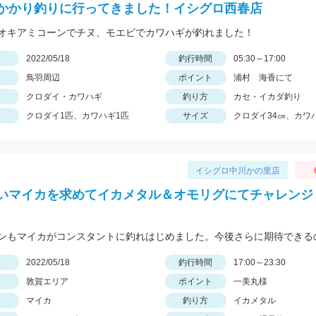
かかり釣りに行ってきました！イシグロ西春店
オキアミコーンでチヌ、モエビでカワハギが釣れました！
日
2022/05/18
釣行時間
05:30～17:00
鳥羽周辺
ポイント
浦村 海香にて
クロダイ・カワハギ
釣り方
カセ・イカダ釣り
クロダイ1匹、カワハギ1匹
サイズ
クロダイ34㎝、カワハ
イシグロ中川かの里店
いマイカを求めてイカメタル＆オモリグにてチャレンジ
日
2022/05/18
釣行時間
17:00～23:30
敦賀エリア
ポイント
一美丸様
マイカ
釣り方
イカメタル