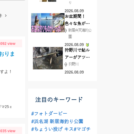
り
で50ジャスト
2026.08.09
ゲット!!
件
お盆期間！
色々な魚が沢
新居弁天海釣公
山釣れてます
園
よ！
092 view
2026.08.09
狩野川で鮎ル
おりま
アーがアツ
狩野川
い！！
ますよ！
2026.08.09
注目のキーワード
ギマ25ｃ
#フォトダービー
#浜名湖 新居海釣り公園
#ちょうい投げ キス
#マゴチ
035 view