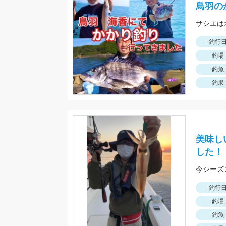
鳥羽の
サシエは
釣行
釣場
釣魚
釣果
美味し
した！
釣行
釣場
釣魚