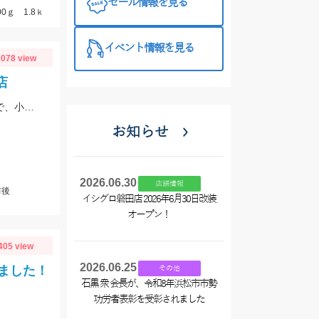
セール情報を見る
プラス510の
0ｇ 1.8ｋ
特徴と考え方
イベント情報を見る
078 view
店
5月6月はテナガエビのハイシーズン!サイズも良くなっています!エサは石ゴカイで、小さく切ると針掛かりアップします!
お知らせ
2026.06.30
店舗情報
前後
イシグロ磐田店 2026年6月30日改装
オープン！
405 view
2026.06.25
ました！
その他
石黒 衆 会長が、令和8年浜松市市勢
功労者表彰を受彰されました