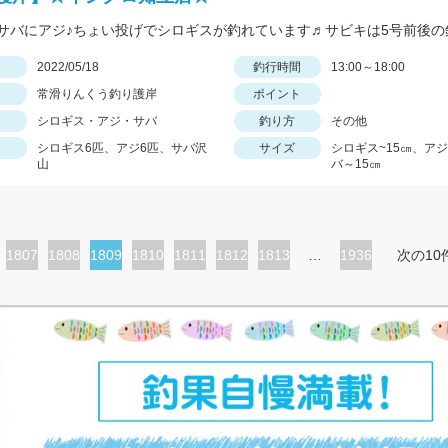
日
2022/05/18
釣行時間
13:00～18:00
常滑りんくう釣り護岸
ポイント
シロギス・アジ・サバ
釣り方
その他
シロギス6匹、アジ6匹、サバ沢
サイズ
シロギス~15㎝、ア
山
バ～15㎝
ペ
1807
ペ
1808
カ
1809
ペ
1810
ペ
1811
ペ
1812
ペ
1813
…
1936
次の10
ー
ー
レ
ー
ー
ー
ー
ジ
ジ
ン
ジ
ジ
ジ
ジ
ト
ペ
ー
ジ