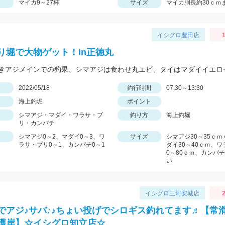
マイカ9～27杯
サイズ
マイカ胴長約30ｃｍ
イシグロ豊田店
1
り堀で大物ゲット！in正徳丸
日
2022/05/18
釣行時間
07:30～13:30
海上釣堀
ポイント
シマアジ・マダイ・ワラサ・ブ
釣り方
海上釣堀
リ・カンパチ
シマアジ0～2、マダイ0～3、ワ
サイズ
シマアジ30～35ｃ
ラサ・ブリ0～1、カンパチ0～1
ダイ30～40ｃｍ、ワ
0～80ｃｍ、カンパチ
い
イシグロ三河安城店
2
でアジ♪サバ♪♪ちょい投げでシロギス釣れてます♬【常
護岸】☆イシグロ知立店☆