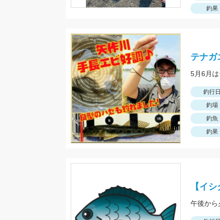
釣果
テナガ
釣行
釣場
釣魚
釣果
【イシ
午後から