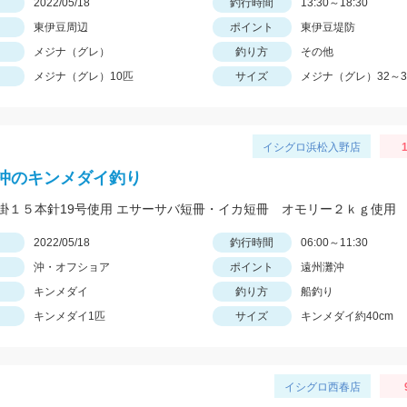
日
2022/05/18
釣行時間
13:30～18:30
東伊豆周辺
ポイント
東伊豆堤防
メジナ（グレ）
釣り方
その他
メジナ（グレ）10匹
サイズ
メジナ（グレ）32～3
イシグロ浜松入野店
1
沖のキンメダイ釣り
掛１５本針19号使用 エサーサバ短冊・イカ短冊 オモリー２ｋｇ使用
日
2022/05/18
釣行時間
06:00～11:30
沖・オフショア
ポイント
遠州灘沖
キンメダイ
釣り方
船釣り
キンメダイ1匹
サイズ
キンメダイ約40cm
イシグロ西春店