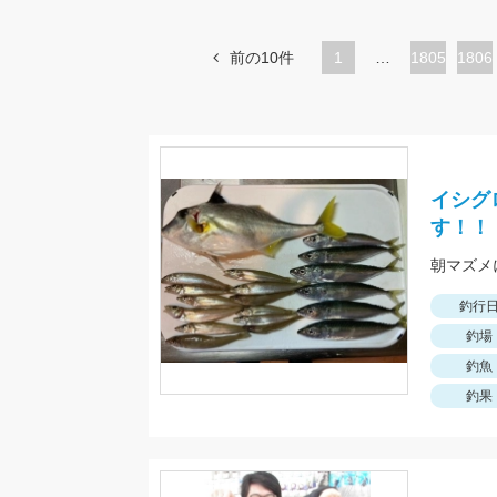
前の10件
1
…
ペ
1805
ペ
1806
ー
ー
ジ
ジ
イシグ
す！！
朝マズメ
釣行
釣場
釣魚
釣果