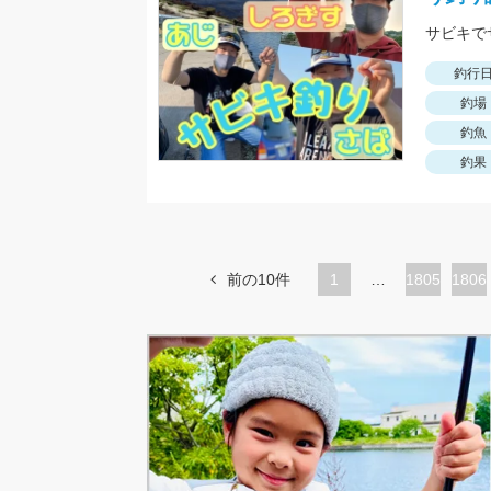
釣行
釣場
釣魚
釣果
前の10件
1
…
ペ
1805
ペ
1806
ー
ー
ジ
ジ