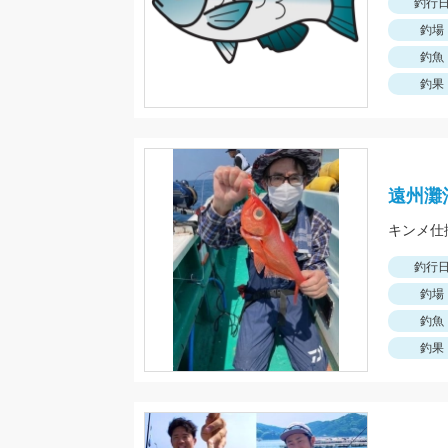
釣行
釣場
釣魚
釣果
遠州灘
キンメ仕
釣行
釣場
釣魚
釣果