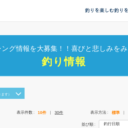
釣りを楽しむ
釣り
シング情報を大募集！！喜びと悲しみをみ
釣り情報
きます）
表示件数
表示方法
10件
30件
標準
並び順