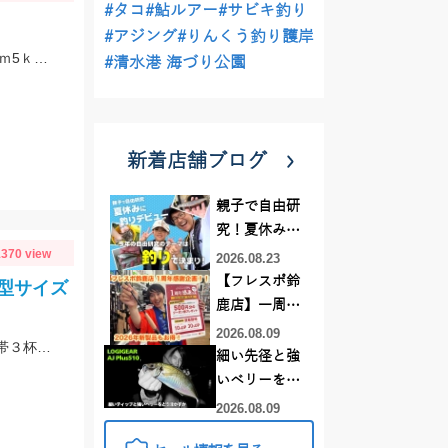
#タコ
#鮎ルアー
#サビキ釣り
#アジング
#りんくう釣り護岸
ヒットルアーはダイワ セットアッパーで夕方にヒットしたとのことです。83ｃｍ5ｋｇのナイスサイズでした！情報提供ありがとうございます！
#清水港 海づり公園
新着店舗ブログ
親子で自由研
究！夏休みに
370 view
釣りデビュー
2026.08.23
【フレスポ鈴
型サイズ
鹿店】一周年
記念セール開
2026.08.09
【当店常連お客様 S様】エギング情報ありがとうございます。 朝マヅメの時間帯３杯立て続けに、1.8㌔・800ｇ・900ｇが釣れました！ 1.8㌔のヒットエギは【エギ王Ｋ3.5号 黒潮ＳＰ マッスルファイト】
催中！新製品
細い先径と強
ルアーロッド
いベリーをど
もお買い
う活かすか |
2026.08.09
得！！！
LOGIGEAR AJ