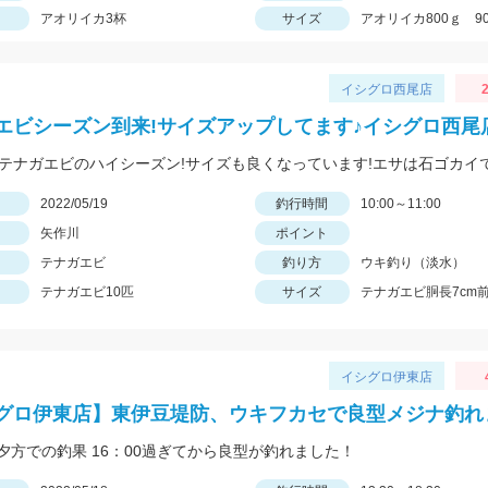
アオリイカ3杯
サイズ
アオリイカ800ｇ 90
イシグロ西尾店
2
エビシーズン到来!サイズアップしてます♪イシグロ西尾
日
2022/05/19
釣行時間
10:00～11:00
矢作川
ポイント
テナガエビ
釣り方
ウキ釣り（淡水）
テナガエビ10匹
サイズ
テナガエビ胴長7cm
イシグロ伊東店
グロ伊東店】東伊豆堤防、ウキフカセで良型メジナ釣れ
夕方での釣果 16：00過ぎてから良型が釣れました！