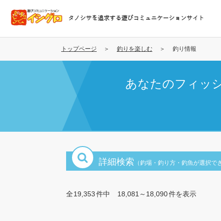
メ
イ
タノシサを追求する遊びコミュニケーションサイト
ン
コ
ン
トップページ
釣りを楽しむ
釣り情報
テ
ン
あなたのフィッ
ツ
に
移
動
詳細検索
（釣場・釣り方・釣魚が選択で
全
19,353
件中
18,081～18,090
件を表示