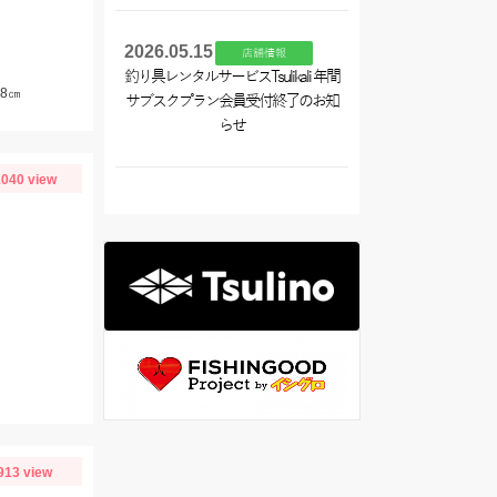
2026.05.15
店舗情報
釣り具レンタルサービスTsulikali 年間
8㎝
サブスクプラン会員受付終了のお知
らせ
040 view
913 view