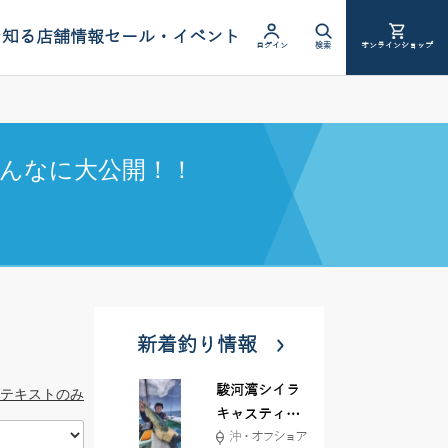
を知る
店舗情報
セール・イベント
ログイン
検索
オンラインショップ
んなに大公開！！
新着釣り情報
駿河湾シイラ
テキストのみ
キャスティン
沖・オフショア
グ行ってきま