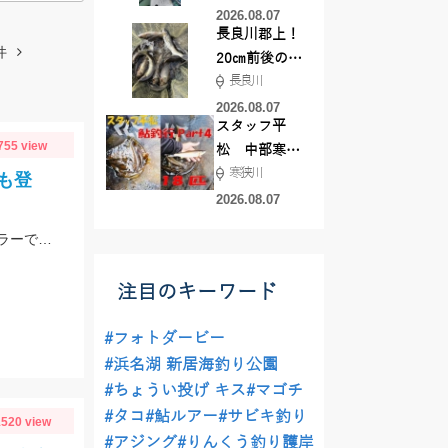
した！
2026.08.07
長良川郡上！
件
20㎝前後の確
長良川
率がUP！
2026.08.07
スタッフ平
755 view
松 中部寒狭
寒狭川
川アユ釣行
も登
part3 18匹
2026.08.07
浚渫、ハンプなどの地形変化にウィードが絡むエリアでの釣行。スワンプクローラーでの釣果でした。
注目のキーワード
#フォトダービー
#浜名湖 新居海釣り公園
#ちょうい投げ キス
#マゴチ
#タコ
#鮎ルアー
#サビキ釣り
520 view
#アジング
#りんくう釣り護岸