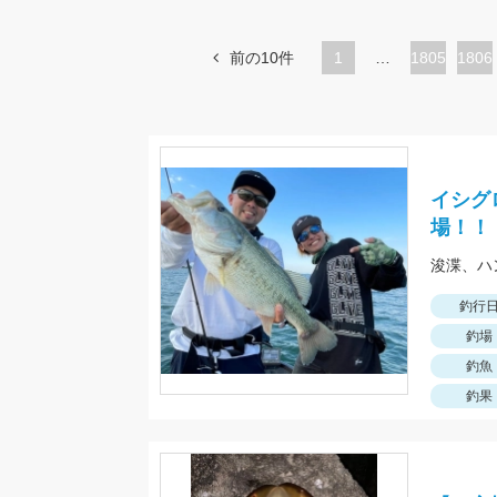
前の10件
1
…
ペ
1805
ペ
1806
ー
ー
ジ
ジ
イシグ
場！！
釣行
釣場
釣魚
釣果