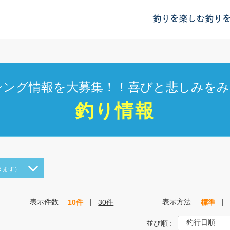
釣りを楽しむ
釣り
シング情報を大募集！！喜びと悲しみをみ
釣り情報
きます）
表示件数
表示方法
10件
30件
標準
並び順