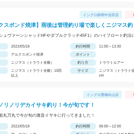
イシグロ静岡中吉田店
クスポンド焼津】雨後は管理釣り場で楽しくニジマス釣
日
2022/05/18
釣行時間
11:00～13:30
アルクスポンド焼津
ポイント
ニジマス（トラウト全般）
釣り方
トラウトルアー
ニジマス（トラウト全般）10匹
サイズ
ニジマス（トラウト全般
以上
cm
イシグロ豊橋向山店
ノリノリデカイサキ釣り！今が旬です！
船丸万丸で今が旬の激旨イサキに行ってきました！
日
2022/05/18
釣行時間
06:00～12:00