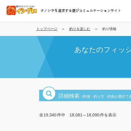
メ
イ
タノシサを追求する遊びコミュニケーションサイト
ン
コ
ン
トップページ
釣りを楽しむ
釣り情報
テ
ン
あなたのフィッ
ツ
に
移
動
詳細検索
（釣場・釣り方・釣魚が選択で
全
19,340
件中
18,081～18,090
件を表示