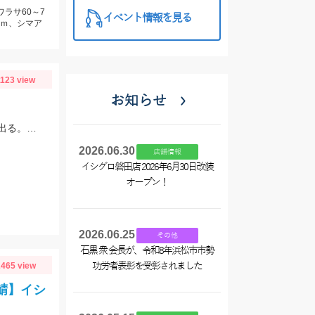
ワラサ60～7
イベント情報を見る
ｃｍ、シマア
1123 view
お知らせ
スタッフ大戸の釣果。近いと外道の猛攻に合うので遠投した方がキスのアタリが出る。イシグロの赤イソメ使用。
2026.06.30
店舗情報
イシグロ磐田店 2026年6月30日改装
オープン！
2026.06.25
その他
石黒 衆 会長が、令和8年浜松市市勢
465 view
功労者表彰を受彰されました
鯖】イシ