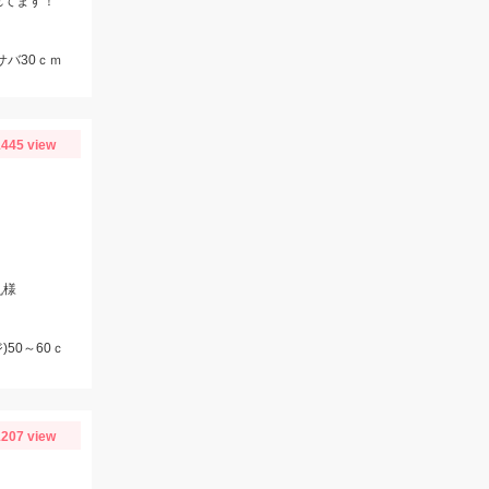
れてます！
サバ30ｃｍ
445 view
丸様
50～60ｃ
207 view