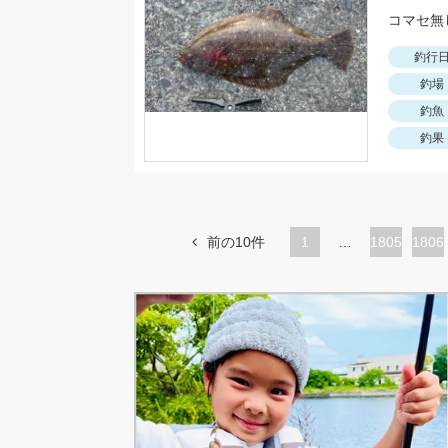
コマセ無
釣行
釣場
釣魚
釣果
前の10件
1
…
ペ
1805
ペ
1806
ー
ー
ジ
ジ