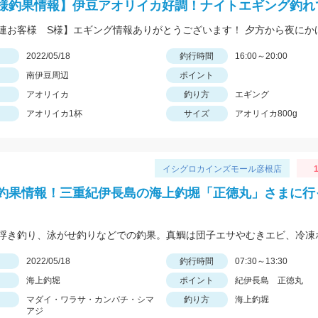
様釣果情報】伊豆アオリイカ好調！ナイトエギング釣れ
日
2022/05/18
釣行時間
16:00～20:00
南伊豆周辺
ポイント
アオリイカ
釣り方
エギング
アオリイカ1杯
サイズ
アオリイカ800g
イシグロカインズモール彦根店
1
釣果情報！三重紀伊長島の海上釣堀「正徳丸」さまに行
日
2022/05/18
釣行時間
07:30～13:30
海上釣堀
ポイント
紀伊長島 正徳丸
マダイ・ワラサ・カンパチ・シマ
釣り方
海上釣堀
アジ