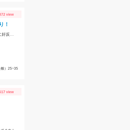
872 view
り！
ミノー（シュヴァーンシャッドHFやダブルクラッチ45F1）のハイフロート釣法に好反応でした！
）25~35
517 view