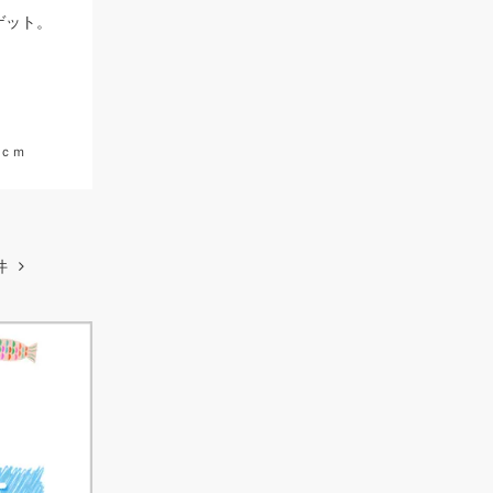
ゲット。
5ｃｍ
件