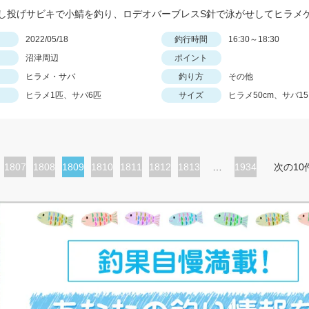
し投げサビキで小鯖を釣り、ロデオバーブレスS針で泳がせしてヒラメ
日
2022/05/18
釣行時間
16:30～18:30
沼津周辺
ポイント
ヒラメ・サバ
釣り方
その他
ヒラメ1匹、サバ6匹
サイズ
ヒラメ50cm、サバ1
ペ
1807
ペ
1808
カ
1809
ペ
1810
ペ
1811
ペ
1812
ペ
1813
…
1934
次の10
ー
ー
レ
ー
ー
ー
ー
ジ
ジ
ン
ジ
ジ
ジ
ジ
ト
ペ
ー
ジ