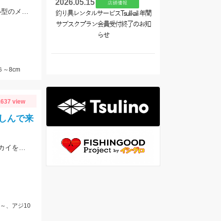
2026.05.15
店舗情報
ついに吉良サンライズパークにアジが来た!針は3号以下がオススメ!サバは大漁!小型のメタルジグでも楽しめます♪
釣り具レンタルサービスTsulikali 年間
サブスクプラン会員受付終了のお知
らせ
６～8cm
637 view
しんで来
藻草が多く根掛かりもある為、予備の仕掛けは持って行きましょう。エサは石ゴカイを使用しました。
～、アジ10