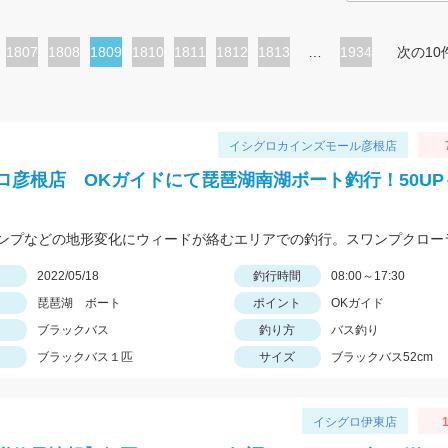
ペ
1807
ペ
1808
カ
1809
ペ
1810
ペ
1811
ペ
1812
ペ
1813
…
1934
次の10
ー
ー
レ
ー
ー
ー
ー
ジ
ジ
ン
ジ
ジ
ジ
ジ
ト
イシグロカインズモール彦根店
ペ
ロ彦根店 OKガイドにて琵琶湖南湖ボート釣行！50UP
ー
ジ
日
2022/05/18
釣行時間
08:00～17:30
琵琶湖 ボート
ポイント
OKガイド
ブラックバス
釣り方
バス釣り
ブラックバス１匹
サイズ
ブラックバス52cm
イシグロ伊東店
1