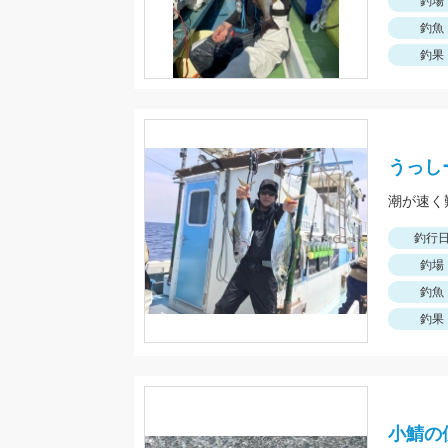
釣場
釣魚
釣果
うっし
潮が速く
釣行
釣場
釣魚
釣果
小鯖の