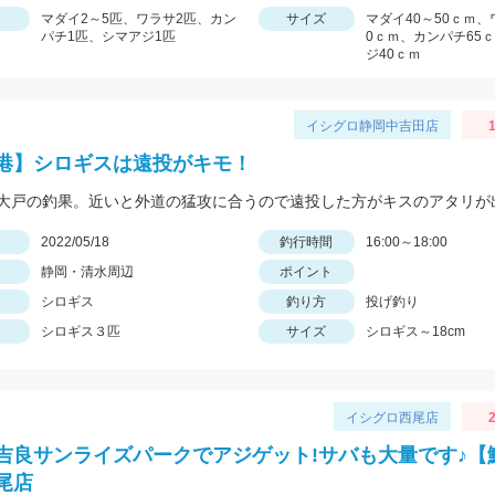
マダイ2～5匹、ワラサ2匹、カン
サイズ
マダイ40～50ｃｍ、
パチ1匹、シマアジ1匹
0ｃｍ、カンパチ65
ジ40ｃｍ
イシグロ静岡中吉田店
港】シロギスは遠投がキモ！
日
2022/05/18
釣行時間
16:00～18:00
静岡・清水周辺
ポイント
シロギス
釣り方
投げ釣り
シロギス３匹
サイズ
シロギス～18cm
イシグロ西尾店
2
吉良サンライズパークでアジゲット!サバも大量です♪【
尾店