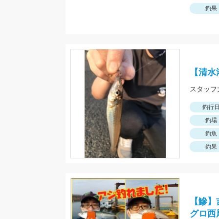
釣果
【清水
釣行
釣場
釣魚
釣果
【鰺】
グロ西