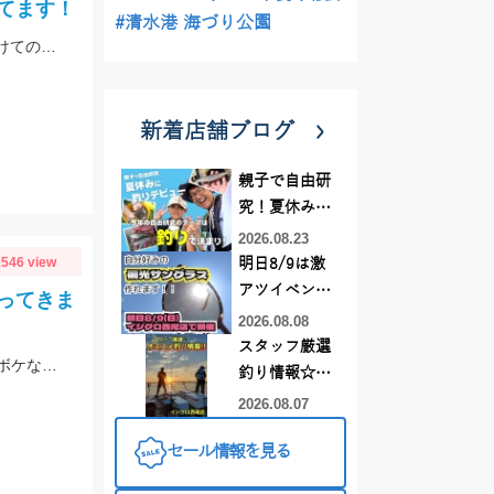
てます！
#清水港 海づり公園
【当店常連お客様 S様】エギング情報ありがとうございます！ 夕方から夜にかけての時間帯で800ｇサイズゲット！
新着店舗ブログ
親子で自由研
究！夏休みに
釣りデビュー
2026.08.23
546 view
明日8/9は激
アツイベント
ってきま
日！！！～オ
2026.08.08
ーダー偏光グ
スタッフ厳選
脈釣り、浮き釣り、泳がせ釣りなどでの釣果。真鯛は団子エサやむきエビ、冷凍ボケなどに好反応。青物はキビナゴや鰹のハラモなどでヒット。
ラス受注会～
釣り情報☆彡
連休は何釣り
2026.08.07
に行こう
セール情報を見る
♪【イシグロ
西尾店】