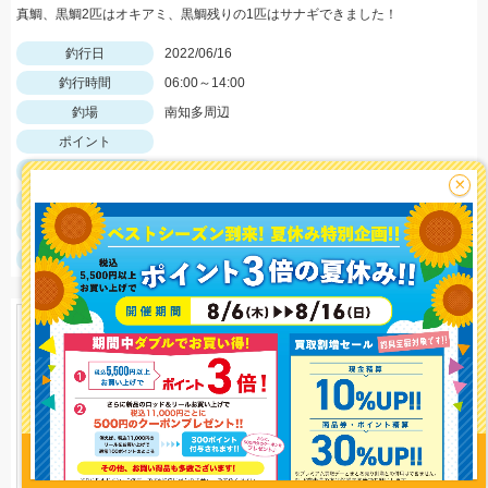
真鯛、黒鯛2匹はオキアミ、黒鯛残りの1匹はサナギできました！
釣行日
2022/06/16
釣行時間
06:00～14:00
釣場
南知多周辺
ポイント
釣魚
クロダイ・マダイ
×
釣り方
その他
釣果
クロダイ3匹、マダイ1匹
サイズ
クロダイ32センチ〜、マダイ42センチ
釣り情報を
投稿する