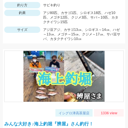
釣り方
サビキ釣り
釣果
アジ80匹、カサゴ1匹、シロギス18匹、ハゼ10
匹、メゴチ12匹、クジメ3匹、サバ～10匹、カタ
クチイワシ15匹
サイズ
アジ豆アジ、カサゴ13㎝、シロギス～14㎝、ハゼ
～13㎝、メゴチ～15㎝、クジメ～17㎝、サバ豆サ
バ、カタクチイワシ10㎝
イシグロ津高茶屋店
1336 view
みんな大好き♪海上釣堀『辨屋』さん釣行！