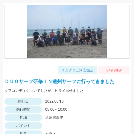
イシグロ三河安城店
649 view
ＤＵＯサーフ研修ＩＮ遠州サーフに行ってきました
タフコンディションでしたが、ヒラメ出せました
釣行日
2022/06/16
釣行時間
05:00～10:00
釣場
遠州灘海岸
ポイント
釣魚
ヒラメ