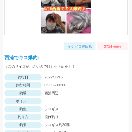
イシグロ豊田店
3714 view
西浦でキス爆釣♪
キスのサイズが小さいので針も小さめを！！
釣行日
2022/06/16
釣行時間
06:30～08:00
釣場
西浦周辺
ポイント
釣魚
シロギス
釣り方
投げ釣り
釣果
シロギス約20匹