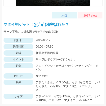
水口
1067 view
マダイ初ゲット！∑(;ﾟдﾟ)秘密ばれた？
サーフ不発。→浜名湖でサビキだね(≧∇≦)b
釣行日
2022/06/17
釣行時間
00:00～07:30
釣場
新居弁天海釣公園
ポイント
サーフはボウズ(-ω-;)甘くない、、、
釣魚
アジ・イワシ・カサゴ・サバ・ハゼ・マダイ・メ
バル
釣り方
サビキ釣り
釣果
アジたくさん、イワシ5匹、カサゴそこそこ、サバ
たくさん、ハゼ1匹、マダイ1枚、メバルリリー
ス。
サイズ
アジ～14cm、イワシ12cm、カサゴ～18cm、サバ
～18cm、ハゼ15cm、マダイ？、メバルミニ