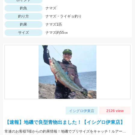
ポイント
釣魚
ナマズ
釣り方
ナマズ・ライギョ釣り
釣果
ナマズ1匹
サイズ
ナマズ約55㎝
イシグロ伊東店
2126 view
【速報】地磯で良型青物出ました！【イシグロ伊東店】
常連のお客様T様からの釣果情報！地磯でブリサイズをキャッチ！ルアーはヤマリアのリライズS130でした。