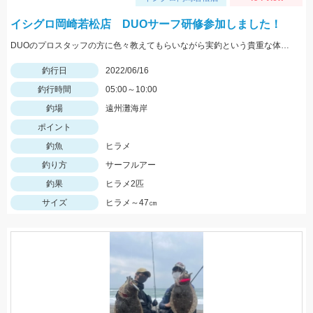
イシグロ岡崎若松店 DUOサーフ研修参加しました！
DUOのプロスタッフの方に色々教えてもらいながら実釣という貴重な体験ができました！
釣行日
2022/06/16
釣行時間
05:00～10:00
釣場
遠州灘海岸
ポイント
釣魚
ヒラメ
釣り方
サーフルアー
釣果
ヒラメ2匹
サイズ
ヒラメ～47㎝