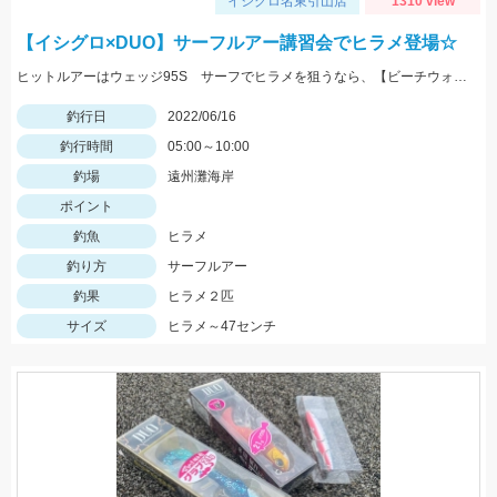
イシグロ名東引山店
1310 view
【イシグロ×DUO】サーフルアー講習会でヒラメ登場☆
ヒットルアーはウェッジ95S サーフでヒラメを狙うなら、【ビーチウォーカー】シリーズが必須です♪
釣行日
2022/06/16
釣行時間
05:00～10:00
釣場
遠州灘海岸
ポイント
釣魚
ヒラメ
釣り方
サーフルアー
釣果
ヒラメ２匹
サイズ
ヒラメ～47センチ