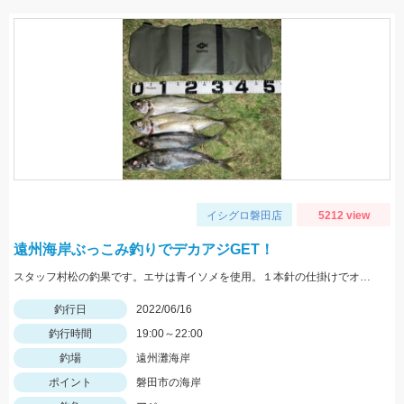
イシグロ磐田店
5212 view
遠州海岸ぶっこみ釣りでデカアジGET！
スタッフ村松の釣果です。エサは青イソメを使用。１本針の仕掛けでオモリは丸玉の25号です。
釣行日
2022/06/16
釣行時間
19:00～22:00
釣場
遠州灘海岸
ポイント
磐田市の海岸