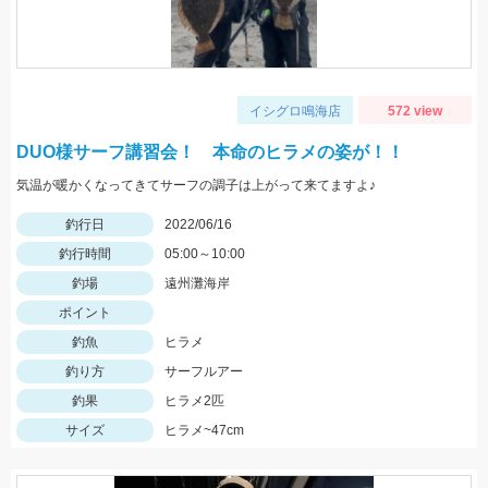
イシグロ鳴海店
572 view
DUO様サーフ講習会！ 本命のヒラメの姿が！！
気温が暖かくなってきてサーフの調子は上がって来てますよ♪
釣行日
2022/06/16
釣行時間
05:00～10:00
釣場
遠州灘海岸
ポイント
釣魚
ヒラメ
釣り方
サーフルアー
釣果
ヒラメ2匹
サイズ
ヒラメ~47cm