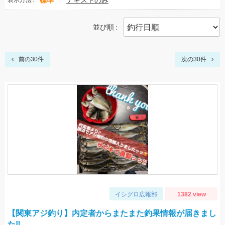
標準
テキストのみ
表示方法
並び順
前の30件
次の30件
イシグロ広報部
1382 view
【関東アジ釣り】内定者からまたまた釣果情報が届きまし
た‼