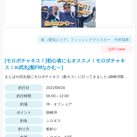
船（愛知エリア）フィッシングマイスター 中村瑞希
1157 view
[モロポチャキス！]初心者にもオススメ！モロポチャキ
ス！in武丸[船FMなかむ～]
まとばや武丸様にモロポチャキス（船キス）に行ってきました♪師崎沖限定船キス仕掛けを持って行きましょう♪
釣行日
2022/06/16
釣行時間
06:00～12:00
釣場
沖・オフショア
ポイント
師崎沖
釣魚
シロギス
釣り方
船釣り