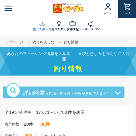
メ
イ
ショップ
ログイン
ン
コ
ン
釣りを楽しむ
釣りを知る
店舗情報
セール・イベント
テ
トップページ
釣りを楽しむ
釣り情報
ン
ツ
あなたのフィッシング情報を大募集！！喜びと悲しみをみんなに大公
に
開！！
移
釣り情報
動
詳細検索
（釣場・釣り方・釣魚が選択できます）
全
19,344
件中
17,671～17,700
件を表示
10件
30件
表示件数