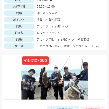
釣行日
2022/06/16
釣行時間
05:00～12:00
釣場
沖・オフショア
ポイント
淡島～木負沖周辺
釣魚
アカハタ・オオモンハタ
釣り方
ロックフィッシュ
釣果
アカハタ７匹、オオモンハタ１０匹前後
サイズ
アカハタ25～40㎝、オオモンハタ１５～３０㎝