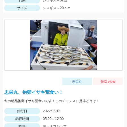
釣果
シロギス～62匹
サイズ
シロギス～20ｃｍ
忠栄丸
542 view
忠栄丸、抱卵イサキ荒食い！
旬の絶品抱卵イサキ荒食いです！このチャンスに是非どうぞ！
釣行日
2022/06/16
釣行時間
05:00～12:00
釣場
沖・オフショア