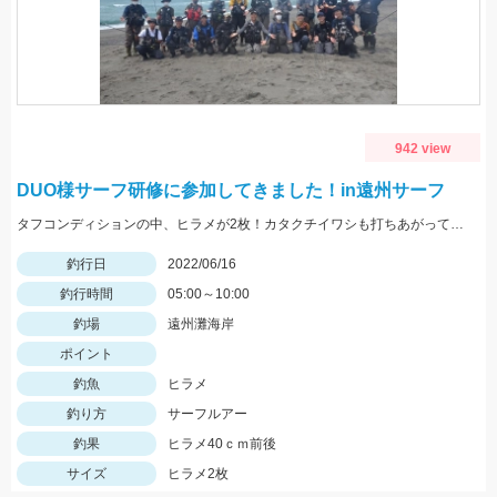
942 view
DUO様サーフ研修に参加してきました！in遠州サーフ
タフコンディションの中、ヒラメが2枚！カタクチイワシも打ちあがっていたので海が落ち着けばまた調子は上々↗
釣行日
2022/06/16
釣行時間
05:00～10:00
釣場
遠州灘海岸
ポイント
釣魚
ヒラメ
釣り方
サーフルアー
釣果
ヒラメ40ｃｍ前後
サイズ
ヒラメ2枚