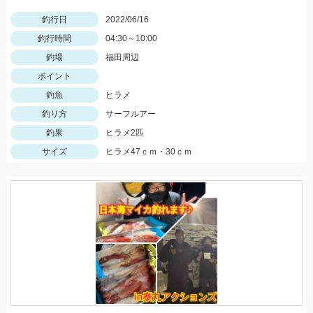
釣行日
2022/06/16
釣行時間
04:30～10:00
釣場
福田周辺
ポイント
釣魚
ヒラメ
釣り方
サーフルアー
釣果
ヒラメ2匹
サイズ
ヒラメ47ｃｍ・30ｃｍ