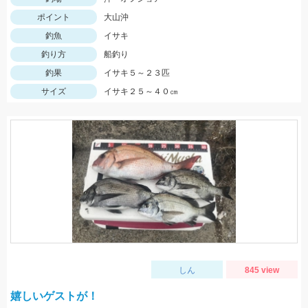
ポイント
大山沖
釣魚
イサキ
釣り方
船釣り
釣果
イサキ５～２３匹
サイズ
イサキ２５～４０㎝
しん
845 view
嬉しいゲストが！