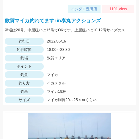
イシグロ豊田店
1191 view
敦賀マイカ釣れてます♪in泰丸アクションズ
深場は20号、中層狙いは15号でOKです。上層狙いは10.12号サイズのスッテでスローな釣りも有効です。
釣行日
2022/06/16
釣行時間
18:00～23:30
釣場
敦賀エリア
ポイント
釣魚
マイカ
釣り方
イカメタル
釣果
マイカ19杯
サイズ
マイカ胴長20～25ｃｍくらい