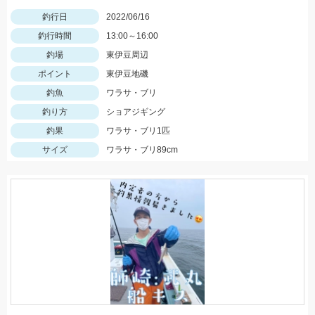
釣行日
2022/06/16
釣行時間
13:00～16:00
釣場
東伊豆周辺
ポイント
東伊豆地磯
釣魚
ワラサ・ブリ
釣り方
ショアジギング
釣果
ワラサ・ブリ1匹
サイズ
ワラサ・ブリ89cm