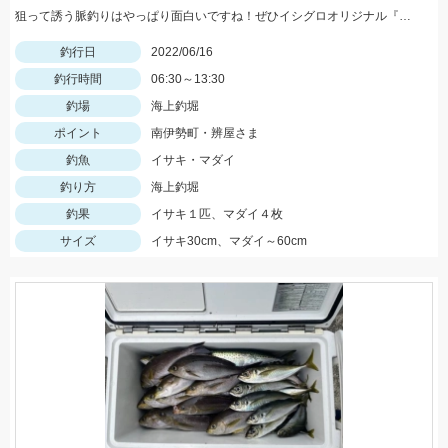
狙って誘う脈釣りはやっぱり面白いですね！ぜひイシグロオリジナル『プロミネント海上釣堀脈釣りSP』を使用してみてください！
釣行日
2022/06/16
釣行時間
06:30～13:30
釣場
海上釣堀
ポイント
南伊勢町・辨屋さま
釣魚
イサキ・マダイ
釣り方
海上釣堀
釣果
イサキ１匹、マダイ４枚
サイズ
イサキ30cm、マダイ～60cm