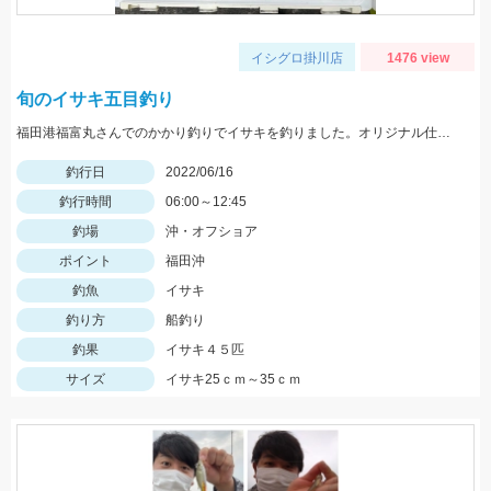
イシグロ掛川店
1476 view
旬のイサキ五目釣り
福田港福富丸さんでのかかり釣りでイサキを釣りました。オリジナル仕掛のケイムラ針が絶好調でした！
釣行日
2022/06/16
釣行時間
06:00～12:45
釣場
沖・オフショア
ポイント
福田沖
釣魚
イサキ
釣り方
船釣り
釣果
イサキ４５匹
サイズ
イサキ25ｃｍ～35ｃｍ