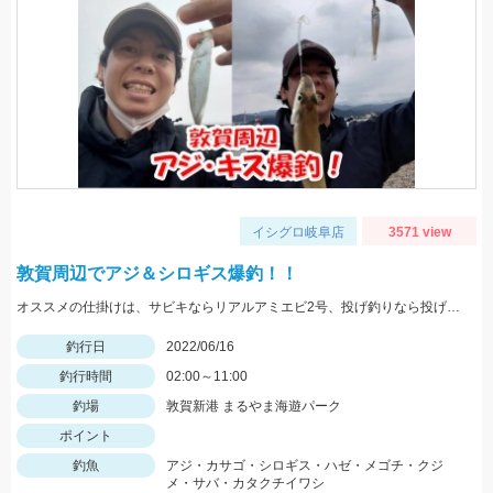
イシグロ岐阜店
3571 view
敦賀周辺でアジ＆シロギス爆釣！！
オススメの仕掛けは、サビキならリアルアミエビ2号、投げ釣りなら投げキス早掛2本3セット。
釣行日
2022/06/16
釣行時間
02:00～11:00
釣場
敦賀新港 まるやま海遊パーク
ポイント
釣魚
アジ・カサゴ・シロギス・ハゼ・メゴチ・クジ
メ・サバ・カタクチイワシ