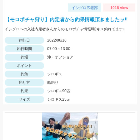
イシグロ広報部
1018 view
【モロポチャ狩り】内定者から釣果情報頂きましたッ‼
イシグロへの入社内定者さんからのモロポチャ情報‼船キス釣れてます♪
釣行日
2022/06/16
釣行時間
07:00～13:00
釣場
沖・オフショア
ポイント
釣魚
シロギス
釣り方
船釣り
釣果
シロギス90匹
サイズ
シロギス25㎝