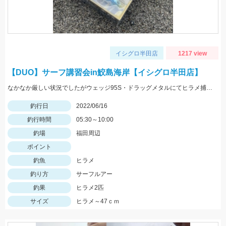
イシグロ半田店
1217 view
【DUO】サーフ講習会in鮫島海岸【イシグロ半田店】
なかなか厳しい状況でしたがウェッジ95S・ドラッグメタルにてヒラメ捕獲!!
釣行日
2022/06/16
釣行時間
05:30～10:00
釣場
福田周辺
ポイント
釣魚
ヒラメ
釣り方
サーフルアー
釣果
ヒラメ2匹
サイズ
ヒラメ～47ｃｍ