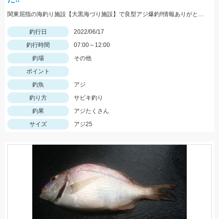
関東屈指の海釣り施設【大黒海づり施設】で良型アジ爆釣‼情報ありがとうございます♪
釣行日
2022/06/17
釣行時間
07:00～12:00
釣場
その他
ポイント
釣魚
アジ
釣り方
サビキ釣り
釣果
アジたくさん
サイズ
アジ25