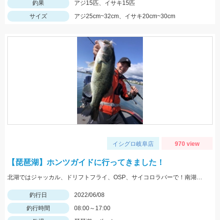
釣果
アジ15匹、イサキ15匹
サイズ
アジ25cm~32cm、イサキ20cm~30cm
イシグロ岐阜店
970 view
【琵琶湖】ホンツガイドに行ってきました！
北湖ではジャッカル、ドリフトフライ、OSP、サイコロラバーで！南湖ではデプス、サカマタシャッドで釣れました！
釣行日
2022/06/08
釣行時間
08:00～17:00