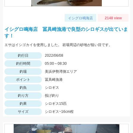
イシグロ鳴海店
2148 view
イシグロ鳴海店 冨具崎漁港で良型のシロギスが出ていま
す！
エサはイシゴカイを使用しました。 岩場周辺の砂地が狙い目です。
釣行日
2022/06/08
釣行時間
05:00～08:30
釣場
美浜伊勢湾側エリア
ポイント
冨具崎漁港
釣魚
シロギス
釣り方
投げ釣り
釣果
シロギス15匹
サイズ
シロギス~16cm程