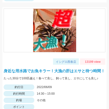
イシグロ西春店
13199 view
身近な用水路でお魚キラー！大漁の肝はエサと待つ時間！
たった30分で100匹越え！食べて良し、飼って良し、エサにしても良し♪
釣行日
2022/06/09
釣行時間
14:30～15:00
釣場
その他
ポイント