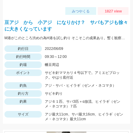
みつやくる
1827 view
豆アジ から 小アジ になりかけ？ サバもアジも徐々
に大きくなっています
M港がこのところ渋めの為H港を試し釣り そこそこの成果あり。暫く観察。 釣り場をきれいに。
釣行日
2022/06/09
釣行時間
09:30～12:00
釣場
幡豆周辺
ポイント
サビキ針ママカリ４号以下で。アミエビブロッ
ク。やはり底付近
釣魚
アジ・サバ・ヒイラギ（ゼンメ・ネコマタ）
釣り方
サビキ釣り
釣果
アジ６１匹、サバ3匹＋α放流、ヒイラギ（ゼン
メ・ネコマタ）７匹
サイズ
アジ最大11cm、サバ最大16cm、ヒイラギ（ゼン
メ・ネコマタ）最大11cm