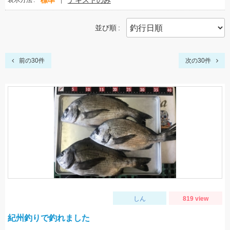
標準
テキストのみ
表示方法
並び順
前の30件
次の30件
しん
819 view
紀州釣りで釣れました