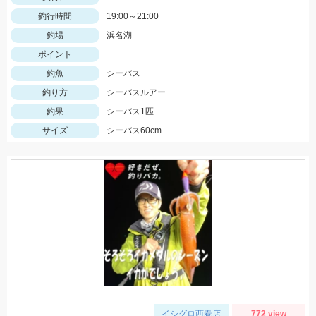
釣行時間
19:00～21:00
釣場
浜名湖
ポイント
釣魚
シーバス
釣り方
シーバスルアー
釣果
シーバス1匹
サイズ
シーバス60cm
イシグロ西春店
772 view