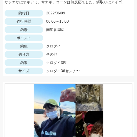
サシエサはオキアミ。サナギ、コーンは無反応でした。餌取りはアイゴ、あじ、サバ。
釣行日
2022/06/09
釣行時間
06:00～15:00
釣場
南知多周辺
ポイント
釣魚
クロダイ
釣り方
その他
釣果
クロダイ3匹
サイズ
クロダイ36センチ〜