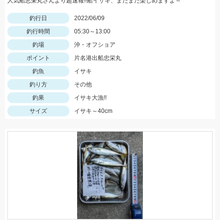
人気船忠栄丸さんより超速報!!船イサキ、まだまだ楽しめますよ～^^
釣行日
2022/06/09
釣行時間
05:30～13:00
釣場
沖・オフショア
ポイント
片名港出船忠栄丸
釣魚
イサキ
釣り方
その他
釣果
イサキ大漁!!
サイズ
イサキ～40cm