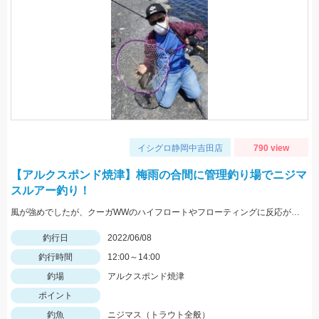
イシグロ静岡中吉田店
790 view
【アルクスポンド焼津】梅雨の合間に管理釣り場でニジマ
スルアー釣り！
風が強めでしたが、クーガWWのハイフロートやフローティングに反応が良かったです。
釣行日
2022/06/08
釣行時間
12:00～14:00
釣場
アルクスポンド焼津
ポイント
釣魚
ニジマス（トラウト全般）