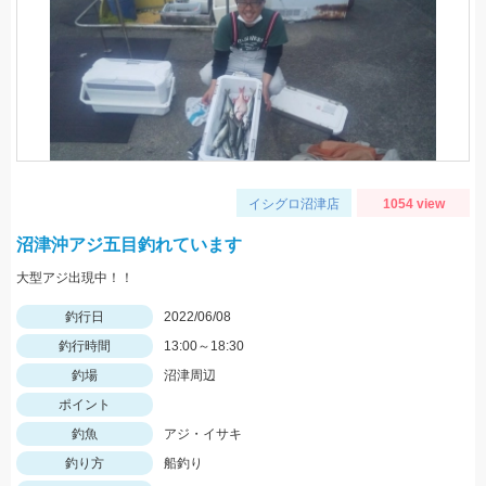
イシグロ沼津店
1054 view
沼津沖アジ五目釣れています
大型アジ出現中！！
釣行日
2022/06/08
釣行時間
13:00～18:30
釣場
沼津周辺
ポイント
釣魚
アジ・イサキ
釣り方
船釣り