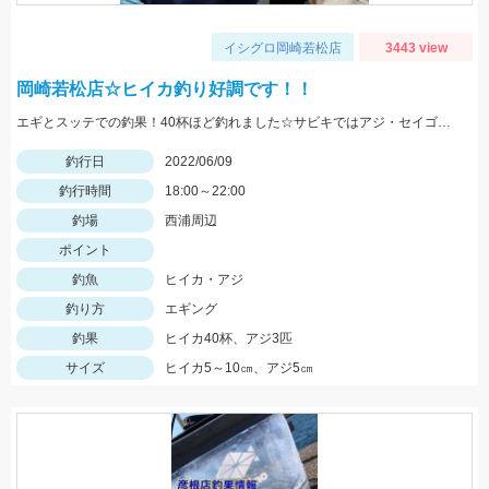
イシグロ岡崎若松店
3443 view
岡崎若松店☆ヒイカ釣り好調です！！
エギとスッテでの釣果！40杯ほど釣れました☆サビキではアジ・セイゴ・メバルがHIT！！
釣行日
2022/06/09
釣行時間
18:00～22:00
釣場
西浦周辺
ポイント
釣魚
ヒイカ・アジ
釣り方
エギング
釣果
ヒイカ40杯、アジ3匹
サイズ
ヒイカ5～10㎝、アジ5㎝