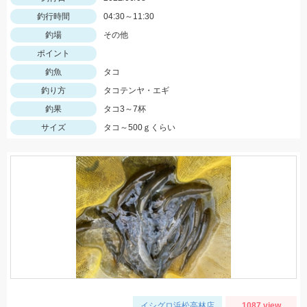
釣行時間
04:30～11:30
釣場
その他
ポイント
釣魚
タコ
釣り方
タコテンヤ・エギ
釣果
タコ3～7杯
サイズ
タコ～500ｇくらい
イシグロ浜松高林店
1087 view