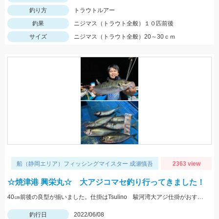
釣り方
トラウトルアー
釣果
ニジマス（トラウト全般）１０匹前後
サイズ
ニジマス（トラウト全般）20～30ｃｍ
船（静岡エリア）フィッシングマイスター 成瀬慎吾
2363 view
☆焼津港 興栄丸☆ 大アジコマセ釣り行ってきました！
40㎝前後の良型が揃いました。仕掛はTsulino 駿河湾大アジ仕掛がおすすめです。
釣行日
2022/06/08