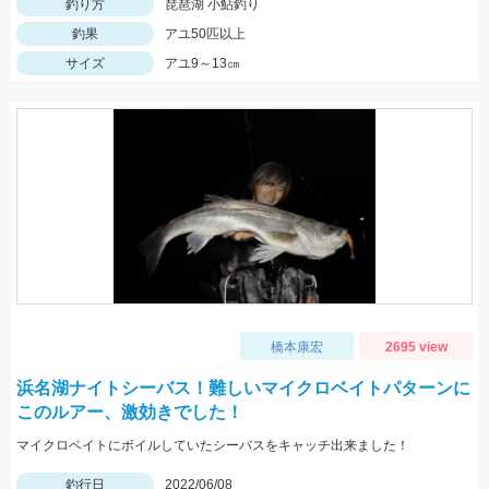
釣り方
琵琶湖 小鮎釣り
釣果
アユ50匹以上
サイズ
アユ9～13㎝
橋本康宏
2695 view
浜名湖ナイトシーバス！難しいマイクロベイトパターンに
このルアー、激効きでした！
マイクロベイトにボイルしていたシーバスをキャッチ出来ました！
釣行日
2022/06/08