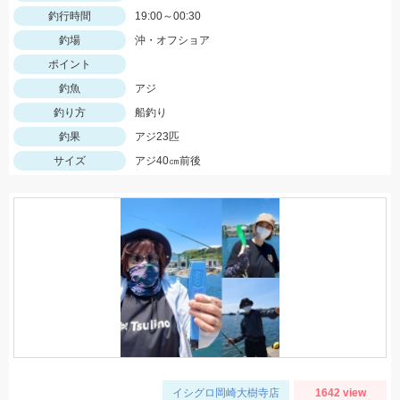
釣行時間
19:00～00:30
釣場
沖・オフショア
ポイント
釣魚
アジ
釣り方
船釣り
釣果
アジ23匹
サイズ
アジ40㎝前後
イシグロ岡崎大樹寺店
1642 view