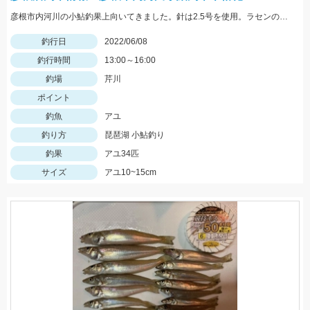
彦根市内河川の小鮎釣果上向いてきました。針は2.5号を使用。ラセンの重さは0.8号を使用。エサはマルキューの特選小鮎まきえと鮎乱舞を混ぜて使用。
釣行日
2022/06/08
釣行時間
13:00～16:00
釣場
芹川
ポイント
釣魚
アユ
釣り方
琵琶湖 小鮎釣り
釣果
アユ34匹
サイズ
アユ10~15cm