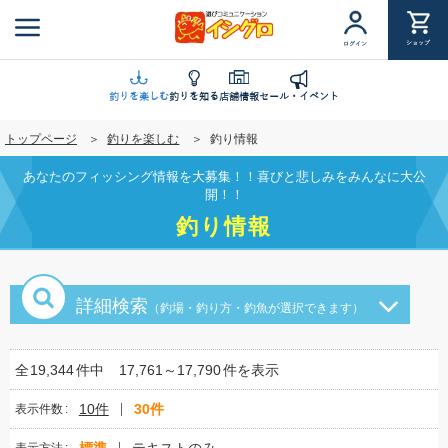
メ
イ
ショップ
ログイン
ン
コ
ン
釣りを楽しむ
釣りを知る
店舗情報
セール・イベント
テ
トップページ
釣りを楽しむ
釣り情報
ン
ツ
あなたのフィッシング情報を大募集！！喜びと悲しみをみんなに大公
に
開！！
移
釣り情報
動
詳細検索
（釣場・釣り方・釣魚が選択できます）
全
19,344
件中
17,761～17,790
件を表示
10件
30件
表示件数