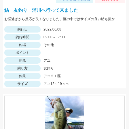
鮎 友釣り 浦川へ行って来ました
お昼過ぎから反応が良くなりました。瀬の中ではサイズの良い鮎も掛かり楽しめました。
釣行日
2022/06/08
釣行時間
09:00～17:00
釣場
その他
ポイント
釣魚
アユ
釣り方
友釣り
釣果
アユ２１匹
サイズ
アユ12～19ｃｍ