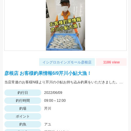
イシグロカインズモール彦根店
1186 view
彦根店 お客様釣果情報6/9芹川小鮎大漁！
当店常連のお客様N様より芹川の小鮎お持ち込み釣果をいただきました。いつもありがとうございます。
釣行日
2022/06/09
釣行時間
09:00～12:00
釣場
芹川
ポイント
釣魚
アユ