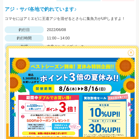
アジ・サバ各地で釣れています♪
コマセにはアミエビに王道アジを混ぜるとさらに集魚力がUPしますよ！
釣行日
2022/06/08
釣行時間
11:00～14:00
釣場
吉良サンライズパーク
×
ポイント
釣魚
アジ・サバ
釣り方
サビキ釣り
釣果
アジ1匹、サバ4匹
サイズ
アジ8ｃｍ、サバ20ｃｍ
釣り情報を
投稿する