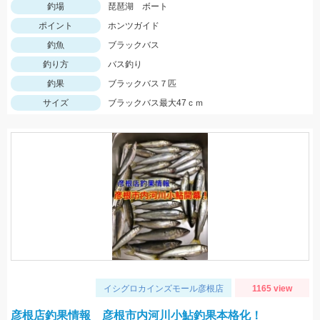
釣場
琵琶湖 ボート
ポイント
ホンツガイド
釣魚
ブラックバス
釣り方
バス釣り
釣果
ブラックバス７匹
サイズ
ブラックバス最大47ｃｍ
イシグロカインズモール彦根店
1165 view
彦根店釣果情報 彦根市内河川小鮎釣果本格化！