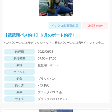
イシグロ名東引山店
2407 view
【琵琶湖バス釣り】６月のボート釣行！
ハスパターンにはサカマタシャッド、稚鮎パターンにはRVドリフトフライがオススメ！琵琶湖に行く際は準備しましょう♪
釣行日
2022/06/08
釣行時間
07:00～17:00
釣場
琵琶湖 ボート
ポイント
釣魚
ブラックバス
釣り方
バス釣り
釣果
ブラックバス７匹
サイズ
ブラックバス47センチ