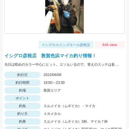
イシグロカインズモール彦根店
645 view
イシグロ彦根店 敦賀色浜マイカ釣り情報！
当日は暗めのカラー中心にヒット。エソもいるので、替えのスッテは多めに。
釣行日
2022/06/08
釣行時間
18:00～23:30
釣場
敦賀エリア
ポイント
釣魚
スルメイカ（ムギイカ）・マイカ
釣り方
イカメタル
釣果
スルメイカ（ムギイカ）3杯、マイカ７杯