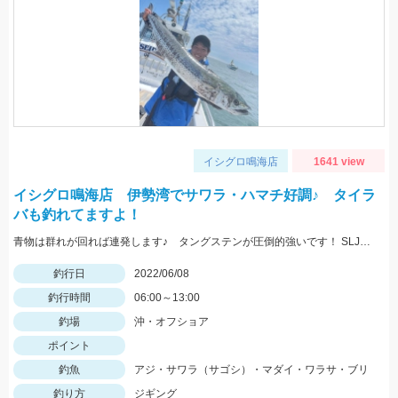
イシグロ鳴海店
1641 view
イシグロ鳴海店 伊勢湾でサワラ・ハマチ好調♪ タイラ
バも釣れてますよ！
青物は群れが回れば連発します♪ タングステンが圧倒的強いです！ SLJもやるので45～200ｇ程を持って行ってくださいね！
釣行日
2022/06/08
釣行時間
06:00～13:00
釣場
沖・オフショア
ポイント
釣魚
アジ・サワラ（サゴシ）・マダイ・ワラサ・ブリ
釣り方
ジギング