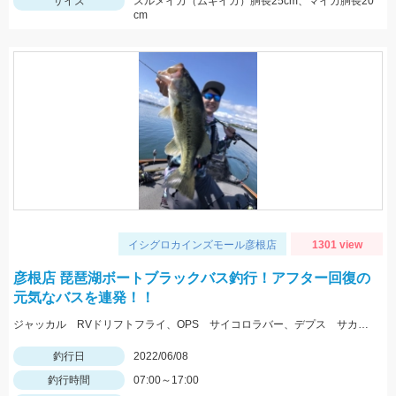
サイズ
スルメイカ（ムギイカ）胴長25cm、マイカ胴長20
cm
イシグロカインズモール彦根店
1301 view
彦根店 琵琶湖ボートブラックバス釣行！アフター回復の
元気なバスを連発！！
ジャッカル RVドリフトフライ、OPS サイコロラバー、デプス サカマタシャッド５インチでの釣果です。
釣行日
2022/06/08
釣行時間
07:00～17:00