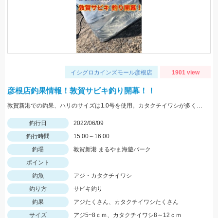
イシグロカインズモール彦根店
1901 view
彦根店釣果情報！敦賀サビキ釣り開幕！！
敦賀新港での釣果、ハリのサイズは1.0号を使用。カタクチイワシが多く、豆アジも掛かります。
釣行日
2022/06/09
釣行時間
15:00～16:00
釣場
敦賀新港 まるやま海遊パーク
ポイント
釣魚
アジ・カタクチイワシ
釣り方
サビキ釣り
釣果
アジたくさん、カタクチイワシたくさん
サイズ
アジ5~8ｃｍ、カタクチイワシ8～12ｃｍ