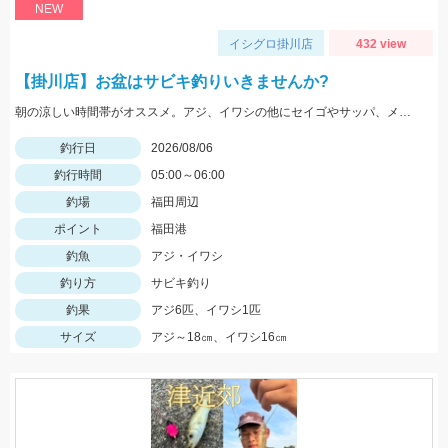
NEW
イシグロ掛川店
432 view
【掛川店】お盆はサビキ釣りいきませんか?
朝の涼しい時間帯がオススメ。アジ、イワシの他にセイゴやサッパ、メッキなども。仕掛けは『Tsulinoママカリ4号、ケイムラスキン4号』でOK。餌付け器で針にエサを付ければアタリはかなり増えますよ♪
釣行日
2026/08/06
釣行時間
05:00～06:00
釣場
福田周辺
ポイント
福田港
釣魚
アジ・イワシ
釣り方
サビキ釣り
釣果
アジ6匹、イワシ1匹
サイズ
アジ～18㎝、イワシ16㎝