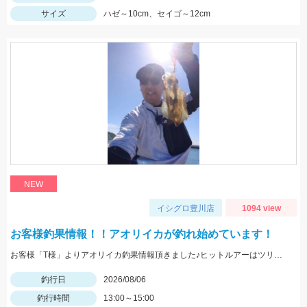
サイズ
ハゼ～10cm、セイゴ～12cm
NEW
イシグロ豊川店
1094 view
お客様釣果情報！！アオリイカが釣れ始めています！
お客様「T様」よりアオリイカ釣果情報頂きました♪ヒットルアーはツリノTHEエギの２．５サイズ。5杯ほど泳いでいるイカも目撃、バラシもあったそうです。今後は三河湾内にもどんどん入ってきそうですね！
釣行日
2026/08/06
釣行時間
13:00～15:00