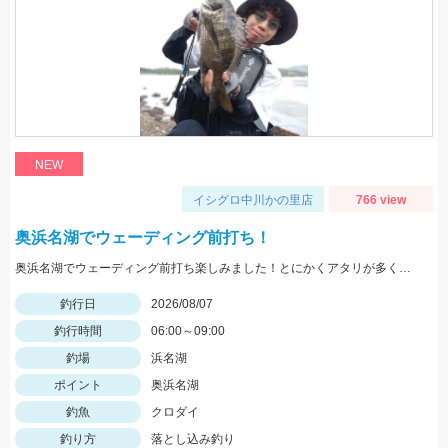
NEW
イシグロ中川かの里店
766 view
奥浜名湖でウェーディング前打ち！
奥浜名湖でウェーディング前打ち楽しみました！とにかくアタリが多くて面白い！クロダイの力強い引きを楽しめます！
釣行日
2026/08/07
釣行時間
06:00～09:00
釣場
浜名湖
ポイント
奥浜名湖
釣魚
クロダイ
釣り方
落とし込み釣り