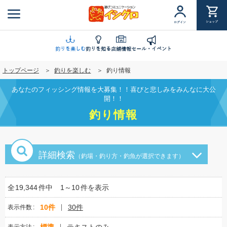
メ
イ
ショップ
ログイン
ン
コ
ン
釣りを楽しむ
釣りを知る
店舗情報
セール・イベント
テ
トップページ
釣りを楽しむ
釣り情報
ン
ツ
あなたのフィッシング情報を大募集！！喜びと悲しみをみんなに大公
に
開！！
移
釣り情報
動
詳細検索
（釣場・釣り方・釣魚が選択できます）
全
19,344
件中
1～10
件を表示
10件
30件
表示件数