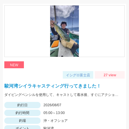
NEW
イシグロ富士店
27 view
駿河湾シイラキャスティング行ってきました！
ダイビングペンシルを使用して、キャストして着水後、すぐにアクションを始めると見切られ難く、ヒット率が上がります。
釣行日
2026/08/07
釣行時間
05:00～13:00
釣場
沖・オフショア
ポイント
駿河湾