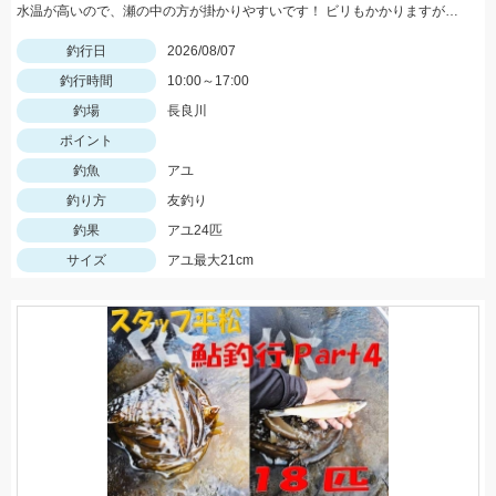
水温が高いので、瀬の中の方が掛かりやすいです！ ビリもかかりますが、オトリになるサイズが大半なので、オトリを循環して数を伸ばしましょう！
釣行日
2026/08/07
釣行時間
10:00～17:00
釣場
長良川
ポイント
釣魚
アユ
釣り方
友釣り
釣果
アユ24匹
サイズ
アユ最大21cm