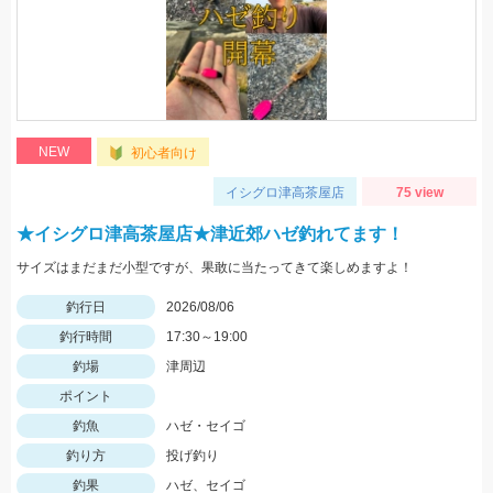
NEW
初心者向け
イシグロ津高茶屋店
75 view
★イシグロ津高茶屋店★津近郊ハゼ釣れてます！
サイズはまだまだ小型ですが、果敢に当たってきて楽しめますよ！
釣行日
2026/08/06
釣行時間
17:30～19:00
釣場
津周辺
ポイント
釣魚
ハゼ・セイゴ
釣り方
投げ釣り
釣果
ハゼ、セイゴ