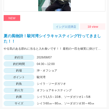
NEW
イシグロ沼津店
18 view
夏の風物詩！駿河湾シイラキャスティング行ってきまし
た！！
やる気のある群れに当ると入れ食いです！！ 最初の一匹を確実に掛けて船べりに寄せてくることで船の周りがシイラだらけになり船中お祭り騒ぎになります！！
釣行日
2026/08/07
釣行時間
04:30～12:00
釣場
沖・オフショア
ポイント
駿河湾
釣魚
シイラ・ソーダガツオ
釣り方
オフショアキャスティング
釣果
シイラ1人5～10本、ソーダガツオ1～5本
サイズ
シイラ60㎝～80㎝、ソーダガツオ30～40㎝