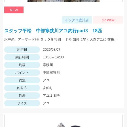
NEW
イシグロ豊川店
17 view
スタッフ平松 中部寒狭川アユ釣行part3 18匹
水中糸 アーマードFH ０．０８号 針 ７号 如何に早く天然アユに 交換できるかが大事！
釣行日
2026/08/07
釣行時間
10:00～14:30
釣場
寒狭川
ポイント
中部寒狭川
釣魚
アユ
釣り方
友釣り
釣果
アユ１８匹
サイズ
アユ