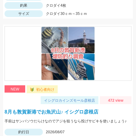
釣果
クロダイ4枚
サイズ
クロダイ30ｃｍ～35ｃｍ
NEW
初心者向け
イシグロカインズモール彦根店
472 view
8月も敦賀新港でお魚沢山♪ イシグロ彦根店
手前はサンバソウだらけなのでアジを狙うなら投げサビキを使いましょう♪
釣行日
2026/08/07