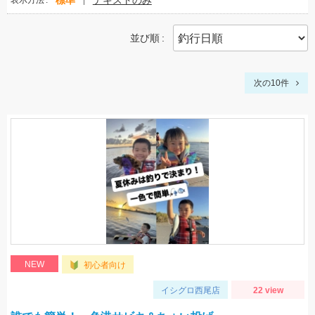
標準
テキストのみ
表示方法
並び順
次の10件
NEW
初心者向け
イシグロ西尾店
22 view