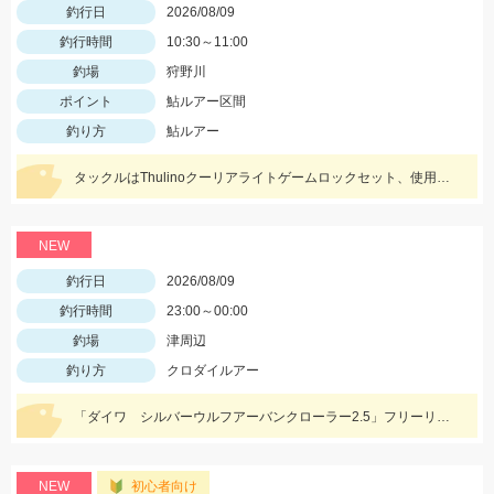
釣行日
2026/08/09
釣行時間
10:30～11:00
釣場
狩野川
ポイント
鮎ルアー区間
釣り方
鮎ルアー
タックルはThulinoクーリアライトゲームロックセット、使用ルアーはアイマ祈晴(キハル)MD75F。20cm超え多くハリ飛ばされました。
NEW
釣行日
2026/08/09
釣行時間
23:00～00:00
釣場
津周辺
釣り方
クロダイルアー
「ダイワ シルバーウルフアーバンクローラー2.5」フリーリグでヒット！
NEW
初心者向け