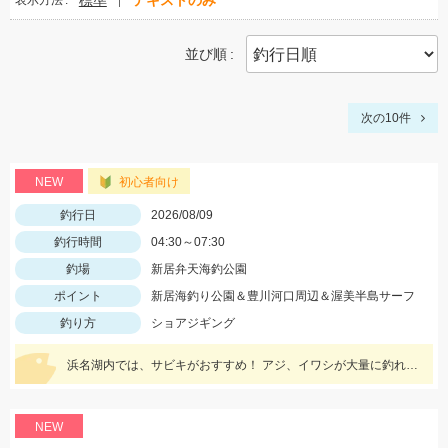
標準
テキストのみ
表示方法
並び順
次の10件
NEW
初心者向け
釣行日
2026/08/09
釣行時間
04:30～07:30
釣場
新居弁天海釣公園
ポイント
新居海釣り公園＆豊川河口周辺＆渥美半島サーフ
釣り方
ショアジギング
浜名湖内では、サビキがおすすめ！ アジ、イワシが大量に釣れてますよ。 豊川周辺では、ハゼが入れ喰い状態！ 渥美半島側では、マゴチ、ヒラメ、青物 などターゲットが多数回遊中！
NEW