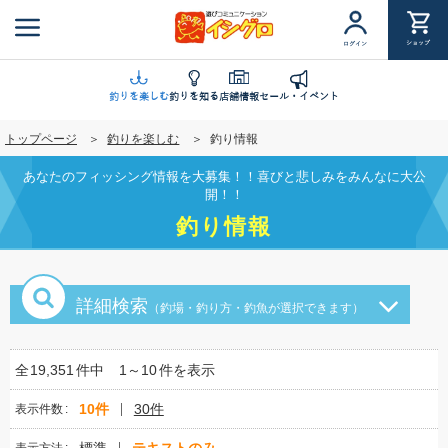
メ
イ
ショップ
ログイン
ン
コ
ン
釣りを楽しむ
釣りを知る
店舗情報
セール・イベント
テ
トップページ
釣りを楽しむ
釣り情報
ン
ツ
あなたのフィッシング情報を大募集！！喜びと悲しみをみんなに大公
に
開！！
移
釣り情報
動
詳細検索
（釣場・釣り方・釣魚が選択できます）
全
19,351
件中
1～10
件を表示
10件
30件
表示件数