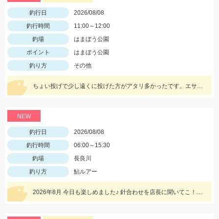
釣行日
2026/08/08
釣行時間
11:00～12:00
釣場
はまぼう公園
ポイント
はまぼう公園
釣り方
その他
ちょい投げで少し遠くに投げた方がアタリ多かったです。エサは初心者の方は『ゴールド』が針に刺しやすくオススメ♪ハゼはまだ小振りサイズなので、針は６号。ハゼ釣りのシーズンはこれからですよ～♪
NEW
釣行日
2026/08/08
釣行時間
06:00～15:30
釣場
長良川
釣り方
鮎ルアー
2026年8月 今日も楽しめました♪ 針合わせを店長に聞いてこ！伝授お願いします！