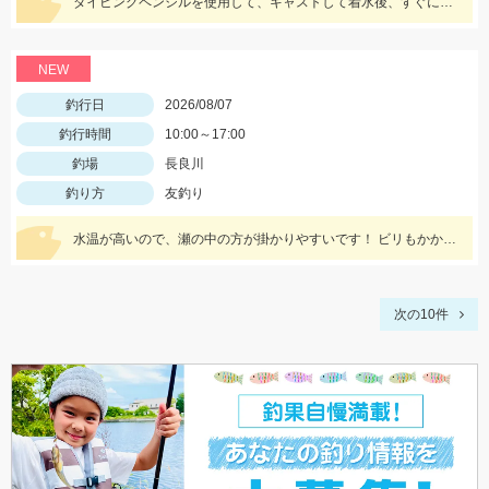
ダイビングペンシルを使用して、キャストして着水後、すぐにアクションを始めると見切られ難く、ヒット率が上がります。
NEW
釣行日
2026/08/07
釣行時間
10:00～17:00
釣場
長良川
釣り方
友釣り
水温が高いので、瀬の中の方が掛かりやすいです！ ビリもかかりますが、オトリになるサイズが大半なので、オトリを循環して数を伸ばしましょう！
次の10件