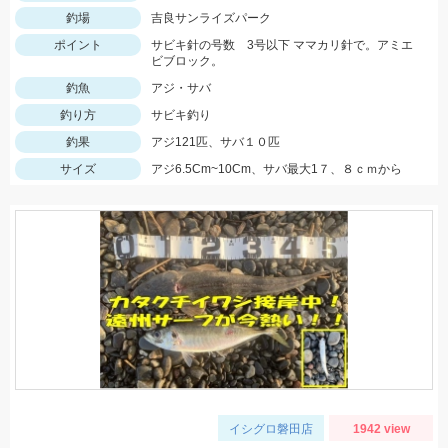
釣場
吉良サンライズパーク
ポイント
サビキ針の号数 3号以下 ママカリ針で。アミエ
ビブロック。
釣魚
アジ・サバ
釣り方
サビキ釣り
釣果
アジ121匹、サバ１０匹
サイズ
アジ6.5Cm~10Cm、サバ最大1７、８ｃｍから
イシグロ磐田店
1942 view