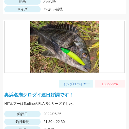
釣果
ハゼ5匹
サイズ
ハゼ6㎝前後
イシグロバイヤー
1335 view
奥浜名湖クロダイ連日好調です！
HITルアーはTsulinoのFLAIRシリーズでした。
釣行日
2022/05/25
釣行時間
21:30～22:30