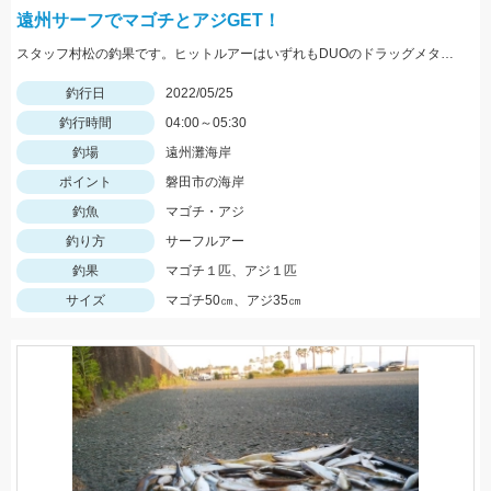
遠州サーフでマゴチとアジGET！
スタッフ村松の釣果です。ヒットルアーはいずれもDUOのドラッグメタルキャストショット30gのイワシカラー！
釣行日
2022/05/25
釣行時間
04:00～05:30
釣場
遠州灘海岸
ポイント
磐田市の海岸
釣魚
マゴチ・アジ
釣り方
サーフルアー
釣果
マゴチ１匹、アジ１匹
サイズ
マゴチ50㎝、アジ35㎝