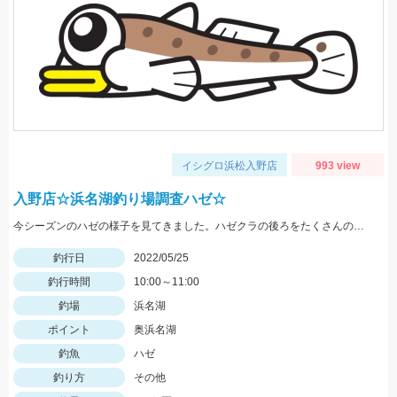
イシグロ浜松入野店
993 view
入野店☆浜名湖釣り場調査ハゼ☆
今シーズンのハゼの様子を見てきました。ハゼクラの後ろをたくさんのハゼが付いてきたので今後楽しみですよ♪今後もちょくちょく様子見てきますね。
釣行日
2022/05/25
釣行時間
10:00～11:00
釣場
浜名湖
ポイント
奥浜名湖
釣魚
ハゼ
釣り方
その他