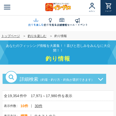
メ
イ
ショップ
ログイン
ン
コ
ン
釣りを楽しむ
釣りを知る
店舗情報
セール・イベント
テ
トップページ
釣りを楽しむ
釣り情報
ン
ツ
あなたのフィッシング情報を大募集！！喜びと悲しみをみんなに大公
に
開！！
移
釣り情報
動
詳細検索
（釣場・釣り方・釣魚が選択できます）
全
19,354
件中
17,971～17,980
件を表示
10件
30件
表示件数