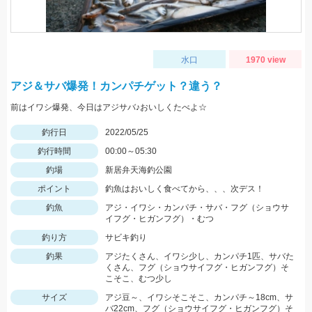
水口
1970 view
アジ＆サバ爆発！カンパチゲット？違う？
前はイワシ爆発、今日はアジサバ♪おいしくたべよ☆
釣行日
2022/05/25
釣行時間
00:00～05:30
釣場
新居弁天海釣公園
ポイント
釣魚はおいしく食べてから、、、次デス！
釣魚
アジ・イワシ・カンパチ・サバ・フグ（ショウサ
イフグ・ヒガンフグ）・むつ
釣り方
サビキ釣り
釣果
アジたくさん、イワシ少し、カンパチ1匹、サバた
くさん、フグ（ショウサイフグ・ヒガンフグ）そ
こそこ、むつ少し
サイズ
アジ豆～、イワシそこそこ、カンパチ～18cm、サ
バ22cm、フグ（ショウサイフグ・ヒガンフグ）そ