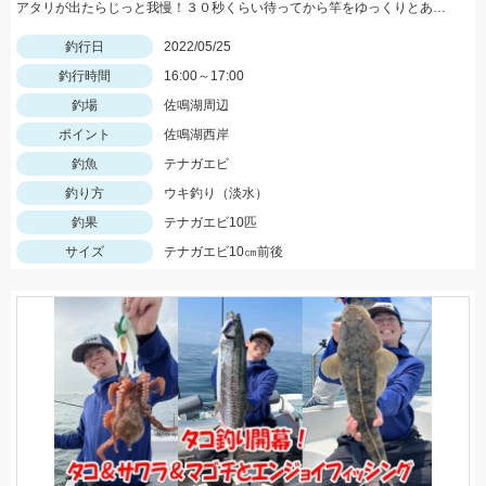
アタリが出たらじっと我慢！３０秒くらい待ってから竿をゆっくりとあげましょう。
釣行日
2022/05/25
釣行時間
16:00～17:00
釣場
佐鳴湖周辺
ポイント
佐鳴湖西岸
釣魚
テナガエビ
釣り方
ウキ釣り（淡水）
釣果
テナガエビ10匹
サイズ
テナガエビ10㎝前後