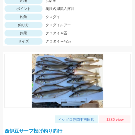
釣場
浜名湖
ポイント
奥浜名湖流入河川
釣魚
クロダイ
釣り方
クロダイルアー
釣果
クロダイ４匹
サイズ
クロダイ～42㎝
イシグロ静岡中吉田店
1280 view
西伊豆サーフ投げ釣り釣行