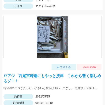
サイズ
マダイ60㎝前後
みつやくる
2533 view
豆アジ 西尾宮崎港にもやっと接岸 これから暫く楽しめ
るゾ！！
待望の豆アジが入った。小さいと贅沢は言いっこなし。 南蛮やカラ揚げに最適。今だけの特典。
釣行日
2022/05/25
釣行時間
09:10～11:40