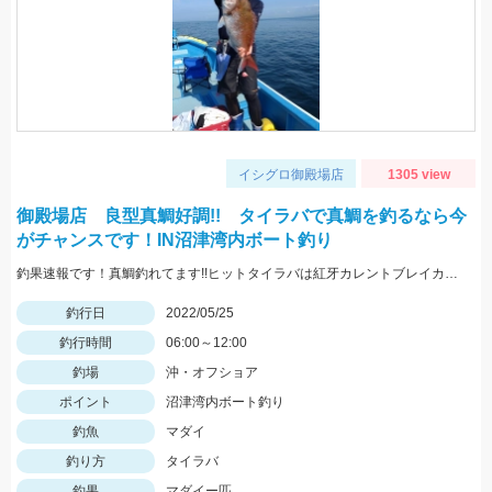
イシグロ御殿場店
1305 view
御殿場店 良型真鯛好調!! タイラバで真鯛を釣るなら今
がチャンスです！IN沼津湾内ボート釣り
釣果速報です！真鯛釣れてます!!ヒットタイラバは紅牙カレントブレイカー「ギャルピンク」
釣行日
2022/05/25
釣行時間
06:00～12:00
釣場
沖・オフショア
ポイント
沼津湾内ボート釣り
釣魚
マダイ
釣り方
タイラバ
釣果
マダイー匹