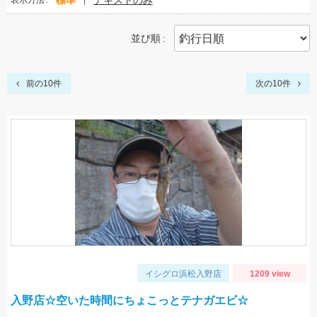
標準
テキストのみ
表示方法
並び順
前の10件
次の10件
イシグロ浜松入野店
1209 view
入野店☆空いた時間にちょこっとテナガエビ☆