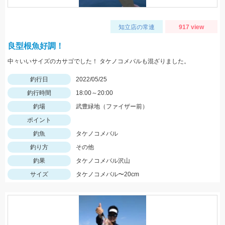
知立店の常連
917 view
良型根魚好調！
中々いいサイズのカサゴでした！ タケノコメバルも混ざりました。
釣行日
2022/05/25
釣行時間
18:00～20:00
釣場
武豊緑地（ファイザー前）
ポイント
釣魚
タケノコメバル
釣り方
その他
釣果
タケノコメバル沢山
サイズ
タケノコメバル〜20cm