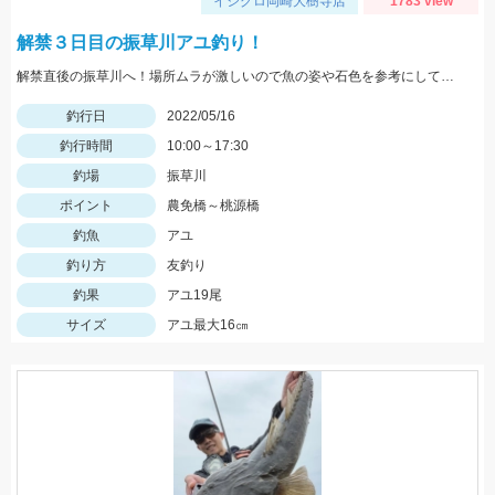
イシグロ岡崎大樹寺店
1783 view
解禁３日目の振草川アユ釣り！
解禁直後の振草川へ！場所ムラが激しいので魚の姿や石色を参考にして入川しましょう。大樹寺店スタッフ岩崎釣行
釣行日
2022/05/16
釣行時間
10:00～17:30
釣場
振草川
ポイント
農免橋～桃源橋
釣魚
アユ
釣り方
友釣り
釣果
アユ19尾
サイズ
アユ最大16㎝