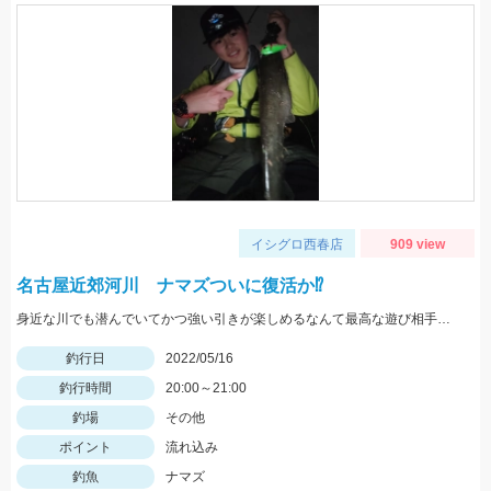
イシグロ西春店
909 view
名古屋近郊河川 ナマズついに復活か⁉
身近な川でも潜んでいてかつ強い引きが楽しめるなんて最高な遊び相手です！
釣行日
2022/05/16
釣行時間
20:00～21:00
釣場
その他
ポイント
流れ込み
釣魚
ナマズ