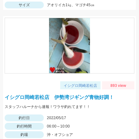
サイズ
アオリイカ1㎏、マゴチ45㎝
イシグロ岡崎若松店
893 view
イシグロ岡崎若松店 伊勢湾ジギング青物好調！
スタッフハルーナから速報！ワラサ釣れてます！！
釣行日
2022/05/17
釣行時間
06:00～10:00
釣場
沖・オフショア