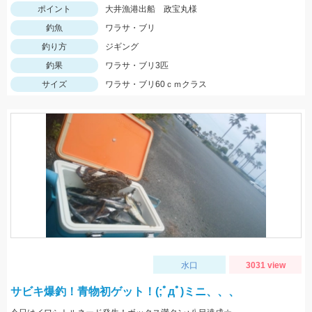
ポイント
大井漁港出船 政宝丸様
釣魚
ワラサ・ブリ
釣り方
ジギング
釣果
ワラサ・ブリ3匹
サイズ
ワラサ・ブリ60ｃｍクラス
水口
3031 view
サビキ爆釣！青物初ゲット！(;ﾟдﾟ)ミニ、、、