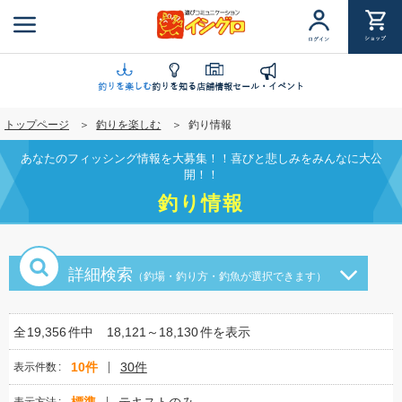
メ
イ
ショップ
ログイン
ン
コ
ン
釣りを楽しむ
釣りを知る
店舗情報
セール・イベント
テ
トップページ
釣りを楽しむ
釣り情報
ン
ツ
あなたのフィッシング情報を大募集！！喜びと悲しみをみんなに大公
に
開！！
移
釣り情報
動
詳細検索
（釣場・釣り方・釣魚が選択できます）
全
19,356
件中
18,121～18,130
件を表示
10件
30件
表示件数