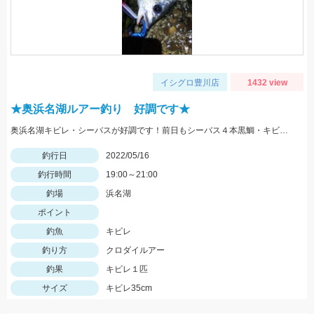
イシグロ豊川店
1432 view
★奥浜名湖ルアー釣り 好調です★
奥浜名湖キビレ・シーバスが好調です！前日もシーバス４本黒鯛・キビレ２本と釣果がありました！
釣行日
2022/05/16
釣行時間
19:00～21:00
釣場
浜名湖
ポイント
釣魚
キビレ
釣り方
クロダイルアー
釣果
キビレ１匹
サイズ
キビレ35cm