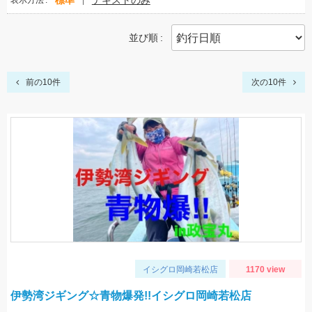
標準
テキストのみ
表示方法
並び順
前の10件
次の10件
イシグロ岡崎若松店
1170 view
伊勢湾ジギング☆青物爆発!!イシグロ岡崎若松店