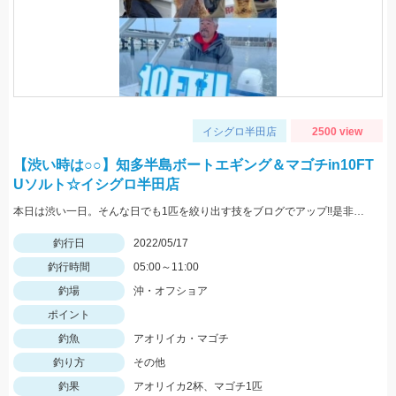
イシグロ半田店
2500 view
【渋い時は○○】知多半島ボートエギング＆マゴチin10FT
Uソルト☆イシグロ半田店
本日は渋い一日。そんな日でも1匹を絞り出す技をブログでアップ!!是非ご覧ください。
釣行日
2022/05/17
釣行時間
05:00～11:00
釣場
沖・オフショア
ポイント
釣魚
アオリイカ・マゴチ
釣り方
その他
釣果
アオリイカ2杯、マゴチ1匹