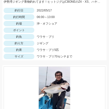
伊勢湾ジギング青物釣れてます！ヒットジグはCBONEのZ4・XS、ハヤブサのスイッチなどなど！
釣行日
2022/05/17
釣行時間
06:00～13:00
釣場
沖・オフショア
ポイント
釣魚
ワラサ・ブリ
釣り方
ジギング
釣果
ワラサ・ブリ5匹
サイズ
ワラサ・ブリ70センチまで