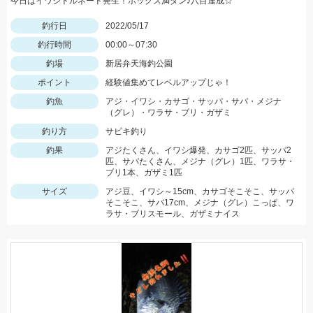
今日はイワシトルネード発生！ボックス満タン♪八目達成☆
釣行日
2022/05/17
釣行時間
00:00～07:30
釣場
新居弁天海釣公園
ポイント
経験値集めてレベルアップじゃ！
釣魚
アジ・イワシ・カサゴ・サッパ・サバ・メジナ
（グレ）・ワラサ・ブリ・ガザミ
釣り方
サビキ釣り
釣果
アジたくさん、イワシ爆発、カサゴ2匹、サッパ2
匹、サバたくさん、メジナ（グレ）1匹、ワラサ・
ブリ1本、ガザミ1匹
サイズ
アジ豆、イワシ～15cm、カサゴそこそこ、サッパ
そこそこ、サバ17cm、メジナ（グレ）こっぱ、ワ
ラサ・ブリスモール、ガザミナイス