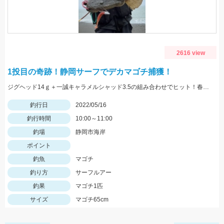
2616 view
1投目の奇跡！静岡サーフでデカマゴチ捕獲！
ジグヘッド14ｇ＋一誠キャラメルシャッド3.5の組み合わせでヒット！春の駿河湾サーフはマゴチ、ヒラメ、マダイ、青物など魚種が超豊富！
釣行日
2022/05/16
釣行時間
10:00～11:00
釣場
静岡市海岸
ポイント
釣魚
マゴチ
釣り方
サーフルアー
釣果
マゴチ1匹
サイズ
マゴチ65cm