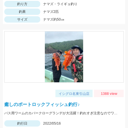
釣り方
ナマズ・ライギョ釣り
釣果
ナマズ2匹
サイズ
ナマズ約50㎝
イシグロ名東引山店
1388 view
癒しのボートロックフィッシュ釣行♪
バス用ワームのカバークローグランデが大活躍！釣れすぎ注意なのでワームは沢山用意してくださいネ
釣行日
2022/05/16