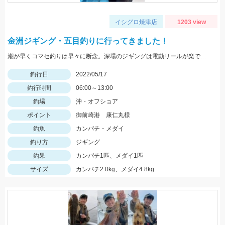
イシグロ焼津店
1203 view
金洲ジギング・五目釣りに行ってきました！
潮が早くコマセ釣りは早々に断念。深場のジギングは電動リールが楽でした。
釣行日
2022/05/17
釣行時間
06:00～13:00
釣場
沖・オフショア
ポイント
御前崎港 康仁丸様
釣魚
カンパチ・メダイ
釣り方
ジギング
釣果
カンパチ1匹、メダイ1匹
サイズ
カンパチ2.0kg、メダイ4.8kg