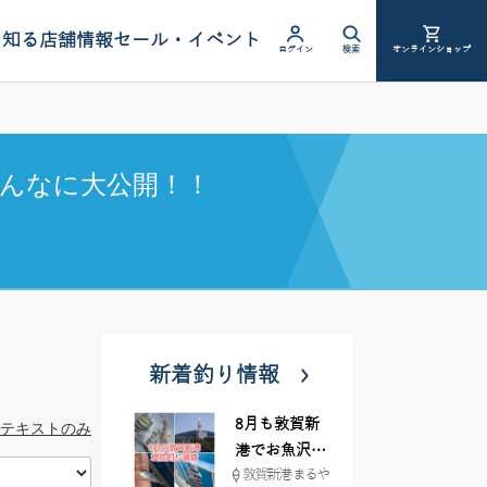
を知る
店舗情報
セール・イベント
ログイン
検索
オンラインショップ
んなに大公開！！
新着釣り情報
8月も敦賀新
テキストのみ
港でお魚沢山
敦賀新港 まるや
♪ イシグロ彦