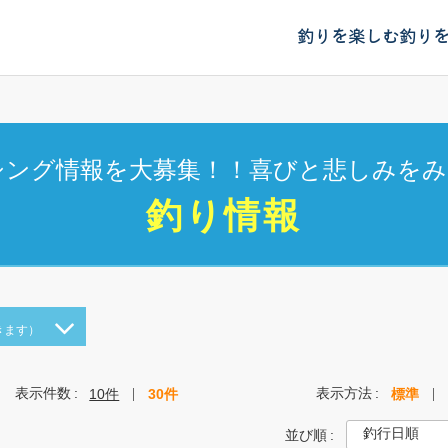
釣りを楽しむ
釣り
シング情報を大募集！！喜びと悲しみをみ
釣り情報
きます）
表示件数
表示方法
10件
30件
標準
並び順