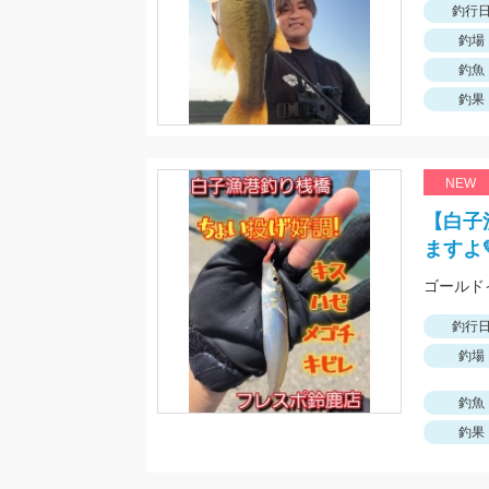
釣行
釣場
釣魚
釣果
NEW
【白子
ますよ
ゴールド
釣行
釣場
釣魚
釣果