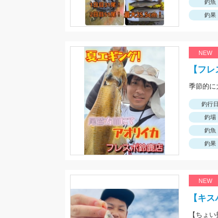
釣魚
釣果
NEW
【フレ
釣行
釣場
釣魚
釣果
NEW
【キス