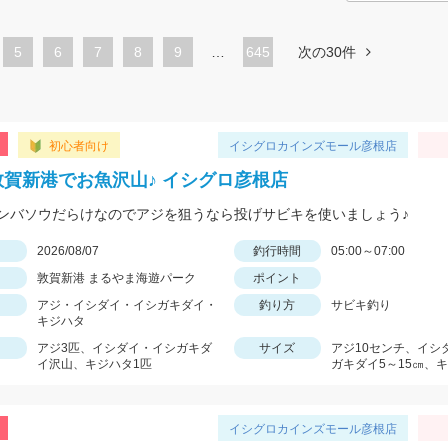
ペ
5
ペ
6
ペ
7
ペ
8
ペ
9
…
645
次の30件
ー
ー
ー
ー
ー
ジ
ジ
ジ
ジ
ジ
初心者向け
イシグロカインズモール彦根店
敦賀新港でお魚沢山♪ イシグロ彦根店
ンバソウだらけなのでアジを狙うなら投げサビキを使いましょう♪
日
2026/08/07
釣行時間
05:00～07:00
敦賀新港 まるやま海遊パーク
ポイント
アジ・イシダイ・イシガキダイ・
釣り方
サビキ釣り
キジハタ
アジ3匹、イシダイ・イシガキダ
サイズ
アジ10センチ、イシ
イ沢山、キジハタ1匹
ガキダイ5～15㎝、キ
イシグロカインズモール彦根店