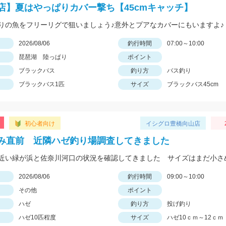
店】夏はやっぱりカバー撃ち【45cmキャッチ】
りの魚をフリーリグで狙いましょう♪意外とプアなカバーにもいますよ♪
日
2026/08/06
釣行時間
07:00～10:00
琵琶湖 陸っぱり
ポイント
ブラックバス
釣り方
バス釣り
ブラックバス1匹
サイズ
ブラックバス45cm
初心者向け
イシグロ豊橋向山店
み直前 近隣ハゼ釣り場調査してきました
日
2026/08/06
釣行時間
09:00～10:00
その他
ポイント
ハゼ
釣り方
投げ釣り
ハゼ10匹程度
サイズ
ハゼ10ｃｍ～12ｃｍ