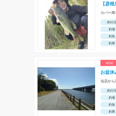
【彦根
カバー周
釣行
釣場
釣魚
釣果
NEW
お盆休
釣行
釣場
釣魚
釣果