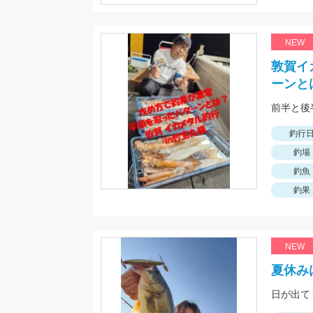
NEW
敦賀イ
ーンと
釣行
釣場
釣魚
釣果
NEW
夏休み
日が出て