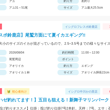
アユ
釣り方
友釣り
アユ31～51尾
サイズ
アユ最大25.5cm
イシグロフレスポ鈴鹿店
スポ鈴鹿店】尾鷲方面にて夏イカエギング!!
日
2026/08/04
釣行時間
11:00～12:00
尾鷲周辺
ポイント
アオリイカ
釣り方
エギング
アオリイカ１杯
サイズ
アオリイカ胴長22cm 
初心者向け
イシグロ中川かの里店
ハゼ釣れてます！】五目も狙える！新舞子マリンパーク