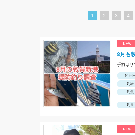
カ
1
ペ
2
ペ
3
ペ
4
レ
ー
ー
ー
ン
ジ
ジ
ジ
ト
NEW
ペ
8月も
ー
手前はサ
ジ
釣行
釣場
釣魚
釣果
NEW