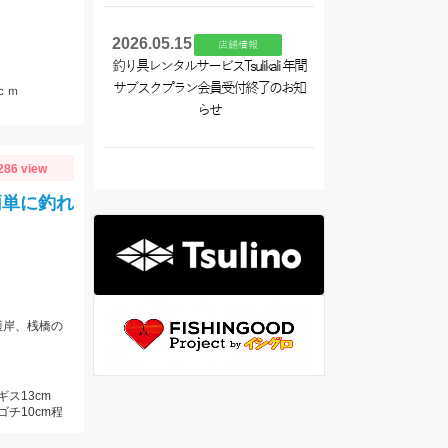
2026.05.15
店舗情報
釣り具レンタルサービスTsulikali 年間
サブスクプラン会員受付終了のお知
ｃｍ
らせ
286 view
簡単に釣れ
護岸、桟橋の
ギス13cm
ゴチ10cm程