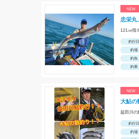
NEW
忠栄丸
121㎝
釣行
釣場
釣魚
釣果
NEW
大鮎の
釣行
釣場