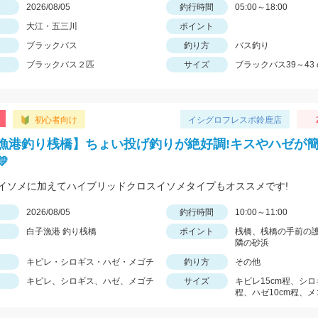
日
2026/08/05
釣行時間
05:00～18:00
大江・五三川
ポイント
ブラックバス
釣り方
バス釣り
ブラックバス２匹
サイズ
ブラックバス39～43
初心者向け
イシグロフレスポ鈴鹿店
漁港釣り桟橋】ちょい投げ釣りが絶好調!キスやハゼが

イソメに加えてハイブリッドクロスイソメタイプもオススメです!
日
2026/08/05
釣行時間
10:00～11:00
白子漁港 釣り桟橋
ポイント
桟橋、桟橋の手前の
隣の砂浜
キビレ・シロギス・ハゼ・メゴチ
釣り方
その他
キビレ、シロギス、ハゼ、メゴチ
サイズ
キビレ15cm程、シロ
程、ハゼ10cm程、メ