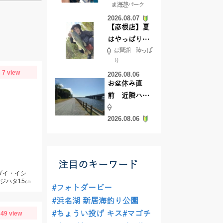
ま海遊パーク
根店
2026.08.07
【彦根店】夏
はやっぱりカ
琵琶湖 陸っぱ
バー撃ち
り
【45cmキャ
7 view
2026.08.06
ッチ】
お盆休み直
前 近隣ハゼ
釣り場調査し
2026.08.06
てきました
注目のキーワード
ダイ・イシ
ジハタ15㎝
#フォトダービー
#浜名湖 新居海釣り公園
#ちょうい投げ キス
#マゴチ
49 view