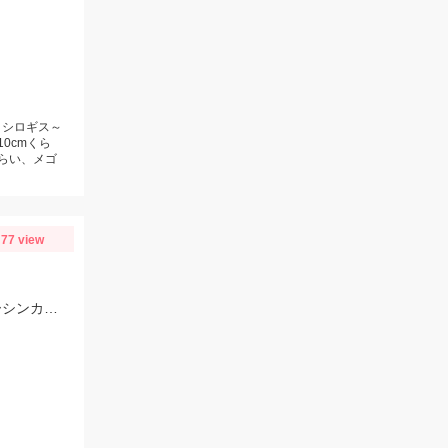
、シロギス～
10cmくら
くらい、メゴ
77 view
短時間で油ヶ淵へブラックバス釣りへ！ ジャッカルフリックシェイク3.8のノーシンカーワッキーでGET!