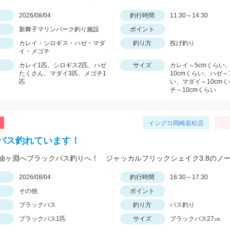
日
2026/08/04
釣行時間
11:30～14:30
新舞子マリンパーク釣り施設
ポイント
カレイ・シロギス・ハゼ・マダ
釣り方
投げ釣り
イ・メゴチ
カレイ1匹、シロギス2匹、ハゼ
サイズ
カレイ～5cmくらい
たくさん、マダイ3匹、メゴチ1
10cmくらい、ハゼ～
匹
い、マダイ～10cm
チ～10cmくらい
イシグロ岡崎若松店
バス釣れています！
日
2026/08/04
釣行時間
16:30～17:30
その他
ポイント
ブラックバス
釣り方
バス釣り
ブラックバス1匹
サイズ
ブラックバス27㎝