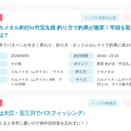
イシグロ名東引山店
カメタル釣行in竹宝丸様 釣り方で釣果が激変！竿頭を
は？
日
2026/08/05
釣行時間
18:00～23:10
その他
ポイント
敦賀 色が浜「竹宝丸
スルメイカ（ムギイカ）・マイカ
釣り方
イカメタル
スルメイカ（ムギイカ）6杯、マ
サイズ
スルメイカ（ムギイ
イカ32杯
25ｃｍ、マイカ最大
イシグロ鳴海店
は大江・五三川でバスフィッシング♪
くると非常に暑いので熱中症対策を忘れずに！！