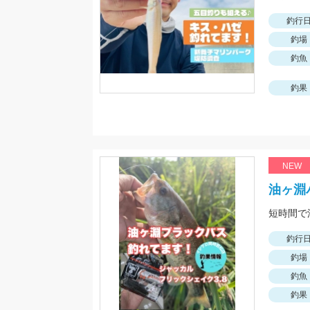
釣行
釣場
釣魚
釣果
NEW
油ヶ淵
釣行
釣場
釣魚
釣果