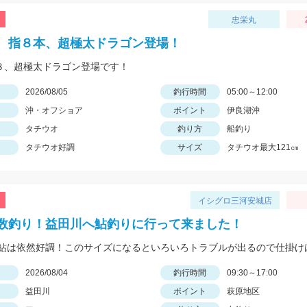
忠栄丸
、指８本、超極太ドラゴン登場！
指８、超極太ドラゴン登場です！
日
2026/08/05
釣行時間
05:00～12:00
沖・オフショア
ポイント
伊良湖沖
タチウオ
釣り方
船釣り
タチウオ好調
サイズ
タチウオ最大121㎝
イシグロ三河安城店
数釣り！益田川へ鮎釣りに行って来ました！
日
2026/08/04
釣行時間
09:30～17:00
益田川
ポイント
萩原地区