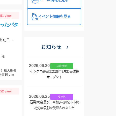
セール情報を見る
51 view
イベント情報を見る
取ったパタ
前半と後半でパターンが大きく変わり、釣り方・タックルセレクトで釣果に差が出た日でした。最近の傾向としてケイムラ系カラーは必須ですので必ず持って行ってください。
お知らせ
」様
2026.06.30
店舗情報
カ）最大胴長
イシグロ磐田店 2026年6月30日改装
胴長30ｃｍ
オープン！
52 view
2026.06.25
その他
石黒 衆 会長が、令和8年浜松市市勢
功労者表彰を受彰されました