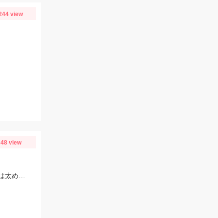
244 view
48 view
益田川の鮎は依然好調！このサイズになるといろいろトラブルが出るので仕掛けは太めがおすすめです！針は7.5号～８号！三河安城店岩崎釣行