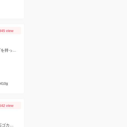
345 view
季節的に大小のサイズのイカが混ざっているので、2.5~3.5号までの様々なサイズを持っていきましょう!!
410g
642 view
【ちょい投げ釣りオススメ】仕掛：投げ釣り仕掛7号2本針。天秤：7号。エサ：石ゴカイorゴールドイソメ。誘い方：サビいて止めての繰り返し。