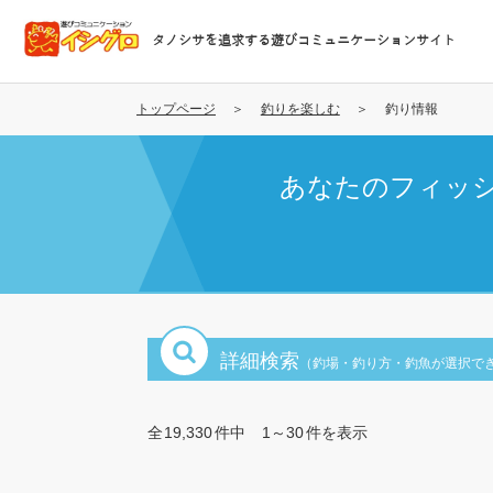
メ
イ
タノシサを追求する遊びコミュニケーションサイト
ン
コ
ン
トップページ
釣りを楽しむ
釣り情報
テ
ン
あなたのフィッ
ツ
に
移
動
詳細検索
（釣場・釣り方・釣魚が選択で
全
19,330
件中
1～30
件を表示