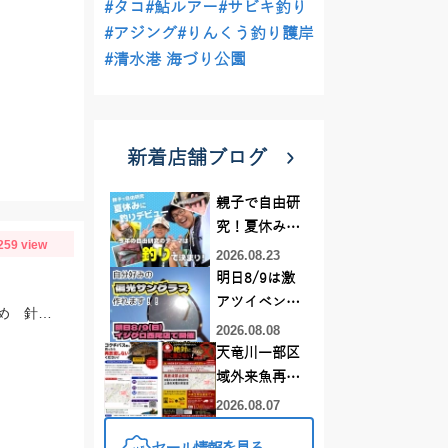
#タコ
#鮎ルアー
#サビキ釣り
#アジング
#りんくう釣り護岸
#清水港 海づり公園
新着店舗ブログ
親子で自由研
究！夏休みに
259 view
釣りデビュー
2026.08.23
明日8/9は激
アツイベント
当店から近い緑が浜と佐奈川河口の状況を確認してきました サイズはまだ小さめ 針サイズは6号がよさそうです
日！！！～オ
2026.08.08
ーダー偏光グ
天竜川一部区
ラス受注会～
域外来魚再放
流禁止となり
2026.08.07
ました