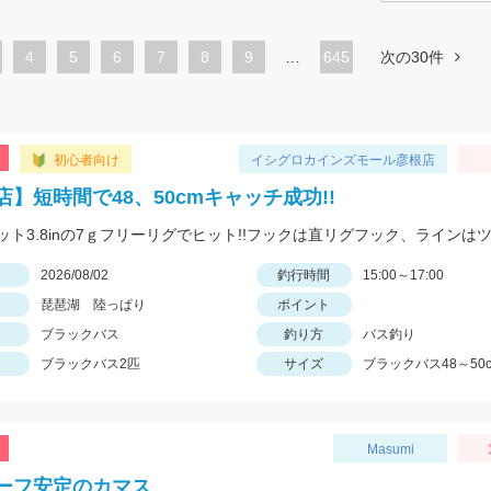
ペ
4
ペ
5
ペ
6
ペ
7
ペ
8
ペ
9
…
645
次の30件
ー
ー
ー
ー
ー
ー
ジ
ジ
ジ
ジ
ジ
ジ
初心者向け
イシグロカインズモール彦根店
店】短時間で48、50cmキャッチ成功!!
日
2026/08/02
釣行時間
15:00～17:00
琵琶湖 陸っぱり
ポイント
ブラックバス
釣り方
バス釣り
ブラックバス2匹
サイズ
ブラックバス48～50
Masumi
ーフ安定のカマス