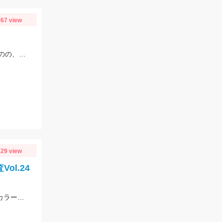
67 view
尺アジ、青物狙いでジグサビキで釣りを開始し、カマスがちょこちょこ釣れるものの、狙いの魚は釣れず…。そこで先週、スズキ、イシモチを釣ることができたモッチーリグをセット！スパテラを使ってシャクりながら誘っていると、ゴンっと強い当たりがあり、なかなか歯ごたえのある引きを楽しみながら慎重に引き上げると、正体はマゴチでした。人生初マゴチの喜びと、モッチーリグで釣れたことの驚きでとても充実した釣行でした。絡まないし、ちゃんと釣れるし、モッチーリグに心から感謝しています( ´ ▽ ` )ﾉ
29 view
l.24
南伊勢の三吉丸さんでイカメテル行ってきました♪メタルは15～25号！！ヒットカラーは定番の赤緑、オレンジブラックゼブラ、ケイムラブルーなどに好反応♬マイカのサイズも大きくなってきており数、型ともに狙える今がベストタイミングです!(^^)!