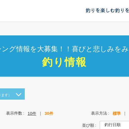
釣りを楽しむ
釣り
シング情報を大募集！！喜びと悲しみをみ
釣り情報
きます）
表示件数
表示方法
10件
30件
標準
並び順