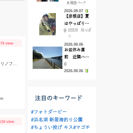
ま海遊パーク
根店
2026.08.07
【彦根店】夏
はやっぱりカ
琵琶湖 陸っぱ
バー撃ち
り
【45cmキャ
76 view
2026.08.06
ッチ】
お盆休み直
前 近隣ハゼ
ブルフラット3.8inの7ｇフリーリグでヒット!!フックは直リグフック、ラインはツリノフロロがオススメです!!カバー撃ちが熱い時期になってきましたよ♪
釣り場調査し
2026.08.06
てきました
注目のキーワード
cm
#フォトダービー
#浜名湖 新居海釣り公園
130 view
#ちょうい投げ キス
#マゴチ