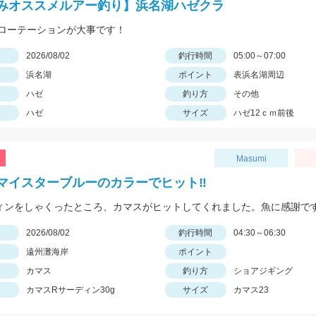
みオススメルアー釣り】浜名湖ハゼクラ
ローテーションが大事です！
日
2026/08/02
釣行時間
05:00～07:00
浜名湖
ポイント
表浜名湖周辺
ハゼ
釣り方
その他
ハゼ
サイズ
ハゼ12ｃｍ前後
Masumi
マイスターブルーのカラーでヒット‼️
日
2026/08/02
釣行時間
04:30～06:30
遠州灘海岸
ポイント
カマス
釣り方
ショアジギング
カマスRサーディン30g
サイズ
カマス23