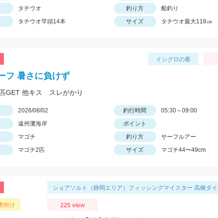
タチウオ
釣り方
船釣り
タチウオ竿頭14本
サイズ
タチウオ最大118㎝
イシグロの客
ーフ 暑さに負けず
2匹GET 他キス スレがかり
日
2026/08/02
釣行時間
05:30～09:00
遠州灘海岸
ポイント
マゴチ
釣り方
サーフルアー
マゴチ2匹
サイズ
マゴチ44〜49cm
ショアソルト（静岡エリア）フィッシングマイスター 高橋ダイ
者向け
225 view