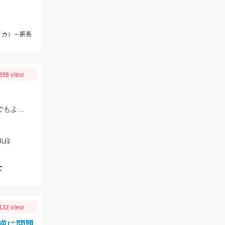
イカ）～胴長
298 view
イカメタル好調です♪カラーは赤黄・青・赤緑・ピンクなどに好反応！20～10ｍでもよく釣れるので、15号以下の軽いメタルもあるといいです‼
吉丸様
で
132 view
逆に問題