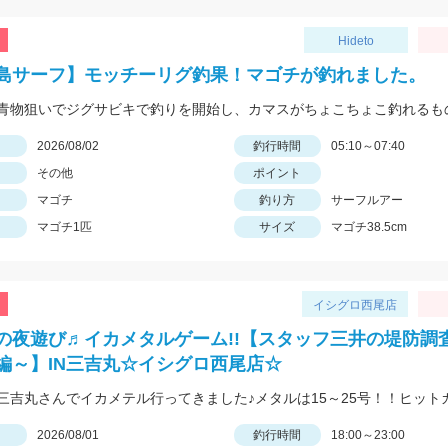
Hideto
島サーフ】モッチーリグ釣果！マゴチが釣れました。
日
2026/08/02
釣行時間
05:10～07:40
その他
ポイント
マゴチ
釣り方
サーフルアー
マゴチ1匹
サイズ
マゴチ38.5cm
イシグロ西尾店
の夜遊び♬イカメタルゲーム!!【スタッフ三井の堤防調査Vo
編～】IN三吉丸☆イシグロ西尾店☆
日
2026/08/01
釣行時間
18:00～23:00