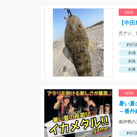
NEW
【中田
釣行
釣場
釣魚
釣果
NEW
暑い夏
～番外
釣行