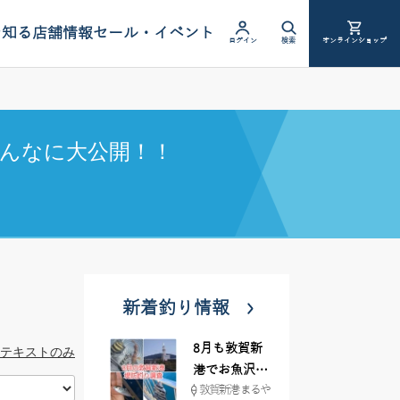
を知る
店舗情報
セール・イベント
ログイン
検索
オンラインショップ
んなに大公開！！
新着釣り情報
8月も敦賀新
テキストのみ
港でお魚沢山
敦賀新港 まるや
♪ イシグロ彦