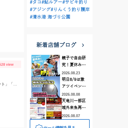
#タコ
#鮎ルアー
#サビキ釣り
#アジング
#りんくう釣り護岸
#清水港 海づり公園
新着店舗ブログ
親子で自由研
528 view
究！夏休みに
釣りデビュー
2026.08.23
明日8/9は激
根掛かりが少ない泥底は掛かりの良い「ダイワ シルバーウルフフックSSストレート」「がまかつ 触角フック」がGOOD！
アツイベント
日！！！～オ
2026.08.08
ーダー偏光グ
天竜川一部区
ラス受注会～
域外来魚再放
流禁止となり
2026.08.07
ました