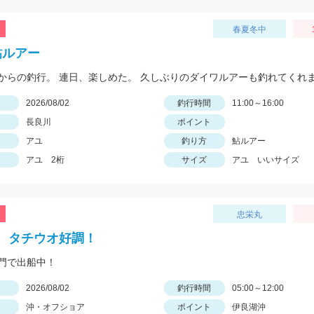
春夏冬中
 鮎ルアー
からの釣行。 連日、楽しめた。 久しぶりのダイワルアーも釣れてくれ
日
2026/08/02
釣行時間
11:00～16:00
長良川
ポイント
アユ
釣り方
鮎ルアー
アユ 2桁
サイズ
アユ いいサイズ
忠栄丸
、タチウオ好調！
門で出船中！
日
2026/08/02
釣行時間
05:00～12:00
沖・オフショア
ポイント
伊良湖沖