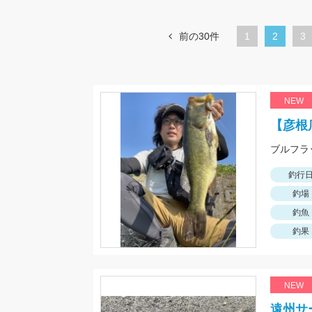
前の30件
1
カ
2
ペ
3
レ
ー
ン
ジ
ト
NEW
ペ
【彦根
ー
ジ
釣行
釣場
釣魚
釣果
NEW
遠州サ