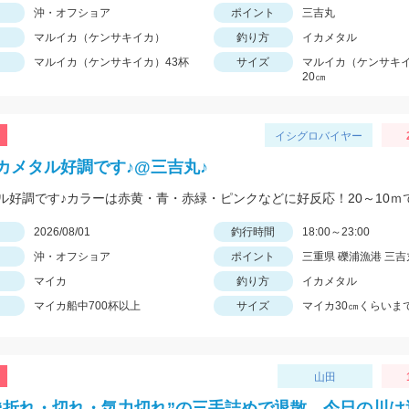
沖・オフショア
ポイント
三吉丸
マルイカ（ケンサキイカ）
釣り方
イカメタル
マルイカ（ケンサキイカ）43杯
サイズ
マルイカ（ケンサキ
20㎝
イシグロバイヤー
カメタル好調です♪@三吉丸♪
日
2026/08/01
釣行時間
18:00～23:00
沖・オフショア
ポイント
三重県 礫浦漁港 三
マイカ
釣り方
イカメタル
マイカ船中700杯以上
サイズ
マイカ30㎝くらいま
山田
“折れ・切れ・気力切れ”の三手詰めで退散。今日の川は