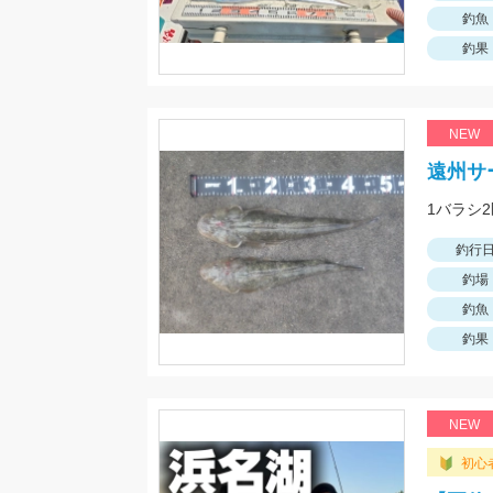
釣魚
釣果
NEW
遠州サ
1バラシ
釣行
釣場
釣魚
釣果
NEW
初心