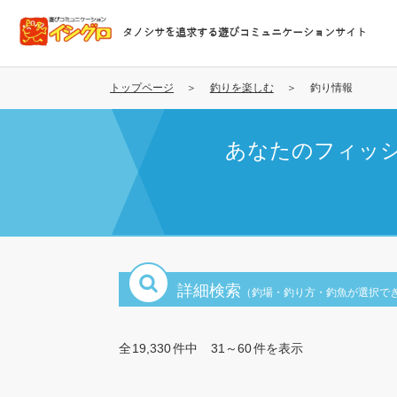
メ
イ
タノシサを追求する遊びコミュニケーションサイト
ン
コ
ン
トップページ
釣りを楽しむ
釣り情報
テ
ン
あなたのフィッ
ツ
に
移
動
詳細検索
（釣場・釣り方・釣魚が選択で
全
19,330
件中
31～60
件を表示