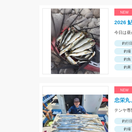
NEW
2026
今日は昼
釣行
釣場
釣魚
釣果
NEW
忠栄丸
テンヤ専
釣行
釣場