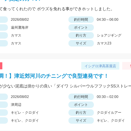
て食ってくれたので ボウズを免れる事ができホットしました。
日
2026/08/02
釣行時間
04:30～06:00
遠州灘海岸
ポイント
カマス
釣り方
ショアジギング
カマス
サイズ
カマス23
イシグロ津高茶屋店
調！】津近郊河川のチニングで良型連発です！
日
2026/08/02
釣行時間
00:30～02:00
津周辺
ポイント
キビレ・クロダイ
釣り方
クロダイルアー
キビレ、クロダイ
サイズ
キビレ、クロダイ