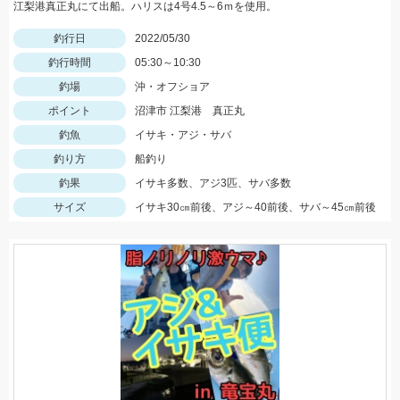
江梨港真正丸にて出船。ハリスは4号4.5～6ｍを使用。
釣行日
2022/05/30
釣行時間
05:30～10:30
釣場
沖・オフショア
ポイント
沼津市 江梨港 真正丸
釣魚
イサキ・アジ・サバ
釣り方
船釣り
釣果
イサキ多数、アジ3匹、サバ多数
サイズ
イサキ30㎝前後、アジ～40前後、サバ～45㎝前後