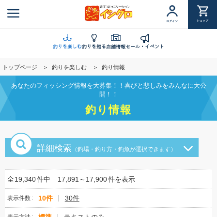
メ
イ
ショップ
ログイン
ン
コ
ン
釣りを楽しむ
釣りを知る
店舗情報
セール・イベント
テ
トップページ
釣りを楽しむ
釣り情報
ン
ツ
あなたのフィッシング情報を大募集！！喜びと悲しみをみんなに大公
に
開！！
移
釣り情報
動
詳細検索
（釣場・釣り方・釣魚が選択できます）
全
19,340
件中
17,891～17,900
件を表示
10件
30件
表示件数