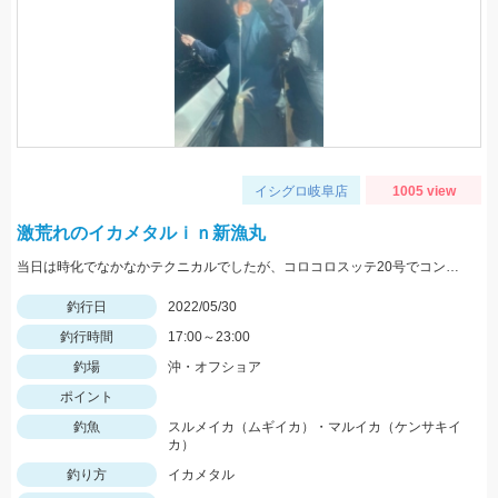
イシグロ岐阜店
1005 view
激荒れのイカメタルｉｎ新漁丸
当日は時化でなかなかテクニカルでしたが、コロコロスッテ20号でコンスタントに釣る事が出来ました！
釣行日
2022/05/30
釣行時間
17:00～23:00
釣場
沖・オフショア
ポイント
釣魚
スルメイカ（ムギイカ）・マルイカ（ケンサキイ
カ）
釣り方
イカメタル