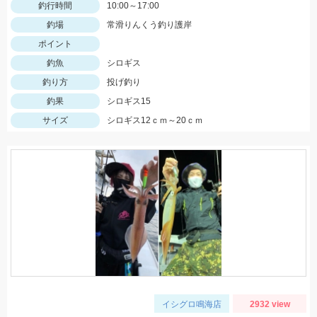
釣行時間
10:00～17:00
釣場
常滑りんくう釣り護岸
ポイント
釣魚
シロギス
釣り方
投げ釣り
釣果
シロギス15
サイズ
シロギス12ｃｍ～20ｃｍ
イシグロ鳴海店
2932 view