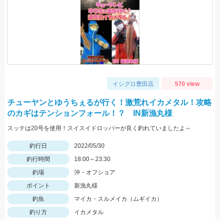
イシグロ豊田店
570 view
チューヤンとゆうちぇるが行く！激荒れイカメタル！攻略
のカギはテンションフォール！？ IN新漁丸様
スッテは20号を使用！スイスイドロッパーが良く釣れていましたよ～
釣行日
2022/05/30
釣行時間
18:00～23:30
釣場
沖・オフショア
ポイント
新漁丸様
釣魚
マイカ・スルメイカ（ムギイカ）
釣り方
イカメタル