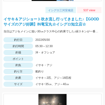
イシグロ三河安城店
537 view
イサキ＆アジショート吹き流し行ってきました♪【GOOD
サイズのアジ好調】IN竜宝丸☆イシグロ知立店☆
当日はアジをメインに狙い30㎝クラス中心の釣果でした♪緑スキンが一番反応が良く連掛けもありましたよ♪
釣行日
2022/05/30
釣行時間
05:30～12:30
釣場
沖・オフショア
ポイント
釣魚
イサキ・アジ
釣り方
船釣り
釣果
イサキ～2匹、アジ～18匹程
サイズ
イサキ~35㎝、アジ～40㎝