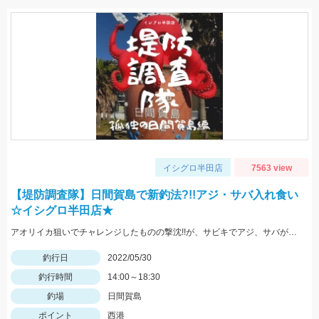
イシグロ半田店
7563 view
【堤防調査隊】日間賀島で新釣法?!!アジ・サバ入れ食い
☆イシグロ半田店★
アオリイカ狙いでチャレンジしたものの撃沈!!が、サビキでアジ、サバが入れ食い!!豆アジマッチとサビキ三昧をお忘れなく!
釣行日
2022/05/30
釣行時間
14:00～18:30
釣場
日間賀島
ポイント
西港