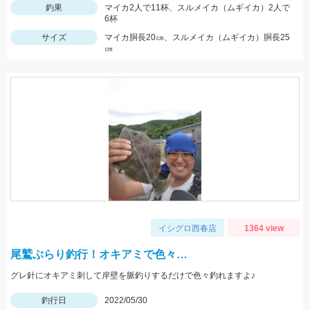
釣果
マイカ2人で11杯、スルメイカ（ムギイカ）2人で
6杯
サイズ
マイカ胴長20㎝、スルメイカ（ムギイカ）胴長25
㎝
イシグロ西春店
1364 view
尾鷲ぶらり釣行！オキアミで色々…
グレ針にオキアミ刺して岸壁を脈釣りするだけで色々釣れますよ♪
釣行日
2022/05/30