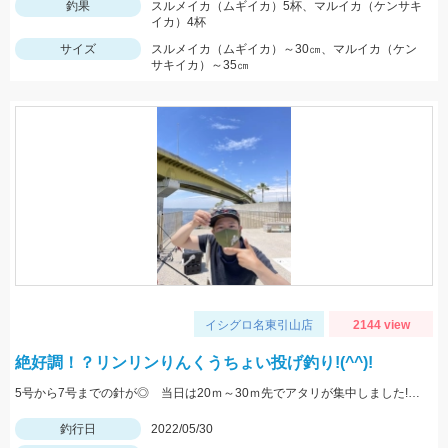
釣果
スルメイカ（ムギイカ）5杯、マルイカ（ケンサキ
イカ）4杯
サイズ
スルメイカ（ムギイカ）～30㎝、マルイカ（ケン
サキイカ）～35㎝
イシグロ名東引山店
2144 view
絶好調！？リンリンりんくうちょい投げ釣り!(^^)!
5号から7号までの針が◎ 当日は20ｍ～30ｍ先でアタリが集中しました!! 浜翔!!!感度ヨシ！！軽さ抜群！！
釣行日
2022/05/30