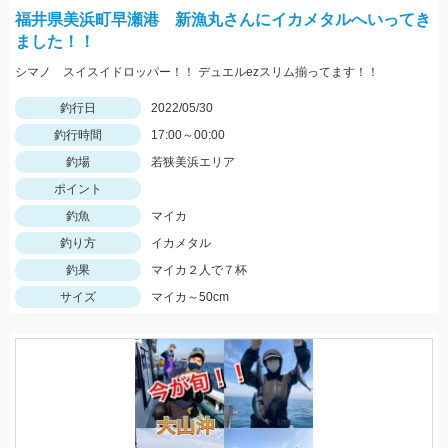
福井県美浜町早瀬港 新漁丸さんにイカメタルへいってき
ました！！
シマノ スイスイドロッパー！！ デュエルezスリム揃ってます！！
釣行日
2022/05/30
釣行時間
17:00～00:00
釣場
若狭美浜エリア
ポイント
釣魚
マイカ
釣り方
イカメタル
釣果
マイカ２人で７杯
サイズ
マイカ～50cm