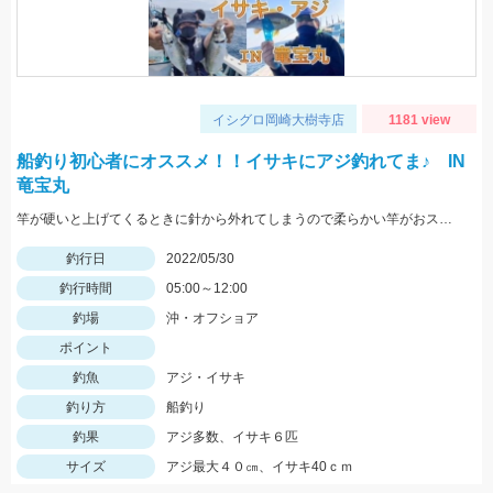
イシグロ岡崎大樹寺店
1181 view
船釣り初心者にオススメ！！イサキにアジ釣れてま♪ IN
竜宝丸
竿が硬いと上げてくるときに針から外れてしまうので柔らかい竿がおススメです！
釣行日
2022/05/30
釣行時間
05:00～12:00
釣場
沖・オフショア
ポイント
釣魚
アジ・イサキ
釣り方
船釣り
釣果
アジ多数、イサキ６匹
サイズ
アジ最大４０㎝、イサキ40ｃｍ