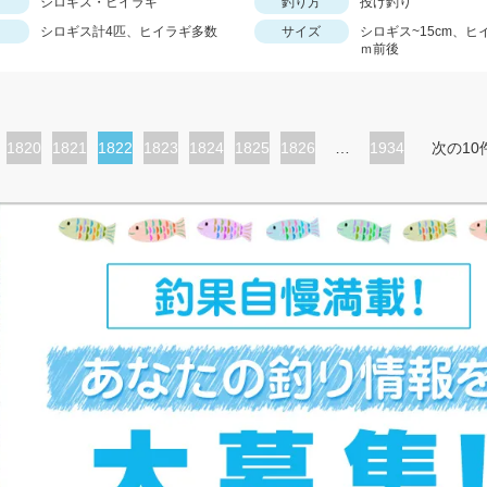
シロギス・ヒイラギ
釣り方
投げ釣り
シロギス計4匹、ヒイラギ多数
サイズ
シロギス~15cm、ヒ
ｍ前後
ペ
1820
ペ
1821
カ
1822
ペ
1823
ペ
1824
ペ
1825
ペ
1826
…
1934
次の10
ー
ー
レ
ー
ー
ー
ー
ジ
ジ
ン
ジ
ジ
ジ
ジ
ト
ペ
ー
ジ