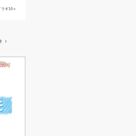
イラギ10ｃ
件