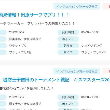
イシグロカインズモール彦根店
3
釣果情報！田原サーフでブリ！！！
ビーチウォーカー フリッパーでの釣果とのこと！
日
2022/05/07
釣行時間
05:00～06:00
渥美半島・伊良湖岬周辺
ポイント
ワラサ・ブリ
釣り方
ショアジギング
ワラサ・ブリ1匹
サイズ
ワラサ・ブリ80cm
イシグロカインズモール彦根店
1
 堤防王子吉田のトーナメント戦記 キスマスターズ20
度抜群の石ゴカイを使用しました！
日
2022/05/07
釣行時間
06:00～12:00
渥美半島・伊良湖岬周辺
ポイント