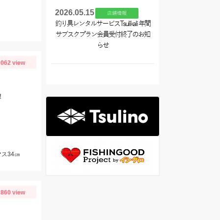
2026.05.15
店舗情報
釣り具レンタルサービスTsulikali 年間
サブスクプラン会員受付終了のお知
らせ
062 view
！
ス34㎝
860 view