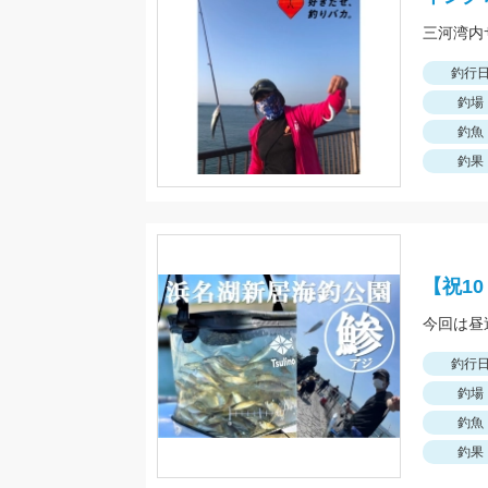
三河湾内
釣行
釣場
釣魚
釣果
【祝1
釣行
釣場
釣魚
釣果