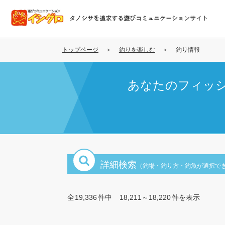
メ
イ
タノシサを追求する遊びコミュニケーションサイト
ン
コ
ン
トップページ
釣りを楽しむ
釣り情報
テ
ン
あなたのフィッ
ツ
に
移
動
詳細検索
（釣場・釣り方・釣魚が選択で
全
19,336
件中
18,211～18,220
件を表示