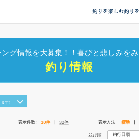
釣りを楽しむ
釣り
シング情報を大募集！！喜びと悲しみをみ
釣り情報
きます）
表示件数
表示方法
10件
30件
標準
並び順