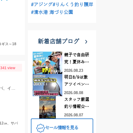
#アジング
#りんくう釣り護岸
#清水港 海づり公園
新着店舗ブログ
ロギス～18
親子で自由研
究！夏休みに
341 view
釣りデビュー
2026.08.23
明日8/9は激
アツイベント
今回は昼過ぎにゆっくり食材確保で浜名湖新居海釣り公園へ！サビキでアジやサバ、イワシが大漁！！！
日！！！～オ
2026.08.08
ーダー偏光グ
スタッフ厳選
ラス受注会～
釣り情報☆彡
連休は何釣り
2026.08.07
に行こう
12㎝、サバ
セール情報を見る
♪【イシグロ