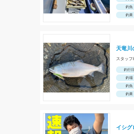
釣魚
釣果
天竜川
スタッフ
釣行
釣場
釣魚
釣果
イシグ