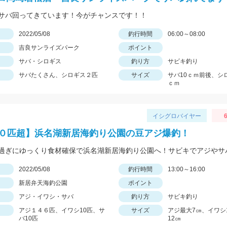
サバ回ってきています！今がチャンスです！！
日
2022/05/08
釣行時間
06:00～08:00
吉良サンライズパーク
ポイント
サバ・シロギス
釣り方
サビキ釣り
サバたくさん、シロギス２匹
サイズ
サバ10ｃｍ前後、シ
ｃｍ
イシグロバイヤー
6
0０匹超】浜名湖新居海釣り公園の豆アジ爆釣！
日
2022/05/08
釣行時間
13:00～16:00
新居弁天海釣公園
ポイント
アジ・イワシ・サバ
釣り方
サビキ釣り
アジ１４６匹、イワシ10匹、サ
サイズ
アジ最大7㎝、イワシ
バ10匹
12㎝