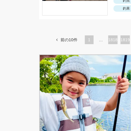
釣魚
釣果
前の10件
1
…
ペ
1818
ペ
1819
ー
ー
ジ
ジ