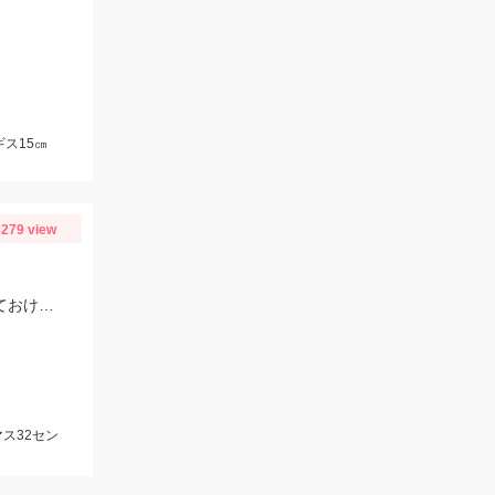
ス15㎝
279 view
サツキマスシーズンですね。ルアーは迷ったらリュウキ70Sの鮎カラーを選択しておけば間違いないです。
ス32セン