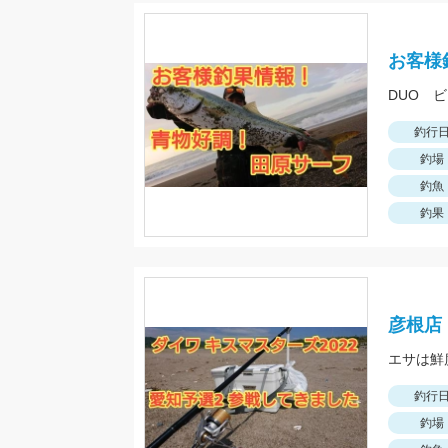
お客様
DUO 
釣行
釣場
釣魚
釣果
彦根店
エサは鮮
釣行
釣場