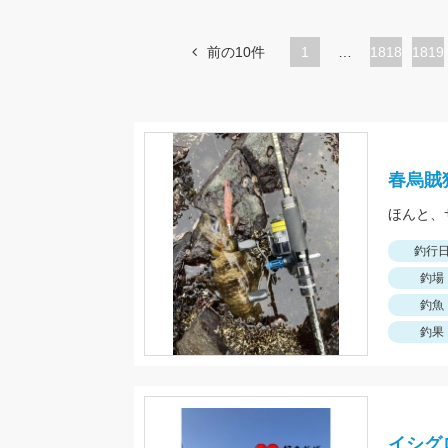
前の10件
1
…
ペ
1818
ペ
1819
ー
ー
ジ
ジ
春烏賊
ほんと、
釣行
釣場
釣魚
釣果
イシグ