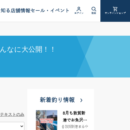
を知る
店舗情報
セール・イベント
ログイン
検索
オンラインショップ
んなに大公開！！
新着釣り情報
8月も敦賀新
テキストのみ
港でお魚沢山
敦賀新港 まるや
♪ イシグロ彦