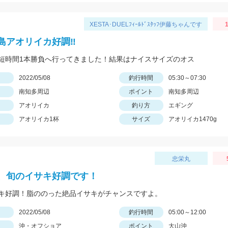
XESTA･DUELﾌｨｰﾙﾄﾞｽﾀｯﾌ伊藤ちゃんです
島アオリイカ好調‼️
短時間1本勝負へ行ってきました！結果はナイスサイズのオス
日
2022/05/08
釣行時間
05:30～07:30
南知多周辺
ポイント
南知多周辺
アオリイカ
釣り方
エギング
アオリイカ1杯
サイズ
アオリイカ1470g
忠栄丸
、旬のイサキ好調です！
キ好調！脂ののった絶品イサキがチャンスですよ。
日
2022/05/08
釣行時間
05:00～12:00
沖・オフショア
ポイント
大山沖