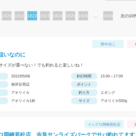
ペ
1820
ペ
1821
カ
1822
ペ
1823
ペ
1824
ペ
1825
ペ
1826
…
1934
次の10
ー
ー
レ
ー
ー
ー
ー
ジ
ジ
ン
ジ
ジ
ジ
ジ
ト
野中功二
ペ
狙いなのに
ー
サイズが選べない！でも釣れると楽しいね！
ジ
日
2022/05/08
釣行時間
15:00～17:00
南伊豆周辺
ポイント
アオリイカ
釣り方
エギング
アオリイカ1杯
サイズ
アオリイカ500g
イシグロ岡崎若松店
1
ロ岡崎若松店 吉良サンライズパークでサバ釣れてます