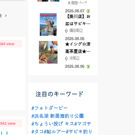
ま海遊パーク
根店
2026.08.07
件
【掛川店】お
盆はサビキ釣
福田周辺
りいきません
か?
2026.08.06
684 view
★イシグロ津
高茶屋店★津
津周辺
近郊ハゼ釣れ
てます！
2026.08.06
注目のキーワード
#フォトダービー
#浜名湖 新居海釣り公園
941 view
#ちょうい投げ キス
#マゴチ
#タコ
#鮎ルアー
#サビキ釣り
！！