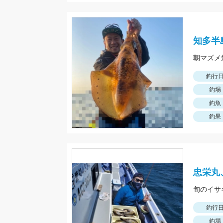
知多半
朝マズメ
釣行
釣場
釣魚
釣果
忠栄丸
旬のイサ
釣行
釣場