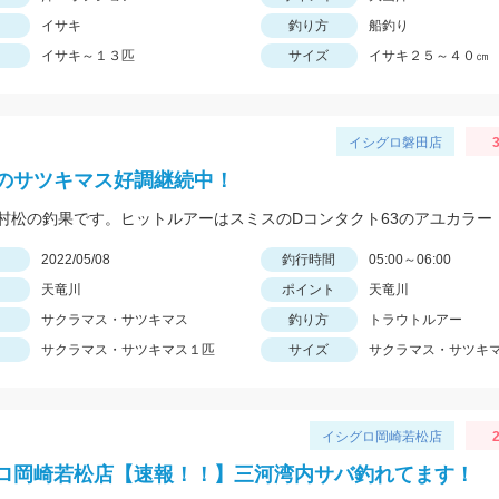
イサキ
釣り方
船釣り
イサキ～１３匹
サイズ
イサキ２５～４０㎝
イシグロ磐田店
3
のサツキマス好調継続中！
村松の釣果です。ヒットルアーはスミスのDコンタクト63のアユカラー
日
2022/05/08
釣行時間
05:00～06:00
天竜川
ポイント
天竜川
サクラマス・サツキマス
釣り方
トラウトルアー
サクラマス・サツキマス１匹
サイズ
サクラマス・サツキマ
イシグロ岡崎若松店
2
ロ岡崎若松店【速報！！】三河湾内サバ釣れてます！