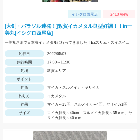
イシグロ西尾店
2413 view
[大剣・パラソル連発！]敦賀イカメタル良型好調！！in一
美丸[イシグロ西尾店]
一美丸さまで日本海イカメタルに行ってきました！EZスリム・スイスイドロッパーで大剣・パラソルマイカ＆良型ヤリイカGET！
釣行日
2022/05/07
釣行時間
17:30～11:30
釣場
敦賀エリア
ポイント
釣魚
マイカ・スルメイカ・ヤリイカ
釣り方
イカメタル
釣果
マイカ～13匹、スルメイカ～4匹、ヤリイカ1匹
サイズ
マイカ胴長～40cm、スルメイカ胴長～35ｃｍ、ヤ
リイカ胴長～40ｃｍ