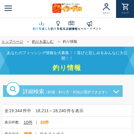
メ
イ
ショップ
ログイン
ン
コ
ン
釣りを楽しむ
釣りを知る
店舗情報
セール・イベント
テ
トップページ
釣りを楽しむ
釣り情報
ン
ツ
あなたのフィッシング情報を大募集！！喜びと悲しみをみんなに大公
に
開！！
移
釣り情報
動
詳細検索
（釣場・釣り方・釣魚が選択できます）
全
19,344
件中
18,211～18,240
件を表示
10件
30件
表示件数