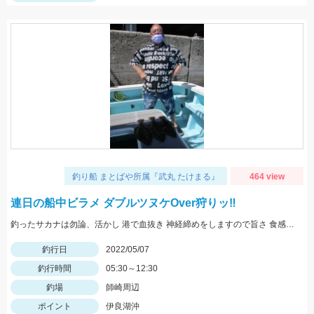
釣り船 まとばや所属『武丸 たけまる』
464 view
連日の船中ビラメ ダブルツヌケOver狩りッ‼︎
釣ったサカナは勿論、活かし 港で血抜き 神経締めをしますので旨さ 食感が違い過ぎますッ(°▽°)b
釣行日
2022/05/07
釣行時間
05:30～12:30
釣場
師崎周辺
ポイント
伊良湖沖