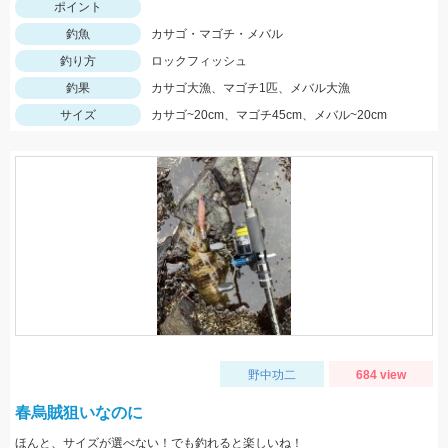
ポイント
釣魚
カサゴ・マゴチ・メバル
釣り方
ロックフィッシュ
釣果
カサゴ大漁、マゴチ1匹、メバル大漁
サイズ
カサゴ~20cm、マゴチ45cm、メバル~20cm
野中功二
684 view
春烏賊狙いなのに
ほんと、サイズが選べない！でも釣れると楽しいね！