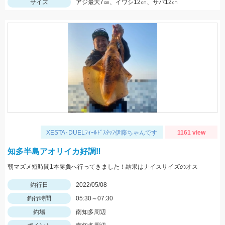
サイズ
アジ最大7㎝、イワシ12㎝、サバ12㎝
XESTA･DUELﾌｨｰﾙﾄﾞｽﾀｯﾌ伊藤ちゃんです
1161 view
知多半島アオリイカ好調‼️
朝マズメ短時間1本勝負へ行ってきました！結果はナイスサイズのオス
釣行日
2022/05/08
釣行時間
05:30～07:30
釣場
南知多周辺