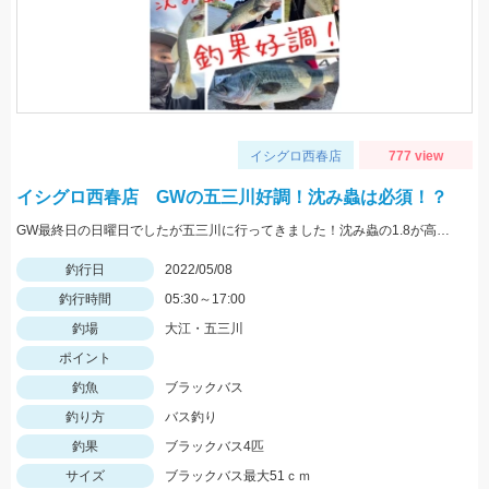
イシグロ西春店
777 view
イシグロ西春店 GWの五三川好調！沈み蟲は必須！？
GW最終日の日曜日でしたが五三川に行ってきました！沈み蟲の1.8が高反応でした！沈み蟲1.8のズル引きで釣果を出せてオフセットフックなので根掛かりも少なくてオススメですよ！
釣行日
2022/05/08
釣行時間
05:30～17:00
釣場
大江・五三川
ポイント
釣魚
ブラックバス
釣り方
バス釣り
釣果
ブラックバス4匹
サイズ
ブラックバス最大51ｃｍ