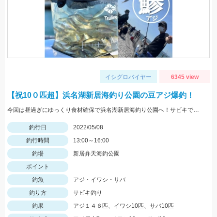
イシグロバイヤー
6345 view
【祝10０匹超】浜名湖新居海釣り公園の豆アジ爆釣！
今回は昼過ぎにゆっくり食材確保で浜名湖新居海釣り公園へ！サビキでアジやサバ、イワシが大漁！！！
釣行日
2022/05/08
釣行時間
13:00～16:00
釣場
新居弁天海釣公園
ポイント
釣魚
アジ・イワシ・サバ
釣り方
サビキ釣り
釣果
アジ１４６匹、イワシ10匹、サバ10匹