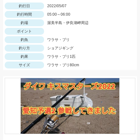
釣行日
2022/05/07
釣行時間
05:00～06:00
釣場
渥美半島・伊良湖岬周辺
ポイント
釣魚
ワラサ・ブリ
釣り方
ショアジギング
釣果
ワラサ・ブリ1匹
サイズ
ワラサ・ブリ80cm