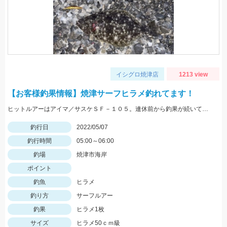
イシグロ焼津店
1213 view
【お客様釣果情報】焼津サーフヒラメ釣れてます！
ヒットルアーはアイマ／サスケＳＦ－１０５。連休前から釣果が続いています！
釣行日
2022/05/07
釣行時間
05:00～06:00
釣場
焼津市海岸
ポイント
釣魚
ヒラメ
釣り方
サーフルアー
釣果
ヒラメ1枚
サイズ
ヒラメ50ｃｍ級