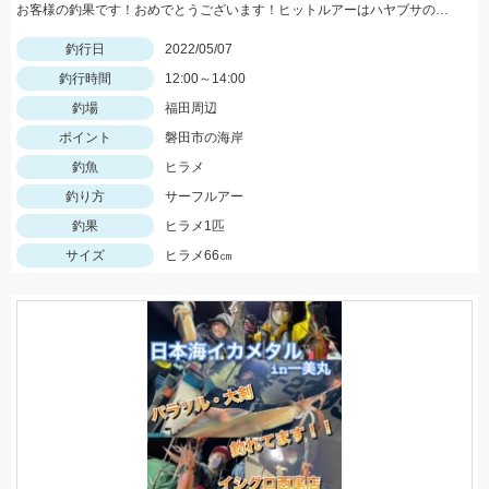
お客様の釣果です！おめでとうございます！ヒットルアーはハヤブサのジャックアイマキマキ30gのアカキンにて。
釣行日
2022/05/07
釣行時間
12:00～14:00
釣場
福田周辺
ポイント
磐田市の海岸
釣魚
ヒラメ
釣り方
サーフルアー
釣果
ヒラメ1匹
サイズ
ヒラメ66㎝