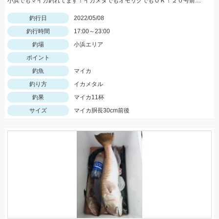
小浜でもマイカ釣れてます！イカメタでもオモリグでもＯＫ！２０号前後用意していきましょう
釣行日
2022/05/08
釣行時間
17:00～23:00
釣場
小浜エリア
ポイント
釣魚
マイカ
釣り方
イカメタル
釣果
マイカ11杯
サイズ
マイカ胴長30cm前後