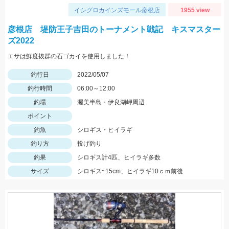
イシグロカインズモール彦根店
1955 view
彦根店 堤防王子吉田のトーナメント戦記 キスマスター
ズ2022
エサは鮮度抜群の石ゴカイを使用しました！
釣行日
2022/05/07
釣行時間
06:00～12:00
釣場
渥美半島・伊良湖岬周辺
ポイント
釣魚
シロギス・ヒイラギ
釣り方
投げ釣り
釣果
シロギス計4匹、ヒイラギ多数
サイズ
シロギス~15cm、ヒイラギ10ｃｍ前後