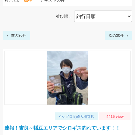
標準
テキストのみ
表示方法
並び順
前の30件
次の30件
イシグロ岡崎大樹寺店
4415 view
速報！吉良～幡豆エリアでシロギス釣れています！！