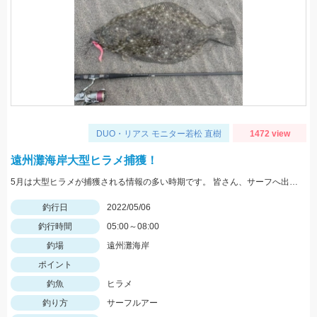
DUO・リアス モニター若松 直樹
1472 view
遠州灘海岸大型ヒラメ捕獲！
5月は大型ヒラメが捕獲される情報の多い時期です。 皆さん、サーフへ出かけましょう！
釣行日
2022/05/06
釣行時間
05:00～08:00
釣場
遠州灘海岸
ポイント
釣魚
ヒラメ
釣り方
サーフルアー