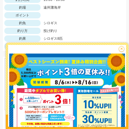
釣場
遠州灘海岸
ポイント
釣魚
シロギス
釣り方
投げ釣り
釣果
シロギス8匹
サイズ
シロギス11～17cm
×
釣り情報を
投稿する
イシグロ三河安城店
2448 view