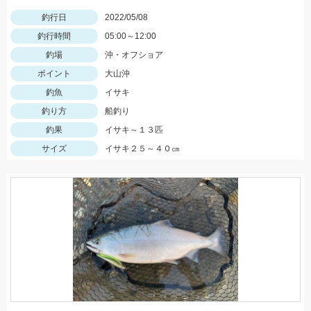
釣行日
2022/05/08
釣行時間
05:00～12:00
釣場
沖・オフショア
ポイント
大山沖
釣魚
イサキ
釣り方
船釣り
釣果
イサキ～１３匹
サイズ
イサキ２５～４０㎝