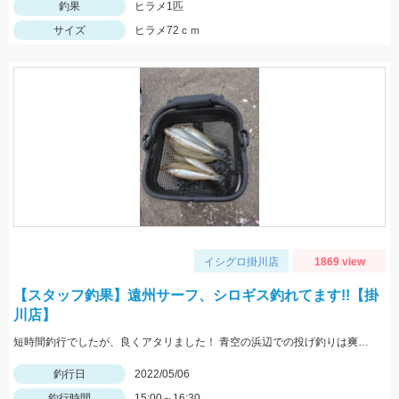
釣果
ヒラメ1匹
サイズ
ヒラメ72ｃｍ
イシグロ掛川店
1869 view
【スタッフ釣果】遠州サーフ、シロギス釣れてます!!【掛
川店】
短時間釣行でしたが、良くアタリました！ 青空の浜辺での投げ釣りは爽快です♪
釣行日
2022/05/06
釣行時間
15:00～16:30