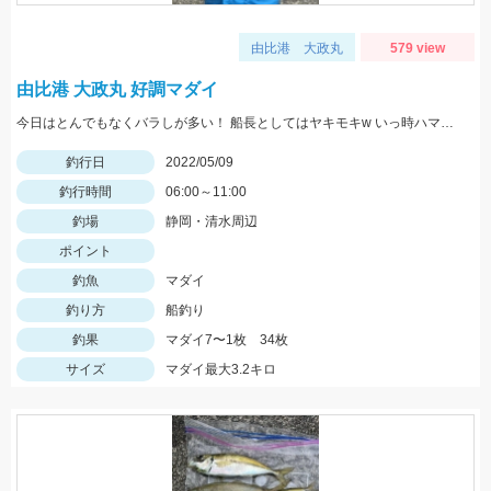
由比港 大政丸
579 view
由比港 大政丸 好調マダイ
今日はとんでもなくバラしが多い！ 船長としてはヤキモキw いっ時ハマった流しでバタバタタイム バラし20回以上！
釣行日
2022/05/09
釣行時間
06:00～11:00
釣場
静岡・清水周辺
ポイント
釣魚
マダイ
釣り方
船釣り
釣果
マダイ7〜1枚 34枚
サイズ
マダイ最大3.2キロ