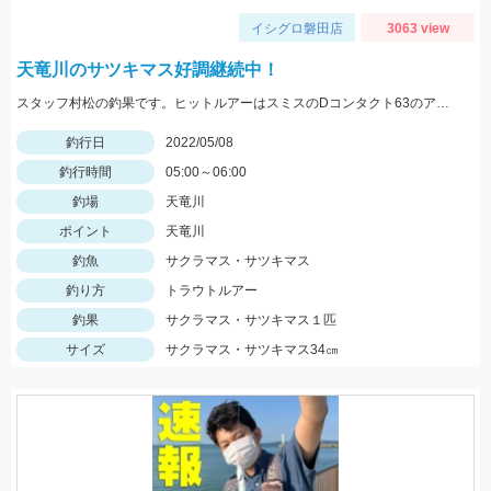
イシグロ磐田店
3063 view
天竜川のサツキマス好調継続中！
スタッフ村松の釣果です。ヒットルアーはスミスのDコンタクト63のアユカラー！
釣行日
2022/05/08
釣行時間
05:00～06:00
釣場
天竜川
ポイント
天竜川
釣魚
サクラマス・サツキマス
釣り方
トラウトルアー
釣果
サクラマス・サツキマス１匹
サイズ
サクラマス・サツキマス34㎝