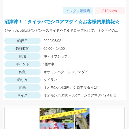
イシグロ沼津店
810 view
沼津沖！！タイラバでシロアマダイ☆お客様釣果情報☆
ジャッカル爆流ビンビン玉スライドやＴＧドロップＫにて。ネクタイのカラーは黒やチャートです！
釣行日
2022/05/08
釣行時間
05:00～14:00
釣場
沖・オフショア
ポイント
沼津沖
釣魚
オオモンハタ・シロアマダイ
釣り方
タイラバ
釣果
オオモンハタ2匹、シロアマダイ1匹
サイズ
オオモンハタ30～35cm、シロアマダイ2.4ｋｇ