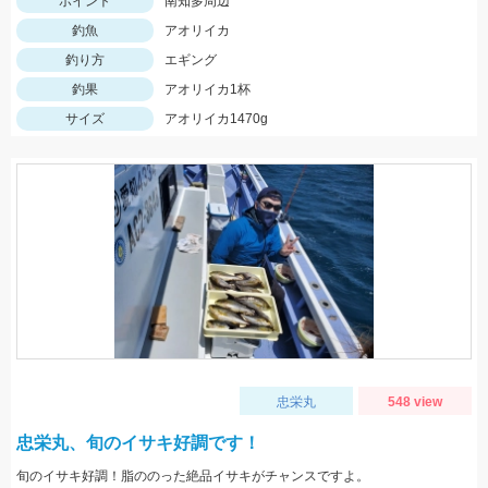
ポイント
南知多周辺
釣魚
アオリイカ
釣り方
エギング
釣果
アオリイカ1杯
サイズ
アオリイカ1470g
忠栄丸
548 view
忠栄丸、旬のイサキ好調です！
旬のイサキ好調！脂ののった絶品イサキがチャンスですよ。