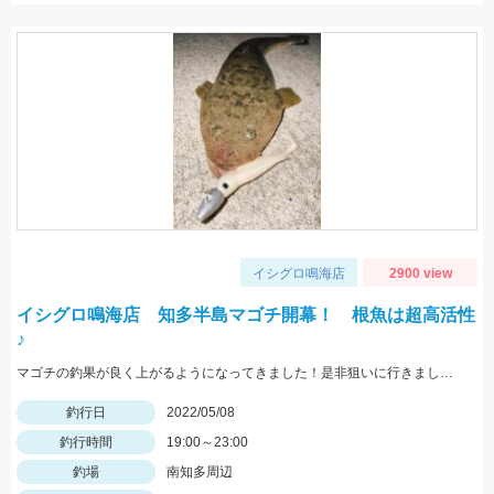
イシグロ鳴海店
2900 view
イシグロ鳴海店 知多半島マゴチ開幕！ 根魚は超高活性
♪
マゴチの釣果が良く上がるようになってきました！是非狙いに行きましょう♪
釣行日
2022/05/08
釣行時間
19:00～23:00
釣場
南知多周辺