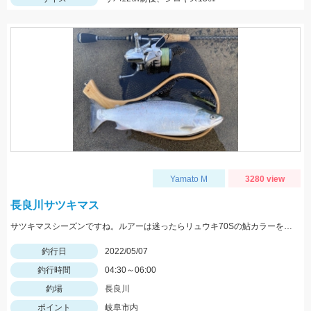
Yamato M
3280 view
長良川サツキマス
サツキマスシーズンですね。ルアーは迷ったらリュウキ70Sの鮎カラーを選択しておけば間違いないです。
釣行日
2022/05/07
釣行時間
04:30～06:00
釣場
長良川
ポイント
岐阜市内