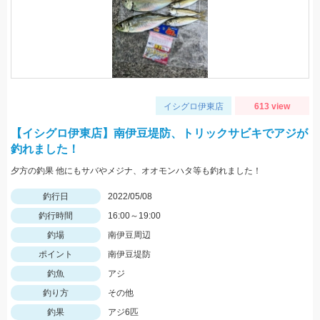
イシグロ伊東店
613 view
【イシグロ伊東店】南伊豆堤防、トリックサビキでアジが
釣れました！
夕方の釣果 他にもサバやメジナ、オオモンハタ等も釣れました！
釣行日
2022/05/08
釣行時間
16:00～19:00
釣場
南伊豆周辺
ポイント
南伊豆堤防
釣魚
アジ
釣り方
その他
釣果
アジ6匹