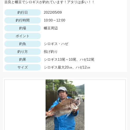
吉良と幡豆でシロギスが釣れています！アタリは多い！！
釣行日
2022/05/09
釣行時間
10:00～12:00
釣場
幡豆周辺
ポイント
釣魚
シロギス・ハゼ
釣り方
投げ釣り
釣果
シロギス13尾～10尾、ハゼ12尾
サイズ
シロギス最大20㎝、ハゼ12㎝