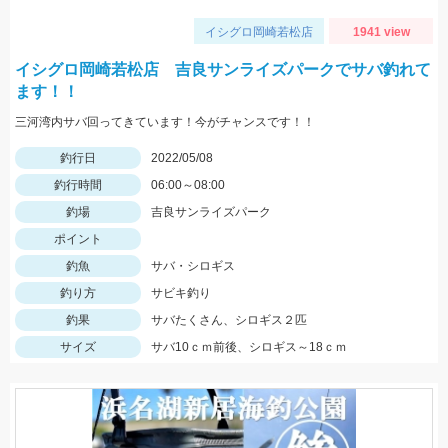
イシグロ岡崎若松店
1941 view
イシグロ岡崎若松店 吉良サンライズパークでサバ釣れて
ます！！
三河湾内サバ回ってきています！今がチャンスです！！
釣行日
2022/05/08
釣行時間
06:00～08:00
釣場
吉良サンライズパーク
ポイント
釣魚
サバ・シロギス
釣り方
サビキ釣り
釣果
サバたくさん、シロギス２匹
サイズ
サバ10ｃｍ前後、シロギス～18ｃｍ