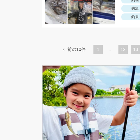
釣場
釣魚
釣果
前の10件
1
…
ペ
12
ペ
13
ー
ー
ジ
ジ