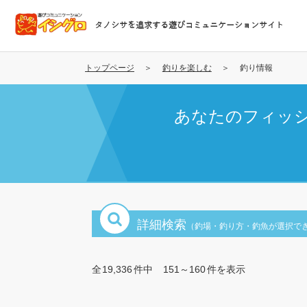
メ
イ
タノシサを追求する遊びコミュニケーションサイト
ン
コ
ン
トップページ
釣りを楽しむ
釣り情報
テ
ン
あなたのフィッ
ツ
に
移
動
詳細検索
（釣場・釣り方・釣魚が選択で
全
19,336
件中
151～160
件を表示