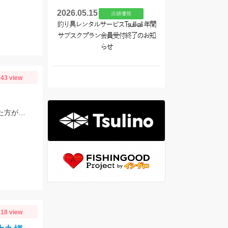
2026.05.15
店舗情報
釣り具レンタルサービスTsulikali 年間
サブスクプラン会員受付終了のお知
らせ
43 view
今年も遡上が良く、小さな鮎もたくさんいました。針は7.0～8.0を用意しておいた方がいいと思います。油断をすると23㎝クラスが掛かります チャラ瀬なども見逃さずにオトリを通してみましょう♪
18 view