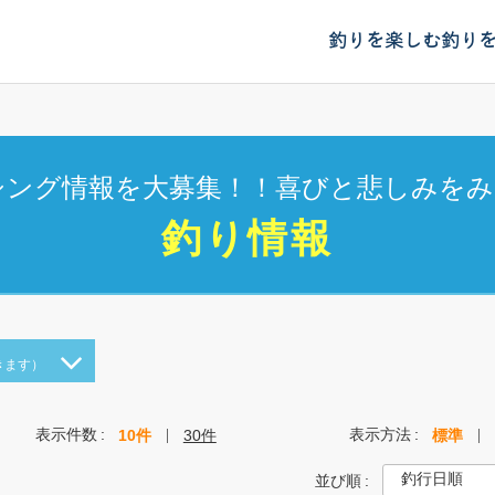
釣りを楽しむ
釣り
シング情報を大募集！！喜びと悲しみをみ
釣り情報
きます）
表示件数
表示方法
10件
30件
標準
並び順