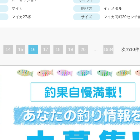
沖・オフショア
ポイント
マイカ
釣り方
イカメタル
マイカ27杯
サイズ
マイカ同町20センチ
ペ
14
ペ
15
カ
16
ペ
17
ペ
18
ペ
19
ペ
20
…
1934
次の10件
ー
ー
レ
ー
ー
ー
ー
ジ
ジ
ン
ジ
ジ
ジ
ジ
ト
ペ
ー
ジ