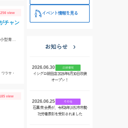
西尾店】
256 view
イベント情報を見る
がチャン
イシグロ高林店スタッフ高橋より釣果報告！！ 遠州サーフにてアブコ＆シオなど小型青物回遊中！！
お知らせ
2026.06.30
店舗情報
、ワラサ・
イシグロ磐田店 2026年6月30日改装
オープン！
185 view
2026.06.25
その他
石黒 衆 会長が、令和8年浜松市市勢
功労者表彰を受彰されました