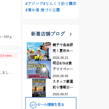
#アジング
#りんくう釣り護岸
#清水港 海づり公園
新着店舗ブログ
～600ｇ
親子で自由研
究！夏休みに
214 view
釣りデビュー
2026.08.23
明日8/9は激
アツイベント
とても暑いため短時間釣行 もしくはしっかりと休憩を 挟んで釣りを行うように しましょう！
日！！！～オ
2026.08.08
ーダー偏光グ
スタッフ厳選
ラス受注会～
釣り情報☆彡
連休は何釣り
2026.08.07
に行こう
セール情報を見る
♪【イシグロ