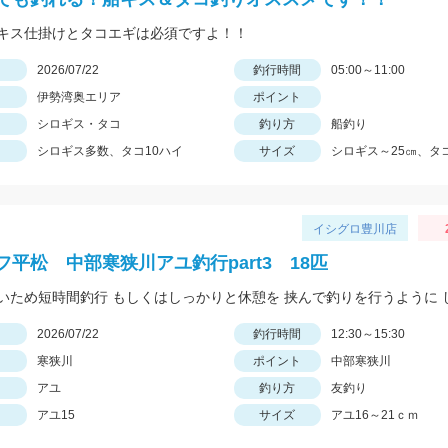
キス仕掛けとタコエギは必須ですよ！！
日
2026/07/22
釣行時間
05:00～11:00
伊勢湾奥エリア
ポイント
シロギス・タコ
釣り方
船釣り
シロギス多数、タコ10ハイ
サイズ
シロギス～25㎝、タコ
イシグロ豊川店
フ平松 中部寒狭川アユ釣行part3 18匹
日
2026/07/22
釣行時間
12:30～15:30
寒狭川
ポイント
中部寒狭川
アユ
釣り方
友釣り
アユ15
サイズ
アユ16～21ｃｍ