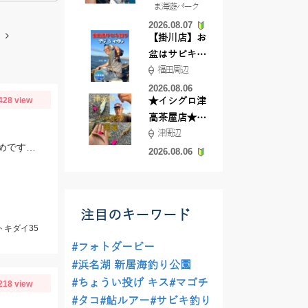
ま海遊パーク
根店
2026.08.07
【掛川店】お
盆はサビキ釣
福田周辺
りいきません
か?
2026.08.06
428 view
★イシグロ津
高茶屋店★津
津周辺
近郊ハゼ釣れ
サバが巨大で重いので、抜き上げ時にパワーの余裕がある４号以上の竿がおすすめです。遠投有利なので飛距離の出るタックルで。
てます！
2026.08.06
注目のキーワード
トキダイ35
#フォトダービー
#浜名湖 新居海釣り公園
#ちょうい投げ キス
#マゴチ
218 view
#タコ
#鮎ルアー
#サビキ釣り