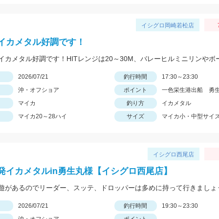
イシグロ岡崎若松店
イカメタル好調です！
日
2026/07/21
釣行時間
17:30～23:30
沖・オフショア
ポイント
一色栄生港出船 勇
マイカ
釣り方
イカメタル
マイカ20～28ハイ
サイズ
マイカ小・中型サイ
イシグロ西尾店
発イカメタルin勇生丸様【イシグロ西尾店】
遊があるのでリーダー、スッテ、ドロッパーは多めに持って行きましょ
日
2026/07/21
釣行時間
19:30～23:30