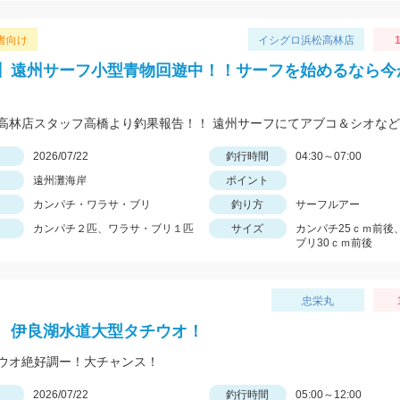
者向け
イシグロ浜松高林店
1
】遠州サーフ小型青物回遊中！！サーフを始めるなら今
日
2026/07/22
釣行時間
04:30～07:00
遠州灘海岸
ポイント
カンパチ・ワラサ・ブリ
釣り方
サーフルアー
カンパチ２匹、ワラサ・ブリ１匹
サイズ
カンパチ25ｃｍ前後
ブリ30ｃｍ前後
忠栄丸
、伊良湖水道大型タチウオ！
ウオ絶好調ー！大チャンス！
日
2026/07/22
釣行時間
05:00～12:00