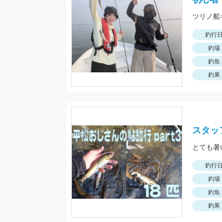
ツリノ船
釣行
釣場
釣魚
釣果
スタッ
釣行
釣場
釣魚
釣果