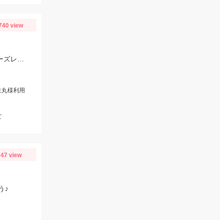
740 view
伊勢湾のイカメタル好調です！HITレンジは20～30M、バレーヒルミニリンやボーズレスTG服部などが良かったです！
生丸様利用
ズ
47 view
う♪