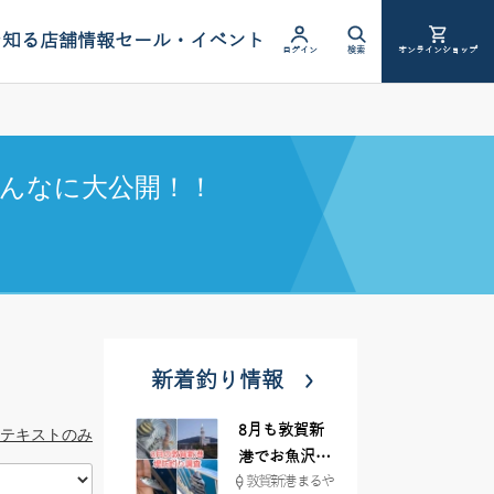
を知る
店舗情報
セール・イベント
ログイン
検索
オンラインショップ
んなに大公開！！
新着釣り情報
8月も敦賀新
テキストのみ
港でお魚沢山
敦賀新港 まるや
♪ イシグロ彦