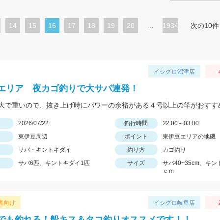
ペ
14
ペ
15
カ
16
ペ
17
ペ
18
ペ
19
ペ
20
…
1934
次の10件
ー
ー
レ
ー
ー
ー
ー
ジ
ジ
ン
ジ
ジ
ジ
ジ
ト
イシグロ沼津店
ペ
エリア 夜カゴ釣りで大サバ連発！
ー
ジ
日
2026/07/22
釣行時間
22:00～03:00
東伊豆周辺
ポイント
東伊豆エリアの地磯
サバ・キントキダイ
釣り方
カゴ釣り
サバ6匹、キントキダイ1匹
サイズ
サバ40~35cm、キン
ｃｍ
者向け
イシグロ岐阜店
でも釣れる！船キス＆タコ釣りオススメです！！