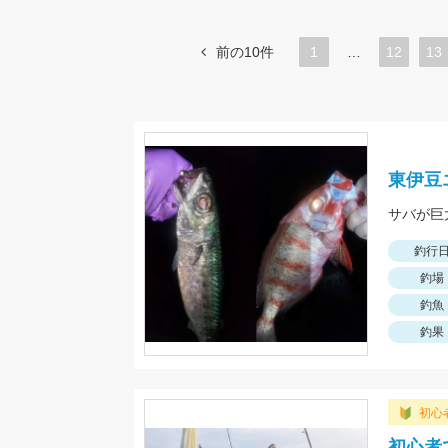
前の10件
1
…
ペ
12
ペ
13
ー
ー
ジ
ジ
東伊豆
釣行
釣場
釣魚
釣果
初心
初心者