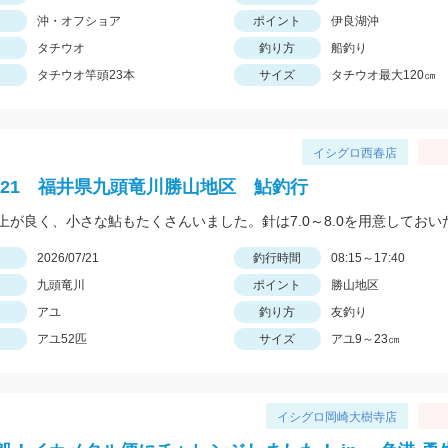
沖・オフショア
ポイント
伊良湖沖
タチウオ
釣り方
船釣り
タチウオ竿頭23本
サイズ
タチウオ最大120㎝
イシグロ西春店
.7/21 福井県九頭竜川勝山地区 鮎釣行
日
2026/07/21
釣行時間
08:15～17:40
九頭竜川
ポイント
勝山地区
アユ
釣り方
友釣り
アユ52匹
サイズ
アユ9～23㎝
イシグロ岡崎大樹寺店