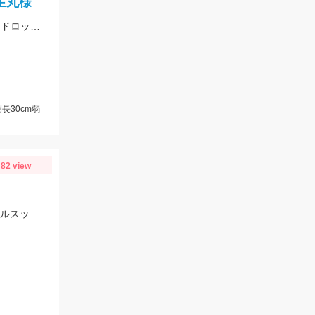
生丸様
竿頭は28杯！スタッフ日吉は27杯で1杯届かず(´；ω；`) 反応が良かったスッテ、ドロッパーは、ジャッカルゲキダキスッテメタル15号クロオレゼブラ、ゲキダキスッテ50パープルグリーン、ツリノスクイッドメタリカ1.8号キャンパスでした！
長30cm弱
82 view
西尾市一色出船の勇気丸様へイカメタルへ行ってきました。棚は30ｍ～20ｍメタルスッテは15号～20号がオススメ。