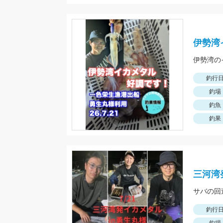
伊勢湾
釣行
釣場
釣魚
釣果
三河湾
サバの回
釣行