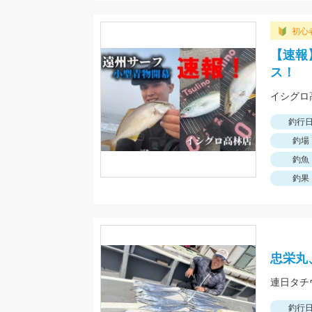
初心
【速報
ス！
釣行
釣場
釣魚
釣果
忠栄丸
連日タチ
釣行