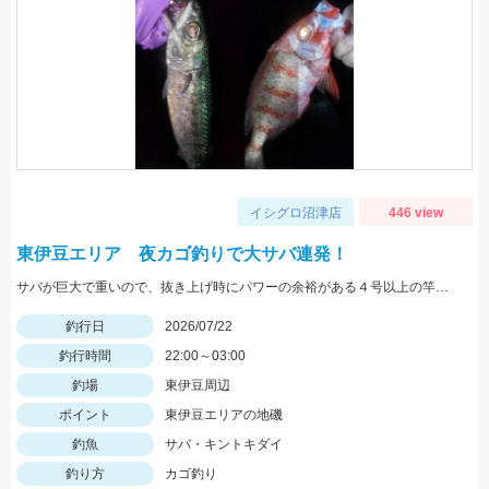
イシグロ沼津店
446 view
東伊豆エリア 夜カゴ釣りで大サバ連発！
サバが巨大で重いので、抜き上げ時にパワーの余裕がある４号以上の竿がおすすめです。遠投有利なので飛距離の出るタックルで。
釣行日
2026/07/22
釣行時間
22:00～03:00
釣場
東伊豆周辺
ポイント
東伊豆エリアの地磯
釣魚
サバ・キントキダイ
釣り方
カゴ釣り