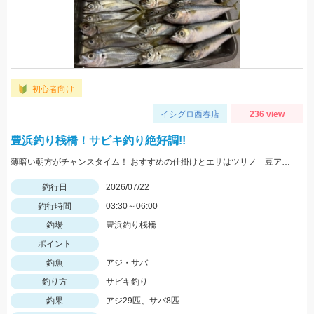
初心者向け
イシグロ西春店
236 view
豊浜釣り桟橋！サビキ釣り絶好調!!
薄暗い朝方がチャンスタイム！ おすすめの仕掛けとエサはツリノ 豆アジマッチ1号と厳選素材の生アミエビです!!
釣行日
2026/07/22
釣行時間
03:30～06:00
釣場
豊浜釣り桟橋
ポイント
釣魚
アジ・サバ
釣り方
サビキ釣り
釣果
アジ29匹、サバ8匹