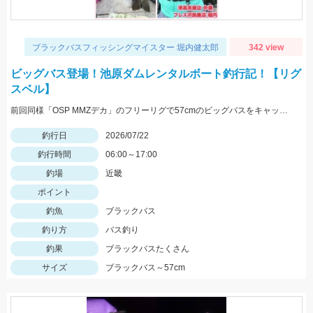
ブラックバスフィッシングマイスター 堀内健太郎
342 view
ビッグバス登場！池原ダムレンタルボート釣行記！【リグ
スベル】
前回同様「OSP MMZデカ」のフリーリグで57cmのビッグバスをキャッチ！熱射病に注意して楽しみましょう！
釣行日
2026/07/22
釣行時間
06:00～17:00
釣場
近畿
ポイント
釣魚
ブラックバス
釣り方
バス釣り
釣果
ブラックバスたくさん
サイズ
ブラックバス～57cm