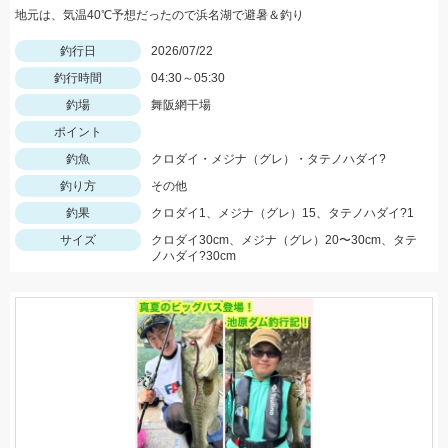
地元は、気温40℃予想だったので浜名湖で避暑＆釣り
釣行日
2026/07/22
釣行時間
04:30～05:30
釣場
舞阪網干場
ポイント
釣魚
クロダイ・メジナ（グレ）・タテノハダイ?
釣り方
その他
釣果
クロダイ1、メジナ（グレ）15、タテノハダイ?1
サイズ
クロダイ30cm、メジナ（グレ）20〜30cm、タテ
ノハダイ?30cm