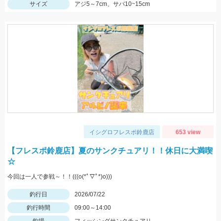
サイズ
アジ5～7cm、サバ10~15cm
イシグロフレスポ鈴鹿店
653 view
【フレスポ鈴鹿店】夏のサンクチュアリ！！休日に大満喫
☆
今回は一人で参戦～！！(((o(*ﾟ▽ﾟ*)o)))
釣行日
2026/07/22
釣行時間
09:00～14:00