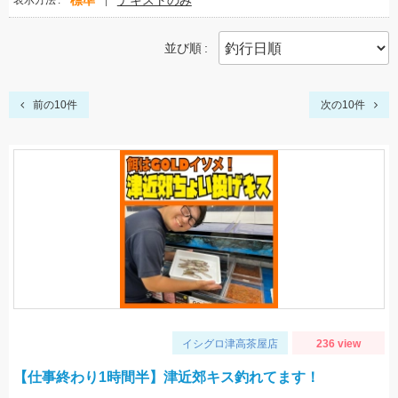
標準
テキストのみ
表示方法
並び順
前の10件
次の10件
イシグロ津高茶屋店
236 view
【仕事終わり1時間半】津近郊キス釣れてます！