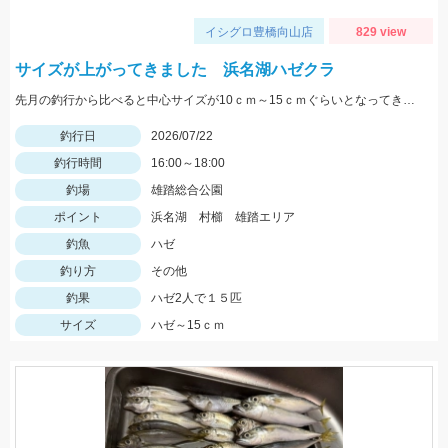
イシグロ豊橋向山店
829 view
サイズが上がってきました 浜名湖ハゼクラ
先月の釣行から比べると中心サイズが10ｃｍ～15ｃｍぐらいとなってきています カラーローテーションが釣果を伸ばすコツです
釣行日
2026/07/22
釣行時間
16:00～18:00
釣場
雄踏総合公園
ポイント
浜名湖 村櫛 雄踏エリア
釣魚
ハゼ
釣り方
その他
釣果
ハゼ2人で１５匹
サイズ
ハゼ～15ｃｍ