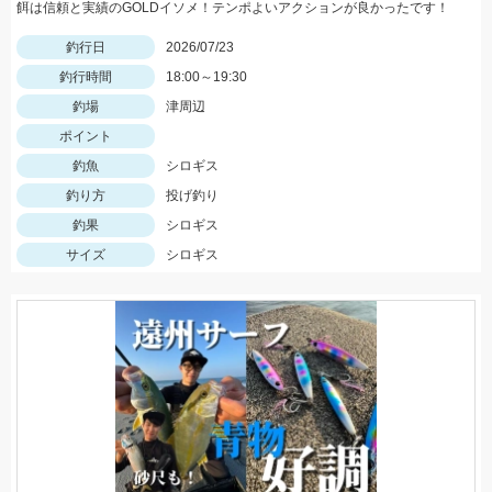
餌は信頼と実績のGOLDイソメ！テンポよいアクションが良かったです！
釣行日
2026/07/23
釣行時間
18:00～19:30
釣場
津周辺
ポイント
釣魚
シロギス
釣り方
投げ釣り
釣果
シロギス
サイズ
シロギス