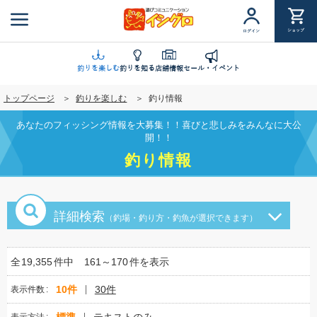
メ
イ
ショップ
ログイン
ン
コ
ン
釣りを楽しむ
釣りを知る
店舗情報
セール・イベント
テ
トップページ
釣りを楽しむ
釣り情報
ン
ツ
あなたのフィッシング情報を大募集！！喜びと悲しみをみんなに大公
に
開！！
移
釣り情報
動
詳細検索
（釣場・釣り方・釣魚が選択できます）
全
19,355
件中
161～170
件を表示
10件
30件
表示件数