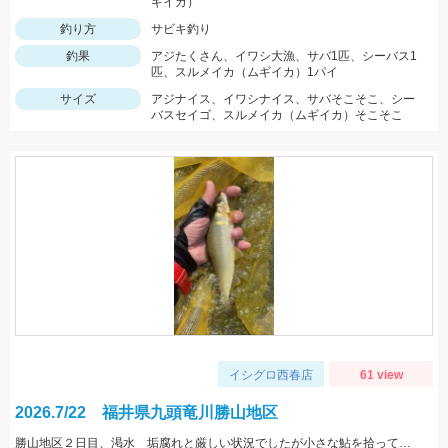
ギイカ）
釣り方
サビキ釣り
釣果
アジたくさん、イワシ大漁、サバ1匹、シーバス1
匹、スルメイカ（ムギイカ）1パイ
サイズ
アジナイス、イワシナイス、サバそこそこ、シー
バスセイゴ、スルメイカ（ムギイカ）そこそこ
イシグロ西春店
61 view
2026.7/22 福井県九頭竜川勝山地区
勝山地区２日目、渇水 垢腐れと厳しい状況でしたが小さな鮎を拾って行ったら良型が混じりました♪