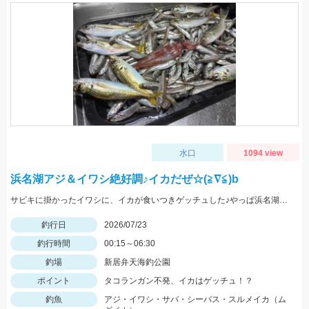
水口
1094 view
浜名湖アジ＆イワシ絶好調♪イカだぜ☆(≧∇≦)b
サビキに掛かったイワシに、イカが食いつきゲッチュした♪やっぱ浜名湖ドリーム♡
釣行日
2026/07/23
釣行時間
00:15～06:30
釣場
新居弁天海釣公園
ポイント
タコランガン不発、イカはゲッチュ！？
釣魚
アジ・イワシ・サバ・シーバス・スルメイカ（ム