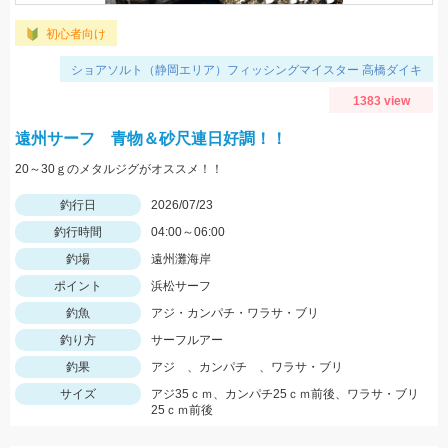
初心者向け
ショアソルト（静岡エリア）フィッシングマイスター 高橋ダイキ
1383 view
遠州サーフ 青物＆砂尺連日好調！！
20～30ｇのメタルジグがオススメ！！
釣行日
2026/07/23
釣行時間
04:00～06:00
釣場
遠州灘海岸
ポイント
浜松サーフ
釣魚
アジ・カンパチ・ワラサ・ブリ
釣り方
サーフルアー
釣果
アジ 、カンパチ 、ワラサ・ブリ
サイズ
アジ35ｃｍ、カンパチ25ｃｍ前後、ワラサ・ブリ
25ｃｍ前後