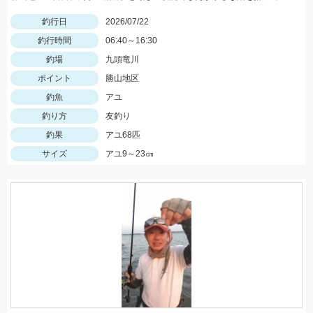
釣行日
2026/07/22
釣行時間
06:40～16:30
釣場
九頭竜川
ポイント
勝山地区
釣魚
アユ
釣り方
友釣り
釣果
アユ68匹
サイズ
アユ9～23㎝