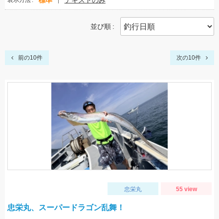
標準
テキストのみ
表示方法
並び順
前の10件
次の10件
忠栄丸
55 view
忠栄丸、スーパードラゴン乱舞！