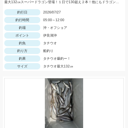
最大132㎝スーパードラゴン登場！１日で130超え２本！他にもドラゴン級爆発の凄い１日でした！
釣行日
2026/07/27
釣行時間
05:00～12:00
釣場
沖・オフショア
ポイント
伊良湖沖
釣魚
タチウオ
釣り方
船釣り
釣果
タチウオ爆釣ー！
サイズ
タチウオ最大132㎝