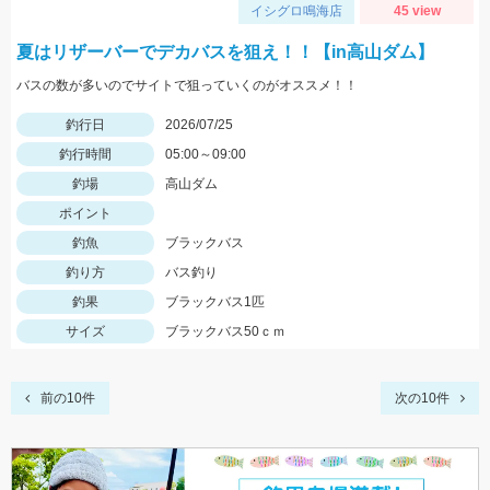
イシグロ鳴海店
45 view
夏はリザーバーでデカバスを狙え！！【in高山ダム】
バスの数が多いのでサイトで狙っていくのがオススメ！！
釣行日
2026/07/25
釣行時間
05:00～09:00
釣場
高山ダム
ポイント
釣魚
ブラックバス
釣り方
バス釣り
釣果
ブラックバス1匹
サイズ
ブラックバス50ｃｍ
前の10件
次の10件