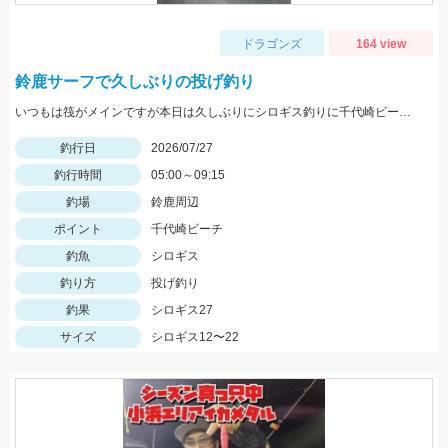
ドラゴンズ
164 view
鈴鹿サーフで久しぶりの投げ釣り
いつもは筏がメインですが本日は久しぶりにシロギス釣りに千代崎ビーチへ 早朝にイシグロの自販機でゴールドイソメを購入しいざ千代崎ビーチへ、先客がたくさんいました。最初はセイゴの赤ちゃんが餌取りで苦労しましたが徐々にシロギスがヒットし帰る頃には他の魚の食い残しのエサでも食いついてきました。
釣行日
2026/07/27
釣行時間
05:00～09:15
釣場
鈴鹿周辺
ポイント
千代崎ビーチ
釣魚
シロギス
釣り方
投げ釣り
釣果
シロギス27
サイズ
シロギス12〜22