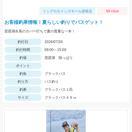
イシグロカインズモール彦根店
99 view
お客様釣果情報！夏らしい釣りでバスゲット！
琵琶湖水系のカバー打ちで夏の貴重な一本！
釣行日
2026/07/26
釣行時間
09:00～15:00
釣場
琵琶湖 陸っぱり
ポイント
釣魚
ブラックバス
釣り方
バス釣り
釣果
ブラックバス１匹
サイズ
ブラックバス４９㎝