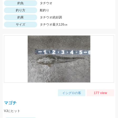
釣魚
タチウオ
釣り方
船釣り
釣果
タチウオ絶好調
サイズ
タチウオ最大126㎝
イシグロの客
177 view
マゴチ
VJにヒット