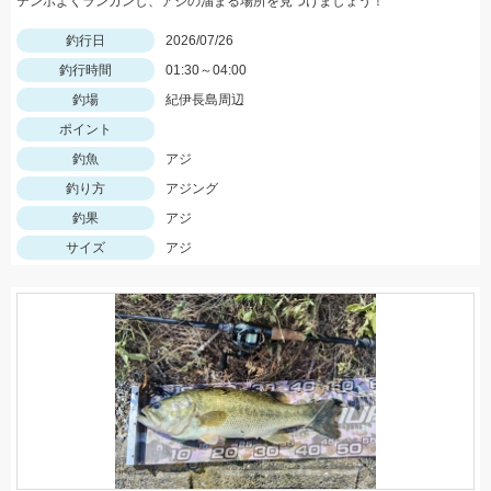
テンポよくランガンし、アジの溜まる場所を見つけましょう！
釣行日
2026/07/26
釣行時間
01:30～04:00
釣場
紀伊長島周辺
ポイント
釣魚
アジ
釣り方
アジング
釣果
アジ
サイズ
アジ