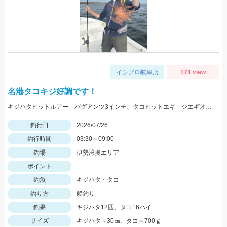
イシグロ岐阜店
171 view
名港タコキジ好調です！
キジハタヒットルアー バグアンツ3インチ、タコヒットエギ ジエギオクタビアススッテ
釣行日
2026/07/26
釣行時間
03:30～09:00
釣場
伊勢湾奥エリア
ポイント
釣魚
キジハタ・タコ
釣り方
船釣り
釣果
キジハタ12匹、タコ16ハイ
サイズ
キジハタ～30㎝、タコ～700ｇ