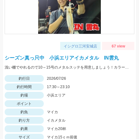
イシグロ三河安城店
67 view
シーズン真っ只中 小浜エリアイカメタル IN雲丸
浅い棚でやれるので10～15号のメタルスッテを用意しましょう！カラーはピンクが良く当たりました！
釣行日
2026/07/26
釣行時間
17:30～23:10
釣場
小浜エリア
ポイント
釣魚
マイカ
釣り方
イカメタル
釣果
マイカ20杯
サイズ
マイカ15ｃｍ前後