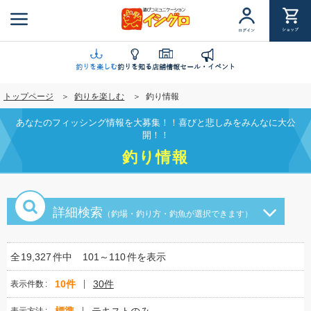
メ
イ
ショップ
ログイン
ン
コ
ン
釣りを楽しむ
釣りを知る
店舗情報
セール・イベント
テ
トップページ
釣りを楽しむ
釣り情報
ン
ツ
あなたのフィッシング情報を大募集！！喜びと悲しみをみんなに大公
に
開！！
移
釣り情報
動
詳細検索
（釣場・釣り方・釣魚が選択できます）
全
19,327
件中
101～110
件を表示
10件
30件
表示件数