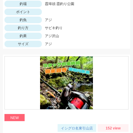
釣場
霞埠頭 霞釣り公園
ポイント
釣魚
アジ
釣り方
サビキ釣り
釣果
アジ沢山
サイズ
アジ
NEW
イシグロ名東引山店
152 view