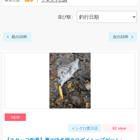
標準
テキストのみ
表示方法
並び順
前の10件
次の10件
NEW
イシグロ豊川店
82 view