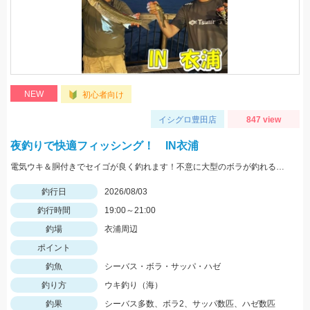
NEW
初心者向け
イシグロ豊田店
847 view
夜釣りで快適フィッシング！ IN衣浦
電気ウキ＆胴付きでセイゴが良く釣れます！不意に大型のボラが釣れることもあるので、ネットがあると安心です。
釣行日
2026/08/03
釣行時間
19:00～21:00
釣場
衣浦周辺
ポイント
釣魚
シーバス・ボラ・サッパ・ハゼ
釣り方
ウキ釣り（海）
釣果
シーバス多数、ボラ2、サッパ数匹、ハゼ数匹