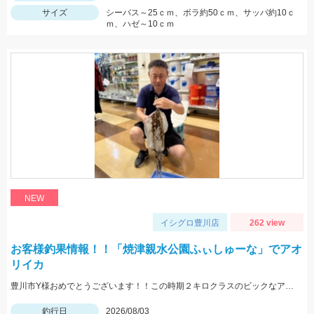
サイズ
シーバス～25ｃｍ、ボラ約50ｃｍ、サッパ約10ｃ
ｍ、ハゼ～10ｃｍ
NEW
イシグロ豊川店
262 view
お客様釣果情報！！「焼津親水公園ふぃしゅーな」でアオ
リイカ
豊川市Y様おめでとうございます！！この時期２キロクラスのビックなアオリイカを見事に仕留められました！！ 釣れているのが500ｇクラスの情報だったので、ヒットした瞬間はエイかと思ったそうです。
釣行日
2026/08/03