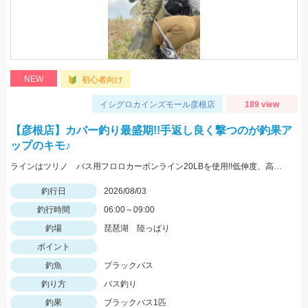
NEW
初心者向け
イシグロカインズモール彦根店
189 view
【彦根店】カバー釣り最盛期!!手返し良く撃つのが釣果ア
ップのキモ♪
ラインはツリノ バス用フロロカーボンライン20LBを使用!!低伸度、高強度でカバーの釣りはこれで決まり♪
釣行日
2026/08/03
釣行時間
06:00～09:00
釣場
琵琶湖 陸っぱり
ポイント
釣魚
ブラックバス
釣り方
バス釣り
釣果
ブラックバス1匹