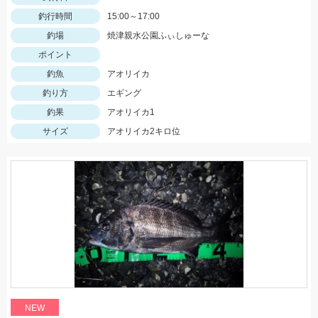
釣行時間
15:00～17:00
釣場
焼津親水公園ふぃしゅーな
ポイント
釣魚
アオリイカ
釣り方
エギング
釣果
アオリイカ1
サイズ
アオリイカ2キロ位
NEW