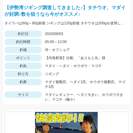
【伊勢湾ジギング調査してきました♪】タチウオ、マダイ
が好調♪数を狙うなら今がオススメ♪
タイラバは60g～80g前後 ジギングは120g前後 タチウオは200gを使用しました
釣行日
2026/08/03
釣行時間
05:00～12:00
釣場
沖・オフショア
ポイント
【内海新港】出船、「ありもと丸」様
釣魚
マダイ・ヘダイ・ホウボウ・マゴチ
釣り方
ジギング
釣果
マダイ複数匹、ヘダイ1匹、ホウボウ複数匹、マゴ
チ1匹
サイズ
マダイレギュラー、ヘダイ大きい、ホウボウ大き
い、マゴチ（極小）