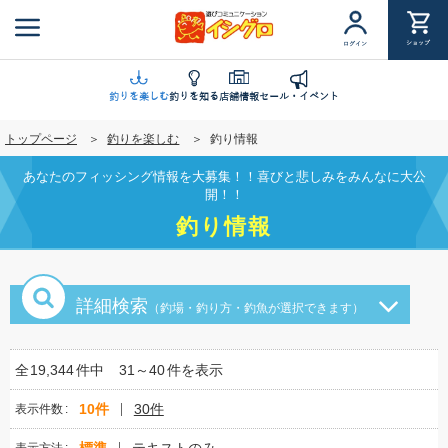
メ
イ
ショップ
ログイン
ン
コ
ン
釣りを楽しむ
釣りを知る
店舗情報
セール・イベント
テ
トップページ
釣りを楽しむ
釣り情報
ン
ツ
あなたのフィッシング情報を大募集！！喜びと悲しみをみんなに大公
に
開！！
移
釣り情報
動
詳細検索
（釣場・釣り方・釣魚が選択できます）
全
19,344
件中
31～40
件を表示
10件
30件
表示件数