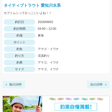
ネイティブトラウト 愛知川水系
カブトムシってかっこいいよね！！
釣行日
2026/08/02
釣行時間
04:00～12:00
釣場
東海
ポイント
釣魚
アマゴ・イワナ
釣り方
渓流釣り
釣果
アマゴ、イワナ
サイズ
アマゴ、イワナ
前の10件
次の10件