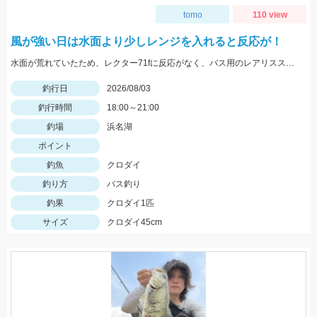
tomo
110 view
風が強い日は水面より少しレンジを入れると反応が！
水面が荒れていたため、レクター71fに反応がなく、バス用のレアリススピンベイでレンジを少し入れてスローに巻いてくると当たり多数。サイズは選べないですが今回の様なサイズも釣れます。
釣行日
2026/08/03
釣行時間
18:00～21:00
釣場
浜名湖
ポイント
釣魚
クロダイ
釣り方
バス釣り
釣果
クロダイ1匹
サイズ
クロダイ45cm