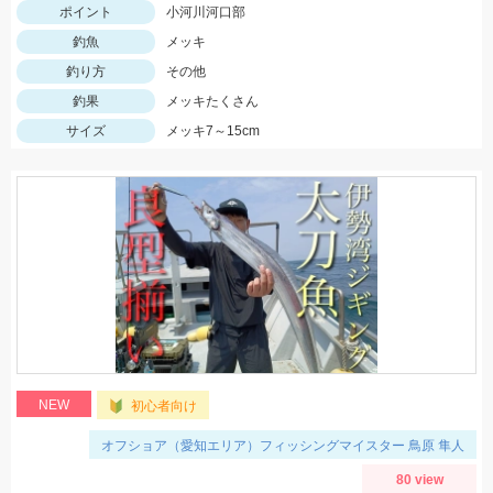
ポイント
小河川河口部
釣魚
メッキ
釣り方
その他
釣果
メッキたくさん
サイズ
メッキ7～15cm
NEW
初心者向け
オフショア（愛知エリア）フィッシングマイスター 鳥原 隼人
80 view