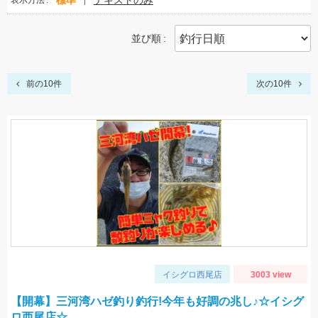
標準
テキストのみ
表示方法
並び順
前の10件
次の10件
イシグロ西尾店
3003 view
【開幕】三河湾ハゼ釣り釣行!今年も好調の兆し♪☆イシグ
ロ西尾店☆