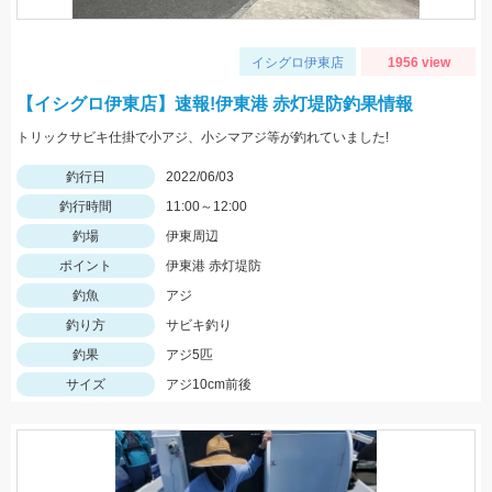
イシグロ伊東店
1956 view
【イシグロ伊東店】速報!伊東港 赤灯堤防釣果情報
トリックサビキ仕掛で小アジ、小シマアジ等が釣れていました!
釣行日
2022/06/03
釣行時間
11:00～12:00
釣場
伊東周辺
ポイント
伊東港 赤灯堤防
釣魚
アジ
釣り方
サビキ釣り
釣果
アジ5匹
サイズ
アジ10cm前後