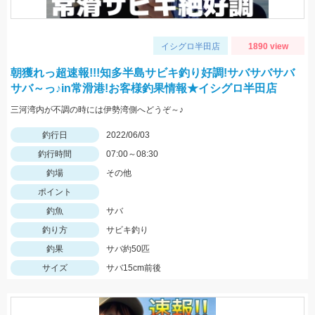
イシグロ半田店
1890 view
朝獲れっ超速報!!!知多半島サビキ釣り好調!サバサバサバ
サバ～っ♪in常滑港!お客様釣果情報★イシグロ半田店
三河湾内が不調の時には伊勢湾側へどうぞ～♪
釣行日
2022/06/03
釣行時間
07:00～08:30
釣場
その他
ポイント
釣魚
サバ
釣り方
サビキ釣り
釣果
サバ約50匹
サイズ
サバ15cm前後