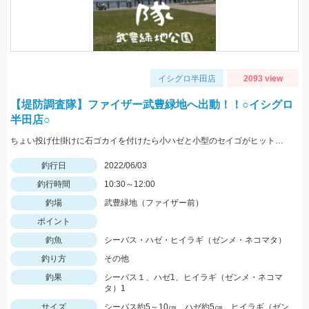
イシグロ半田店
2093 view
【堤防調査隊】ファイザー武豊緑地へ出動！！○イシグロ
半田店○
ちょい投げ仕掛けに石ゴカイを付けたら小ハゼと小型のセイゴがヒット！堤防から10m付近でアタリあり！ サビキ仕掛けを足元に落としたらヒイラギがヒット
釣行日
2022/06/03
釣行時間
10:30～12:00
釣場
武豊緑地（ファイザー前）
ポイント
釣魚
シーバス・ハゼ・ヒイラギ（ゼンメ・ネコマタ）
釣り方
その他
釣果
シーバス１、ハゼ1、ヒイラギ（ゼンメ・ネコマ
タ）1
サイズ
シーバス約5～10㎝、ハゼ約5㎝、ヒイラギ（ゼン