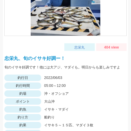
忠栄丸
404 view
忠栄丸、旬のイサキ好調ー！
旬のイサキ好調です！他には大アジ、マダイも。明日からも楽しみですよ
釣行日
2022/06/03
釣行時間
05:00～12:00
釣場
沖・オフショア
ポイント
大山沖
釣魚
イサキ・マダイ
釣り方
船釣り
釣果
イサキ５～１５匹、マダイ３枚