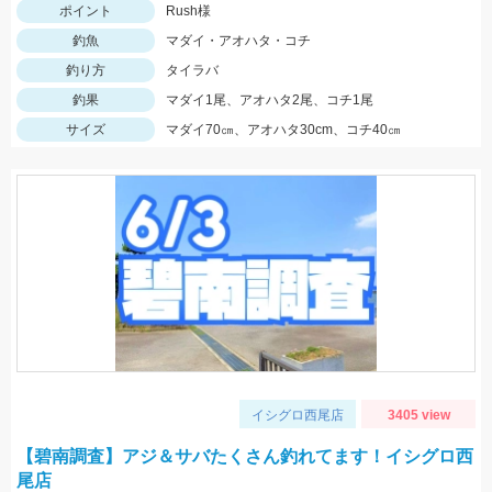
ポイント
Rush様
釣魚
マダイ・アオハタ・コチ
釣り方
タイラバ
釣果
マダイ1尾、アオハタ2尾、コチ1尾
サイズ
マダイ70㎝、アオハタ30cm、コチ40㎝
イシグロ西尾店
3405 view
【碧南調査】アジ＆サバたくさん釣れてます！イシグロ西
尾店