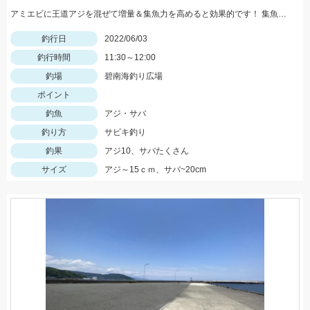
アミエビに王道アジを混ぜて増量＆集魚力を高めると効果的です！ 集魚版はアタリのある層に合わせてください！
釣行日
2022/06/03
釣行時間
11:30～12:00
釣場
碧南海釣り広場
ポイント
釣魚
アジ・サバ
釣り方
サビキ釣り
釣果
アジ10、サバたくさん
サイズ
アジ～15ｃｍ、サバ~20cm