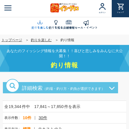
メ
イ
ショップ
ログイン
ン
コ
ン
釣りを楽しむ
釣りを知る
店舗情報
セール・イベント
テ
トップページ
釣りを楽しむ
釣り情報
ン
ツ
あなたのフィッシング情報を大募集！！喜びと悲しみをみんなに大公
に
開！！
移
釣り情報
動
詳細検索
（釣場・釣り方・釣魚が選択できます）
全
19,344
件中
17,841～17,850
件を表示
10件
30件
表示件数