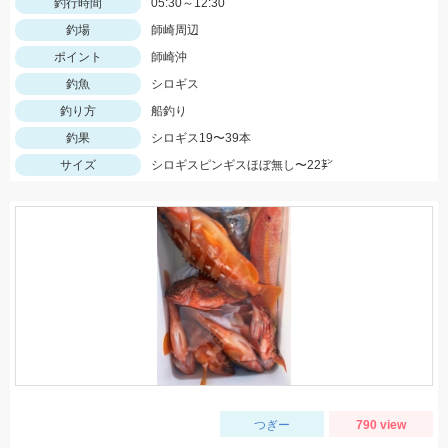
釣行時間
05:30～12:30
釣場
師崎周辺
ポイント
師崎沖
釣魚
シロギス
釣り方
船釣り
釣果
シロギス19〜39本
サイズ
シロギスピンギスほぼ無し〜22㌢
つぎー
790 view