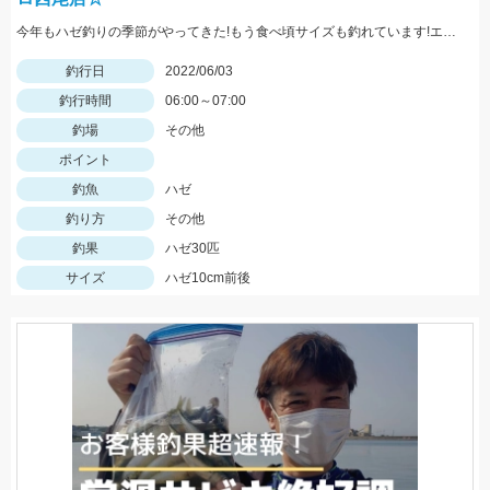
今年もハゼ釣りの季節がやってきた!もう食べ頃サイズも釣れています!エサは石ゴカイでミャク釣りが吉!
釣行日
2022/06/03
釣行時間
06:00～07:00
釣場
その他
ポイント
釣魚
ハゼ
釣り方
その他
釣果
ハゼ30匹
サイズ
ハゼ10cm前後