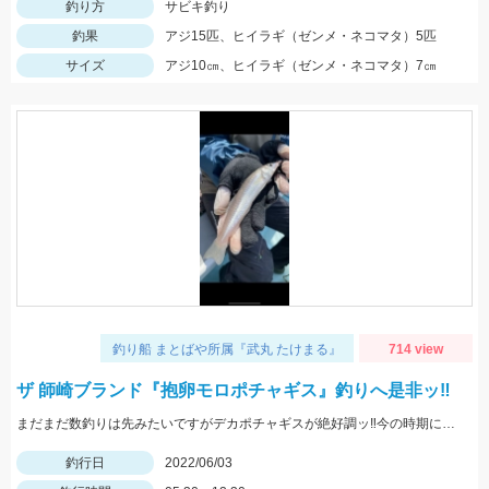
釣り方
サビキ釣り
釣果
アジ15匹、ヒイラギ（ゼンメ・ネコマタ）5匹
サイズ
アジ10㎝、ヒイラギ（ゼンメ・ネコマタ）7㎝
釣り船 まとばや所属『武丸 たけまる』
714 view
ザ 師崎ブランド『抱卵モロポチャギス』釣りへ是非ッ‼︎
まだまだ数釣りは先みたいですがデカポチャギスが絶好調ッ‼︎今の時期にしか釣れないサイズですッ(ﾟ∀ﾟ)
釣行日
2022/06/03