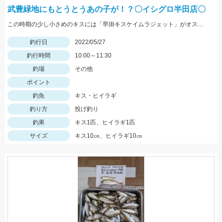
武豊緑地にもとうとうあの子が！？〇イシグロ半田店〇
この時期の少し小さめのキスには「早掛キスケイムラジェット」がオススメ！ 武豊緑地でも小型ですがキスが釣れ始めました！皆さんも是非、チャレンジしてみてください！！
釣行日
2022/05/27
釣行時間
10:00～11:30
釣場
その他
ポイント
釣魚
キス・ヒイラギ
釣り方
投げ釣り
釣果
キス1匹、ヒイラギ1匹
サイズ
キス10㎝、ヒイラギ10㎝