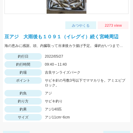
みつやくる
2273 view
豆アジ 大雨後も１０９１（イレグイ）続く宮崎周辺
海の恵みに感謝。頭、内臓取って冷凍後カラ揚げ予定。 爆釣がいつまで続くか見守りたい。
釣行日
2022/05/27
釣行時間
09:40～11:40
釣場
吉良サンライズパーク
ポイント
サビキ針の号数3号以下でママカリを。アミエビブ
ロック。
釣魚
アジ
釣り方
サビキ釣り
釣果
アジ140匹
サイズ
アジ11cm~6cm