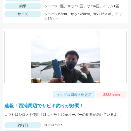
釣果
シーバス1匹、サッパ1匹、サバ4匹、イワシ1匹
サイズ
シーバス63cm、サッパ20cm、サバ15ｃｍ、イワ
シ15ｃｍ
イシグロ岡崎大樹寺店
2232 view
速報！西浦周辺でサビキ釣りが好調！
コマセはシロメを使用！針は４号！20㎝オーバーの良型が釣れているようです！
釣行日
2022/05/27