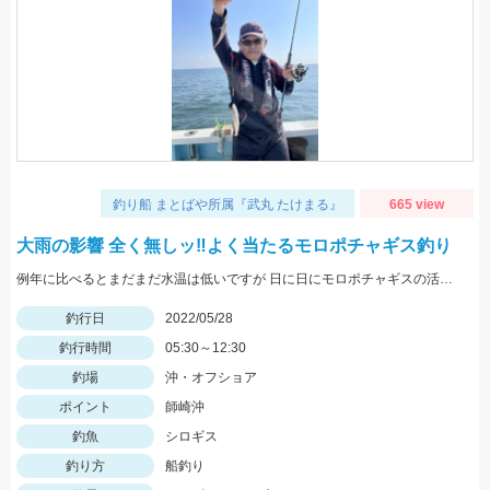
釣り船 まとばや所属『武丸 たけまる』
665 view
大雨の影響 全く無しッ‼︎よく当たるモロポチャギス釣り
例年に比べるとまだまだ水温は低いですが 日に日にモロポチャギスの活性 高まってますよッ(^-^)
釣行日
2022/05/28
釣行時間
05:30～12:30
釣場
沖・オフショア
ポイント
師崎沖
釣魚
シロギス
釣り方
船釣り