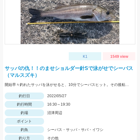
K1
1549 view
サッパの仇！！のませショルダー針Sで泳がせでシーバス
（マルスズキ）
開始早々釣れたサッパを泳がせると、10分でシーバスヒット。その後粘るも肝心のアオリイカが釣れない。
釣行日
2022/05/27
釣行時間
16:30～19:30
釣場
沼津周辺
ポイント
釣魚
シーバス・サッパ・サバ・イワシ
釣り方
その他