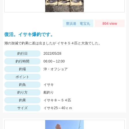
豊浜港 竜宝丸
804 view
復活。イサキ爆釣です。
潮の加減で釣果に差は出ましたが イサキ５４匹と大漁でした。
釣行日
2022/05/28
釣行時間
06:00～12:00
釣場
沖・オフショア
ポイント
釣魚
イサキ
釣り方
船釣り
釣果
イサキ８～５４匹
サイズ
イサキ25～40ｃｍ