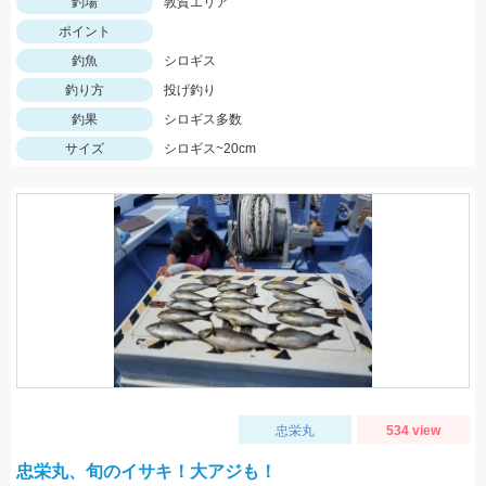
釣場
敦賀エリア
ポイント
釣魚
シロギス
釣り方
投げ釣り
釣果
シロギス多数
サイズ
シロギス~20cm
忠栄丸
534 view
忠栄丸、旬のイサキ！大アジも！