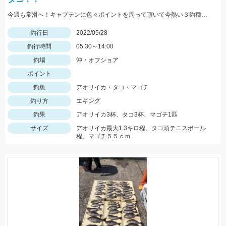
今週も常滑へ！キャプテンに色々ポイントを周って頂いて今熱い３釣種を釣ることができました！！大興奮！！！
釣行日
2022/05/28
釣行時間
05:30～14:00
釣場
沖・オフショア
ポイント
釣魚
アオリイカ・タコ・マゴチ
釣り方
エギング
釣果
アオリイカ3杯、タコ3杯、マゴチ1匹
サイズ
アオリイカ最大1.3キロ程、タコ頭テニスボール
程、マゴチ５５ｃｍ