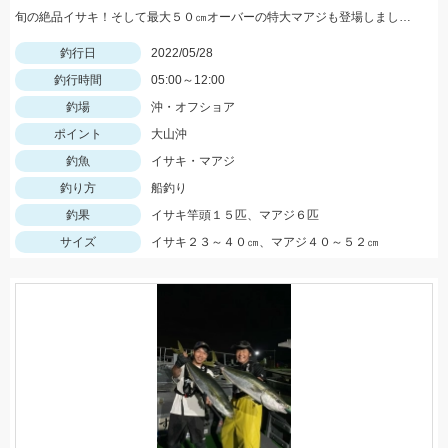
旬の絶品イサキ！そして最大５０㎝オーバーの特大マアジも登場しました。
釣行日
2022/05/28
釣行時間
05:00～12:00
釣場
沖・オフショア
ポイント
大山沖
釣魚
イサキ・マアジ
釣り方
船釣り
釣果
イサキ竿頭１５匹、マアジ６匹
サイズ
イサキ２３～４０㎝、マアジ４０～５２㎝