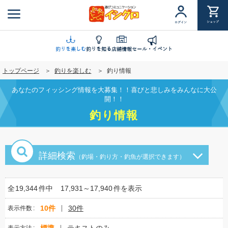
メ
イ
ショップ
ログイン
ン
コ
ン
釣りを楽しむ
釣りを知る
店舗情報
セール・イベント
テ
トップページ
釣りを楽しむ
釣り情報
ン
ツ
あなたのフィッシング情報を大募集！！喜びと悲しみをみんなに大公
に
開！！
移
釣り情報
動
詳細検索
（釣場・釣り方・釣魚が選択できます）
全
19,344
件中
17,931～17,940
件を表示
10件
30件
表示件数