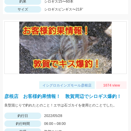
釣果
シロギス15〜60本
サイズ
シロギスピンギス〜21㌢
イシグロカインズモール彦根店
1074 view
彦根店 お客様釣果情報！ 敦賀周辺でシロギス爆釣！
良型混じりで釣れたとのこと！エサは石ゴカイを使用とのことでした。
釣行日
2022/05/28
釣行時間
06:00～08:00