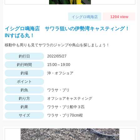
イシグロ鳴海店
1204 view
イシグロ鳴海店 サワラ狙いの伊勢湾キャスティング！
INすばる丸！
移動中も周りも見てサワラのジャンプや鳥山を探しましょう！
釣行日
2022/05/27
釣行時間
15:00～19:00
釣場
沖・オフショア
ポイント
釣魚
ワラサ・ブリ
釣り方
オフショアキャスティング
釣果
ワラサ・ブリ船中３匹
サイズ
ワラサ・ブリ70cm程