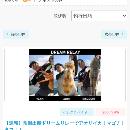
標準
テキストのみ
表示方法
並び順
前の10件
次の10件
イシグロバイヤー
2000 view
【速報】常滑出船ドリームリレーでアオリイカ！マゴチ！
タコ！！