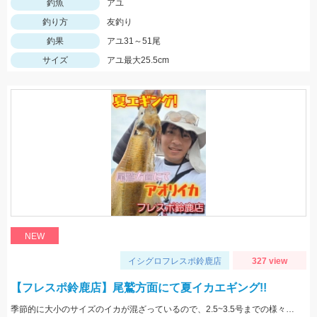
釣魚
アユ
釣り方
友釣り
釣果
アユ31～51尾
サイズ
アユ最大25.5cm
NEW
イシグロフレスポ鈴鹿店
327 view
【フレスポ鈴鹿店】尾鷲方面にて夏イカエギング!!
季節的に大小のサイズのイカが混ざっているので、2.5~3.5号までの様々なサイズを持っていきましょう!!