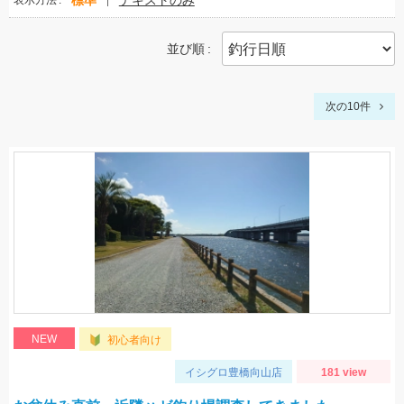
標準
テキストのみ
表示方法
並び順
次の10件
NEW
初心者向け
イシグロ豊橋向山店
181 view