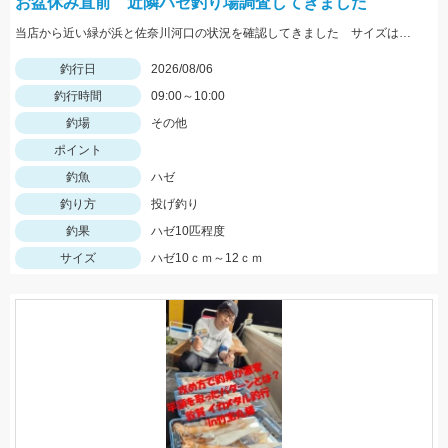
お盆休み直前 近隣ハゼ釣り場調査してきました
当店から近い緑が浜と佐奈川河口の状況を確認してきました サイズはまだ小さめ 針サイズは6号がよさそうです
釣行日
2026/08/06
釣行時間
09:00～10:00
釣場
その他
ポイント
釣魚
ハゼ
釣り方
投げ釣り
釣果
ハゼ10匹程度
サイズ
ハゼ10ｃｍ～12ｃｍ