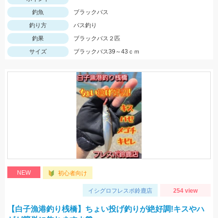
釣魚
ブラックバス
釣り方
バス釣り
釣果
ブラックバス２匹
サイズ
ブラックバス39～43ｃｍ
NEW
初心者向け
イシグロフレスポ鈴鹿店
254 view
【白子漁港釣り桟橋】ちょい投げ釣りが絶好調!キスやハ