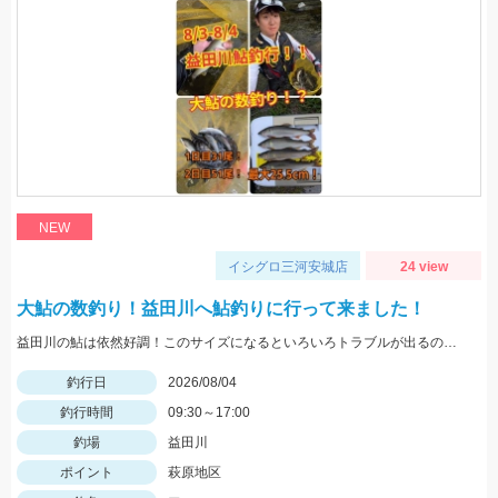
NEW
イシグロ三河安城店
24 view
大鮎の数釣り！益田川へ鮎釣りに行って来ました！
益田川の鮎は依然好調！このサイズになるといろいろトラブルが出るので仕掛けは太めがおすすめです！針は7.5号～８号！三河安城店岩崎釣行
釣行日
2026/08/04
釣行時間
09:30～17:00
釣場
益田川
ポイント
萩原地区