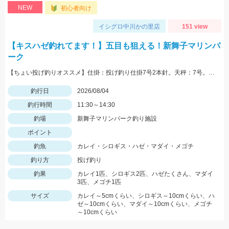
NEW
初心者向け
イシグロ中川かの里店
151 view
【キスハゼ釣れてます！】五目も狙える！新舞子マリンパ
ーク
【ちょい投げ釣りオススメ】仕掛：投げ釣り仕掛7号2本針。天秤：7号。エサ：石ゴカイorゴールドイソメ。誘い方：サビいて止めての繰り返し。
釣行日
2026/08/04
釣行時間
11:30～14:30
釣場
新舞子マリンパーク釣り施設
ポイント
釣魚
カレイ・シロギス・ハゼ・マダイ・メゴチ
釣り方
投げ釣り
釣果
カレイ1匹、シロギス2匹、ハゼたくさん、マダイ
3匹、メゴチ1匹
サイズ
カレイ～5cmくらい、シロギス～10cmくらい、ハ
ゼ～10cmくらい、マダイ～10cmくらい、メゴチ
～10cmくらい