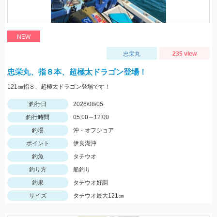
NEW
忠栄丸
235 view
忠栄丸、指８本、超極太ドラゴン登場！
121㎝指８、超極太ドラゴン登場です！
釣行日
2026/08/05
釣行時間
05:00～12:00
釣場
沖・オフショア
ポイント
伊良湖沖
釣魚
タチウオ
釣り方
船釣り
釣果
タチウオ好調
サイズ
タチウオ最大121㎝