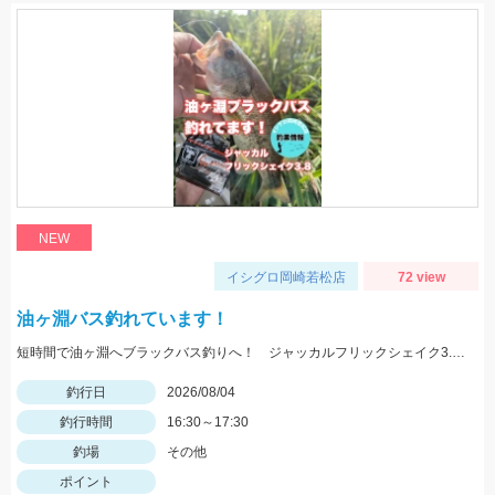
NEW
イシグロ岡崎若松店
72 view
油ヶ淵バス釣れています！
短時間で油ヶ淵へブラックバス釣りへ！ ジャッカルフリックシェイク3.8のノーシンカーワッキーでGET!
釣行日
2026/08/04
釣行時間
16:30～17:30
釣場
その他
ポイント