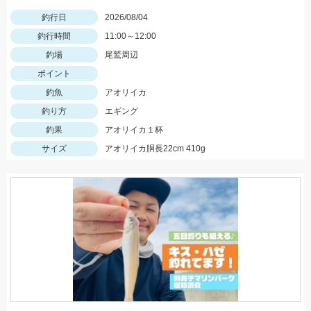
釣行日
2026/08/04
釣行時間
11:00～12:00
釣場
尾鷲周辺
ポイント
釣魚
アオリイカ
釣り方
エギング
釣果
アオリイカ１杯
サイズ
アオリイカ胴長22cm 410g