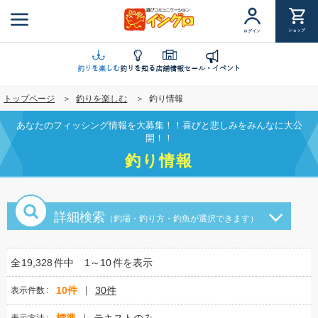
メ
イ
ショップ
ログイン
ン
コ
ン
釣りを楽しむ
釣りを知る
店舗情報
セール・イベント
テ
トップページ
釣りを楽しむ
釣り情報
ン
ツ
あなたのフィッシング情報を大募集！！喜びと悲しみをみんなに大公
に
開！！
移
釣り情報
動
詳細検索
（釣場・釣り方・釣魚が選択できます）
全
19,328
件中
1～10
件を表示
10件
30件
表示件数