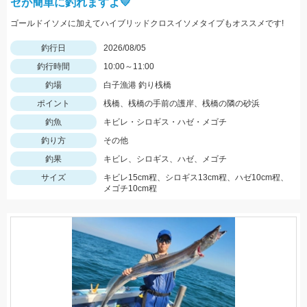
ゼが簡単に釣れますよ💛
ゴールドイソメに加えてハイブリッドクロスイソメタイプもオススメです!
釣行日
2026/08/05
釣行時間
10:00～11:00
釣場
白子漁港 釣り桟橋
ポイント
桟橋、桟橋の手前の護岸、桟橋の隣の砂浜
釣魚
キビレ・シロギス・ハゼ・メゴチ
釣り方
その他
釣果
キビレ、シロギス、ハゼ、メゴチ
サイズ
キビレ15cm程、シロギス13cm程、ハゼ10cm程、
メゴチ10cm程