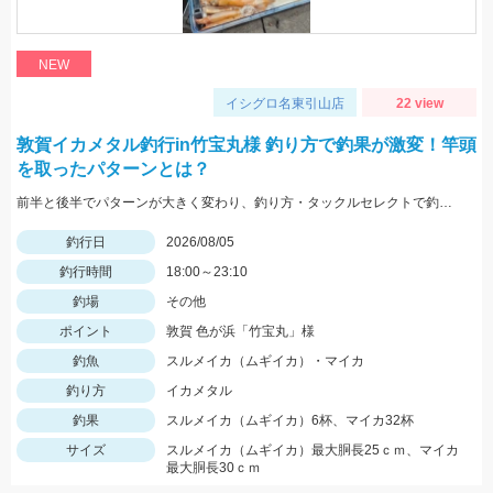
NEW
イシグロ名東引山店
22 view
敦賀イカメタル釣行in竹宝丸様 釣り方で釣果が激変！竿頭
を取ったパターンとは？
前半と後半でパターンが大きく変わり、釣り方・タックルセレクトで釣果に差が出た日でした。最近の傾向としてケイムラ系カラーは必須ですので必ず持って行ってください。
釣行日
2026/08/05
釣行時間
18:00～23:10
釣場
その他
ポイント
敦賀 色が浜「竹宝丸」様
釣魚
スルメイカ（ムギイカ）・マイカ
釣り方
イカメタル
釣果
スルメイカ（ムギイカ）6杯、マイカ32杯
サイズ
スルメイカ（ムギイカ）最大胴長25ｃｍ、マイカ
最大胴長30ｃｍ