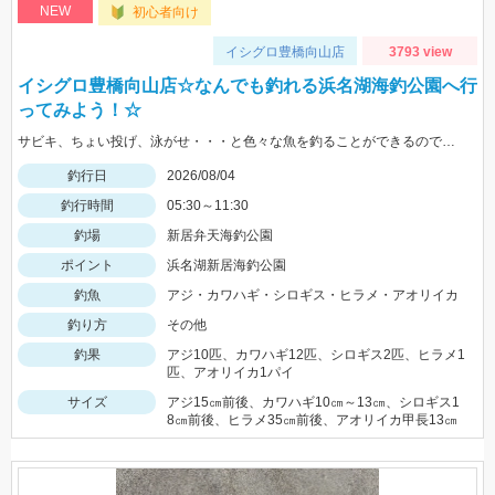
NEW
初心者向け
イシグロ豊橋向山店
3793 view
イシグロ豊橋向山店☆なんでも釣れる浜名湖海釣公園へ行
ってみよう！☆
サビキ、ちょい投げ、泳がせ・・・と色々な魚を釣ることができるので仕掛けも何種類か用意していけば楽しむことができますよ！
釣行日
2026/08/04
釣行時間
05:30～11:30
釣場
新居弁天海釣公園
ポイント
浜名湖新居海釣公園
釣魚
アジ・カワハギ・シロギス・ヒラメ・アオリイカ
釣り方
その他
釣果
アジ10匹、カワハギ12匹、シロギス2匹、ヒラメ1
匹、アオリイカ1パイ
サイズ
アジ15㎝前後、カワハギ10㎝～13㎝、シロギス1
8㎝前後、ヒラメ35㎝前後、アオリイカ甲長13㎝