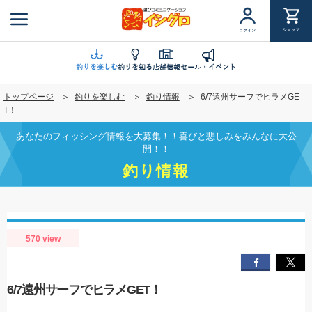
メ
イ
ショップ
ログイン
ン
コ
ン
釣りを楽しむ
釣りを知る
店舗情報
セール・イベント
テ
トップページ
釣りを楽しむ
釣り情報
6/7遠州サーフでヒラメGE
ン
T！
ツ
に
あなたのフィッシング情報を大募集！！喜びと悲しみをみんなに大公
移
開！！
動
釣り情報
570 view
6/7遠州サーフでヒラメGET！