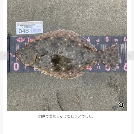
肉厚で美味しそうなヒラメでした。
ール
リ