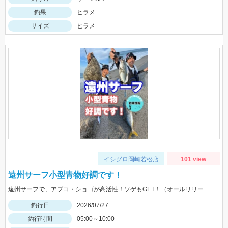
釣果
ヒラメ
サイズ
ヒラメ
イシグロ岡崎若松店
101 view
遠州サーフ小型青物好調です！
遠州サーフで、アブコ・ショゴが高活性！ソゲもGET！（オールリリースさせて頂きました）ヒットルアーは、ジーク Ｆサーディン20ｇ 20ｇのサイズ感が良かったです！
釣行日
2026/07/27
釣行時間
05:00～10:00