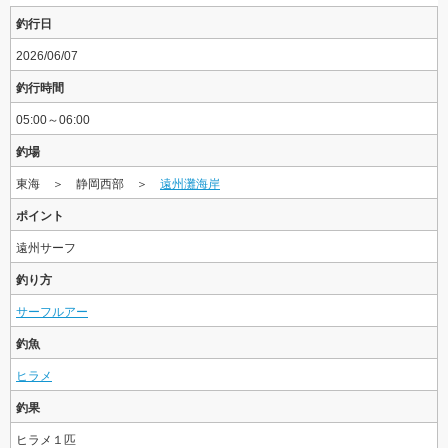
釣行日
2026/06/07
釣行時間
05:00～06:00
釣場
東海 ＞ 静岡西部 ＞
遠州灘海岸
ポイント
遠州サーフ
釣り方
サーフルアー
釣魚
ヒラメ
釣果
ヒラメ１匹