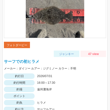
フォトダービー
ジャンキー
47 view
サーフでの初ヒラメ
メーカー：ダイソー ルアー：ジグミノー カラー：不明
釣行日
2026/07/31
釣行時間
16:00～17:30
釣場
遠州灘海岸
ポイント
釣魚
ヒラメ
釣り方
サーフルアー