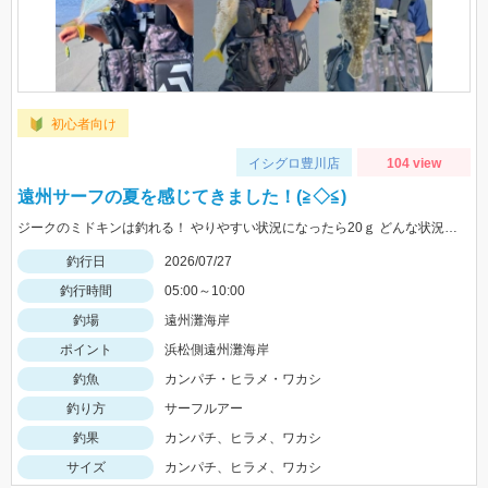
初心者向け
イシグロ豊川店
104 view
遠州サーフの夏を感じてきました！(≧◇≦)
ジークのミドキンは釣れる！ やりやすい状況になったら20ｇ どんな状況でも100ｍ以上飛ばすなら 40ｇがおすすめ
釣行日
2026/07/27
釣行時間
05:00～10:00
釣場
遠州灘海岸
ポイント
浜松側遠州灘海岸
釣魚
カンパチ・ヒラメ・ワカシ
釣り方
サーフルアー
釣果
カンパチ、ヒラメ、ワカシ
サイズ
カンパチ、ヒラメ、ワカシ