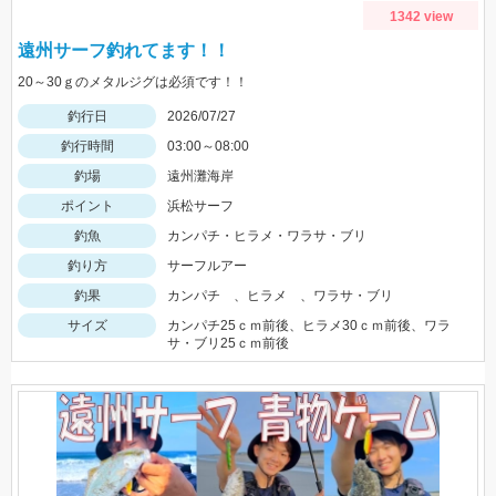
1342 view
遠州サーフ釣れてます！！
20～30ｇのメタルジグは必須です！！
釣行日
2026/07/27
釣行時間
03:00～08:00
釣場
遠州灘海岸
ポイント
浜松サーフ
釣魚
カンパチ・ヒラメ・ワラサ・ブリ
釣り方
サーフルアー
釣果
カンパチ 、ヒラメ 、ワラサ・ブリ
サイズ
カンパチ25ｃｍ前後、ヒラメ30ｃｍ前後、ワラ
サ・ブリ25ｃｍ前後