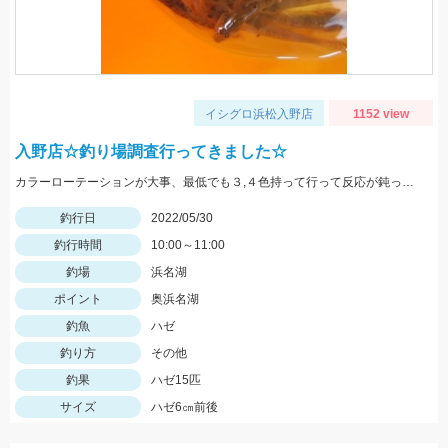
イシグロ浜松入野店
1152 view
入野店☆釣り場調査行ってきました☆
カラーローテーションが大事、最低でも３,４色持って行って反応が鈍ったら色を変えてみよう。
釣行日
2022/05/30
釣行時間
10:00～11:00
釣場
浜名湖
ポイント
奥浜名湖
釣魚
ハゼ
釣り方
その他
釣果
ハゼ15匹
サイズ
ハゼ6㎝前後