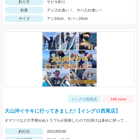
釣り方
サビキ釣り
釣果
アジ入れ食い！、サバ入れ食い！
サイズ
アジ10cm、サバ～20cm
イシグロ西尾店
549 view
大山沖イサキに行ってきました!【イシグロ西尾店】
オマツリなどの予期せぬトラブルが頻発したので仕掛けは多めに持っていくことがオススメ!
釣行日
2022/05/30