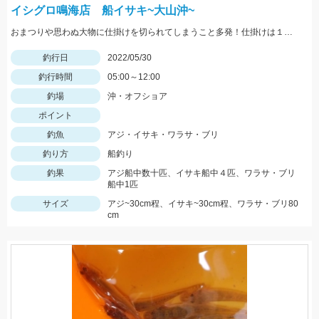
イシグロ鳴海店 船イサキ~大山沖~
おまつりや思わぬ大物に仕掛けを切られてしまうこと多発！仕掛けは１０セットはあると安心です！
釣行日
2022/05/30
釣行時間
05:00～12:00
釣場
沖・オフショア
ポイント
釣魚
アジ・イサキ・ワラサ・ブリ
釣り方
船釣り
釣果
アジ船中数十匹、イサキ船中４匹、ワラサ・ブリ
船中1匹
サイズ
アジ~30cm程、イサキ~30cm程、ワラサ・ブリ80
cm