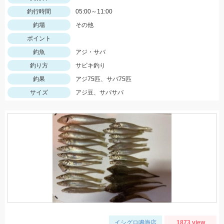
釣行時間
05:00～11:00
釣場
その他
ポイント
釣魚
アジ・サバ
釣り方
サビキ釣り
釣果
アジ75匹、サバ75匹
サイズ
アジ豆、サバサバ
イシグロ鳴海店
1873 view