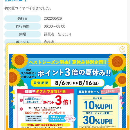
初の巨コイヤバイ引きでした。
釣行日
2022/05/29
釣行時間
06:00～08:00
釣場
琵琶湖 陸っぱり
ポイント
彦根港
×
釣魚
コイ
釣り方
その他
釣果
コイ1匹
サイズ
コイ100センチ
釣り情報を
投稿する