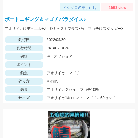
イシグロ名東引山店
1568 view
ボートエギング＆マゴチパラダイス♪
アオリイカはデュエルEZ－Qキャストプラス3号、マゴチはスタッガー3.5インチやカバークローグランデにヒット！
釣行日
2022/05/30
釣行時間
04:30～10:30
釣場
沖・オフショア
ポイント
釣魚
アオリイカ・マゴチ
釣り方
その他
釣果
アオリイカ２ハイ、マゴチ10匹
サイズ
アオリイカ1キロover、マゴチ～60センチ