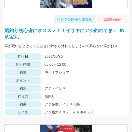
イシグロ岡崎大樹寺店
1183 view
船釣り初心者にオススメ！！イサキにアジ釣れてま♪ IN
竜宝丸
竿が硬いと上げてくるときに針から外れてしまうので柔らかい竿がおススメです！
釣行日
2022/05/30
釣行時間
05:00～12:00
釣場
沖・オフショア
ポイント
釣魚
アジ・イサキ
釣り方
船釣り
釣果
アジ多数、イサキ６匹
サイズ
アジ最大４０㎝、イサキ40ｃｍ