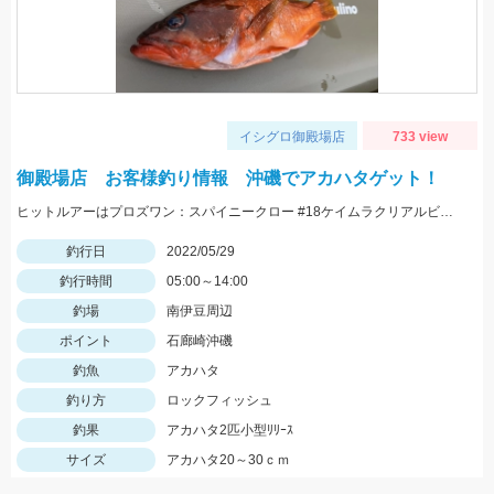
イシグロ御殿場店
733 view
御殿場店 お客様釣り情報 沖磯でアカハタゲット！
ヒットルアーはプロズワン：スパイニークロー #18ケイムラクリアルビー 良型アカハタ おめでとうございます！
釣行日
2022/05/29
釣行時間
05:00～14:00
釣場
南伊豆周辺
ポイント
石廊崎沖磯
釣魚
アカハタ
釣り方
ロックフィッシュ
釣果
アカハタ2匹小型ﾘﾘｰｽ
サイズ
アカハタ20～30ｃｍ