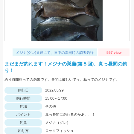
メジナ(グレ)巣窟にて、日中の満潮時の調査釣行
557 view
まだまだ釣れます！メジナの巣窟(第５回)、真っ昼間の釣
り！
約４時間粘っての釣果です。昼間は厳しいでぅ。粘ってのメジナです。
釣行日
2022/05/29
釣行時間
15:00～17:00
釣場
その他
ポイント
真っ昼間に釣れるのかあ、、！
釣魚
メジナ（グレ）
釣り方
ロックフィッシュ