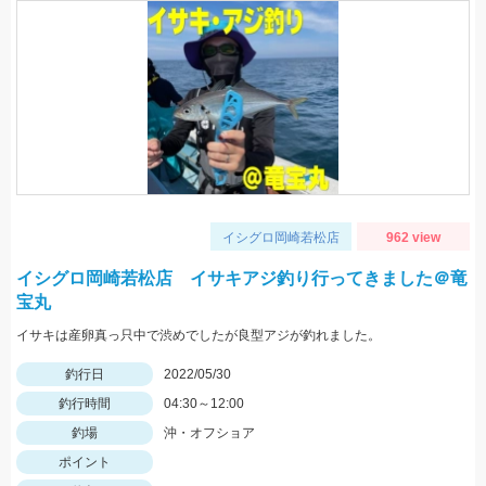
イシグロ岡崎若松店
962 view
イシグロ岡崎若松店 イサキアジ釣り行ってきました＠竜
宝丸
イサキは産卵真っ只中で渋めでしたが良型アジが釣れました。
釣行日
2022/05/30
釣行時間
04:30～12:00
釣場
沖・オフショア
ポイント