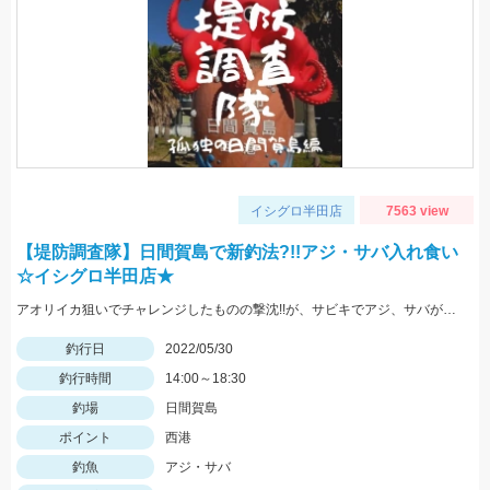
イシグロ半田店
7563 view
【堤防調査隊】日間賀島で新釣法?!!アジ・サバ入れ食い
☆イシグロ半田店★
アオリイカ狙いでチャレンジしたものの撃沈!!が、サビキでアジ、サバが入れ食い!!豆アジマッチとサビキ三昧をお忘れなく!
釣行日
2022/05/30
釣行時間
14:00～18:30
釣場
日間賀島
ポイント
西港
釣魚
アジ・サバ