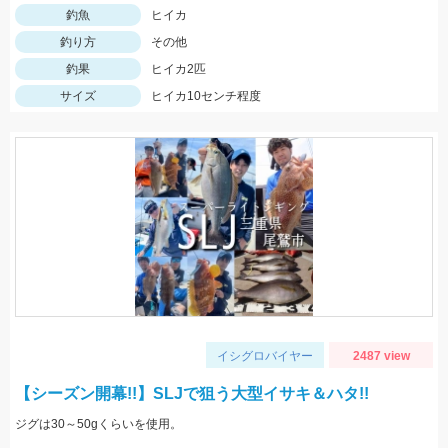
釣魚
ヒイカ
釣り方
その他
釣果
ヒイカ2匹
サイズ
ヒイカ10センチ程度
イシグロバイヤー
2487 view
【シーズン開幕!!】SLJで狙う大型イサキ＆ハタ!!
ジグは30～50gくらいを使用。