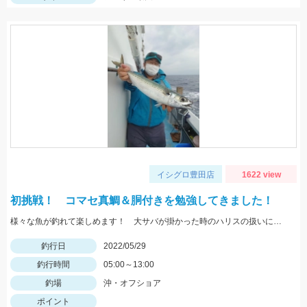
イシグロ豊田店
1622 view
初挑戦！ コマセ真鯛＆胴付きを勉強してきました！
様々な魚が釣れて楽しめます！ 大サバが掛かった時のハリスの扱いにはご用心！
釣行日
2022/05/29
釣行時間
05:00～13:00
釣場
沖・オフショア
ポイント