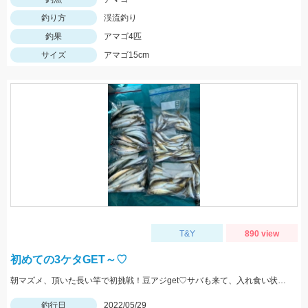
釣り方
渓流釣り
釣果
アマゴ4匹
サイズ
アマゴ15cm
T&Y
890 view
初めての3ケタGET～♡
朝マズメ、頂いた長い竿で初挑戦！豆アジget♡サバも来て、入れ食い状態最高～！(笑) サイズ小さいから調理大変ですｗｗｗ
釣行日
2022/05/29