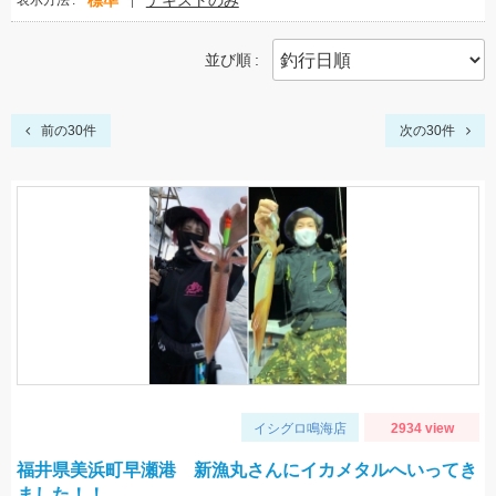
標準
テキストのみ
表示方法
並び順
前の30件
次の30件
イシグロ鳴海店
2934 view
福井県美浜町早瀬港 新漁丸さんにイカメタルへいってき
ました！！