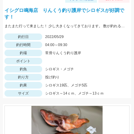
イシグロ鳴海店 りんくう釣り護岸でシロギスが好調で
す！
またまた行って来ました！ 少し大きくなってきております。 数が釣れるので楽しいですよ！
釣行日
2022/05/29
釣行時間
04:00～09:30
釣場
常滑りんくう釣り護岸
ポイント
釣魚
シロギス・メゴチ
釣り方
投げ釣り
釣果
シロギス19匹、メゴチ5匹
サイズ
シロギス～14ｃｍ、メゴチ～13ｃｍ