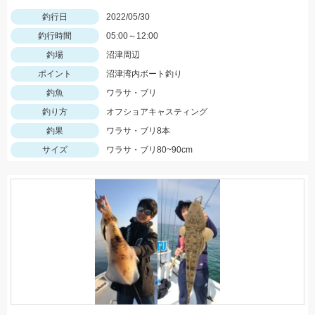
釣行日
2022/05/30
釣行時間
05:00～12:00
釣場
沼津周辺
ポイント
沼津湾内ボート釣り
釣魚
ワラサ・ブリ
釣り方
オフショアキャスティング
釣果
ワラサ・ブリ8本
サイズ
ワラサ・ブリ80~90cm