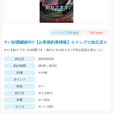
イシグロ三河安城店
547 view
サバ好調継続中!!【お客様釣果情報】☆イシグロ知立店☆
サビキ釣りでサバが好調です！漁サビキの白スキン5号が反応が良かったそうです♪
釣行日
2022/05/29
釣行時間
08:00～09:00
釣場
その他
ポイント
釣魚
サバ
釣り方
サビキ釣り
釣果
サバ沢山
サイズ
サバ～15㌢