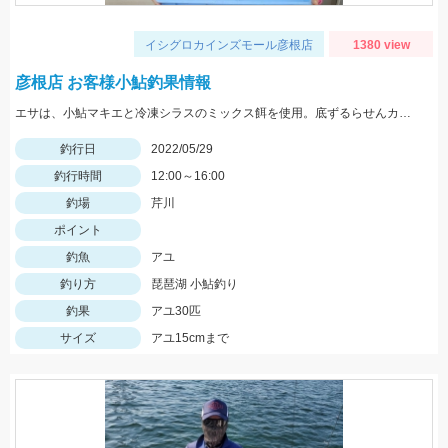
イシグロカインズモール彦根店
1380 view
彦根店 お客様小鮎釣果情報
エサは、小鮎マキエと冷凍シラスのミックス餌を使用。底ずるらせんカゴの流し釣りでの釣果です。
釣行日
2022/05/29
釣行時間
12:00～16:00
釣場
芹川
ポイント
釣魚
アユ
釣り方
琵琶湖 小鮎釣り
釣果
アユ30匹
サイズ
アユ15cmまで