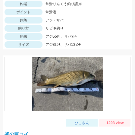
釣場
常滑りんくう釣り護岸
ポイント
常滑港
釣魚
アジ・サバ
釣り方
サビキ釣り
釣果
アジ55匹、サバ7匹
サイズ
アジ8ｾﾝﾁ、サバ13ｾﾝﾁ
ひこさん
1203 view
初の巨コイ