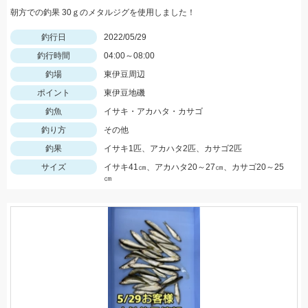
朝方での釣果 30ｇのメタルジグを使用しました！
釣行日
2022/05/29
釣行時間
04:00～08:00
釣場
東伊豆周辺
ポイント
東伊豆地磯
釣魚
イサキ・アカハタ・カサゴ
釣り方
その他
釣果
イサキ1匹、アカハタ2匹、カサゴ2匹
サイズ
イサキ41㎝、アカハタ20～27㎝、カサゴ20～25
㎝