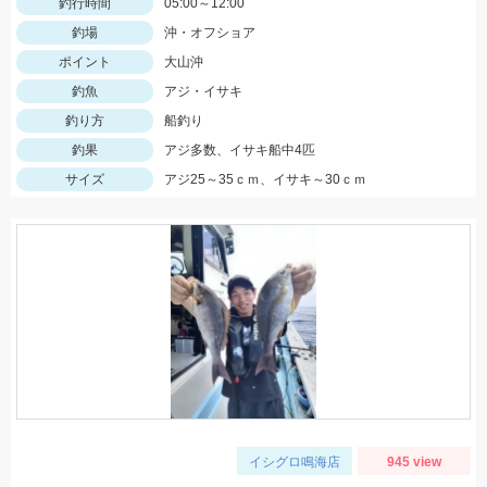
釣行時間
05:00～12:00
釣場
沖・オフショア
ポイント
大山沖
釣魚
アジ・イサキ
釣り方
船釣り
釣果
アジ多数、イサキ船中4匹
サイズ
アジ25～35ｃｍ、イサキ～30ｃｍ
イシグロ鳴海店
945 view