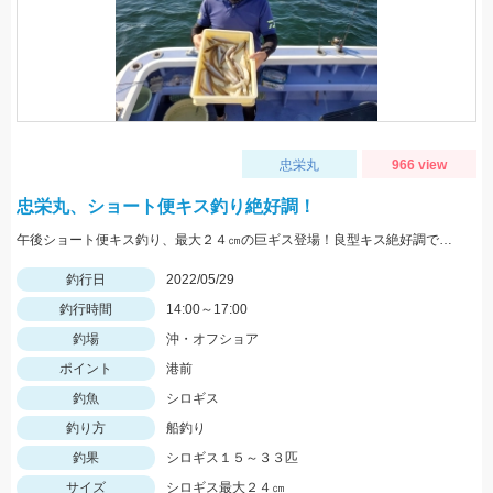
忠栄丸
966 view
忠栄丸、ショート便キス釣り絶好調！
午後ショート便キス釣り、最大２４㎝の巨ギス登場！良型キス絶好調です！
釣行日
2022/05/29
釣行時間
14:00～17:00
釣場
沖・オフショア
ポイント
港前
釣魚
シロギス
釣り方
船釣り
釣果
シロギス１５～３３匹
サイズ
シロギス最大２４㎝