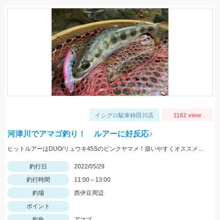
イシグロ駿東柿田川店
1182 view
河津川でアマゴ釣り！ ルアーに好反応♪
ヒットルアーはDUO/リュウキ45Sのピンクヤマメ！扱いやすくオススメです。
釣行日
2022/05/29
釣行時間
11:00～13:00
釣場
西伊豆周辺
ポイント
釣魚
アマゴ