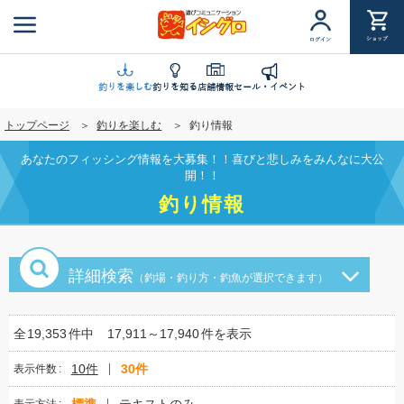
メ
イ
ショップ
ログイン
ン
コ
ン
釣りを楽しむ
釣りを知る
店舗情報
セール・イベント
テ
トップページ
釣りを楽しむ
釣り情報
ン
ツ
あなたのフィッシング情報を大募集！！喜びと悲しみをみんなに大公
に
開！！
移
釣り情報
動
詳細検索
（釣場・釣り方・釣魚が選択できます）
全
19,353
件中
17,911～17,940
件を表示
10件
30件
表示件数