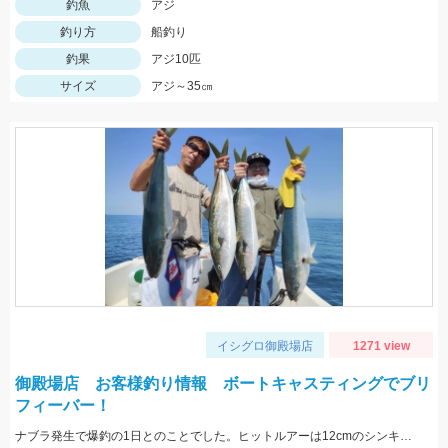
釣魚
アジ
釣り方
船釣り
釣果
アジ10匹
サイズ
アジ～35㎝
イシグロ御殿場店
1271 view
御殿場店 お客様釣り情報 ボートキャスティングでブリ
フィーバー！
ナブラ発生で爆釣の1日とのことでした。ヒットルアーは12cmのシンキングペンシル。 90㎝クラスの大型ブリ。おめでとうございます！