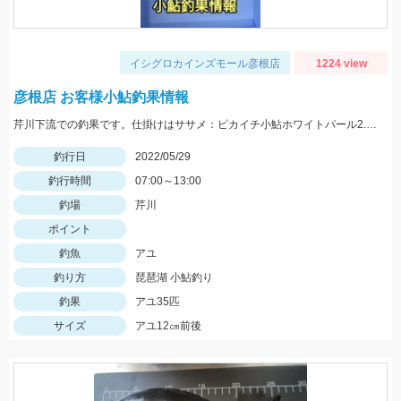
イシグロカインズモール彦根店
1224 view
彦根店 お客様小鮎釣果情報
芹川下流での釣果です。仕掛けはササメ：ピカイチ小鮎ホワイトパール2.5号がオススメです！
釣行日
2022/05/29
釣行時間
07:00～13:00
釣場
芹川
ポイント
釣魚
アユ
釣り方
琵琶湖 小鮎釣り
釣果
アユ35匹
サイズ
アユ12㎝前後