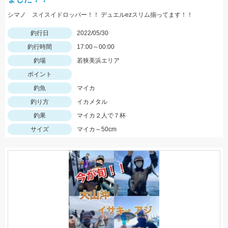
シマノ スイスイドロッパー！！ デュエルezスリム揃ってます！！
釣行日
2022/05/30
釣行時間
17:00～00:00
釣場
若狭美浜エリア
ポイント
釣魚
マイカ
釣り方
イカメタル
釣果
マイカ２人で７杯
サイズ
マイカ～50cm