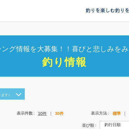
釣りを楽しむ
釣り
シング情報を大募集！！喜びと悲しみをみ
釣り情報
きます）
表示件数
表示方法
10件
30件
標準
並び順