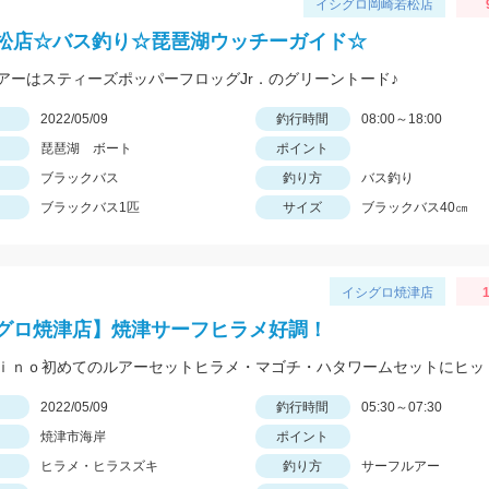
イシグロ岡崎若松店
松店☆バス釣り☆琵琶湖ウッチーガイド☆
アーはスティーズポッパーフロッグJr．のグリーントード♪
日
2022/05/09
釣行時間
08:00～18:00
琵琶湖 ボート
ポイント
ブラックバス
釣り方
バス釣り
ブラックバス1匹
サイズ
ブラックバス40㎝
イシグロ焼津店
1
グロ焼津店】焼津サーフヒラメ好調！
日
2022/05/09
釣行時間
05:30～07:30
焼津市海岸
ポイント
ヒラメ・ヒラスズキ
釣り方
サーフルアー