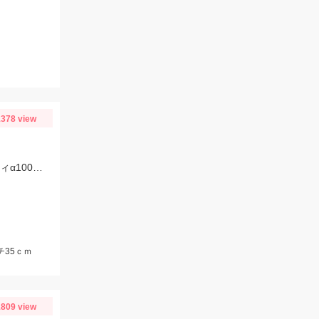
378 view
電動タイラバでの釣果です。 ヒットタイラバは紅牙カレントブレーカートリニティα100ｇギャルピンク＋フィッシュアローリングフラッシャー２’ピンクブルーラメ。
チ35ｃｍ
809 view