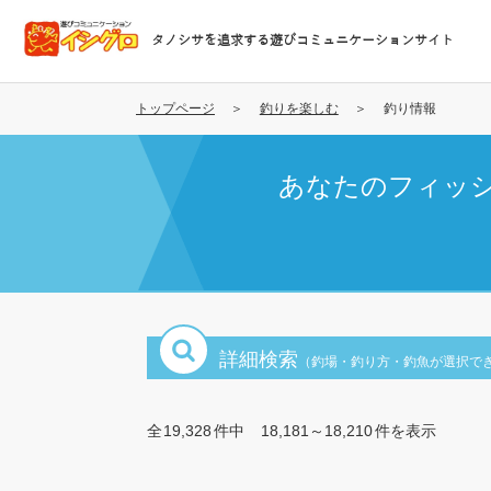
メ
イ
タノシサを追求する遊びコミュニケーションサイト
ン
コ
ン
トップページ
釣りを楽しむ
釣り情報
テ
ン
あなたのフィッ
ツ
に
移
動
詳細検索
（釣場・釣り方・釣魚が選択で
全
19,328
件中
18,181～18,210
件を表示