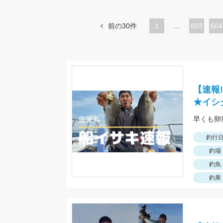
前の30件
1
…
ペ
603
ペ
604
ー
ー
ジ
ジ
【速報
★イシ
釣行
釣場
釣魚
釣果