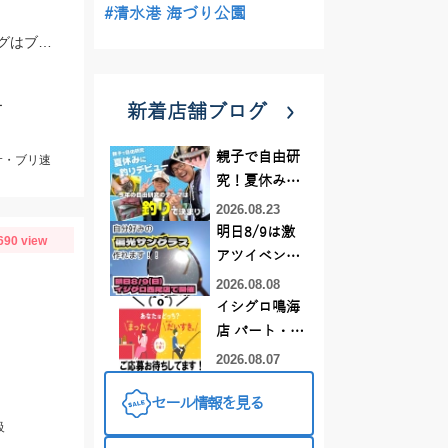
#清水港 海づり公園
シーモンキーさんに乗船している野々垣店長より速報！タイラバはなみだま！ジグはブリードジグが絶好調！
ー
新着店舗ブログ
親子で自由研
サ・ブリ速
究！夏休みに
釣りデビュー
2026.08.23
明日8/9は激
690 view
アツイベント
日！！！～オ
2026.08.08
ーダー偏光グ
イシグロ鳴海
ラス受注会～
店 パート・ア
ルバイトスタ
2026.08.07
ッフまだまだ
セール情報を見る
募集中！
級