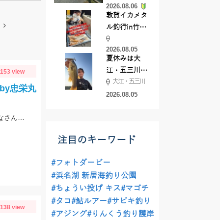
2026.08.06
てきました
敦賀イカメタ
ル釣行in竹宝
丸様 釣り方で
2026.08.05
釣果が激変！
夏休みは大
竿頭を取った
江・五三川で
1153 view
パターンと
大江・五三川
バスフィッシ
は？
by忠栄丸
ング♪
2026.08.05
早くも卵胞＆白子有り個体も!？引きも!味も!ゲーム性も超楽しい船イサキ釣りみなさんもぜひ!!
注目のキーワード
#フォトダービー
#浜名湖 新居海釣り公園
#ちょうい投げ キス
#マゴチ
#タコ
#鮎ルアー
#サビキ釣り
1138 view
#アジング
#りんくう釣り護岸