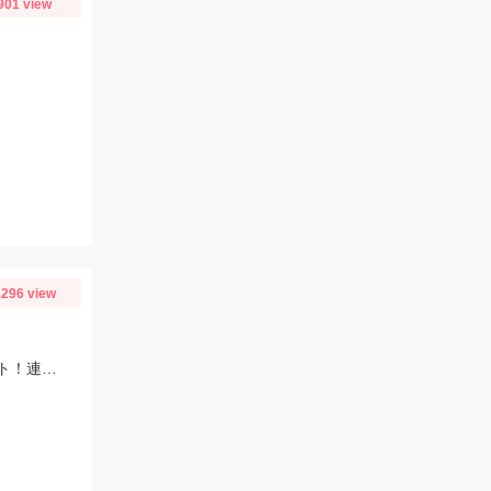
901 view
296 view
Ｔｓｕｌｉｎｏ初めてのルアーセットヒラメ・マゴチ・ハタワームセットにヒット！連休前からヒラメが上がってます！