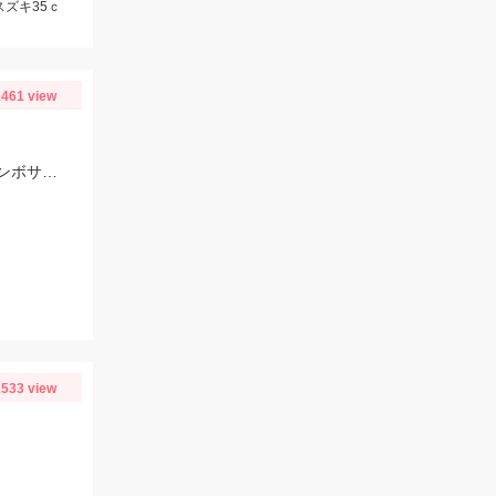
スズキ35ｃ
461 view
伊東沖イサキ釣りに行ってきました！今が脂ノリノリで絶品です。これからジャンボサイズイサキが多くなりますのでおすすめです！
533 view