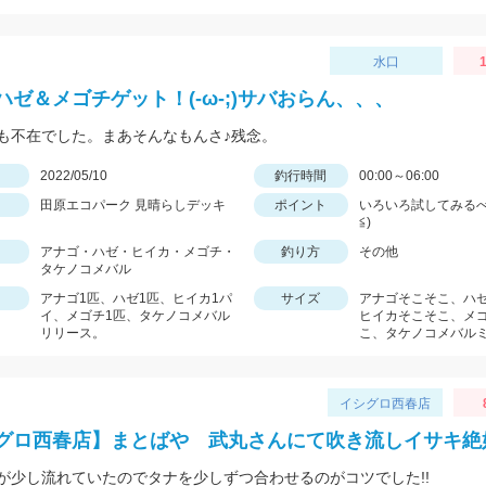
水口
1
ハゼ＆メゴチゲット！(-ω-;)サバおらん、、、
も不在でした。まあそんなもんさ♪残念。
日
2022/05/10
釣行時間
00:00～06:00
田原エコパーク 見晴らしデッキ
ポイント
いろいろ試してみるべ
≦)
アナゴ・ハゼ・ヒイカ・メゴチ・
釣り方
その他
タケノコメバル
アナゴ1匹、ハゼ1匹、ヒイカ1パ
サイズ
アナゴそこそこ、ハ
イ、メゴチ1匹、タケノコメバル
ヒイカそこそこ、メ
リリース。
こ、タケノコメバル
イシグロ西春店
グロ西春店】まとばや 武丸さんにて吹き流しイサキ絶好
が少し流れていたのでタナを少しずつ合わせるのがコツでした!!