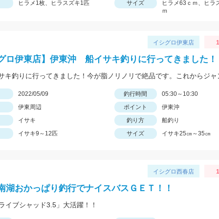
ヒラメ1枚、ヒラスズキ1匹
サイズ
ヒラメ63ｃｍ、ヒラ
ｍ
イシグロ伊東店
1
グロ伊東店】伊東沖 船イサキ釣りに行ってきました！
日
2022/05/09
釣行時間
05:30～10:30
伊東周辺
ポイント
伊東沖
イサキ
釣り方
船釣り
イサキ9～12匹
サイズ
イサキ25㎝～35㎝
イシグロ西春店
1
南湖おかっぱり釣行でナイスバスＧＥＴ！！
ドライブシャッド3.5」大活躍！！