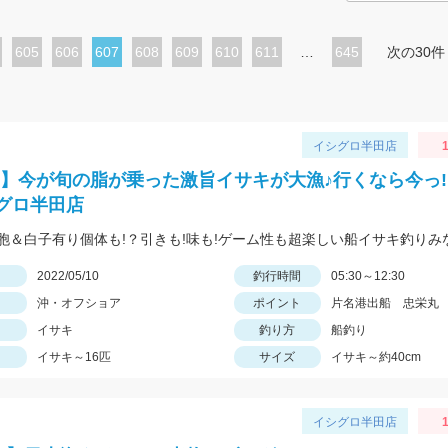
ペ
605
ペ
606
カ
607
ペ
608
ペ
609
ペ
610
ペ
611
…
645
次の30件
ー
ー
レ
ー
ー
ー
ー
ジ
ジ
ン
ジ
ジ
ジ
ジ
ト
イシグロ半田店
ペ
!】今が旬の脂が乗った激旨イサキが大漁♪行くなら今っ!
ー
グロ半田店
ジ
日
2022/05/10
釣行時間
05:30～12:30
沖・オフショア
ポイント
片名港出船 忠栄丸
イサキ
釣り方
船釣り
イサキ～16匹
サイズ
イサキ～約40cm
イシグロ半田店