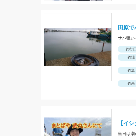
田原で
サバ狙い
釣行
釣場
釣魚
釣果
【イシ
当日は潮