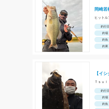
岡崎若
ヒットル
釣行
釣場
釣魚
釣果
【イシ
釣行
釣場
釣魚