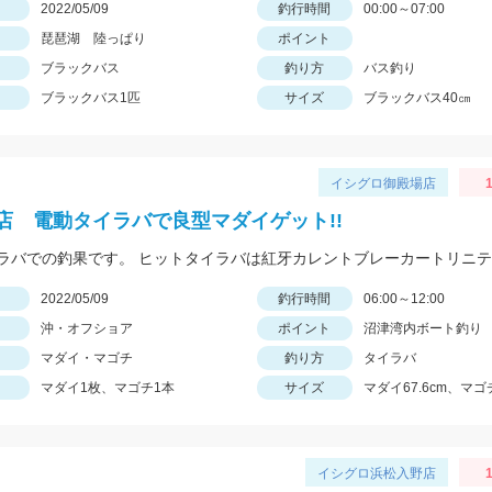
日
2022/05/09
釣行時間
00:00～07:00
琵琶湖 陸っぱり
ポイント
ブラックバス
釣り方
バス釣り
ブラックバス1匹
サイズ
ブラックバス40㎝
イシグロ御殿場店
1
店 電動タイラバで良型マダイゲット!!
日
2022/05/09
釣行時間
06:00～12:00
沖・オフショア
ポイント
沼津湾内ボート釣り
マダイ・マゴチ
釣り方
タイラバ
マダイ1枚、マゴチ1本
サイズ
マダイ67.6cm、マゴ
イシグロ浜松入野店
1