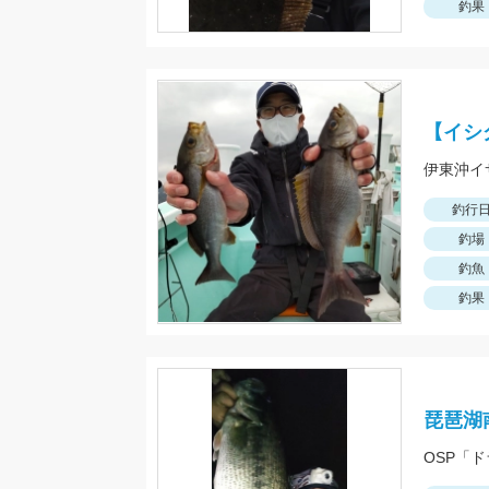
釣果
【イシ
釣行
釣場
釣魚
釣果
琵琶湖
OSP「