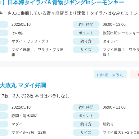
!!】日本海タイラバ＆青物ジギングinシーモンキー
日
2022/05/10
釣行時間
06:00～13:00
その他
ポイント
敦賀出船シーモンキ
マダイ・ワラサ・ブリ
釣り方
タイラバ
マダイ速報！、ワラサ・ブリ速
サイズ
マダイ速報！、ワラ
報！
報！
由比港 大政丸
 大政丸 マダイ好調
7.7枚 3人で22枚 本日はバラしなし
日
2022/05/10
釣行時間
06:00～11:00
静岡・清水周辺
ポイント
マダイ
釣り方
船釣り
マダイ8〜7枚 22枚
サイズ
マダイ最大3〜2キロ