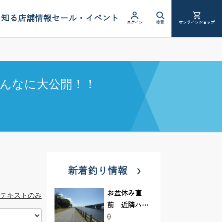
を知る
店舗情報
セール・イベント
ログイン
検索
オンラインショップ
んなに大公開！！
新着釣り情報
お盆休み直
テキストのみ
前 近隣ハゼ
釣り場調査し