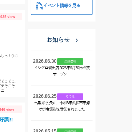
イベント情報を見る
935 view
お知らせ
しっ！(≧◇
2026.06.30
店舗情報
イシグロ磐田店 2026年6月30日改装
オープン！
ゼそこそこ、
ゴチそこそ
ミニ
2026.06.25
その他
石黒 衆 会長が、令和8年浜松市市勢
功労者表彰を受彰されました
846 view
調!!
2026.05.15
店舗情報