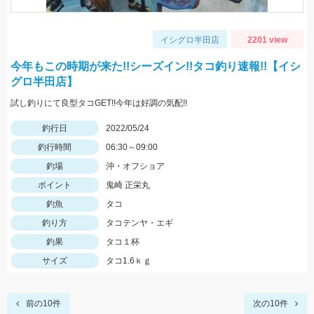
イシグロ半田店
2201 view
今年もこの時期が来た!!シーズイン!!タコ釣り速報!!【イシ
グロ半田店】
試し釣りにて良型タコGET!!今年は好調の気配!!
釣行日
2022/05/24
釣行時間
06:30～09:00
釣場
沖・オフショア
ポイント
鬼崎 正栄丸
釣魚
タコ
釣り方
タコテンヤ・エギ
釣果
タコ１杯
サイズ
タコ1.6ｋｇ
前の10件
次の10件