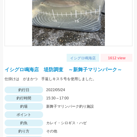
イシグロ鳴海店
1612 view
イシグロ鳴海店 堤防調査 ～新舞子マリンパーク～
仕掛けは がまかつ 手返しキス５号を使用しました。
釣行日
2022/05/24
釣行時間
15:30～17:00
釣場
新舞子マリンパーク釣り施設
ポイント
釣魚
カレイ・シロギス・ハゼ
釣り方
その他