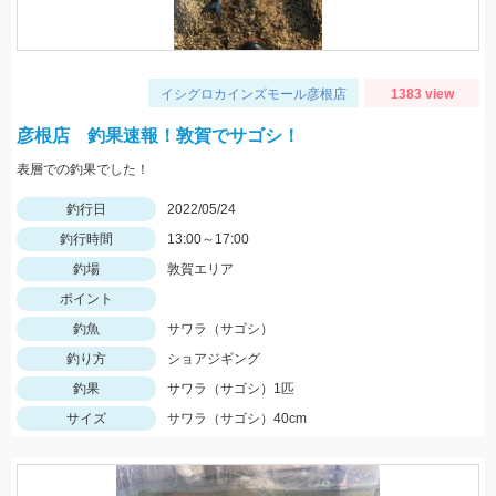
イシグロカインズモール彦根店
1383 view
彦根店 釣果速報！敦賀でサゴシ！
表層での釣果でした！
釣行日
2022/05/24
釣行時間
13:00～17:00
釣場
敦賀エリア
ポイント
釣魚
サワラ（サゴシ）
釣り方
ショアジギング
釣果
サワラ（サゴシ）1匹
サイズ
サワラ（サゴシ）40cm