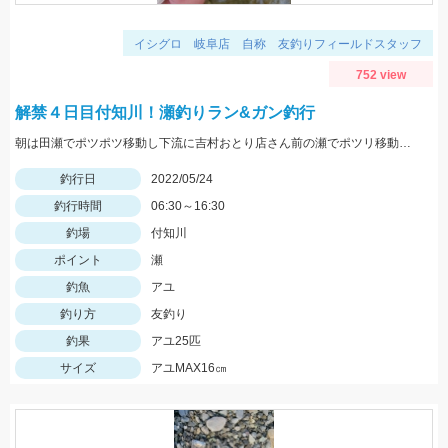
イシグロ 岐阜店 自称 友釣りフィールドスタッフ
752 view
解禁４日目付知川！瀬釣りラン&ガン釣行
朝は田瀬でポツポツ移動し下流に吉村おとり店さん前の瀬でポツリ移動し上流いなりはし下流の瀬の中でポツポツσ(^_^;)
釣行日
2022/05/24
釣行時間
06:30～16:30
釣場
付知川
ポイント
瀬
釣魚
アユ
釣り方
友釣り
釣果
アユ25匹
サイズ
アユMAX16㎝