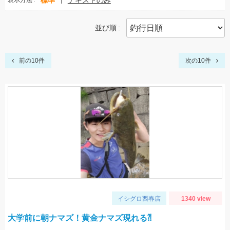
標準
テキストのみ
表示方法
並び順
前の10件
次の10件
イシグロ西春店
1340 view
大学前に朝ナマズ！黄金ナマズ現れる⁈