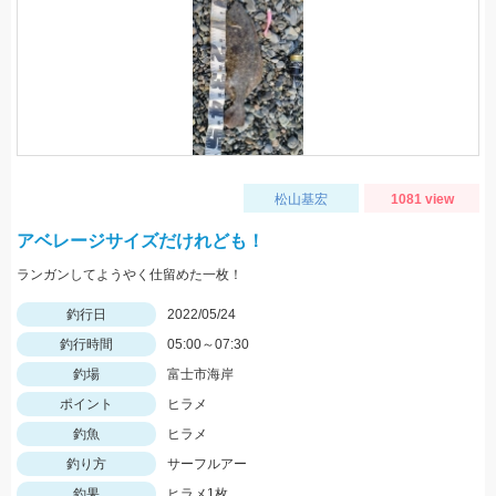
松山基宏
1081 view
アベレージサイズだけれども！
ランガンしてようやく仕留めた一枚！
釣行日
2022/05/24
釣行時間
05:00～07:30
釣場
富士市海岸
ポイント
ヒラメ
釣魚
ヒラメ
釣り方
サーフルアー
釣果
ヒラメ1枚