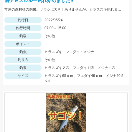
南伊豆スルルー釣れ始めました‼
常連の森村様の釣果。サラシは大きくありませんが、ヒラスズキ釣れました！
釣行日
2022/05/24
釣行時間
07:00～15:00
釣場
その他
ポイント
釣魚
ヒラスズキ・フエダイ・メジナ
釣り方
その他
釣果
ヒラスズキ２匹、フエダイ１匹、メジナ１匹
サイズ
ヒラスズキ65ｃｍ、フエダイ49ｃｍ、メジナ40.5
ｃｍ