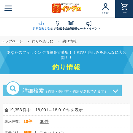
メ
イ
ショップ
ログイン
ン
コ
ン
釣りを楽しむ
釣りを知る
店舗情報
セール・イベント
テ
トップページ
釣りを楽しむ
釣り情報
ン
ツ
あなたのフィッシング情報を大募集！！喜びと悲しみをみんなに大公
に
開！！
移
釣り情報
動
詳細検索
（釣場・釣り方・釣魚が選択できます）
全
19,353
件中
18,001～18,010
件を表示
10件
30件
表示件数