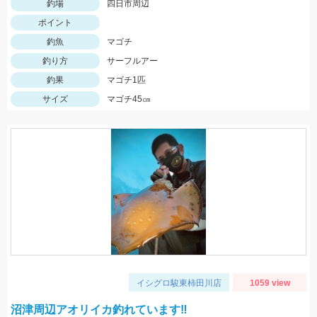
釣場
四日市周辺
ポイント
釣魚
マゴチ
釣り方
サーフルアー
釣果
マゴチ1匹
サイズ
マゴチ45㎝
イシグロ駿東柿田川店
1059 view
沼津周辺アオリイカ釣れています‼