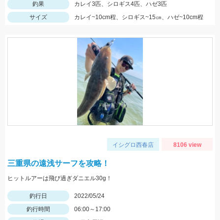
釣果
カレイ3匹、シロギス4匹、ハゼ3匹
サイズ
カレイ~10cm程、シロギス~15㎝、ハゼ~10cm程
イシグロ西春店
8106 view
三重県の遠浅サーフを攻略！
ヒットルアーは飛び過ぎダニエル30g！
釣行日
2022/05/24
釣行時間
06:00～17:00