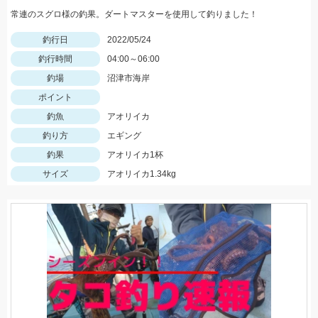
常連のスグロ様の釣果。ダートマスターを使用して釣りました！
釣行日
2022/05/24
釣行時間
04:00～06:00
釣場
沼津市海岸
ポイント
釣魚
アオリイカ
釣り方
エギング
釣果
アオリイカ1杯
サイズ
アオリイカ1.34kg