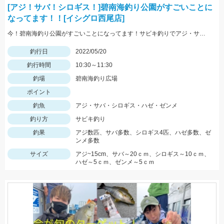
[アジ！サバ！シロギス！]碧南海釣り公園がすごいことに
なってます！！[イシグロ西尾店]
今！碧南海釣り公園がすごいことになってます！サビキ釣りでアジ・サバ・イワシ！ちょい投げでは20ｃｍ越えのシロギス・ハゼ・ゼンメが爆釣中！！
釣行日
2022/05/20
釣行時間
10:30～11:30
釣場
碧南海釣り広場
ポイント
釣魚
アジ・サバ・シロギス・ハゼ・ゼンメ
釣り方
サビキ釣り
釣果
アジ数匹、サバ多数、シロギス4匹、ハゼ多数、ゼ
ンメ多数
サイズ
アジ~15cm、サバ～20ｃｍ、シロギス～10ｃｍ、
ハゼ～5ｃｍ、ゼンメ～5ｃｍ