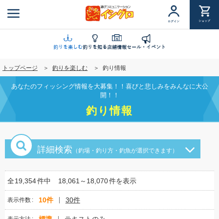
メ
イ
ショップ
ログイン
ン
コ
ン
釣りを楽しむ
釣りを知る
店舗情報
セール・イベント
テ
トップページ
釣りを楽しむ
釣り情報
ン
ツ
あなたのフィッシング情報を大募集！！喜びと悲しみをみんなに大公
に
開！！
移
釣り情報
動
詳細検索
（釣場・釣り方・釣魚が選択できます）
全
19,354
件中
18,061～18,070
件を表示
10件
30件
表示件数