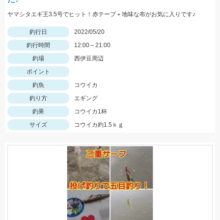
ヤマシタエギ王3.5号でヒット！赤テープ＋地味な布がお気に入りです♪
釣行日
2022/05/20
釣行時間
12:00～21:00
釣場
西伊豆周辺
ポイント
釣魚
コウイカ
釣り方
エギング
釣果
コウイカ1杯
サイズ
コウイカ約1.5ｋｇ