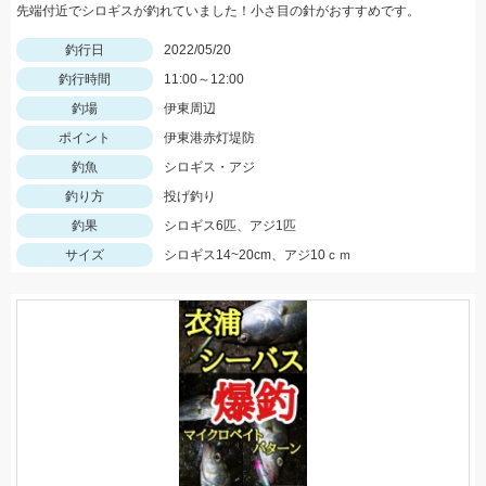
先端付近でシロギスが釣れていました！小さ目の針がおすすめです。
釣行日
2022/05/20
釣行時間
11:00～12:00
釣場
伊東周辺
ポイント
伊東港赤灯堤防
釣魚
シロギス・アジ
釣り方
投げ釣り
釣果
シロギス6匹、アジ1匹
サイズ
シロギス14~20cm、アジ10ｃｍ