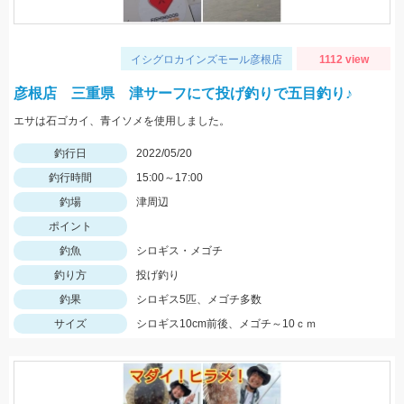
イシグロカインズモール彦根店
1112 view
彦根店 三重県 津サーフにて投げ釣りで五目釣り♪
エサは石ゴカイ、青イソメを使用しました。
釣行日
2022/05/20
釣行時間
15:00～17:00
釣場
津周辺
ポイント
釣魚
シロギス・メゴチ
釣り方
投げ釣り
釣果
シロギス5匹、メゴチ多数
サイズ
シロギス10cm前後、メゴチ～10ｃｍ