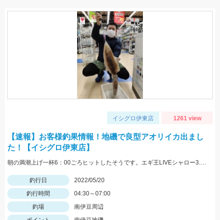
イシグロ伊東店
1261 view
【速報】お客様釣果情報！地磯で良型アオリイカ出まし
た！【イシグロ伊東店】
朝の満潮上げ一杯6：00ごろヒットしたそうです。エギ王LIVEシャロー3.5号ムラムラチェリーを使用。情報提供ありがとうございます！
釣行日
2022/05/20
釣行時間
04:30～07:00
釣場
南伊豆周辺