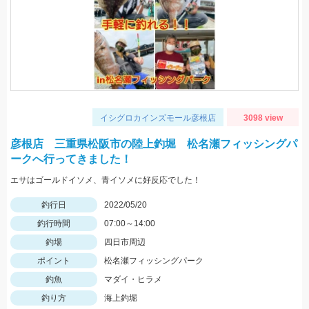
イシグロカインズモール彦根店
3098 view
彦根店 三重県松阪市の陸上釣堀 松名瀬フィッシングパ
ークへ行ってきました！
エサはゴールドイソメ、青イソメに好反応でした！
釣行日
2022/05/20
釣行時間
07:00～14:00
釣場
四日市周辺
ポイント
松名瀬フィッシングパーク
釣魚
マダイ・ヒラメ
釣り方
海上釣堀