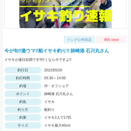
イシグロ半田店
965 view
今が旬!!激ウマ!!船イサキ釣り!! 師崎港 石川丸さん
イサキが連日好調です!!行くなら今ですよ!!
釣行日
2022/05/20
釣行時間
05:30～14:00
釣場
沖・オフショア
ポイント
師崎港 石川丸さん
釣魚
イサキ
釣り方
船釣り
釣果
イサキ2人で17匹
サイズ
イサキ最大40cm