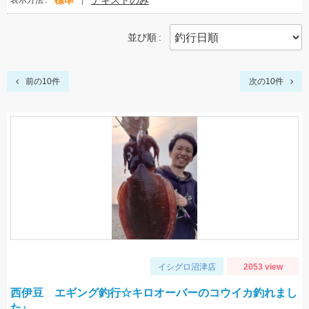
標準
テキストのみ
表示方法
並び順
前の10件
次の10件
イシグロ沼津店
2053 view
西伊豆 エギング釣行☆キロオーバーのコウイカ釣れまし
た♪