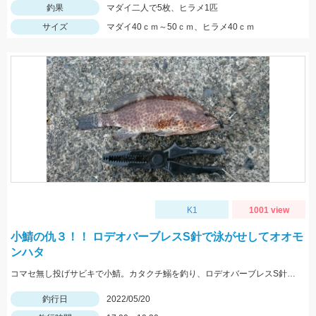
釣果
マダイ二人で5枚、ヒラメ1匹
サイズ
マダイ40ｃｍ～50ｃｍ、ヒラメ40ｃｍ
K1
1001 view
小鯖の仇３！！ ロデオバーブレスS針で泳がせしてオオモ
ンハタ
コマセ無し投げサビキで小鯖。カタクチ鰯を釣り、ロデオバーブレスS針で泳がせしてオオモンハタ２匹ゲット。
釣行日
2022/05/20