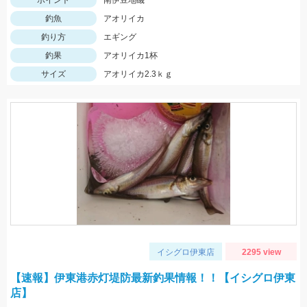
ポイント
南伊豆地磯
釣魚
アオリイカ
釣り方
エギング
釣果
アオリイカ1杯
サイズ
アオリイカ2.3ｋｇ
イシグロ伊東店
2295 view
【速報】伊東港赤灯堤防最新釣果情報！！【イシグロ伊東
店】