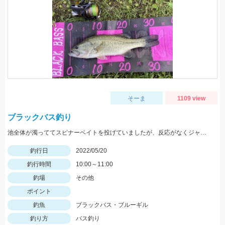
そーま
1109 view
ブラックバス釣り
池全体が濁っててスピナーベイトを投げていましたが、反応がなくジャッカルRVバグ1.5を投げると一投目でヒット！
釣行日
2022/05/20
釣行時間
10:00～11:00
釣場
その他
ポイント
釣魚
ブラックバス・ブルーギル
釣り方
バス釣り