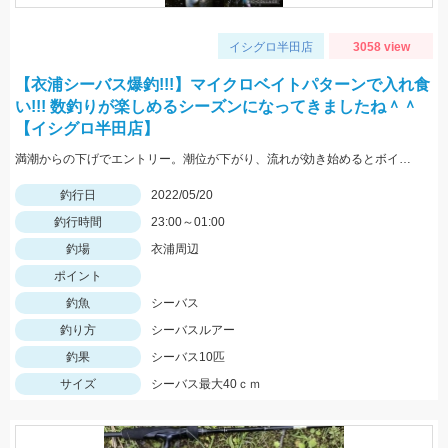
イシグロ半田店
3058 view
【衣浦シーバス爆釣!!!】マイクロベイトパターンで入れ食
い!!! 数釣りが楽しめるシーズンになってきましたね＾＾
【イシグロ半田店】
満潮からの下げでエントリー。潮位が下がり、流れが効き始めるとボイル多数。小型ルアーでスローで巻くと効果的でした。
釣行日
2022/05/20
釣行時間
23:00～01:00
釣場
衣浦周辺
ポイント
釣魚
シーバス
釣り方
シーバスルアー
釣果
シーバス10匹
サイズ
シーバス最大40ｃｍ