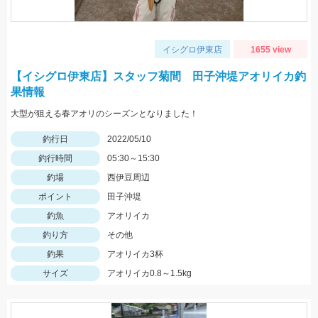
イシグロ伊東店
1655 view
【イシグロ伊東店】スタッフ菊間 田子沖堤アオリイカ釣
果情報
大型が狙える春アオリのシーズンとなりました！
釣行日
2022/05/10
釣行時間
05:30～15:30
釣場
西伊豆周辺
ポイント
田子沖堤
釣魚
アオリイカ
釣り方
その他
釣果
アオリイカ3杯
サイズ
アオリイカ0.8～1.5kg