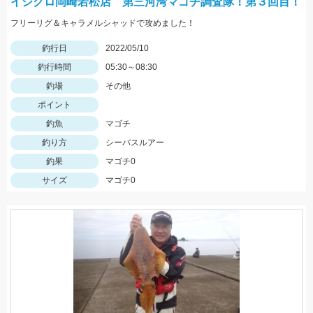
イシグロ岡崎若松店 第三河湾マゴチ調査隊！第３回目！
フリーリグ＆キャラメルシャッドで攻めました！
釣行日
2022/05/10
釣行時間
05:30～08:30
釣場
その他
ポイント
釣魚
マゴチ
釣り方
シーバスルアー
釣果
マゴチ0
サイズ
マゴチ0