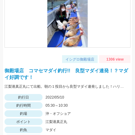
イシグロ御殿場店
1306 view
御殿場店 コマセマダイ釣行!! 良型マダイ連発！？マダ
イ好調です！
江梨港真正丸にて出船。朝の１投目から良型マダイ連発しました！ハリスは4号10ｍを使用。針はチヌ針３号でひかり玉レッド2号を使いました！
釣行日
2022/05/10
釣行時間
05:30～10:30
釣場
沖・オフショア
ポイント
江梨港真正丸
釣魚
マダイ