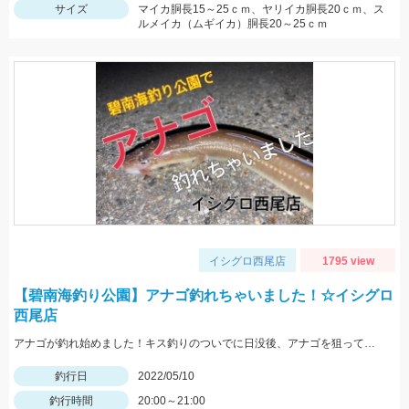
サイズ
マイカ胴長15～25ｃｍ、ヤリイカ胴長20ｃｍ、ス
ルメイカ（ムギイカ）胴長20～25ｃｍ
イシグロ西尾店
1795 view
【碧南海釣り公園】アナゴ釣れちゃいました！☆イシグロ
西尾店
アナゴが釣れ始めました！キス釣りのついでに日没後、アナゴを狙ってみませんか？
釣行日
2022/05/10
釣行時間
20:00～21:00