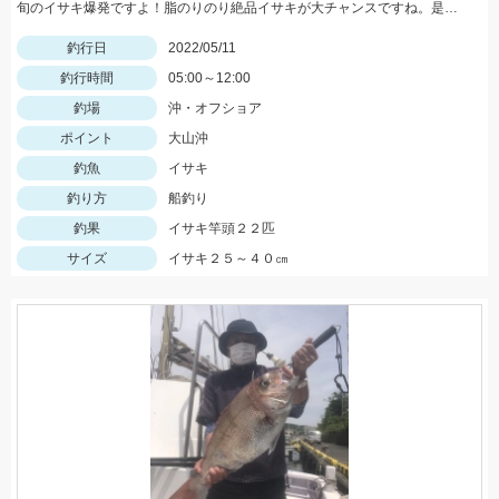
旬のイサキ爆発ですよ！脂のりのり絶品イサキが大チャンスですね。是非どうぞ！
釣行日
2022/05/11
釣行時間
05:00～12:00
釣場
沖・オフショア
ポイント
大山沖
釣魚
イサキ
釣り方
船釣り
釣果
イサキ竿頭２２匹
サイズ
イサキ２５～４０㎝