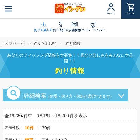
メ
イ
ショップ
ログイン
ン
コ
ン
釣りを楽しむ
釣りを知る
店舗情報
セール・イベント
テ
トップページ
釣りを楽しむ
釣り情報
ン
ツ
あなたのフィッシング情報を大募集！！喜びと悲しみをみんなに大公
に
開！！
移
釣り情報
動
詳細検索
（釣場・釣り方・釣魚が選択できます）
全
19,354
件中
18,191～18,200
件を表示
10件
30件
表示件数