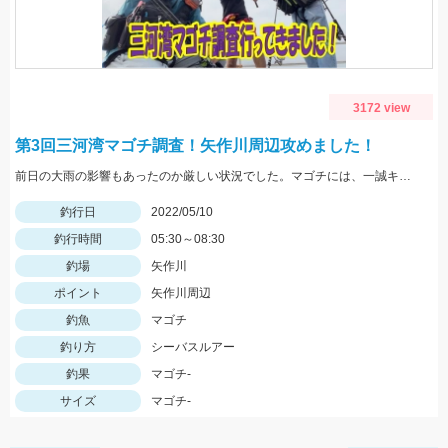
3172 view
第3回三河湾マゴチ調査！矢作川周辺攻めました！
前日の大雨の影響もあったのか厳しい状況でした。マゴチには、一誠キャラメルシャッドが使いやすくオススメ！
釣行日
2022/05/10
釣行時間
05:30～08:30
釣場
矢作川
ポイント
矢作川周辺
釣魚
マゴチ
釣り方
シーバスルアー
釣果
マゴチ-
サイズ
マゴチ-