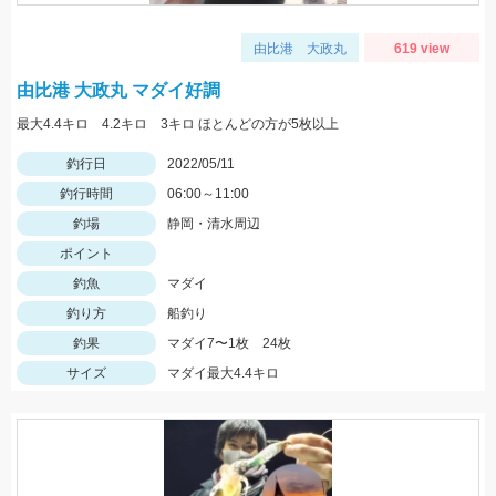
由比港 大政丸
619 view
由比港 大政丸 マダイ好調
最大4.4キロ 4.2キロ 3キロ ほとんどの方が5枚以上
釣行日
2022/05/11
釣行時間
06:00～11:00
釣場
静岡・清水周辺
ポイント
釣魚
マダイ
釣り方
船釣り
釣果
マダイ7〜1枚 24枚
サイズ
マダイ最大4.4キロ