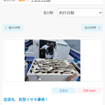
標準
テキストのみ
表示方法
並び順
前の10件
次の10件
忠栄丸
558 view
忠栄丸、良型イサキ爆発！