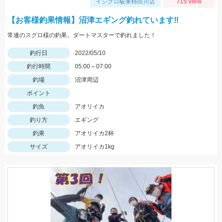
イシグロ駿東柿田川店
715 view
【お客様釣果情報】沼津エギング釣れています‼
常連のスグロ様の釣果。ダートマスターで釣れました！
釣行日
2022/05/10
釣行時間
05:00～07:00
釣場
沼津周辺
ポイント
釣魚
アオリイカ
釣り方
エギング
釣果
アオリイカ2杯
サイズ
アオリイカ1kg