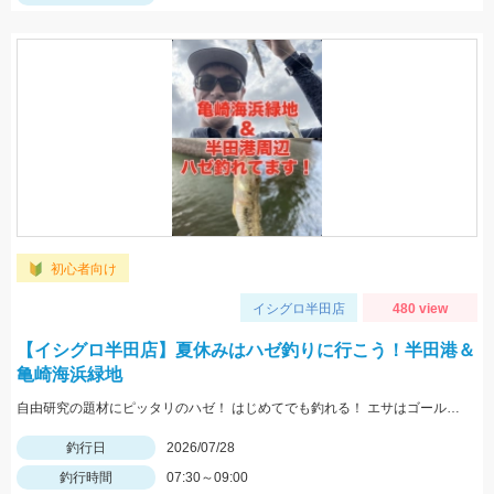
初心者向け
イシグロ半田店
480 view
【イシグロ半田店】夏休みはハゼ釣りに行こう！半田港＆
亀崎海浜緑地
自由研究の題材にピッタリのハゼ！ はじめてでも釣れる！ エサはゴールドイソメが最強！
釣行日
2026/07/28
釣行時間
07:30～09:00