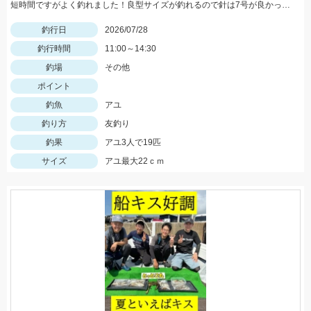
短時間ですがよく釣れました！良型サイズが釣れるので針は7号が良かったです！
釣行日
2026/07/28
釣行時間
11:00～14:30
釣場
その他
ポイント
釣魚
アユ
釣り方
友釣り
釣果
アユ3人で19匹
サイズ
アユ最大22ｃｍ