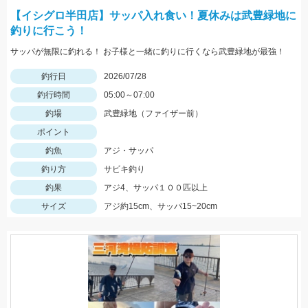
【イシグロ半田店】サッパ入れ食い！夏休みは武豊緑地に
釣りに行こう！
サッパが無限に釣れる！ お子様と一緒に釣りに行くなら武豊緑地が最強！
釣行日
2026/07/28
釣行時間
05:00～07:00
釣場
武豊緑地（ファイザー前）
ポイント
釣魚
アジ・サッパ
釣り方
サビキ釣り
釣果
アジ4、サッパ１００匹以上
サイズ
アジ約15cm、サッパ15~20cm