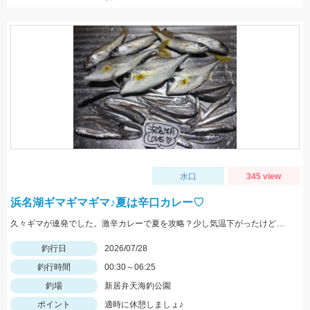
水口
345 view
浜名湖ギマギマギマ♪夏は辛口カレー♡
久々ギマが連発でした。激辛カレーで夏を攻略？少し気温下がったけど、、、要注意！
釣行日
2026/07/28
釣行時間
00:30～06:25
釣場
新居弁天海釣公園
ポイント
適時に休憩しましょ♪