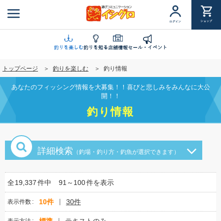
メ
イ
ショップ
ログイン
ン
コ
ン
釣りを楽しむ
釣りを知る
店舗情報
セール・イベント
テ
トップページ
釣りを楽しむ
釣り情報
ン
ツ
あなたのフィッシング情報を大募集！！喜びと悲しみをみんなに大公
に
開！！
移
釣り情報
動
詳細検索
（釣場・釣り方・釣魚が選択できます）
全
19,337
件中
91～100
件を表示
10件
30件
表示件数