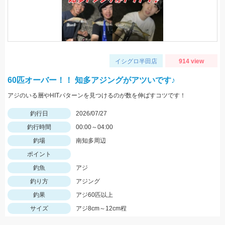
イシグロ半田店
914 view
60匹オーバー！！ 知多アジングがアツいです♪
アジのいる層やHITパターンを見つけるのが数を伸ばすコツです！
釣行日
2026/07/27
釣行時間
00:00～04:00
釣場
南知多周辺
ポイント
釣魚
アジ
釣り方
アジング
釣果
アジ60匹以上
サイズ
アジ8cm～12cm程