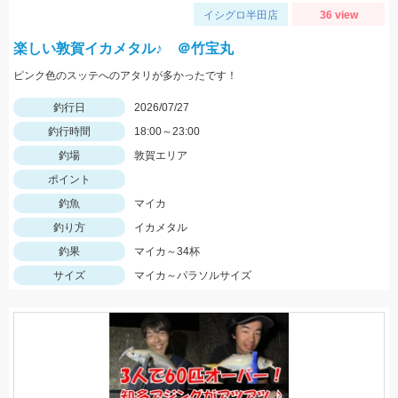
イシグロ半田店
36 view
楽しい敦賀イカメタル♪ ＠竹宝丸
ピンク色のスッテへのアタリが多かったです！
釣行日
2026/07/27
釣行時間
18:00～23:00
釣場
敦賀エリア
ポイント
釣魚
マイカ
釣り方
イカメタル
釣果
マイカ～34杯
サイズ
マイカ～パラソルサイズ