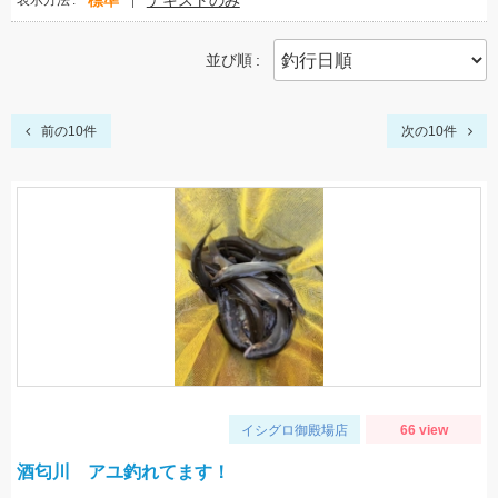
標準
テキストのみ
表示方法
並び順
前の10件
次の10件
イシグロ御殿場店
66 view
酒匂川 アユ釣れてます！