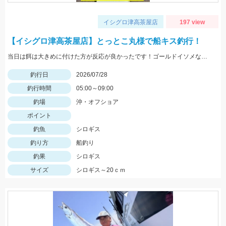
イシグロ津高茶屋店
197 view
【イシグロ津高茶屋店】とっとこ丸様で船キス釣行！
当日は餌は大きめに付けた方が反応が良かったです！ゴールドイソメなら半分にカットした物、石ゴカイなら２～３匹房掛けが好反応！
釣行日
2026/07/28
釣行時間
05:00～09:00
釣場
沖・オフショア
ポイント
釣魚
シロギス
釣り方
船釣り
釣果
シロギス
サイズ
シロギス～20ｃｍ