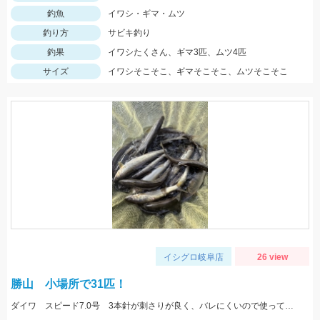
釣魚
イワシ・ギマ・ムツ
釣り方
サビキ釣り
釣果
イワシたくさん、ギマ3匹、ムツ4匹
サイズ
イワシそこそこ、ギマそこそこ、ムツそこそこ
イシグロ岐阜店
26 view
勝山 小場所で31匹！
ダイワ スピード7.0号 3本針が刺さりが良く、バレにくいので使っています！