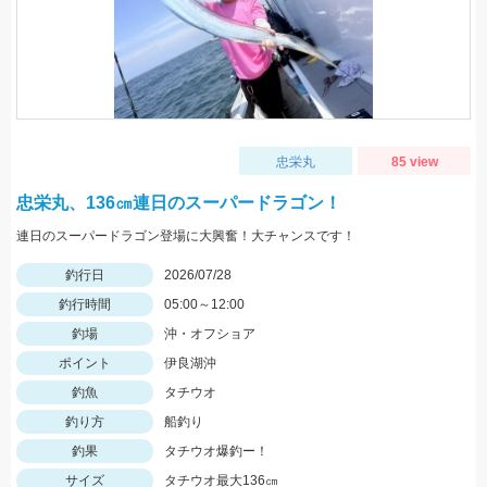
忠栄丸
85 view
忠栄丸、136㎝連日のスーパードラゴン！
連日のスーパードラゴン登場に大興奮！大チャンスです！
釣行日
2026/07/28
釣行時間
05:00～12:00
釣場
沖・オフショア
ポイント
伊良湖沖
釣魚
タチウオ
釣り方
船釣り
釣果
タチウオ爆釣ー！
サイズ
タチウオ最大136㎝