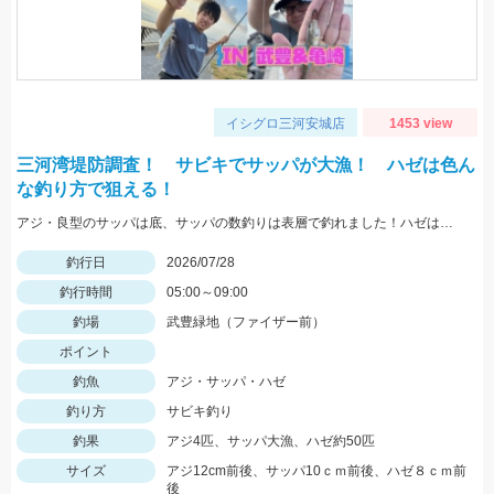
イシグロ三河安城店
1453 view
三河湾堤防調査！ サビキでサッパが大漁！ ハゼは色ん
な釣り方で狙える！
アジ・良型のサッパは底、サッパの数釣りは表層で釣れました！ハゼは蛎殻周辺で良型が良く上がりました。
釣行日
2026/07/28
釣行時間
05:00～09:00
釣場
武豊緑地（ファイザー前）
ポイント
釣魚
アジ・サッパ・ハゼ
釣り方
サビキ釣り
釣果
アジ4匹、サッパ大漁、ハゼ約50匹
サイズ
アジ12cm前後、サッパ10ｃｍ前後、ハゼ８ｃｍ前
後