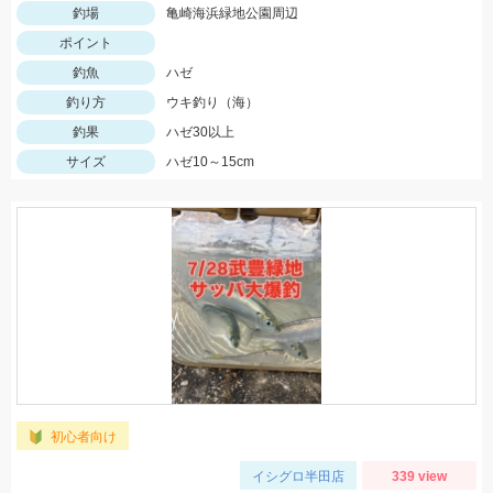
釣場
亀崎海浜緑地公園周辺
ポイント
釣魚
ハゼ
釣り方
ウキ釣り（海）
釣果
ハゼ30以上
サイズ
ハゼ10～15cm
初心者向け
イシグロ半田店
339 view