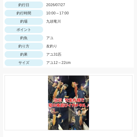
釣行日
2026/07/27
釣行時間
10:00～17:00
釣場
九頭竜川
ポイント
釣魚
アユ
釣り方
友釣り
釣果
アユ31匹
サイズ
アユ12～22cm