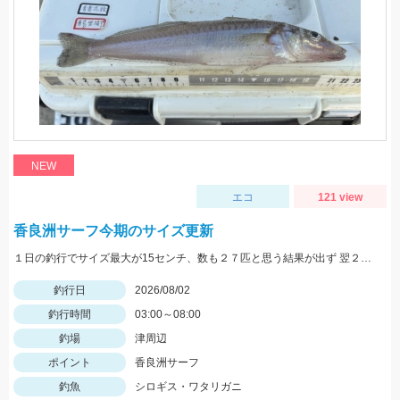
NEW
エコ
121 view
香良洲サーフ今期のサイズ更新
１日の釣行でサイズ最大が15センチ、数も２７匹と思う結果が出ず 翌２日に同じ時間、同じ場所でリベンジ。 いつもはエサは石ゴカイだけど今日はゴールドイソメを使ってみました。 夜暗い時間は石ゴカイよりも当たりも多く釣れる数も多かったですね。 7時の潮止まり頃に大きな当たりで蟹かな？と思いきや何と２２センチと、21センチのダブルでした。 今期のサイズ更新をしました。 その後、ワタリガニも釣れてリベンジ成功でした。 皆さん、記念写真は釣ったその場で撮影しましょうね。 家に帰ってからでは1センチほど縮んでしまいますからね。笑
釣行日
2026/08/02
釣行時間
03:00～08:00
釣場
津周辺
ポイント
香良洲サーフ
釣魚
シロギス・ワタリガニ