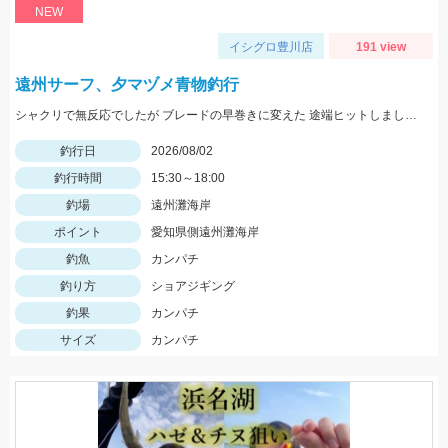
NEW
イシグロ豊川店
191 view
遠州サーフ、夕マヅメ青物釣行
シャクリで無反応でしたが ブレードの早巻きに変えた 途端ヒットしましたよ！
釣行日
2026/08/02
釣行時間
15:30～18:00
釣場
遠州灘海岸
ポイント
愛知県側遠州灘海岸
釣魚
カンパチ
釣り方
ショアジギング
釣果
カンパチ
サイズ
カンパチ