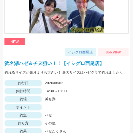
NEW
イシグロ西尾店
866 view
浜名湖ハゼ＆チヌ狙い！！【イシグロ西尾店】
釣れるサイズが先月よりも大きい！ 最大サイズはハゼクラで釣れました♪ 夕マヅメは一面ボイルだらけ！！果たして結果は...
釣行日
2026/08/02
釣行時間
14:30～18:00
釣場
浜名湖
ポイント
釣魚
ハゼ
釣り方
その他
釣果
ハゼたくさん