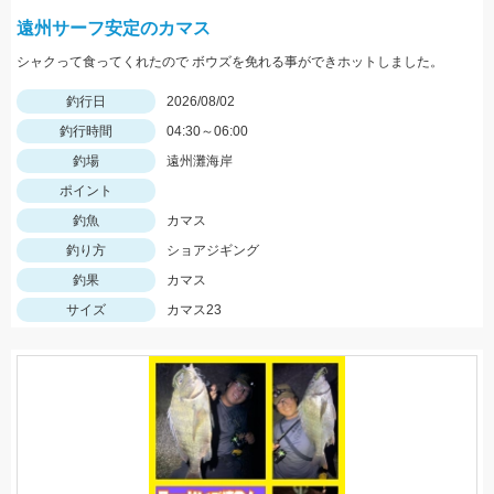
遠州サーフ安定のカマス
シャクって食ってくれたので ボウズを免れる事ができホットしました。
釣行日
2026/08/02
釣行時間
04:30～06:00
釣場
遠州灘海岸
ポイント
釣魚
カマス
釣り方
ショアジギング
釣果
カマス
サイズ
カマス23