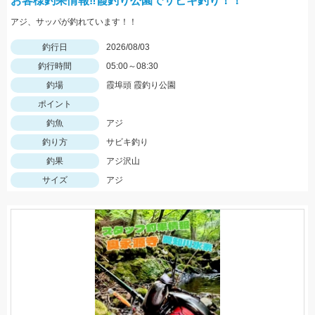
お客様釣果情報‼霞釣り公園でサビキ釣り！！
アジ、サッパが釣れています！！
釣行日
2026/08/03
釣行時間
05:00～08:30
釣場
霞埠頭 霞釣り公園
ポイント
釣魚
アジ
釣り方
サビキ釣り
釣果
アジ沢山
サイズ
アジ