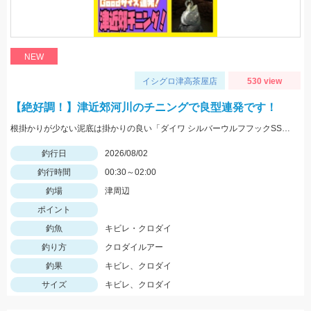
NEW
イシグロ津高茶屋店
530 view
【絶好調！】津近郊河川のチニングで良型連発です！
根掛かりが少ない泥底は掛かりの良い「ダイワ シルバーウルフフックSSストレート」「がまかつ 触角フック」がGOOD！
釣行日
2026/08/02
釣行時間
00:30～02:00
釣場
津周辺
ポイント
釣魚
キビレ・クロダイ
釣り方
クロダイルアー
釣果
キビレ、クロダイ
サイズ
キビレ、クロダイ