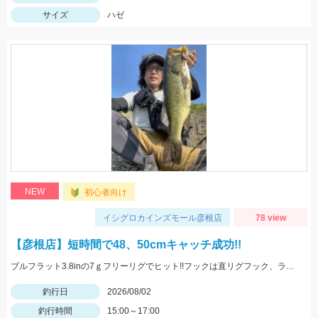
サイズ
ハゼ
NEW
初心者向け
イシグロカインズモール彦根店
78 view
【彦根店】短時間で48、50cmキャッチ成功!!
ブルフラット3.8inの7ｇフリーリグでヒット!!フックは直リグフック、ラインはツリノフロロがオススメです!!カバー撃ちが熱い時期になってきましたよ♪
釣行日
2026/08/02
釣行時間
15:00～17:00