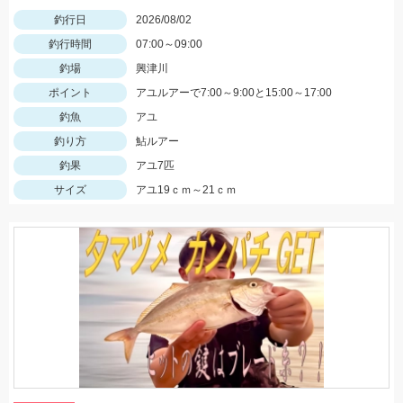
釣行日
2026/08/02
釣行時間
07:00～09:00
釣場
興津川
ポイント
アユルアーで7:00～9:00と15:00～17:00
釣魚
アユ
釣り方
鮎ルアー
釣果
アユ7匹
サイズ
アユ19ｃｍ～21ｃｍ