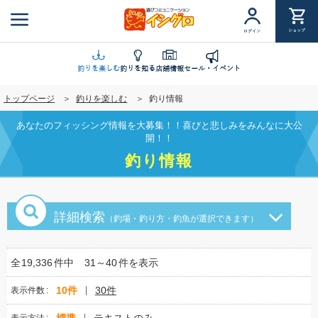
メ
イ
ショップ
ログイン
ン
コ
ン
釣りを楽しむ
釣りを知る
店舗情報
セール・イベント
テ
トップページ
釣りを楽しむ
釣り情報
ン
ツ
あなたのフィッシング情報を大募集！！喜びと悲しみをみんなに大公
に
開！！
移
釣り情報
動
詳細検索
（釣場・釣り方・釣魚が選択できます）
全
19,336
件中
31～40
件を表示
10件
30件
表示件数