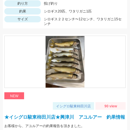
釣り方
投げ釣り
釣果
シロギス20匹、ワタリガニ1匹
サイズ
シロギス２２センチ〜12センチ、ワタリガニ15セ
ンチ
NEW
イシグロ駿東柿田川店
90 view
★イシグロ駿東柿田川店★興津川 アユルアー 釣果情報
お客様から、アユルアーの釣果報告を頂きました。