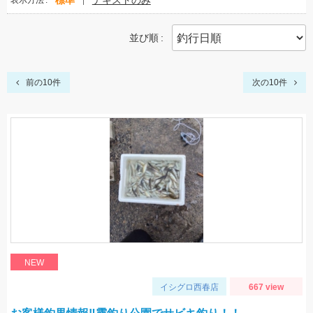
標準
テキストのみ
表示方法
並び順
前の10件
次の10件
NEW
イシグロ西春店
667 view