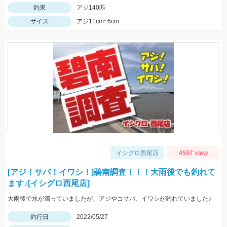
釣果
アジ140匹
サイズ
アジ11cm~6cm
イシグロ西尾店
4597 view
[アジ！サバ！イワシ！]碧南調査！！！大雨後でも釣れて
ます♪[イシグロ西尾店]
大雨後で水が濁っていましたが、アジやコサバ、イワシが釣れていました♪
釣行日
2022/05/27