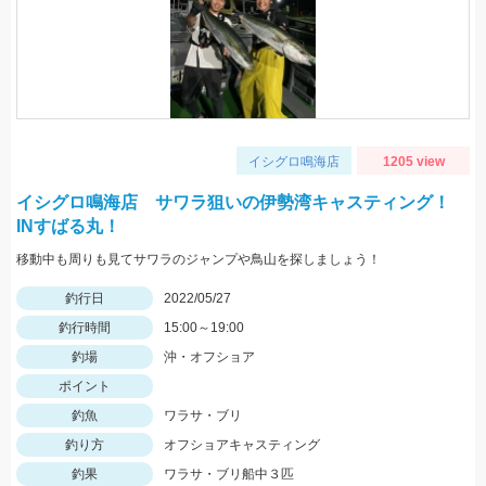
イシグロ鳴海店
1205 view
イシグロ鳴海店 サワラ狙いの伊勢湾キャスティング！
INすばる丸！
移動中も周りも見てサワラのジャンプや鳥山を探しましょう！
釣行日
2022/05/27
釣行時間
15:00～19:00
釣場
沖・オフショア
ポイント
釣魚
ワラサ・ブリ
釣り方
オフショアキャスティング
釣果
ワラサ・ブリ船中３匹