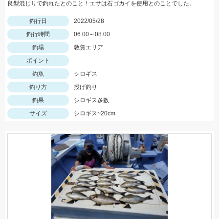
良型混じりで釣れたとのこと！エサは石ゴカイを使用とのことでした。
釣行日
2022/05/28
釣行時間
06:00～08:00
釣場
敦賀エリア
ポイント
釣魚
シロギス
釣り方
投げ釣り
釣果
シロギス多数
サイズ
シロギス~20cm