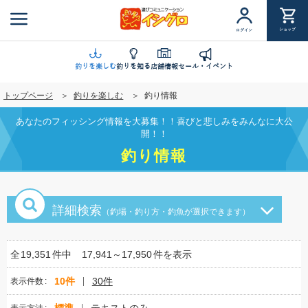
メ
イ
ショップ
ログイン
ン
コ
ン
釣りを楽しむ
釣りを知る
店舗情報
セール・イベント
テ
トップページ
釣りを楽しむ
釣り情報
ン
ツ
あなたのフィッシング情報を大募集！！喜びと悲しみをみんなに大公
に
開！！
移
釣り情報
動
詳細検索
（釣場・釣り方・釣魚が選択できます）
全
19,351
件中
17,941～17,950
件を表示
10件
30件
表示件数