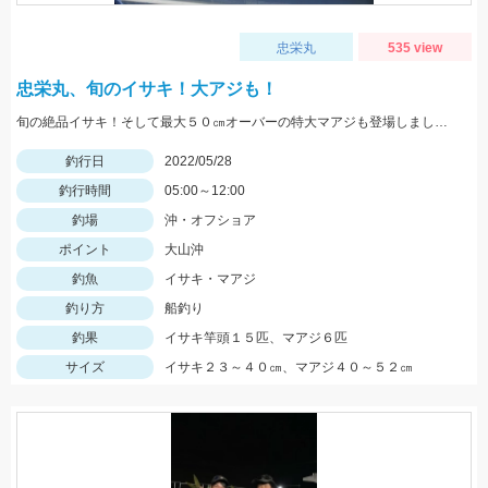
忠栄丸
535 view
忠栄丸、旬のイサキ！大アジも！
旬の絶品イサキ！そして最大５０㎝オーバーの特大マアジも登場しました。
釣行日
2022/05/28
釣行時間
05:00～12:00
釣場
沖・オフショア
ポイント
大山沖
釣魚
イサキ・マアジ
釣り方
船釣り
釣果
イサキ竿頭１５匹、マアジ６匹
サイズ
イサキ２３～４０㎝、マアジ４０～５２㎝