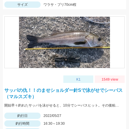
サイズ
ワラサ・ブリ70cm程
K1
1549 view
サッパの仇！！のませショルダー針Sで泳がせでシーバス
（マルスズキ）
開始早々釣れたサッパを泳がせると、10分でシーバスヒット。その後粘るも肝心のアオリイカが釣れない。
釣行日
2022/05/27
釣行時間
16:30～19:30