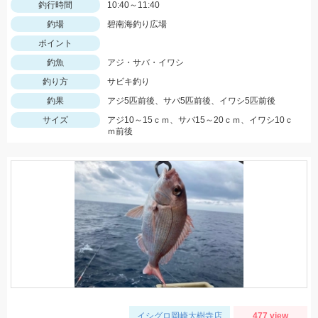
釣行時間
10:40～11:40
釣場
碧南海釣り広場
ポイント
釣魚
アジ・サバ・イワシ
釣り方
サビキ釣り
釣果
アジ5匹前後、サバ5匹前後、イワシ5匹前後
サイズ
アジ10～15ｃｍ、サバ15～20ｃｍ、イワシ10ｃ
ｍ前後
イシグロ岡崎大樹寺店
477 view