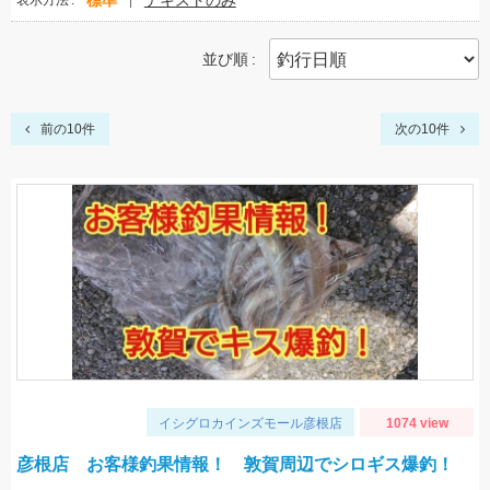
標準
テキストのみ
表示方法
並び順
前の10件
次の10件
イシグロカインズモール彦根店
1074 view
彦根店 お客様釣果情報！ 敦賀周辺でシロギス爆釣！