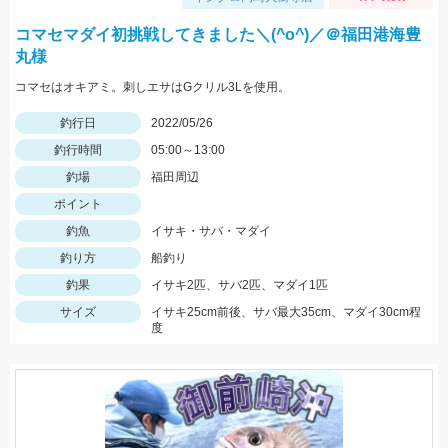
コマセマダイ初挑戦してきました＼(^o^)／＠福田港海豊
丸様
コマセはオキアミ。刺しエサはGクリル3Lを使用。
釣行日
2022/05/26
釣行時間
05:00～13:00
釣場
福田周辺
ポイント
釣魚
イサキ・サバ・マダイ
釣り方
船釣り
釣果
イサキ2匹、サバ2匹、マダイ1匹
サイズ
イサキ25cm前後、サバ最大35cm、マダイ30cm程
度