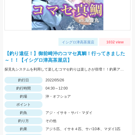
イシグロ津高茶屋店
1032 view
【釣り遠征！】御前崎沖のコマセ真鯛！行ってきました
～！！【イシグロ津高茶屋店】
探見丸システムを利用して楽しむコマセ釣りは楽しさが倍増！！釣果アップの秘訣も！！
釣行日
2022/05/26
釣行時間
04:30～12:00
釣場
沖・オフショア
ポイント
釣魚
アジ・イサキ・サバ・マダイ
釣り方
その他
釣果
アジ５匹、イサキ４匹、サバ10本、マダイ1匹