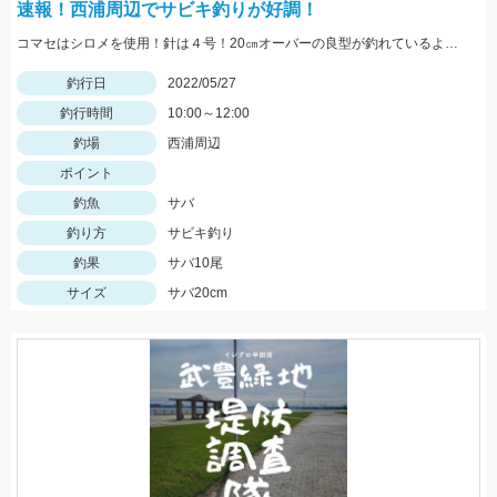
速報！西浦周辺でサビキ釣りが好調！
コマセはシロメを使用！針は４号！20㎝オーバーの良型が釣れているようです！
釣行日
2022/05/27
釣行時間
10:00～12:00
釣場
西浦周辺
ポイント
釣魚
サバ
釣り方
サビキ釣り
釣果
サバ10尾
サイズ
サバ20cm