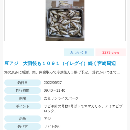
みつやくる
2273 view
豆アジ 大雨後も１０９１（イレグイ）続く宮崎周辺
海の恵みに感謝。頭、内臓取って冷凍後カラ揚げ予定。 爆釣がいつまで続くか見守りたい。
釣行日
2022/05/27
釣行時間
09:40～11:40
釣場
吉良サンライズパーク
ポイント
サビキ針の号数3号以下でママカリを。アミエビブ
ロック。
釣魚
アジ
釣り方
サビキ釣り