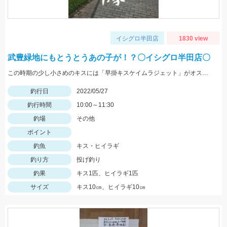
イシグロ半田店
1830 view
武豊緑地にもとうとうあの子が！？〇イシグロ半田店〇
この時期の少し小さめのキスには「早掛キスケイムラジェット」がオススメ！ 武豊緑地でも小型ですがキスが釣れ始めました！皆さんも是非、チャレンジしてみてください！！
釣行日
2022/05/27
釣行時間
10:00～11:30
釣場
その他
ポイント
釣魚
キス・ヒイラギ
釣り方
投げ釣り
釣果
キス1匹、ヒイラギ1匹
サイズ
キス10㎝、ヒイラギ10㎝