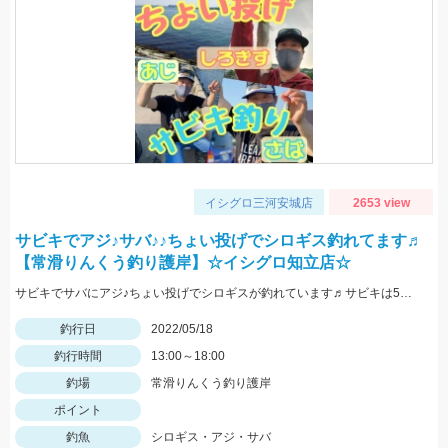
イシグロ三河安城店
2653 view
サビキでアジ♪サバ♪♪ちょい投げでシロギス釣れてます♬
【常滑りんくう釣り護岸】☆イシグロ知立店☆
サビキでサバにアジ♪ちょい投げでシロギスが釣れています♬サビキは5号前後の針がオススメです☆
釣行日
2022/05/18
釣行時間
13:00～18:00
釣場
常滑りんくう釣り護岸
ポイント
釣魚
シロギス・アジ・サバ