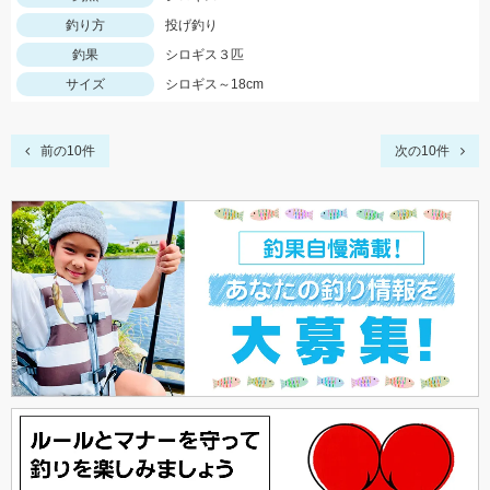
釣り方
投げ釣り
釣果
シロギス３匹
サイズ
シロギス～18cm
前の10件
次の10件