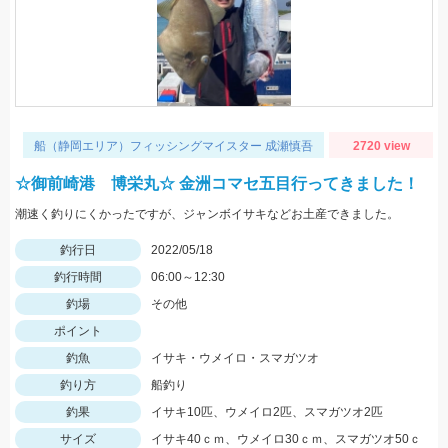
船（静岡エリア）フィッシングマイスター 成瀬慎吾
2720 view
☆御前崎港 博栄丸☆ 金洲コマセ五目行ってきました！
潮速く釣りにくかったですが、ジャンボイサキなどお土産できました。
釣行日
2022/05/18
釣行時間
06:00～12:30
釣場
その他
ポイント
釣魚
イサキ・ウメイロ・スマガツオ
釣り方
船釣り
釣果
イサキ10匹、ウメイロ2匹、スマガツオ2匹
サイズ
イサキ40ｃｍ、ウメイロ30ｃｍ、スマガツオ50ｃ