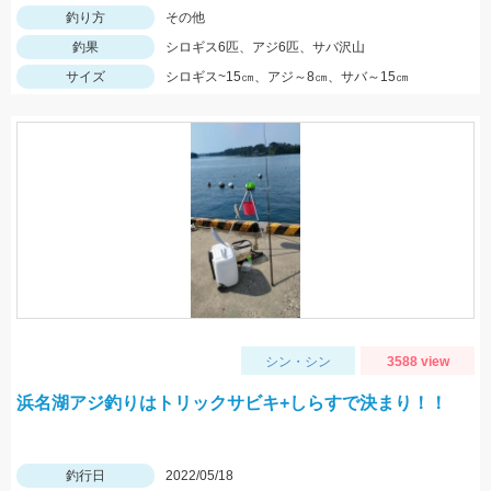
釣り方
その他
釣果
シロギス6匹、アジ6匹、サバ沢山
サイズ
シロギス~15㎝、アジ～8㎝、サバ～15㎝
シン・シン
3588 view
浜名湖アジ釣りはトリックサビキ+しらすで決まり！！
釣行日
2022/05/18