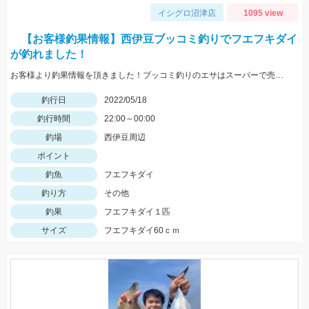
イシグロ沼津店
1095 view
【お客様釣果情報】西伊豆ブッコミ釣りでフエフキダイ
が釣れました！
お客様より釣果情報を頂きました！ブッコミ釣りのエサはスーパーで売っているムツッコ。短い釣行時間で時合を逃さずヒットさせました。
釣行日
2022/05/18
釣行時間
22:00～00:00
釣場
西伊豆周辺
ポイント
釣魚
フエフキダイ
釣り方
その他
釣果
フエフキダイ１匹
サイズ
フエフキダイ60ｃｍ