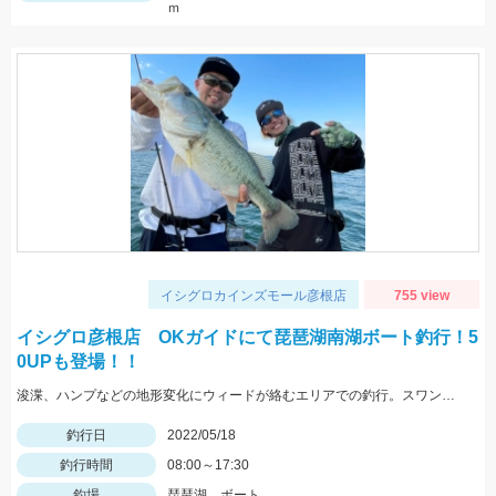
ｍ
イシグロカインズモール彦根店
755 view
イシグロ彦根店 OKガイドにて琵琶湖南湖ボート釣行！5
0UPも登場！！
浚渫、ハンプなどの地形変化にウィードが絡むエリアでの釣行。スワンプクローラーでの釣果でした。
釣行日
2022/05/18
釣行時間
08:00～17:30
釣場
琵琶湖 ボート