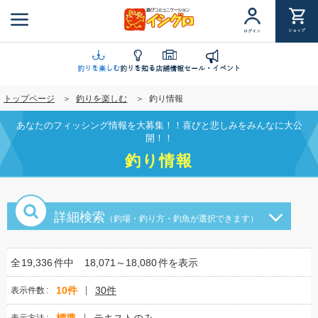
メ
イ
ショップ
ログイン
ン
コ
ン
釣りを楽しむ
釣りを知る
店舗情報
セール・イベント
テ
トップページ
釣りを楽しむ
釣り情報
ン
ツ
あなたのフィッシング情報を大募集！！喜びと悲しみをみんなに大公
に
開！！
移
釣り情報
動
詳細検索
（釣場・釣り方・釣魚が選択できます）
全
19,336
件中
18,071～18,080
件を表示
10件
30件
表示件数