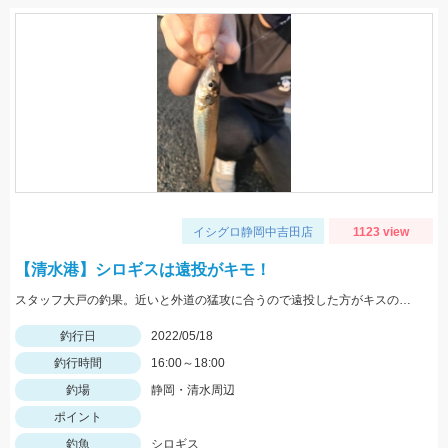
イシグロ静岡中吉田店
1123 view
【清水港】シロギスは遠投がキモ！
スタッフ大戸の釣果。近いと外道の猛攻に合うので遠投した方がキスのアタリが出る。イシグロの赤イソメ使用。
釣行日
2022/05/18
釣行時間
16:00～18:00
釣場
静岡・清水周辺
ポイント
釣魚
シロギス