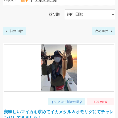
標準
テキストのみ
表示方法
並び順
前の10件
次の10件
イシグロ中川かの里店
629 view
美味しいマイカを求めてイカメタル＆オモリグにてチャレ
ンジしてきました！