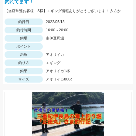
釣れてます！
【当店常連お客様 S様】エギング情報ありがとうございます！ 夕方から夜にかけての時間帯で800ｇサイズゲット！
釣行日
2022/05/18
釣行時間
16:00～20:00
釣場
南伊豆周辺
ポイント
釣魚
アオリイカ
釣り方
エギング
釣果
アオリイカ1杯
サイズ
アオリイカ800g