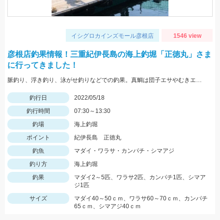
イシグロカインズモール彦根店
1546 view
彦根店釣果情報！三重紀伊長島の海上釣堀「正徳丸」さま
に行ってきました！
脈釣り、浮き釣り、泳がせ釣りなどでの釣果。真鯛は団子エサやむきエビ、冷凍ボケなどに好反応。青物はキビナゴや鰹のハラモなどでヒット。
釣行日
2022/05/18
釣行時間
07:30～13:30
釣場
海上釣堀
ポイント
紀伊長島 正徳丸
釣魚
マダイ・ワラサ・カンパチ・シマアジ
釣り方
海上釣堀
釣果
マダイ2～5匹、ワラサ2匹、カンパチ1匹、シマア
ジ1匹
サイズ
マダイ40～50ｃｍ、ワラサ60～70ｃｍ、カンパチ
65ｃｍ、シマアジ40ｃｍ