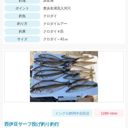
釣場
浜名湖
ポイント
奥浜名湖流入河川
釣魚
クロダイ
釣り方
クロダイルアー
釣果
クロダイ４匹
サイズ
クロダイ～42㎝
イシグロ静岡中吉田店
1280 view
西伊豆サーフ投げ釣り釣行