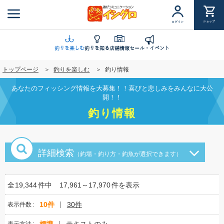
メ
イ
ショップ
ログイン
ン
コ
ン
釣りを楽しむ
釣りを知る
店舗情報
セール・イベント
テ
トップページ
釣りを楽しむ
釣り情報
ン
ツ
あなたのフィッシング情報を大募集！！喜びと悲しみをみんなに大公
に
開！！
移
釣り情報
動
詳細検索
（釣場・釣り方・釣魚が選択できます）
全
19,344
件中
17,961～17,970
件を表示
10件
30件
表示件数