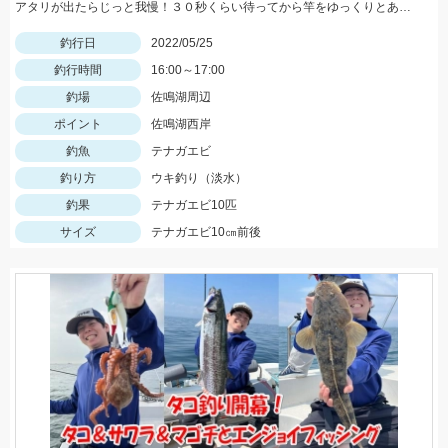
アタリが出たらじっと我慢！３０秒くらい待ってから竿をゆっくりとあげましょう。
釣行日
2022/05/25
釣行時間
16:00～17:00
釣場
佐鳴湖周辺
ポイント
佐鳴湖西岸
釣魚
テナガエビ
釣り方
ウキ釣り（淡水）
釣果
テナガエビ10匹
サイズ
テナガエビ10㎝前後