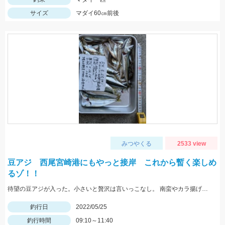
サイズ
マダイ60㎝前後
みつやくる
2533 view
豆アジ 西尾宮崎港にもやっと接岸 これから暫く楽しめ
るゾ！！
待望の豆アジが入った。小さいと贅沢は言いっこなし。 南蛮やカラ揚げに最適。今だけの特典。
釣行日
2022/05/25
釣行時間
09:10～11:40