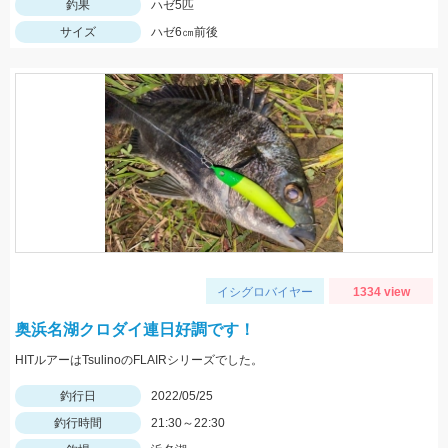
釣果
ハゼ5匹
サイズ
ハゼ6㎝前後
イシグロバイヤー
1334 view
奥浜名湖クロダイ連日好調です！
HITルアーはTsulinoのFLAIRシリーズでした。
釣行日
2022/05/25
釣行時間
21:30～22:30