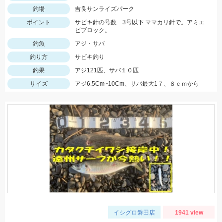
釣場
吉良サンライズパーク
ポイント
サビキ針の号数 3号以下 ママカリ針で。アミエ
ビブロック。
釣魚
アジ・サバ
釣り方
サビキ釣り
釣果
アジ121匹、サバ１０匹
サイズ
アジ6.5Cm~10Cm、サバ最大1７、８ｃｍから
イシグロ磐田店
1941 view