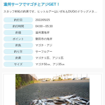
遠州サーフでマゴチとアジGET！
スタッフ村松の釣果です。ヒットルアーはいずれもDUOのドラッグメタルキャストショット30gのイワシカラー！
釣行日
2022/05/25
釣行時間
04:00～05:30
釣場
遠州灘海岸
ポイント
磐田市の海岸
釣魚
マゴチ・アジ
釣り方
サーフルアー
釣果
マゴチ１匹、アジ１匹
サイズ
マゴチ50㎝、アジ35㎝