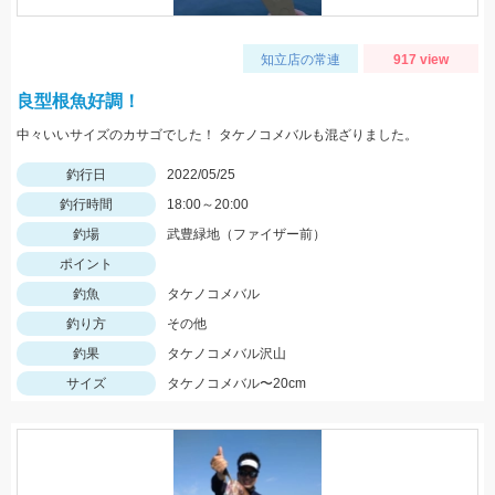
知立店の常連
917 view
良型根魚好調！
中々いいサイズのカサゴでした！ タケノコメバルも混ざりました。
釣行日
2022/05/25
釣行時間
18:00～20:00
釣場
武豊緑地（ファイザー前）
ポイント
釣魚
タケノコメバル
釣り方
その他
釣果
タケノコメバル沢山
サイズ
タケノコメバル〜20cm