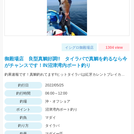
イシグロ御殿場店
1304 view
御殿場店 良型真鯛好調!! タイラバで真鯛を釣るなら今
がチャンスです！IN沼津湾内ボート釣り
釣果速報です！真鯛釣れてます!!ヒットタイラバは紅牙カレントブレイカー「ギャルピンク」
釣行日
2022/05/25
釣行時間
06:00～12:00
釣場
沖・オフショア
ポイント
沼津湾内ボート釣り
釣魚
マダイ
釣り方
タイラバ
釣果
マダイー匹