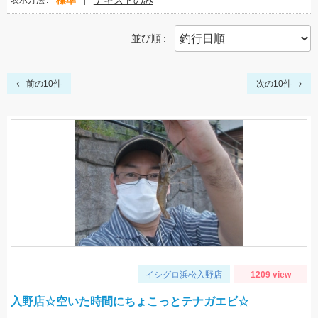
標準
テキストのみ
表示方法
並び順
前の10件
次の10件
イシグロ浜松入野店
1209 view
入野店☆空いた時間にちょこっとテナガエビ☆