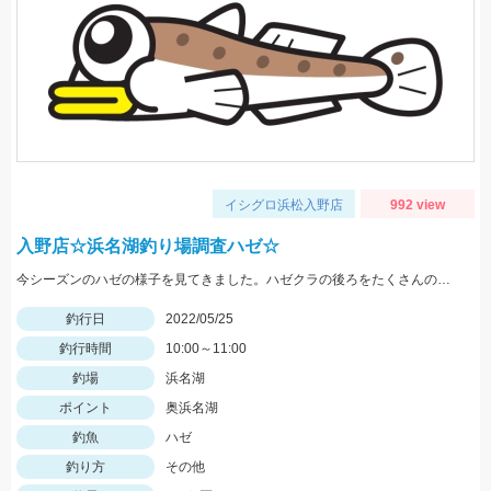
イシグロ浜松入野店
992 view
入野店☆浜名湖釣り場調査ハゼ☆
今シーズンのハゼの様子を見てきました。ハゼクラの後ろをたくさんのハゼが付いてきたので今後楽しみですよ♪今後もちょくちょく様子見てきますね。
釣行日
2022/05/25
釣行時間
10:00～11:00
釣場
浜名湖
ポイント
奥浜名湖
釣魚
ハゼ
釣り方
その他