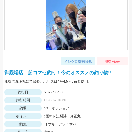
イシグロ御殿場店
493 view
御殿場店 船コマセ釣り！今のオススメの釣り物!!
江梨港真正丸にて出船。ハリスは4号4.5～6ｍを使用。
釣行日
2022/05/30
釣行時間
05:30～10:30
釣場
沖・オフショア
ポイント
沼津市 江梨港 真正丸
釣魚
イサキ・アジ・サバ