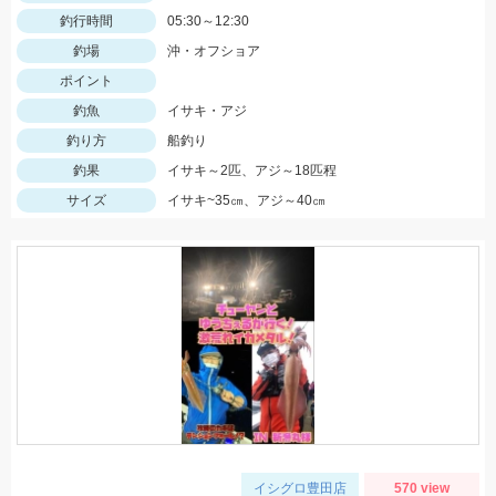
釣行時間
05:30～12:30
釣場
沖・オフショア
ポイント
釣魚
イサキ・アジ
釣り方
船釣り
釣果
イサキ～2匹、アジ～18匹程
サイズ
イサキ~35㎝、アジ～40㎝
イシグロ豊田店
570 view