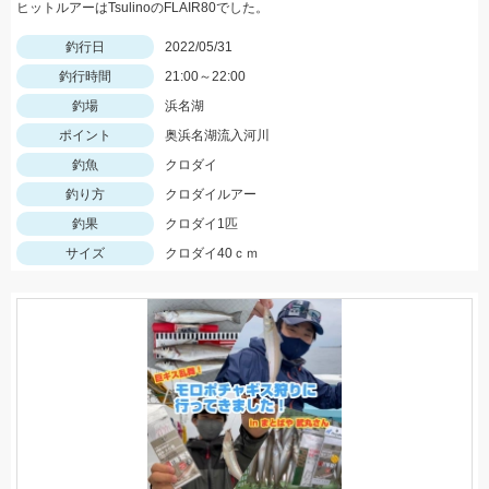
ヒットルアーはTsulinoのFLAIR80でした。
釣行日
2022/05/31
釣行時間
21:00～22:00
釣場
浜名湖
ポイント
奥浜名湖流入河川
釣魚
クロダイ
釣り方
クロダイルアー
釣果
クロダイ1匹
サイズ
クロダイ40ｃｍ