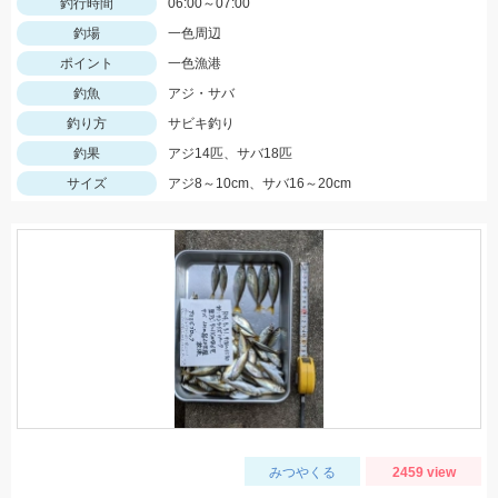
釣行時間
06:00～07:00
釣場
一色周辺
ポイント
一色漁港
釣魚
アジ・サバ
釣り方
サビキ釣り
釣果
アジ14匹、サバ18匹
サイズ
アジ8～10cm、サバ16～20cm
みつやくる
2459 view