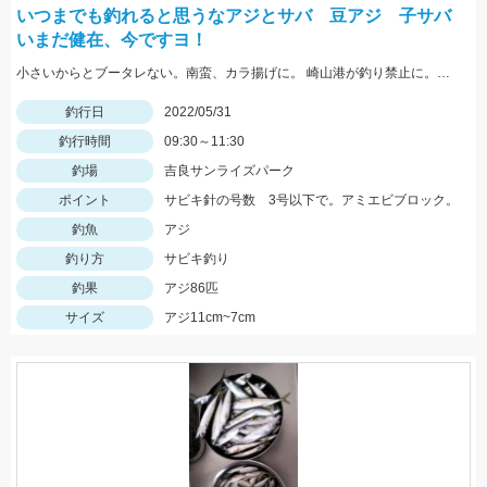
いつまでも釣れると思うなアジとサバ 豆アジ 子サバ
いまだ健在、今ですヨ！
小さいからとブータレない。南蛮、カラ揚げに。 崎山港が釣り禁止に。地元の漁師さんの言、最低限のマナーは守りましょう
釣行日
2022/05/31
釣行時間
09:30～11:30
釣場
吉良サンライズパーク
ポイント
サビキ針の号数 3号以下で。アミエビブロック。
釣魚
アジ
釣り方
サビキ釣り
釣果
アジ86匹
サイズ
アジ11cm~7cm