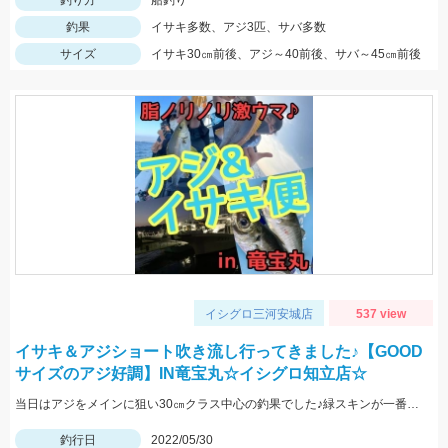
釣り方
船釣り
釣果
イサキ多数、アジ3匹、サバ多数
サイズ
イサキ30㎝前後、アジ～40前後、サバ～45㎝前後
イシグロ三河安城店
537 view
イサキ＆アジショート吹き流し行ってきました♪【GOOD
サイズのアジ好調】IN竜宝丸☆イシグロ知立店☆
当日はアジをメインに狙い30㎝クラス中心の釣果でした♪緑スキンが一番反応が良く連掛けもありましたよ♪
釣行日
2022/05/30