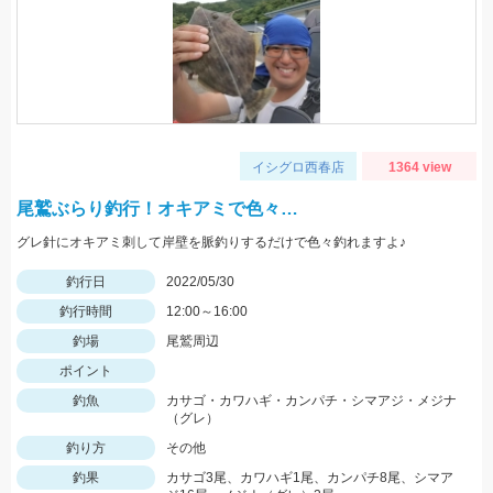
イシグロ西春店
1364 view
尾鷲ぶらり釣行！オキアミで色々…
グレ針にオキアミ刺して岸壁を脈釣りするだけで色々釣れますよ♪
釣行日
2022/05/30
釣行時間
12:00～16:00
釣場
尾鷲周辺
ポイント
釣魚
カサゴ・カワハギ・カンパチ・シマアジ・メジナ
（グレ）
釣り方
その他
釣果
カサゴ3尾、カワハギ1尾、カンパチ8尾、シマア