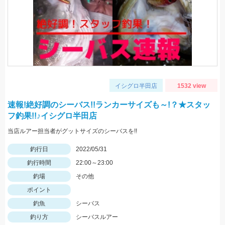
イシグロ半田店
1532 view
速報!絶好調のシーバス!!ランカーサイズも～!？★スタッ
フ釣果!!♪イシグロ半田店
当店ルアー担当者がグットサイズのシーバスを!!
釣行日
2022/05/31
釣行時間
22:00～23:00
釣場
その他
ポイント
釣魚
シーバス
釣り方
シーバスルアー