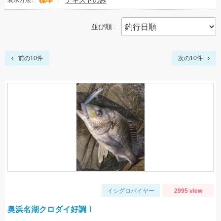
標準
テキストのみ
表示方法
並び順
前の10件
次の10件
イシグロバイヤー
2995 view
奥浜名湖クロダイ好調！