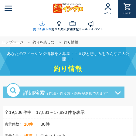
メ
イ
ショップ
ログイン
ン
コ
ン
釣りを楽しむ
釣りを知る
店舗情報
セール・イベント
テ
トップページ
釣りを楽しむ
釣り情報
ン
ツ
あなたのフィッシング情報を大募集！！喜びと悲しみをみんなに大公
に
開！！
移
釣り情報
動
詳細検索
（釣場・釣り方・釣魚が選択できます）
全
19,336
件中
17,881～17,890
件を表示
10件
30件
表示件数