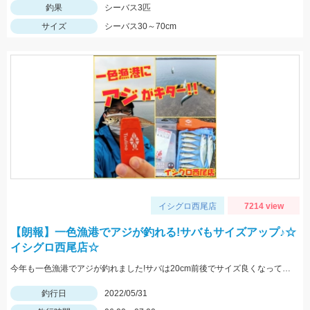
釣果
シーバス3匹
サイズ
シーバス30～70cm
イシグロ西尾店
7214 view
【朗報】一色漁港でアジが釣れる!サバもサイズアップ♪☆
イシグロ西尾店☆
今年も一色漁港でアジが釣れました!サバは20cm前後でサイズ良くなっています!
釣行日
2022/05/31