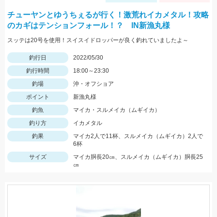
チューヤンとゆうちぇるが行く！激荒れイカメタル！攻略
のカギはテンションフォール！？ IN新漁丸様
スッテは20号を使用！スイスイドロッパーが良く釣れていましたよ～
釣行日
2022/05/30
釣行時間
18:00～23:30
釣場
沖・オフショア
ポイント
新漁丸様
釣魚
マイカ・スルメイカ（ムギイカ）
釣り方
イカメタル
釣果
マイカ2人で11杯、スルメイカ（ムギイカ）2人で
6杯
サイズ
マイカ胴長20㎝、スルメイカ（ムギイカ）胴長25
㎝