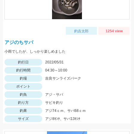
釣吉太郎
1254 view
アジのちサバ
小雨でしたが、しっかり楽しめました
釣行日
2022/05/31
釣行時間
04:30～10:00
釣場
吉良サンライズパーク
ポイント
釣魚
アジ・サバ
釣り方
サビキ釣り
釣果
アジ74ｃｍ、サバ68ｃｍ
サイズ
アジ8ｾﾝﾁ、サバ13ｾﾝﾁ