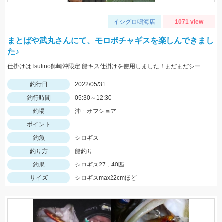
イシグロ鳴海店
1071 view
まとばや武丸さんにて、モロポチャギスを楽しんできまし
た♪
仕掛けはTsulino師崎沖限定 船キス仕掛けを使用しました！まだまだシーズンはこれからですよ～♪
釣行日
2022/05/31
釣行時間
05:30～12:30
釣場
沖・オフショア
ポイント
釣魚
シロギス
釣り方
船釣り
釣果
シロギス27，40匹
サイズ
シロギスmax22cmほど