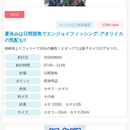
NEW
イシグロ三河安城店
1296 view
夏休みは日間賀島でエンジョイフィッシング♪アオリイカ
の気配も!!
師崎港よりフェリーで10分の離島！エギングでは新子サイズのアオリのチェイス多数！ロックフィッシュは足元を10ｇの根魚玉で狙うと効果的♪カバスキャでも釣果あり！
釣行日
2026/08/05
釣行時間
07:00～12:00
釣場
日間賀島
ポイント
西港周辺
釣魚
カサゴ・カマス
釣り方
その他
釣果
カサゴ20匹、カマス1匹
サイズ
カサゴ～23cm、カマス20cm