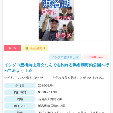
NEW
初心者向け
イシグロ豊橋向山店
3860 view
イシグロ豊橋向山店☆なんでも釣れる浜名湖海釣公園へ行
ってみよう！☆
サビキ、ちょい投げ、泳がせ・・・と色々な魚を釣ることができるので仕掛けも何種類か用意していけば楽しむことができますよ！
釣行日
2026/08/04
釣行時間
05:30～11:30
釣場
新居弁天海釣公園
ポイント
浜名湖新居海釣公園
釣魚
アジ・カワハギ・シロギス・ヒラメ・アオリイカ