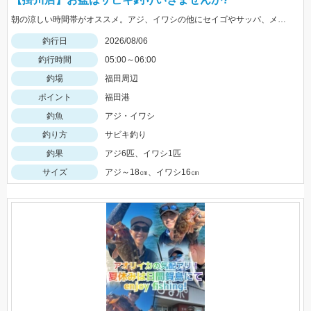
朝の涼しい時間帯がオススメ。アジ、イワシの他にセイゴやサッパ、メッキなども。仕掛けは『Tsulinoママカリ4号、ケイムラスキン4号』でOK。餌付け器で針にエサを付ければアタリはかなり増えますよ♪
釣行日
2026/08/06
釣行時間
05:00～06:00
釣場
福田周辺
ポイント
福田港
釣魚
アジ・イワシ
釣り方
サビキ釣り
釣果
アジ6匹、イワシ1匹
サイズ
アジ～18㎝、イワシ16㎝