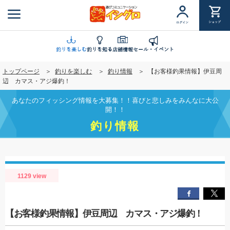
メ
イ
ショップ
ログイン
ン
コ
ン
釣りを楽しむ
釣りを知る
店舗情報
セール・イベント
テ
トップページ
釣りを楽しむ
釣り情報
【お客様釣果情報】伊豆周
ン
辺 カマス・アジ爆釣！
ツ
に
あなたのフィッシング情報を大募集！！喜びと悲しみをみんなに大公
移
開！！
動
釣り情報
1129 view
【お客様釣果情報】伊豆周辺 カマス・アジ爆釣！