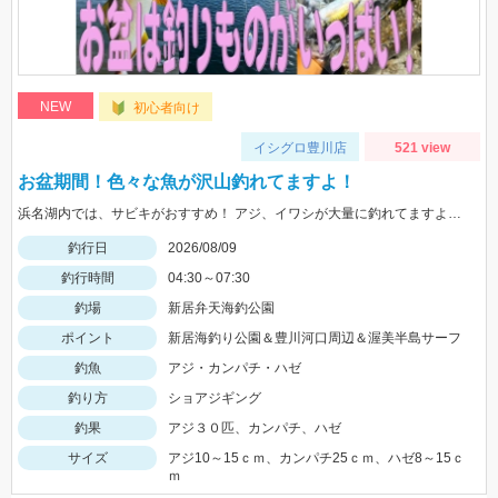
NEW
初心者向け
イシグロ豊川店
521 view
お盆期間！色々な魚が沢山釣れてますよ！
浜名湖内では、サビキがおすすめ！ アジ、イワシが大量に釣れてますよ。 豊川周辺では、ハゼが入れ喰い状態！ 渥美半島側では、マゴチ、ヒラメ、青物 などターゲットが多数回遊中！
釣行日
2026/08/09
釣行時間
04:30～07:30
釣場
新居弁天海釣公園
ポイント
新居海釣り公園＆豊川河口周辺＆渥美半島サーフ
釣魚
アジ・カンパチ・ハゼ
釣り方
ショアジギング
釣果
アジ３０匹、カンパチ、ハゼ
サイズ
アジ10～15ｃｍ、カンパチ25ｃｍ、ハゼ8～15ｃ
ｍ