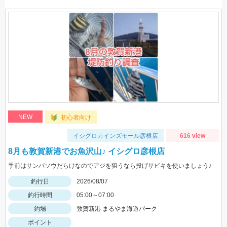
NEW
初心者向け
イシグロカインズモール彦根店
616 view
8月も敦賀新港でお魚沢山♪ イシグロ彦根店
手前はサンバソウだらけなのでアジを狙うなら投げサビキを使いましょう♪
釣行日
2026/08/07
釣行時間
05:00～07:00
釣場
敦賀新港 まるやま海遊パーク
ポイント