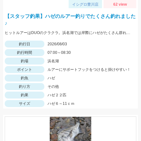
イシグロ豊川店
62 view
【スタッフ釣果】ハゼのルアー釣りでたくさん釣れました
♪
ヒットルアーはDUOのクラクラ。浜名湖では岸際にハゼがたくさん群れているのが見えます。ハゼ用のルアーを底に当てながらゆっくり巻くだけ！ハゼがたくさんアタックしてきて面白いです。
釣行日
2026/08/03
釣行時間
07:00～08:30
釣場
浜名湖
ポイント
ルアーにサポートフックをつけると掛けやすい！
釣魚
ハゼ
釣り方
その他
釣果
ハゼ２２匹
サイズ
ハゼ６～11ｃｍ