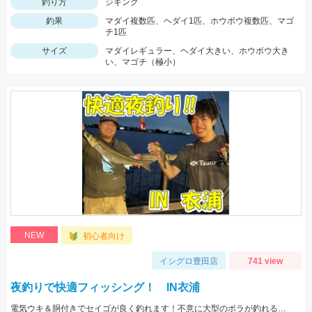
釣り方
ジギング
釣果
マダイ複数匹、ヘダイ1匹、ホウボウ複数匹、マゴ
チ1匹
サイズ
マダイレギュラー、ヘダイ大きい、ホウボウ大き
い、マゴチ（極小）
NEW
初心者向け
イシグロ豊田店
741 view
夜釣りで快適フィッシング！ IN衣浦
電気ウキ＆胴付きでセイゴが良く釣れます！不意に大型のボラが釣れることもあるので、ネットがあると安心です。