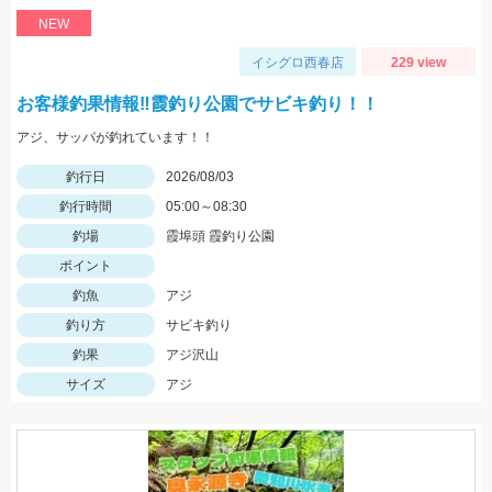
NEW
イシグロ西春店
229 view
お客様釣果情報‼霞釣り公園でサビキ釣り！！
アジ、サッパが釣れています！！
釣行日
2026/08/03
釣行時間
05:00～08:30
釣場
霞埠頭 霞釣り公園
ポイント
釣魚
アジ
釣り方
サビキ釣り
釣果
アジ沢山
サイズ
アジ