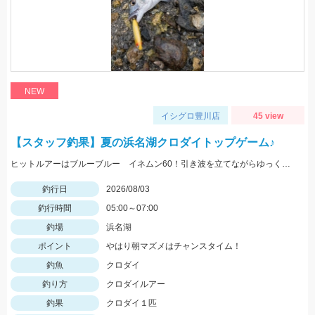
NEW
イシグロ豊川店
45 view
【スタッフ釣果】夏の浜名湖クロダイトップゲーム♪
ヒットルアーはブルーブルー イネムン60！引き波を立てながらゆっくり水面をタダ巻き。単発でしたがバシュッと気持ちよくバイトが出ました☆
釣行日
2026/08/03
釣行時間
05:00～07:00
釣場
浜名湖
ポイント
やはり朝マズメはチャンスタイム！
釣魚
クロダイ
釣り方
クロダイルアー
釣果
クロダイ１匹