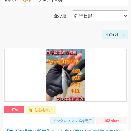
標準
テキストのみ
表示方法
並び順
次の30件
NEW
初心者向け
イシグロフレスポ鈴鹿店
102 view