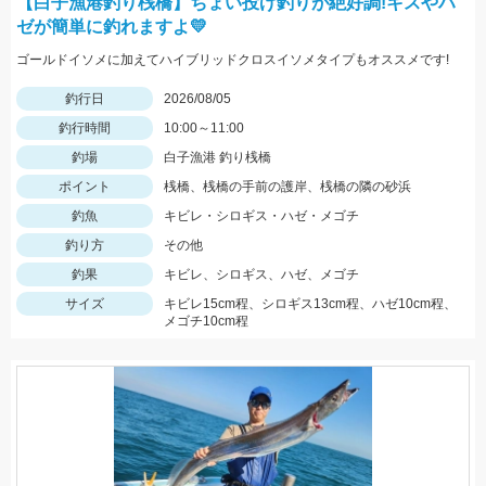
【白子漁港釣り桟橋】ちょい投げ釣りが絶好調!キスやハ
ゼが簡単に釣れますよ💛
ゴールドイソメに加えてハイブリッドクロスイソメタイプもオススメです!
釣行日
2026/08/05
釣行時間
10:00～11:00
釣場
白子漁港 釣り桟橋
ポイント
桟橋、桟橋の手前の護岸、桟橋の隣の砂浜
釣魚
キビレ・シロギス・ハゼ・メゴチ
釣り方
その他
釣果
キビレ、シロギス、ハゼ、メゴチ
サイズ
キビレ15cm程、シロギス13cm程、ハゼ10cm程、
メゴチ10cm程