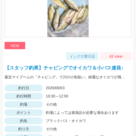
NEW
イシグロ豊川店
42 view
【スタッフ釣果】チャビングでオイカワ＆小バス連発♪
最近マイブームの「チャビング」で川の小魚狙い。綺麗なオイカワが飛び出しました♪途中からはブラックバスの子供がスプーンやスピナーに連続ヒットしてきました。
釣行日
2026/08/03
釣行時間
10:30～12:00
釣場
その他
ポイント
釣場によっては遊漁証が必要な場合あります
釣魚
ブラックバス・オイカワ
釣り方
その他