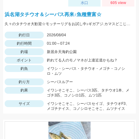
水口
605 view
浜名湖タチウオ＆シーバス再来♪魚種豊富☆
久々のタチウオ大歓迎☆モッチーリグをお試し中♪ギガアジ.カマスどこじゃ？
釣行日
2026/08/04
釣行時間
01:00～07:24
釣場
新居弁天海釣公園
ポイント
釣れてる人のモノマネが上達近道かもね？
釣魚
イワシ・シーバス・タチウオ・メゴチ・コノシ
ロ・ムツ
釣り方
シーバスルアー
釣果
イワシそこそこ、シーバス3匹、タチウオ1本、メ
ゴチ3匹、コノシロ1匹、ムツ1匹
サイズ
イワシそこそこ、シーバスセイゴ、タチウオF3、
メゴチナイス、コノシロそこそこ、ムツナイス