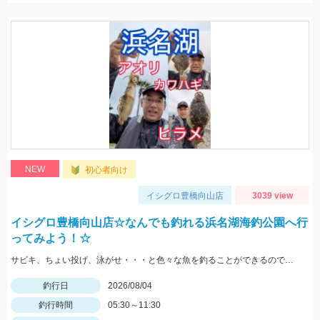
NEW
初心者向け
イシグロ豊橋向山店
3039 view
イシグロ豊橋向山店☆なんでも釣れる浜名湖海釣公園へ行
ってみよう！☆
サビキ、ちょい投げ、泳がせ・・・と色々な魚を釣ることができるので仕掛けも何種類か用意していけば楽しむことができますよ！
釣行日
2026/08/04
釣行時間
05:30～11:30