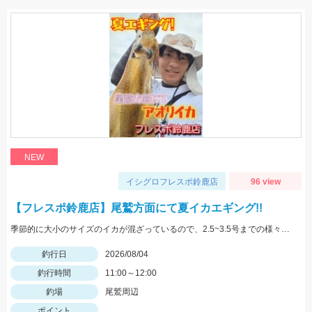
NEW
イシグロフレスポ鈴鹿店
96 view
【フレスポ鈴鹿店】尾鷲方面にて夏イカエギング!!
季節的に大小のサイズのイカが混ざっているので、2.5~3.5号までの様々なサイズを持っていきましょう!!
釣行日
2026/08/04
釣行時間
11:00～12:00
釣場
尾鷲周辺
ポイント