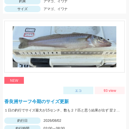
釣果
アマゴ、イワナ
サイズ
アマゴ、イワナ
NEW
エコ
93 view
香良洲サーフ今期のサイズ更新
１日の釣行でサイズ最大が15センチ、数も２７匹と思う結果が出ず 翌２日に同じ時間、同じ場所でリベンジ。 いつもはエサは石ゴカイだけど今日はゴールドイソメを使ってみました。 夜暗い時間は石ゴカイよりも当たりも多く釣れる数も多かったですね。 7時の潮止まり頃に大きな当たりで蟹かな？と思いきや何と２２センチと、21センチのダブルでした。 今期のサイズ更新をしました。 その後、ワタリガニも釣れてリベンジ成功でした。 皆さん、記念写真は釣ったその場で撮影しましょうね。 家に帰ってからでは1センチほど縮んでしまいますからね。笑
釣行日
2026/08/02
釣行時間
03:00～08:00