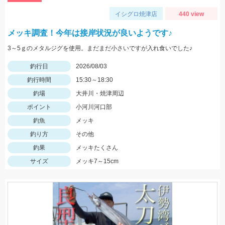
イシグロ焼津店
440 view
メッキ調査！今年は接岸状況が良いようです♪
3～5ｇのメタルジグを使用。まだまだ小さいですが入れ食いでした♪
釣行日
2026/08/03
釣行時間
15:30～18:30
釣場
大井川・焼津周辺
ポイント
小河川河口部
釣魚
メッキ
釣り方
その他
釣果
メッキたくさん
サイズ
メッキ7～15cm