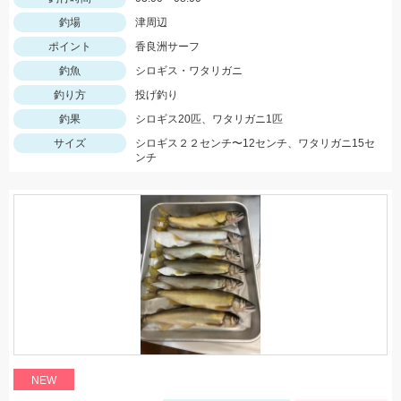
釣場
津周辺
ポイント
香良洲サーフ
釣魚
シロギス・ワタリガニ
釣り方
投げ釣り
釣果
シロギス20匹、ワタリガニ1匹
サイズ
シロギス２２センチ〜12センチ、ワタリガニ15セ
ンチ
NEW