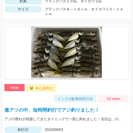
釣果
ブラックバス１０匹、オイカワ２匹
サイズ
ブラックバス８～１８ｃｍ、オイカワ１０～１４
ｃｍ
NEW
初心者向け
イシグロ駿東柿田川店
53 view
激アツの中、短時間釣行でアジ釣りました！
アジの群れが回遊してきたタイミングで一気に釣れました！当日は、のべ竿と豆アジマッチ・スピード餌つけ器仕掛・生アミエビなどを使用しました。
釣行日
2026/08/03