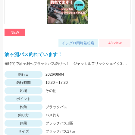
NEW
イシグロ岡崎若松店
43 view
油ヶ淵バス釣れています！
短時間で油ヶ淵へブラックバス釣りへ！ ジャッカルフリックシェイク3.8のノーシンカーワッキーでGET!
釣行日
2026/08/04
釣行時間
16:30～17:30
釣場
その他
ポイント
釣魚
ブラックバス
釣り方
バス釣り
釣果
ブラックバス1匹
サイズ
ブラックバス27㎝