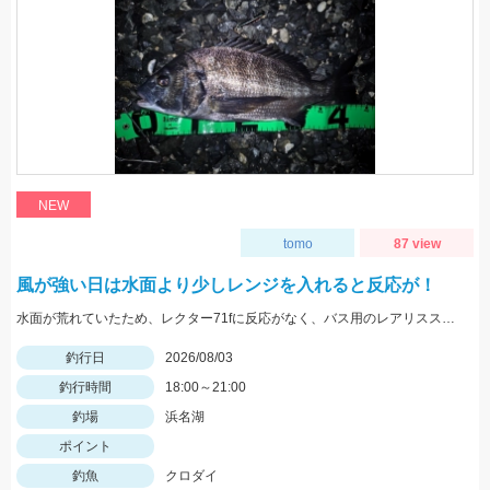
NEW
tomo
87 view
風が強い日は水面より少しレンジを入れると反応が！
水面が荒れていたため、レクター71fに反応がなく、バス用のレアリススピンベイでレンジを少し入れてスローに巻いてくると当たり多数。サイズは選べないですが今回の様なサイズも釣れます。
釣行日
2026/08/03
釣行時間
18:00～21:00
釣場
浜名湖
ポイント
釣魚
クロダイ