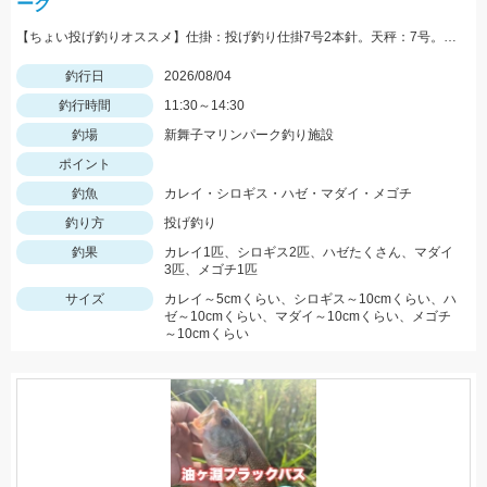
ーク
【ちょい投げ釣りオススメ】仕掛：投げ釣り仕掛7号2本針。天秤：7号。エサ：石ゴカイorゴールドイソメ。誘い方：サビいて止めての繰り返し。
釣行日
2026/08/04
釣行時間
11:30～14:30
釣場
新舞子マリンパーク釣り施設
ポイント
釣魚
カレイ・シロギス・ハゼ・マダイ・メゴチ
釣り方
投げ釣り
釣果
カレイ1匹、シロギス2匹、ハゼたくさん、マダイ
3匹、メゴチ1匹
サイズ
カレイ～5cmくらい、シロギス～10cmくらい、ハ
ゼ～10cmくらい、マダイ～10cmくらい、メゴチ
～10cmくらい