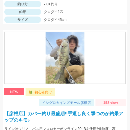
釣り方
バス釣り
釣果
クロダイ1匹
サイズ
クロダイ45cm
NEW
初心者向け
イシグロカインズモール彦根店
158 view
【彦根店】カバー釣り最盛期!!手返し良く撃つのが釣果ア
ップのキモ♪
ラインはツリノ バス用フロロカーボンライン20LBを使用!!低伸度、高強度でカバーの釣りはこれで決まり♪