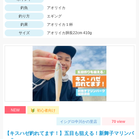
釣魚
アオリイカ
釣り方
エギング
釣果
アオリイカ１杯
サイズ
アオリイカ胴長22cm 410g
NEW
初心者向け
イシグロ中川かの里店
70 view
【キスハゼ釣れてます！】五目も狙える！新舞子マリンパ