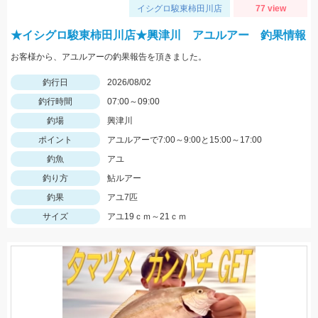
イシグロ駿東柿田川店
77 view
★イシグロ駿東柿田川店★興津川 アユルアー 釣果情報
お客様から、アユルアーの釣果報告を頂きました。
釣行日
2026/08/02
釣行時間
07:00～09:00
釣場
興津川
ポイント
アユルアーで7:00～9:00と15:00～17:00
釣魚
アユ
釣り方
鮎ルアー
釣果
アユ7匹
サイズ
アユ19ｃｍ～21ｃｍ