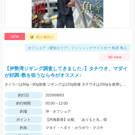
NEW
初心者向け
オフショア（愛知エリア）フィッシングマイスター 鳥原 隼人
60 view
【伊勢湾ジギング調査してきました♪】タチウオ、マダイ
が好調♪数を狙うなら今がオススメ♪
タイラバは60g～80g前後 ジギングは120g前後 タチウオは200gを使用しました
釣行日
2026/08/03
釣行時間
05:00～12:00
釣場
沖・オフショア
ポイント
【内海新港】出船、「ありもと丸」様
釣魚
マダイ・ヘダイ・ホウボウ・マゴチ