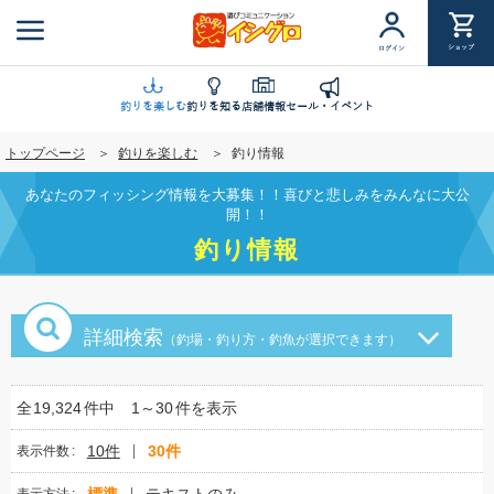
メ
イ
ショップ
ログイン
ン
コ
ン
釣りを楽しむ
釣りを知る
店舗情報
セール・イベント
テ
トップページ
釣りを楽しむ
釣り情報
ン
ツ
あなたのフィッシング情報を大募集！！喜びと悲しみをみんなに大公
に
開！！
移
釣り情報
動
詳細検索
（釣場・釣り方・釣魚が選択できます）
全
19,324
件中
1～30
件を表示
10件
30件
表示件数