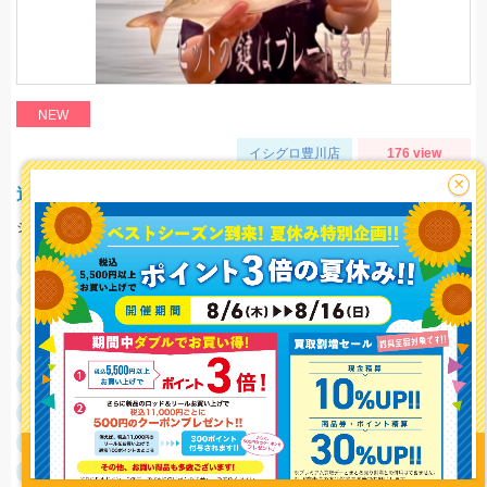
NEW
イシグロ豊川店
176 view
×
遠州サーフ、夕マヅメ青物釣行
シャクリで無反応でしたが ブレードの早巻きに変えた 途端ヒットしましたよ！
釣行日
2026/08/02
釣行時間
15:30～18:00
釣場
遠州灘海岸
釣り情報を
ポイント
愛知県側遠州灘海岸
投稿する
釣魚
カンパチ
釣り方
ショアジギング
釣果
カンパチ
サイズ
カンパチ