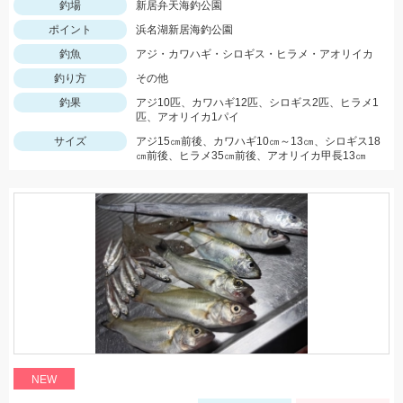
釣場
新居弁天海釣公園
ポイント
浜名湖新居海釣公園
釣魚
アジ・カワハギ・シロギス・ヒラメ・アオリイカ
釣り方
その他
釣果
アジ10匹、カワハギ12匹、シロギス2匹、ヒラメ1
匹、アオリイカ1パイ
サイズ
アジ15㎝前後、カワハギ10㎝～13㎝、シロギス18
㎝前後、ヒラメ35㎝前後、アオリイカ甲長13㎝
NEW