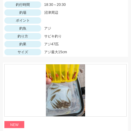
釣行時間
18:30～20:30
釣場
沼津周辺
ポイント
釣魚
アジ
釣り方
サビキ釣り
釣果
アジ47匹
サイズ
アジ最大15cm
NEW