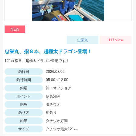
NEW
忠栄丸
117 view
忠栄丸、指８本、超極太ドラゴン登場！
121㎝指８、超極太ドラゴン登場です！
釣行日
2026/08/05
釣行時間
05:00～12:00
釣場
沖・オフショア
ポイント
伊良湖沖
釣魚
タチウオ
釣り方
船釣り
釣果
タチウオ好調
サイズ
タチウオ最大121㎝