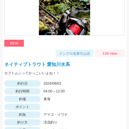
NEW
イシグロ名東引山店
138 view
ネイティブトラウト 愛知川水系
カブトムシってかっこいいよね！！
釣行日
2026/08/02
釣行時間
04:00～12:00
釣場
東海
ポイント
釣魚
アマゴ・イワナ
釣り方
渓流釣り