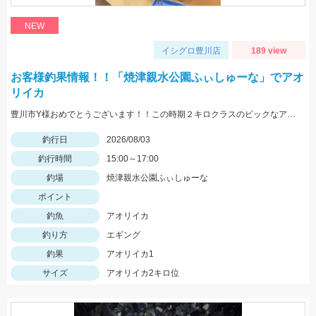
NEW
イシグロ豊川店
189 view
お客様釣果情報！！「焼津親水公園ふぃしゅーな」でアオ
リイカ
豊川市Y様おめでとうございます！！この時期２キロクラスのビックなアオリイカを見事に仕留められました！！ 釣れているのが500ｇクラスの情報だったので、ヒットした瞬間はエイかと思ったそうです。
釣行日
2026/08/03
釣行時間
15:00～17:00
釣場
焼津親水公園ふぃしゅーな
ポイント
釣魚
アオリイカ
釣り方
エギング
釣果
アオリイカ1
サイズ
アオリイカ2キロ位