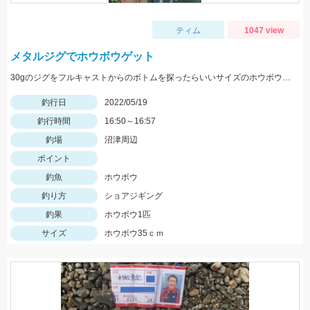
ティム
1047 view
メタルジグでホウボウゲット
30gのジグをフルキャストからのボトムを探ったらいいサイズのホウボウが釣れました。
釣行日
2022/05/19
釣行時間
16:50～16:57
釣場
沼津周辺
ポイント
釣魚
ホウボウ
釣り方
ショアジギング
釣果
ホウボウ1匹
サイズ
ホウボウ35ｃｍ