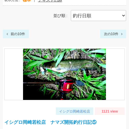
標準
テキストのみ
表示方法
並び順
前の10件
次の10件
イシグロ岡崎若松店
1121 view
イシグロ岡崎若松店 ナマズ開拓釣行日記⑤