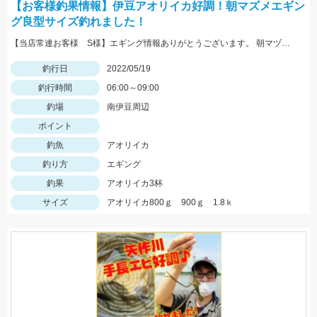
【お客様釣果情報】伊豆アオリイカ好調！朝マズメエギン
グ良型サイズ釣れました！
【当店常連お客様 S様】エギング情報ありがとうございます。 朝マヅメの時間帯３杯立て続けに、1.8㌔・800ｇ・900ｇが釣れました！ 1.8㌔のヒットエギは【エギ王Ｋ3.5号 黒潮ＳＰ マッスルファイト】
釣行日
2022/05/19
釣行時間
06:00～09:00
釣場
南伊豆周辺
ポイント
釣魚
アオリイカ
釣り方
エギング
釣果
アオリイカ3杯
サイズ
アオリイカ800ｇ 900ｇ 1.8ｋ