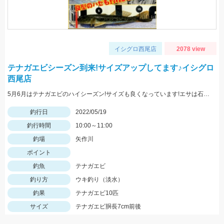
イシグロ西尾店
2078 view
テナガエビシーズン到来!サイズアップしてます♪イシグロ
西尾店
5月6月はテナガエビのハイシーズン!サイズも良くなっています!エサは石ゴカイで、小さく切ると針掛かりアップします!
釣行日
2022/05/19
釣行時間
10:00～11:00
釣場
矢作川
ポイント
釣魚
テナガエビ
釣り方
ウキ釣り（淡水）
釣果
テナガエビ10匹
サイズ
テナガエビ胴長7cm前後