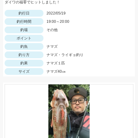
ダイワの福零でヒットしました！
釣行日
2022/05/19
釣行時間
19:00～20:00
釣場
その他
ポイント
釣魚
ナマズ
釣り方
ナマズ・ライギョ釣り
釣果
ナマズ１匹
サイズ
ナマズ40㎝