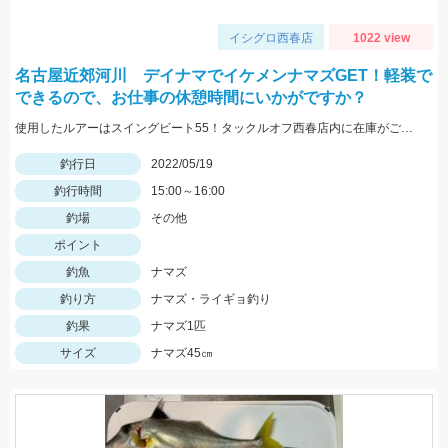
イシグロ西春店
1022 view
名古屋近郊河川 デイナマでイケメンナマズGET！軽装で
できるので、お仕事の休憩時間にいかがですか？
使用したルアーはスイングビート55！タックルオフ西春店内に在庫がございます！
釣行日
2022/05/19
釣行時間
15:00～16:00
釣場
その他
ポイント
釣魚
ナマズ
釣り方
ナマズ・ライギョ釣り
釣果
ナマズ1匹
サイズ
ナマズ45㎝