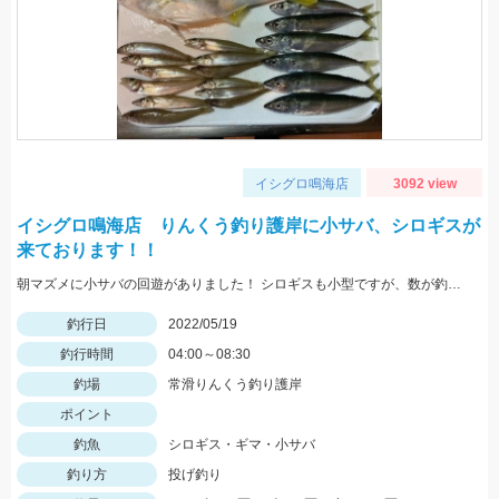
イシグロ鳴海店
3092 view
イシグロ鳴海店 りんくう釣り護岸に小サバ、シロギスが
来ております！！
朝マズメに小サバの回遊がありました！ シロギスも小型ですが、数が釣れていますよ！
釣行日
2022/05/19
釣行時間
04:00～08:30
釣場
常滑りんくう釣り護岸
ポイント
釣魚
シロギス・ギマ・小サバ
釣り方
投げ釣り