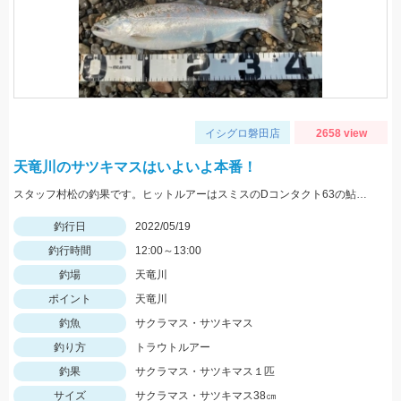
イシグロ磐田店
2658 view
天竜川のサツキマスはいよいよ本番！
スタッフ村松の釣果です。ヒットルアーはスミスのDコンタクト63の鮎カラー。
釣行日
2022/05/19
釣行時間
12:00～13:00
釣場
天竜川
ポイント
天竜川
釣魚
サクラマス・サツキマス
釣り方
トラウトルアー
釣果
サクラマス・サツキマス１匹
サイズ
サクラマス・サツキマス38㎝