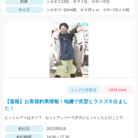
釣果
シロギス12匹、ギマ１匹、小サバ６匹
サイズ
シロギス~10cm程、ギマ25ｃｍ、小サバ15ｃｍ程
イシグロ伊東店
1034 view
【速報】お客様釣果情報！地磯で良型ヒラスズキ出まし
た！
ヒットルアーはダイワ セットアッパーで夕方にヒットしたとのことです。83ｃｍ5ｋｇのナイスサイズでした！情報提供ありがとうございます！
釣行日
2022/05/19
釣行時間
16:00～17:30