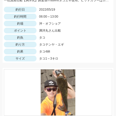
一色漁港出船【満洋丸】調査便!!Tsulinoタコエギ使用。ヒットカラーはホワイト・レッド
釣行日
2022/05/19
釣行時間
06:00～13:00
釣場
沖・オフショア
ポイント
満洋丸さん出船
釣魚
タコ
釣り方
タコテンヤ・エギ
釣果
タコ4杯
サイズ
タコ1～3キロ