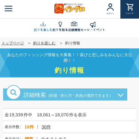
メ
イ
ショップ
ログイン
ン
コ
ン
釣りを楽しむ
釣りを知る
店舗情報
セール・イベント
テ
トップページ
釣りを楽しむ
釣り情報
ン
ツ
あなたのフィッシング情報を大募集！！喜びと悲しみをみんなに大公
に
開！！
移
釣り情報
動
詳細検索
（釣場・釣り方・釣魚が選択できます）
全
19,339
件中
18,061～18,070
件を表示
10件
30件
表示件数